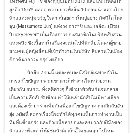
โทรทัศน์ Fuji TV ของญี่ปุ่นเมื่อปี 2012 และโกยเรตติ้งได้
สูงถึง 15.6% ตลอด ความยาวทั้งสิ้น 10 ตอน นำแสดงโดย
นักแสดงหนุ่มขวัญใจสาวน้อยสาวใหญ่อย่าง มัตสึโมโตะ
จุน (Matsumoto Jun) แห่งวง อาราชิ และ เออิตะ (Eita)
“Lucky Seven” เป็นเรื่องราวของสมาชิกในบริษัทสืบสวน
แห่งหนึ่ง ซึ่งเนื้อหาในเรื่องจะเน้นไปที่นักสืบเจ็ดคนผู้ชาย
สามคน ผู้หญิงสี่คนที่เข้าทำงานในบริษัท สืบสวนในเมือง
คิตาชินากาวะ กรุงโตเกียว
นักสืบ 7 คนนี้ แต่ละคนจะมีสไตล์เฉพาะตัวใน
การแก้ไขปัญหา พวกเขาต่างก็ทำงานในหน่วยงาน
เดียวกัน จนกระ ทั้งคดีต่างๆ ก็เข้ามาพัวพันกันจนกลาย
เป็นความลึกลับซับซ้อน ทำให้เหล่านักสืบไม่มีทางเลือก
และต้องเข้ามาร่วมทีมกันเพื่อแก้ไขปัญหาความลึกลับอัน
ยุ่ง เหยิงนี้ ละครเรื่องนี้จะทำให้ทุกคนเห็นการทำงานเป็น
ทีมที่แข็งแกร่ง และด้วยเนื้อหาของละครบวกกับฝีมือของ
นักแสดงที่จะทำให้ผู้ชมนั่งติกเก้าอี้ไม่ยอมลุก ไปไหน