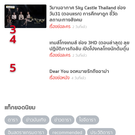
วิมานอากาศ Sky Castle Thailand ช่อง
วัน31 (ตอนแรก) การศึกษาถูก ชี้วัด
สถานะทางสังคม
3
เรื่องย่อละคร
2 วันที่แล้ว
4
เกมส์โกงเกมส์ ช่อง 3HD (ตอนล่าสุด) ลุย
ปฏิบัติภารกิจลับ เปิดโปงกลโกงนักต้มตุ๋น
เรื่องย่อละคร
2 วันที่แล้ว
5
Dear You จดหมายรักถึงอาม่า
เรื่องย่อหนัง
4 วันที่แล้ว
แท็กยอดนิยม
ดารา
ข่าวบันเทิง
ข่าวดารา
ไอจีดารา
อินสตราแกรมดารา
recommended
ประวัติดารา