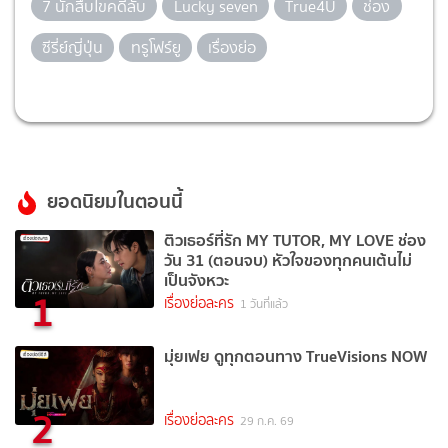
7 นักสืบไขคดีลับ
Lucky seven
True4U
ช่อง
ซีรี่ย์ญี่ปุ่น
ทรูโฟร์ยู
เรื่องย่อ
ยอดนิยมในตอนนี้
ติวเธอร์ที่รัก MY TUTOR, MY LOVE ช่อง
วัน 31 (ตอนจบ) หัวใจของทุกคนเต้นไม่
เป็นจังหวะ
1
เรื่องย่อละคร
1 วันที่แล้ว
มุ่ยเฟย ดูทุกตอนทาง TrueVisions NOW
2
เรื่องย่อละคร
29 ก.ค. 69