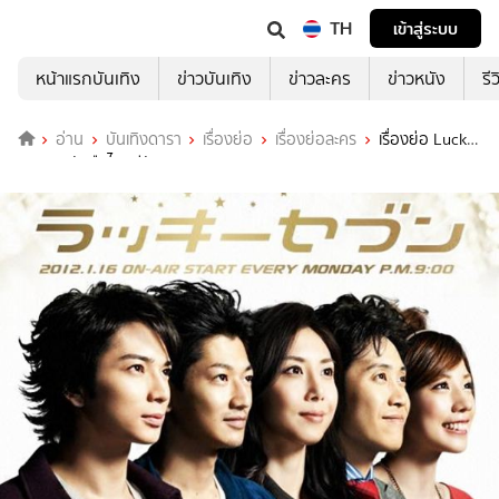
TH
เข้าสู่ระบบ
หน้าแรกบันเทิง
ข่าวบันเทิง
ข่าวละคร
ข่าวหนัง
รี
อ่าน
บันเทิงดารา
เรื่องย่อ
เรื่องย่อละคร
เรื่องย่อ Lucky
seven7 นักสืบไขคดีลับ