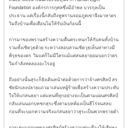
Foundation องค์กรการกุศลซึ่งมีอำพล บวรกุลเป็น
ประธาน แต่เรื่องนี้กลับถึงหูพรานจอมภูตเขาจึงมาหาดร.
วิมถึงบ้านเพื่อเตือนไม่ให้รับเงินก้อนนี้
การมาของพรานสร้างความตื่นตระหนกให้กับคนทั้งบ้าน
รวมทั้งเชิดวุธด้วย ระหว่างสอบสวนเชิดวุธเห็นท่าทางมี
พิรุธของดร. วิมแต่ก็ไม่มีใครแม้แต่สนธยายอมบอกว่าดร.
วิมกำลังทดลองอะไรอยู่
ถึงอย่างนั้นสุระก็ยังเดินหน้าต่อด้วยการว่าจ้างศรศิลป์ สร
ชัยนักเลงปลายแถวมาเล่นบทผู้ร้ายเพื่อสร้างความประทับ
ใจให้แก่สนธยา แต่แทนที่ทุกอย่างจะเป็นตามแผนศรศิลป์
กลับเล่นนอกบทชกสุระซึ่งตามบทต้องเป็นฮีโร่จนสลบ
ก่อนที่จะบอกความจริงแก่สนธยาว่าสุระเป็นพวกพรายดำ
การเล่นนอกบทของศรศิลป์สร้างความขุ่นเคืองให้เฮียหง