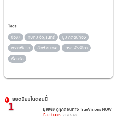
Tags
ช่อง7
ทับทิม อัญรินทร์
บูม กิตตน์ก้อง
พรายพิฆาต
อ๊อฟ ชนะพล
เกรซ พัชร์สิตา
เรื่องย่อ
ยอดนิยมในตอนนี้
1
มุ่ยเฟย ดูทุกตอนทาง TrueVisions NOW
เรื่องย่อละคร
29 ก.ค. 69