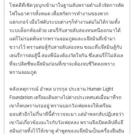
โชคดีที่เชิดวุธบุกเข้ามาในฐานลับพรายดำแล้วจัดการตัด
ไฟในอาคารทั้งหมด เพื่อสกัดการทำงานของพวก
แฮกเกอร์ เมื่อไฟดับระบบต่างๆก็ทำงานต่อไม่ได้รวมทั้ง
ระบบล็อกห้องด้วย เฮนรี่กับสายลับล่องหนหนีออกมาได้
แต่ก็ไม่รอดพ้นจากพรานจอมภูตและแจ๊สมินที่เข้ามา
ขวางไว้ พรานต่อสู้กับสายลับล่องหน ขณะที่แจ๊สมินสู้กับ
เฮนรี่การต่อสู้นี้ สองพี่น้องต้องวัดใจกัน ซึ่งเฮนรี่ก็ไม่ลังเล
ที่จะปลิดชีพแจ๊สมินก่อนที่เขาจะต้องจบชีวิตลงเพราะ
พรานจอมภูต
หลังเหตุการณ์ อำพล บวรกุล ประธาน Human Light
Foundation เตรียมเดินทางไปต่างประเทศแต่เมื่อมาที่รถ
เขาก็พบพรานรออยู่ พรานบอกวังเฟยหลงให้เตรียม
มอบตัวอีกไม่กี่นาทีนี้ตำรวจจะมา แต่อำพลกลับปฏิเสธว่า
เขาไม่เกี่ยวข้องอะไรกับวังเฟยหลง พรานจึงเปิดคลิปที่แจ๊
สมินถ่ายทิ้งไว้ให้เขาดู คำพูดของแจ๊สมินเป็นเครื่องยืนยัน