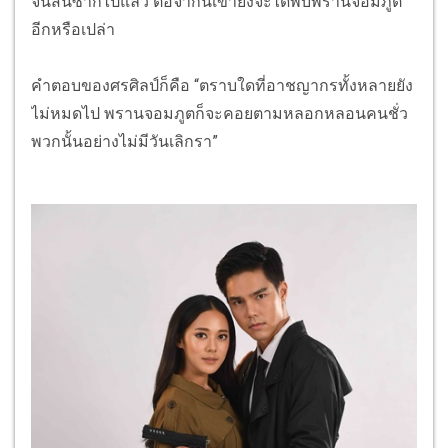
จนสิ้นซากไปแล้ว ต่อจากนี้เขายังจะได้พบพรานจอมภูต
อีกหรือเปล่า
คำตอบของศรศิลป์ก็คือ “ตราบใดที่อาชญากรทั้งหลายยัง
ไม่หมดไป พรานจอมภูตก็จะคอยตามหลอกหลอนคนชั่ว
พวกนั้นอย่างไม่มีวันเลิกรา”