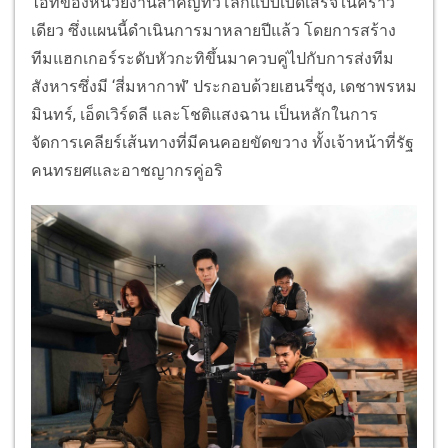
ไอทีของหน่วยงานสำคัญทั่วโลกแบบเบ็ดเสร็จในคราว
เดียว ซึ่งแผนนี้ดำเนินการมาหลายปีแล้ว โดยการสร้าง
ทีมแฮกเกอร์ระดับหัวกะทิขึ้นมาควบคู่ไปกับการส่งทีม
สังหารซึ่งมี ‘สี่มหากาฬ’ ประกอบด้วยเฮนรี่ซุง, เดชาพรหม
มินทร์, เอ็ดเวิร์ดลี และโชติแสงฉาน เป็นหลักในการ
จัดการเคลียร์เส้นทางที่มีคนคอยขัดขวาง ทั้งเจ้าหน้าที่รัฐ
คนทรยศและอาชญากรคู่อริ