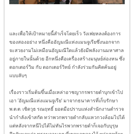
และเพื่อให้เป้าหมายนี้สำเร็จโดยเร็ว วังเฟยหลงต้องการ
ของสองอย่าง หนึ่งคืออัญมณีแห่งแมนจูเรียซึ่งนอกจาก
จะสวยงามไม่เหมือนอัญมณีใดแล้วยังมีพลังงานมหาศาล
อยู่ภายในนั้นด้วย อีกหนึ่งคือเครื่องสร้างมนุษย์ล่องหน ซึ่ง
ดอกเตอร์วิม กับ ดอกเตอร์วิทย์ กำลังร่วมกันคิดค้นอยู่
แบบลับๆ
เรื่องราวเริ่มต้นขึ้นเมื่อเหล่าอาชญากรพรายดำบุกเข้าไป
เอา ‘อัญมณีแห่งแมนจูเรีย’ มาจากธนาคารที่เก็บรักษา
พ.ต.ต. เชิดวุธ รณฤทธิ์ ยอดมือปราบแห่งสำนักงานตำรวจ
นำกำลังเข้าสกัด ทว่าพวกพรายดำกลับแหวกวงล้อมไปได้
แต่หลังจากหนีไปได้ไม่ทันไรพวกพรายดำก็เจอกับบุรุษ