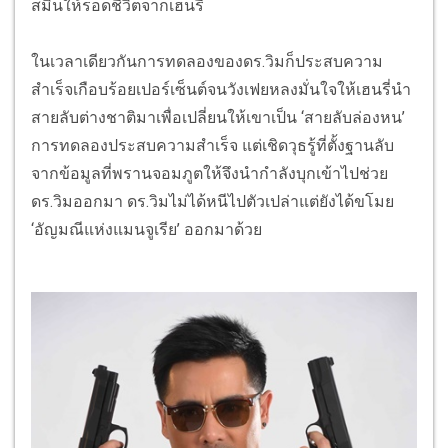
สมินให้รอดชีวิตจากเฮนรี่
ในเวลาเดียวกันการทดลองของดร.วิมก็ประสบความ
สำเร็จเกือบร้อยเปอร์เซ็นต์จนวังเฟยหลงมั่นใจให้เฮนรี่นำ
สายลับต่างชาติมาเพื่อเปลี่ยนให้เขาเป็น ‘สายลับล่องหน’
การทดลองประสบความสำเร็จ แต่เชิดวุธรู้ที่ตั้งฐานลับ
จากข้อมูลที่พรานจอมภูตให้จึงนำกำลังบุกเข้าไปช่วย
ดร.วิมออกมา ดร.วิมไม่ได้หนีไปตัวเปล่าแต่ยังได้ขโมย
‘อัญมณีแห่งแมนจูเรีย’ ออกมาด้วย