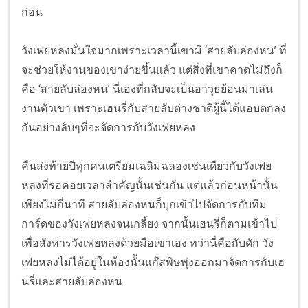
ก่อน
วังเฟยหลงมั่นใจมากเพราะเวลานี้เขามี ‘สายลับล่องหน’ ที่
จะช่วยให้งานของเขาง่ายขึ้นแล้ว แต่สิ่งที่เขาคาดไม่ถึงก็
คือ ‘สายลับล่องหน’ นี่เองที่กลับจะเป็นอาวุธย้อนมาเล่น
งานตัวเขา เพราะเฮนรี่กับสายลับต่างชาติผู้นี้ได้แอบตกลง
กันอย่างลับๆที่จะจัดการกับวังเฟยหลง
คืนส่งท้ายปีทุกคนเตรียมเฉลิมฉลองเช่นเดียวกับวังเฟย
หลงที่รอคอยเวลาสำคัญนั้นเช่นกัน แต่แล้วก่อนหน้านั้น
เพียงไม่กี่นาที สายลับล่องหนก็บุกเข้าไปจัดการกับทีม
การ์ดของวังเฟยหลงจนเกลี้ยง จากนั้นเฮนรี่ก็ตามเข้าไป
เพื่อสังหารวังเฟยหลงด้วยมือเขาเอง ทว่านี่คือกับดัก วัง
เฟยหลงไม่ได้อยู่ในห้องนั้นแก๊สพิษพุ่งออกมาจัดการกับเฮ
นรี่และสายลับล่องหน