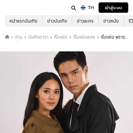
TH
เข้าสู่ระบบ
หน้าแรกบันเทิง
ข่าวบันเทิง
ข่าวละคร
ข่าวหนัง
รี
อ่าน
บันเทิงดารา
เรื่องย่อ
เรื่องย่อละคร
เรื่องย่อ พราย
พิฆาต ช่อง 7HD