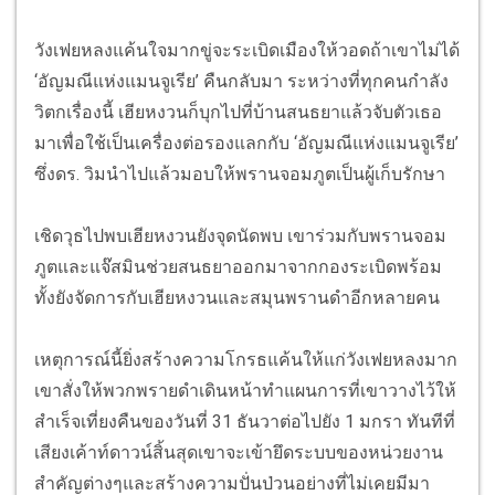
วังเฟยหลงแค้นใจมากขู่จะระเบิดเมืองให้วอดถ้าเขาไม่ได้
‘อัญมณีแห่งแมนจูเรีย’ คืนกลับมา ระหว่างที่ทุกคนกำลัง
วิตกเรื่องนี้ เฮียหงวนก็บุกไปที่บ้านสนธยาแล้วจับตัวเธอ
มาเพื่อใช้เป็นเครื่องต่อรองแลกกับ ‘อัญมณีแห่งแมนจูเรีย’
ซึ่งดร. วิมนำไปแล้วมอบให้พรานจอมภูตเป็นผู้เก็บรักษา
เชิดวุธไปพบเฮียหงวนยังจุดนัดพบ เขาร่วมกับพรานจอม
ภูตและแจ๊สมินช่วยสนธยาออกมาจากกองระเบิดพร้อม
ทั้งยังจัดการกับเฮียหงวนและสมุนพรานดำอีกหลายคน
เหตุการณ์นี้ยิ่งสร้างความโกรธแค้นให้แก่วังเฟยหลงมาก
เขาสั่งให้พวกพรายดำเดินหน้าทำแผนการที่เขาวางไว้ให้
สำเร็จเที่ยงคืนของวันที่ 31 ธันวาต่อไปยัง 1 มกรา ทันทีที่
เสียงเค้าท์ดาวน์สิ้นสุดเขาจะเข้ายึดระบบของหน่วยงาน
สำคัญต่างๆและสร้างความปั่นป่วนอย่างที่ไม่เคยมีมา