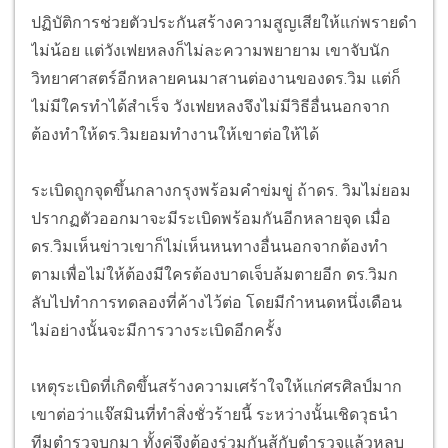
ปฏิบัติการช่วยตัวประกันสร้างความสูญเสียให้แก่พรายดำ
ไม่น้อย แต่วังเฟยหลงก็ไม่ละความพยายาม เขาจับนัก
วิทยาศาสตร์อีกหลายคนมาสานต่องานของดร.วิม แต่ก็
ไม่มีใครทำได้สำเร็จ วังเฟยหลงจึงไม่มีวิธีอื่นนอกจาก
ต้องทำให้ดร.วิมยอมทำงานให้เขาต่อให้ได้
ระเบิดถูกจุดขึ้นกลางกรุงพร้อมคำข่มขู่ ถ้าดร. วิมไม่ยอม
ปรากฏตัวออกมาจะมีระเบิดพร้อมกันอีกหลายจุด เมื่อ
ดร.วิมเห็นข่าวเขาก็ไม่เห็นหนทางอื่นนอกจากต้องทำ
ตามเพื่อไม่ให้ต้องมีใครต้องบาดเจ็บล้มตายอีก ดร.วิมก
ลับไปทำการทดลองที่ค้างไว้ต่อ โดยมีกำหนดหนึ่งเดือน
ไม่อย่างนั้นจะมีการวางระเบิดอีกครั้ง
เหตุระเบิดที่เกิดขึ้นสร้างความเศร้าใจให้แก่ศรศิลป์มาก
เขาต่อว่าแจ๊สมินที่ทำสิ่งชั่วร้ายนี้ ระหว่างนั้นเชิดวุธนำ
ทีมตำรวจบุกมา ทั้งคู่จึงต้องร่วมกันสู้กับตำรวจแล้วหลบ