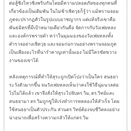
ต่อสู้ชิงไหวชิงพริบกันโดยมีความปลอดภัยของทุกคนที่
เกี่ยวข้องเป็นเดิมพัน ในไม่ช้าเชิดวุธก็รู้ว่า แม้พรานจอม
ภูตจะปรากฏตัวในรูปแบบอาชญากร แต่แท้จริงเขาคือ
พันธมิตรที่มีเป้าหมายเดียวกันคือ จัดการกับวังเฟยหลง
และองค์กรพรายดำ ทว่าในมุมมองของวังเฟยหลงทั้ง
ตำรวจอย่างเชิดวุธ และจอมก่อกวนอย่างพรานจอมภูต
เป็นเพียงอะไรที่น่ารำคาญเท่านั้นเอง ไม่มีใครขัดขวาง
งานของเขาได้
หลังเหตุการณ์ที่ทำให้สุระถูกเปิดโปงว่าเป็นใคร สนธยา
ระวังตัวมากขึ้น จนวังเฟยหลงเห็นว่าคงใช้วิธีนุ่มนวลต่อ
ไปไม่ได้แล้ว เขาจึงสั่งให้สุระไปจับดร.วิม, ดร.วิทย์และ
สนธยามา ดร.วิมถูกขู่ให้เร่งทำการทดลองให้สำเร็จ โดย
ใช้สนธยาเป็นตัวประกัน ส่วนดร.วิทย์ต้องจบชีวิตลงอย่าง
น่าอนาถเพื่อสร้างความกลัวให้แก่ดร.วิม