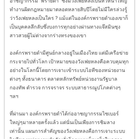
อาชญากรรม “พรายดำ” ซึ่งมีวังเฟยหลงเป็นหัวหน้าใหญ่
ทำงานผิดกฎหมายมาตลอดหลายสิบปีโดยไม่มีใครล่วงรู้
ว่าวังเฟยหลงเป็นใคร ? แม้แต่ในองค์กรพรายดำเองเขาก็
เป็นบุคคลลึกลับซึ่งบงการทุกอย่างผ่านทางแจ๊สมินซุง
สาวสวยผู้ไม่ต่างจากร่างทรงของเขา
องค์กรพรายดำมีศูนย์กลางอยู่ในเมืองไทย แต่มีเครือข่าย
กระจายไปทั่วโลก เป้าหมายของวังเฟยหลงคือควบคุมทุก
อย่างในโลกนี้โดยการเจาะเข้าระบบไอทีของหน่วยงาน
ต่างๆ ทั้งธนาคาร ตลาดหลักทรัพย์หน่วยงานรัฐบาล
กองทัพ ตำรวจ การจราจร ระบบสาธารณูปโภคต่างๆ
ฯลฯ
ที่ผ่านมา องค์กรพรายดำได้ก่ออาชญากรรมไซเบอร์
ใหญ่ๆมาหลายครั้งแล้ว แต่นั่นเป็นเพียงการชิมลาง
เท่านั้น แผนการสำคัญของวังเฟยหลงคือการเจาะระบบ