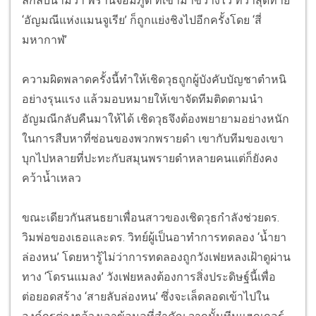
ลึกลับนามว่า พรานจอมภูต ที่เขามาขวางไว้ ทว่าสุดท้าย
‘อัญมณีแห่งแมนจูเรีย’ ก็ถูกแย่งชิงไปอีกครั้งโดย ‘สี่
มหากาฬ’
ความผิดพลาดครั้งนี้ทำให้เชิดวุธถูกผู้บังคับบัญชาตำหนิ
อย่างรุนแรง แล้วมอบหมายให้เขาจัดทีมติดตามนำ
อัญมณีกลับคืนมาให้ได้ เชิดวุธจึงต้องพยายามอย่างหนัก
ในการสืบหาที่ซ่อนของพวกพรายดำ เขากับทีมของเขา
บุกไปหลายที่ปะทะกับสมุนพรายดำหลายคนแต่ก็ยังคง
คว้านํ้าเหลว
ขณะเดียวกันสนธยาเพื่อนสาวของเชิดวุธกำลังช่วยดร.
วิมพ่อของเธอและดร. วิทย์ผู้เป็นอาทำการทดลอง ‘นํ้ายา
ล่องหน’ โดยหารู้ไม่ว่าการทดลองถูกวังเฟยหลงเฝ้าดูผ่าน
ทาง ‘โดรนแมลง’ วังเฟยหลงต้องการสิ่งประดิษฐ์นี้เพื่อ
ต่อยอดสร้าง ‘สายลับล่องหน’ ซึ่งจะเล็ดลอดเข้าไปใน