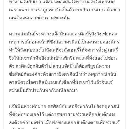
ทำงานให้กับเขา แจ๊สมินต้องฝืนใจทำงานให้วังเฟยหลง
เพราะพ่อของเธอถูกเขาจับเป็นตัวประกันปรนเปรอด้วยยา
เสพติดจนกลายเป็นทาสของมัน
ความสัมพันธ์ระหว่างแจ๊สมินและศรศิลป์รู้ถึงวังเฟยหลง
เหตุการณ์ก่อนหน้าที่ซึ่งส่อว่าศรศิลป์เป็นคนทรยศองค์กร
ทำให้วังเฟยหลงไม่ลังเลที่จะสั่งเฮนรี่ให้จัดการทั้งคู่ เฮนรี่
จึงให้เดชานำทีมยิงถล่มบ้านพักริมทะเลที่ทั้งสองไปซ่อน
ตัว ศรศิลป์ถูกจับตัวไป ส่วนแจ๊สมินก็ต้องพิสูจน์ความ
ซื่อสัตย์ต่อองค์กรด้วยการยิงศรศิลป์ ทว่าเหตุการณ์กลับ
ตาลปัตรเมื่อศรศิลป์แอบแก้เชือกที่มัดเขาไว้แล้วจับแจ๊
สมินเป็นตัวประกันพากันหนีออกมา
แจ๊สมินห่วงพ่อมาก ศรศิลป์กับเธอจึงพากันไปยังคฤหาสน์
ที่ขังพ่อของเธอไว้ แต่การพยายามช่วยเหลือกลับต้องจบ
ลงด้วยความเศร้า เมื่อพ่อของเธอกลับต้องตายเพื่อช่วยแจ๊