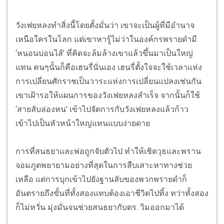
วังเฟยหลงทำสิ่งนี้โดยตั้งมั่นว่า เขาจะเป็นผู้ที่มีอำนาจ
เหนือใครในโลก แต่เขาหารู้ไม่ว่าในองค์กรพรายดำมี
‘หนอนบ่อนไส้’ ที่คิดจะล้มล้างเขาแล้วขึ้นมาเป็นใหญ่
แทน คนๆนั้นก็คือเฮนรี่นั่นเอง เฮนรี่ตั้งใจจะใช้เวลาแห่ง
การเปลี่ยนศักราชเป็นวาระแห่งการเปลี่ยนแปลงเช่นกัน
เขาเฝ้ารอให้แผนการของวังเฟยหลงสำเร็จ จากนั้นก็ใช้
‘สายลับล่องหน’ เข้าไปจัดการกับวังเฟยหลงแล้วก้าว
เข้าไปเป็นหัวหน้าใหญ่แทนแบบง่ายดาย
การที่สนธยาและพ่อถูกจับตัวไป ทำให้เชิดวุธและพราน
จอมภูตพยายามอย่างที่สุดในการสืบเสาะหาทางช่วย
เหลือ แต่การบุกเข้าไปยังฐานลับของพวกพรายดำก็
อันตรายถึงขั้นที่ทั้งสองแทบต้องเอาชีวิตไปทิ้ง ทว่าทั้งสอง
ก็ไม่หวั่น มุ่งมั่นจนช่วยสนธยากับดร. วิมออกมาได้