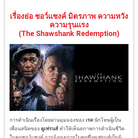
เรื่องย่อ ชอว์แชงค์ มิตรภาพ ความหวัง
ความรุนแรง
(The Shawshank Redemption)
การดำเนินเรื่องโดยผ่านมุมมองของ
เรด
นักโทษผู้เป็น
เพื่อนสนิทของ
ดูเฟรนส์
ทำให้เห็นสภาพการดำเนินชีวิต
ในคุกชอว์แชงค์ การฉ้อฉลภายในคุกซึ่งดูเฟรนต์เป็นผู้