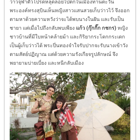
ว่าวจุฬาตัวโปรดหลุ
ดลอยไปตกในเมืองทานตะวัน
พระองค์ทรงสุบินเห็นหญิ
งสาวแสนสวยเก็บว่าวไว้ จึงออก
ตามหาด้วยความหวังว่
าจะได้พบนางในฝัน และรับเป็น
ชายา แต่เมื่อไปถึงกลับพบเพียง
แก้ว (กุ๊กกิ๊ก กชกร)
หญิง
ชาวบ้านที่มีใบหน้าคล้ายม้า และกิริยากระโดกกระเดก
เป็นผู้
เก็บว่าวได้ พระปิ่นทองจำใจรับปากจะรั
บนางเข้าวัง
ตามสัตย์ปฏิญาณ แต่ด้วยความรังเกียจรูปลักษณ์ จึง
พยายามบ่ายเบี่ยง และหนีกลับเมือง