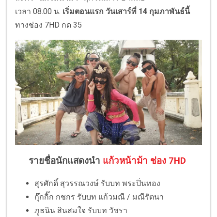
เวลา
08.00
น
.
เริ่มตอนแรก วันเสาร์ที่
14
กุมภาพันธ์นี้
ทาง
ช่อง
7HD
กด
35
รายชื่อนักแสดงนำ
แก้วหน้าม้า ช่อง 7HD
สุรศักดิ์ สุวรรณวงษ์ รับบท พระปิ่นทอง
กุ๊กกิ๊ก กชกร รับบท แก้วมณี / มณีรัตนา
ภูธนิน สินสมใจ รับบท วัชรา