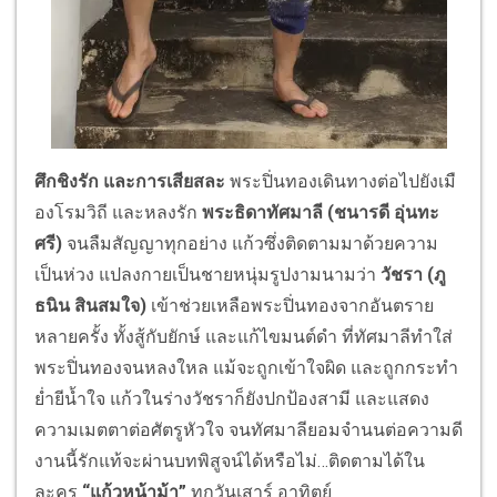
ศึกชิงรัก และการเสียสละ
พระปิ่นทองเดินทางต่อไปยังเมื
องโรมวิถี และหลงรัก
พระธิดาทัศมาลี (ชนารดี อุ่นทะ
ศรี)
จนลืมสัญญาทุกอย่าง แก้วซึ่งติดตามมาด้วยความ
เป็นห่
วง แปลงกายเป็นชายหนุ่มรูปงามนามว่
า
วัชรา (ภู
ธนิน สินสมใจ)
เข้าช่วยเหลือพระปิ่นทองจากอั
นตราย
หลายครั้ง ทั้งสู้กับยักษ์ และแก้ไขมนต์ดำ ที่ทัศมาลีทำใส่
พระปิ่
นทองจนหลงใหล แม้จะถูกเข้าใจผิด และถูกกระทำ
ย่ำยีน้ำใจ แก้วในร่างวัชราก็ยังปกป้องสามี และแสดง
ความเมตตาต่อศัตรูหัวใจ จนทัศมาลียอมจำนนต่อความดี
งานนี้รักแท้จะผ่านบทพิสูจน์ได้
หรือไม่…ติดตามได้ใน
ละคร
“แก้วหน้าม้า”
ทุกวันเสาร์ อาทิตย์