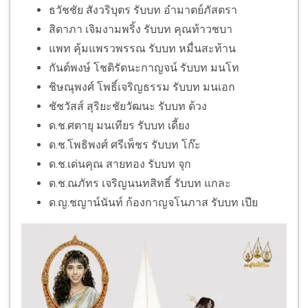
ธวัชชัย สังวริบุตร รับบท อำมาตย์ภัสตรา
สิดาภา เจิมงามพริ้ง รับบท คุณท้าวชบา
แพท คุ้มแพรวพรรณ รับบท หมื่นสะท้าน
กันต์พงษ์ โชติรัตนะกาญจน์ รับบท มนโท
ชิษณุพงศ์ โพธิ์เจริญธรรม รับบท มนเอก
ชัชวัสส์ สุริยะชัยวัฒนะ รับบท ด้วง
ด.ช.ศตายุ มนเทียร รับบท เดี้ยง
ด.ช.โพธิพงศ์ ศรีเพ็ชร รับบท โก๊ะ
ด.ช.เด่นคุณ สายทอง รับบท จุก
ด.ช.ณภัทร เจริญนนทสิทธิ์ รับบท แกละ
ด.ญ.ชญาน์นันท์ ก้องกาญจโนภาส รับบท เปีย