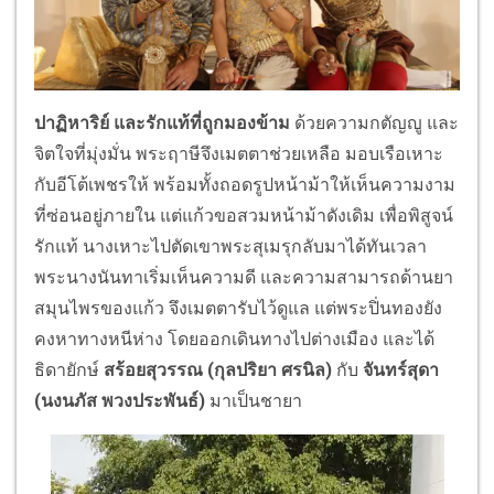
ปาฏิหาริย์ และรักแท้ที่ถูกมองข้าม
ด้วยความกตัญญู และ
จิตใจที่มุ่งมั่น พระฤาษีจึงเมตตาช่วยเหลือ มอบเรือเหาะ
กับอีโต้เพชรให้ พร้อมทั้งถอดรูปหน้าม้าให้เห็
นความงาม
ที่ซ่อนอยู่ภายใน แต่แก้วขอสวมหน้าม้าดังเดิม เพื่อพิสูจน์
รักแท้ นางเหาะไปตัดเขาพระสุเมรุกลั
บมาได้ทันเวลา
พระนางนันทาเริ่มเห็นความดี และความสามารถด้านยา
สมุ
นไพรของแก้ว จึงเมตตารับไว้ดูแล แต่พระปิ่นทองยัง
คงหาทางหนีห่าง โดยออกเดินทางไปต่างเมือง และได้
ธิดายักษ์
สร้อยสุวรรณ (กุลปริยา ศรนิล)
กับ
จันทร์สุดา
(นงนภัส พวงประพันธ์)
มาเป็นชายา