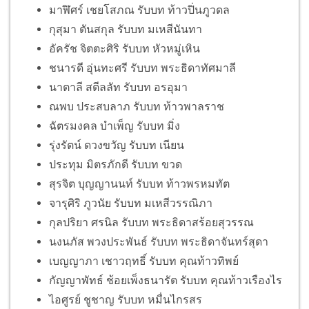
มาฬิศร์ เชยโสภณ รับบท ท้าวปิ่นภูวดล
กุสุมา ตันสกุล รับบท มเหสีนันทา
อัครัช จิตตะศิริ รับบท หัวหมู่เหิน
ชนารดี อุ่นทะศรี รับบท พระธิดาทัศมาลี
นาตาลี สตีลลัท รับบท อรอุมา
ณพบ ประสบลาภ รับบท ท้าวพาลราช
ฉัตรมงคล บำเพ็ญ รับบท มิ่ง
รุ่งรัตน์ ดวงขวัญ รับบท เนียน
ประทุม มิตรภักดี รับบท ขวด
สุรจิต บุญญานนท์ รับบท ท้าวพรหมทัต
จารุศิริ ภูวนัย รับบท มเหสีวรรณิภา
กุลปริยา ศรนิล รับบท พระธิดาสร้อยสุวรรณ
นงนภัส พวงประพันธ์ รับบท พระธิดาจันทร์สุดา
เบญญาภา เชาวฤทธิ์ รับบท คุณท้าวทิพย์
กัญญาพัทธ์ ช้อยเพ็งธนารัต รับบท คุณท้าวเรืองไร
ไอศูรย์ ชูชาญ รับบท หมื่นไกรสร