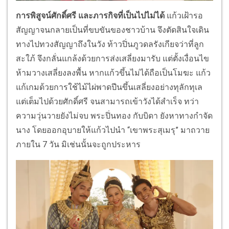
การพิสูจน์ศักดิ์ศรี และภารกิจที่เป็นไปไม่ได้
แก้วเฝ้ารอ
สัญญาจนกลายเป็นที่
ขบขันของชาวบ้าน จึงตัดสินใจเดิน
ทางไปทวงสัญญาถึ
งในวัง ท้าวปิ่นภูวดลรังเกียจว่าที่ลู
ก
สะใภ้ จึงกลั่นแกล้งด้วยการส่งเสลี่
ยงมารับ แต่ตั้งเงื่อนไข
ห้ามวางเสลี่
ยงลงพื้น หากแก้วขึ้นไม่ได้ถือเป็นโมฆะ แก้ว
แก้เกมด้วยการใช้ไม้ไผ่
พาดปีนขึ้นเสลี่ยงอย่างทุลักทุ
เล
แต่เต็มไปด้วยศักดิ์ศรี จนสามารถเข้าวังได้สำเร็จ ทว่า
ความวุ่นวายยังไม่จบ พระปิ่นทอง กับบิดา ยังหาทางกำจัด
นาง โดยออกอุบายให้แก้วไปนำ “เขาพระสุเมรุ” มาถวาย
ภายใน
7
วัน มิเช่นนั้นจะถูกประหาร