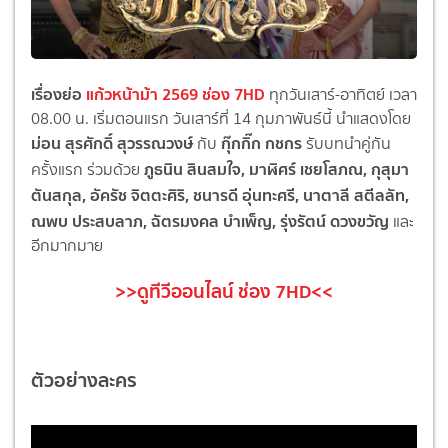
เรื่องย่อ
แก้วหน้าม้า 2569 ช่อง 7HD
ทุกวันเสาร์-อาทิตย์ เวลา
08.00 น. เริ่มตอนแรก วันเสาร์ที่ 14 กุมภาพันธ์นี้ นำแสดงโดย
ม่อน สุรศักดิ์ สุวรรณวงษ์
กุ๊กกิ๊ก กชกร
กับ
รับบทนำคู่กัน
ภูธนิน สินสมใจ, มาฬิศร์ เชยโสภณ, กุสุมา
ครั้งแรก ร่วมด้วย
ตันสกุล, อัครัช จิตตะศิริ, ชนารดี อุ่นทะศรี, นาตาลี สตีลลัท,
ณพบ ประสบลาภ, ฉัตรมงคล บำเพ็ญ, รุ่งรัตน์ ดวงขวัญ
และ
อีกมากมาย
>>ดูทีวีออนไลน์ ช่อง 7HD<<
ตัวอย่างละคร