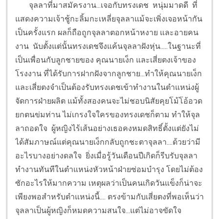
จุลลาที่มาสมัครงาน...เจอกับทรงเดช หนุ่มมาดดี ที่
แสดงความเจ้าชู้กะลิ้มกะเหลี่ยจุลลาแม้จะเพิ่งเจอหน้ากัน
เป็นครั้งแรก ผลก็ถือถูกจุลลาตอกหน้าหงาย และอายคน
งาน นับตั้งแต่นั้นทรงเดชจึงแค้นจุลลาฝังหุ่น.....ในฐานะที่
เป็นเพื่อนกับลูกชายของ คุณนายเง็ก และเสี่ยตงเจ้าของ
โรงงาน ที่ได้รับการฝากฝังจากลูกชาย...ทำให้คุณนายเง็ก
และเสี่ยตงจำเป็นต้องรับทรงเดชเข้าทำงานในตำแหน่งผู้
จัดการฝ่ายผลิต แม้ทั้งสองคนจะไม่ชอบนิสัยคุยโม้โอ้อวด
ยกตนข่มท่าน ไม่เกรงใจใครของทรงเดชก็ตาม ทำให้จุล
ลาถอดใจ ผู้หญิงไร้เส้นอย่างเธอคงหมดสิทธิ์ตั้งแต่ยังไม่
ได้สัมภาษณ์แต่คุณนายเง็กกลับถูกชะตาจุลลา....ด้วยว่ามี
อะไรบางอย่างดลใจ ยิ่งเมื่อรู้วันเดือนปีเกิดก็รีบรับจุลลา
ทำงานทันทีในตำแหน่งหัวหน้าฝ่ายซ่อมบำรุง โดยไม่ต้อง
ซักอะไรให้มากความ เหตุผลว่าเป็นคนเกิดวันแข็งก็น่าจะ
เพียงพอสำหรับตำแหน่งนี้.... ตรงข้ามกับเสี่ยตงที่พอเห็นว่า
จุลลาเป็นผู้หญิงก็หมดความสนใจ...แต่ไม่อาจขัดใจ