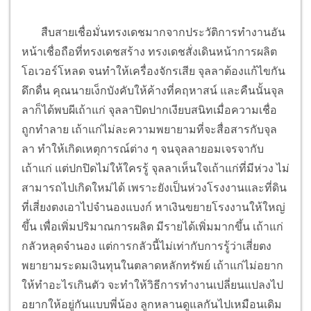
สืบสายเชื่อมั่นทรงเดชมากจากประวัติการทำงานอัน
หน้าเชื่อถือที่ทรงเดชสร้าง ทรงเดชสั่งเดินหน้าการผลิต
โอเวอร์โหลด จนทำให้เครื่องจักรเสีย จุลลาต้องแก้ไขกัน
ดึกดื่น คุณนายเง็กบังคับให้ค้างที่คฤหาสน์ และคืนนั้นจุล
ลาก็ได้พบผีเถ้าแก่ จุลลาปิดปากเงียบสนิทเมื่อความเชื่อ
ถูกทำลาย เถ้าแก่ไม่ละความพยายามที่จะสื่อสารกับจุล
ลา ทำให้เกิดเหตุการณ์ต่าง ๆ จนจุลลายอมเจรจากับ
เถ้าแก่ แต่ปกปิดไม่ให้ใครรู้ จุลลาเห็นใจเถ้าแก่ที่มีห่วง ไม่
สามารถไปเกิดใหม่ได้ เพราะยังเป็นห่วงโรงงานและที่ดิน
ที่เสี่ยงตงเอาไปจำนองแบงก์ หาเงินขยายโรงงานให้ใหญ่
ขึ้น เพื่อเพิ่มปริมาณการผลิต มีรายได้เพิ่มมากขึ้น เถ้าแก่
กลัวหลุดจำนอง แต่การกลัวนี้ไม่เท่ากับการรู้ว่าเสี่ยตง
พยายามระดมเงินทุนในตลาดหลักทรัพย์ เถ้าแก่ไม่อยาก
ให้ทำอะไรเกินตัว จะทำให้วิธีการทำงานเปลี่ยนแปลงไป
อยากให้อยู่กันแบบพี่น้อง ลูกหลานดูแลกันไปเหมือนเดิม