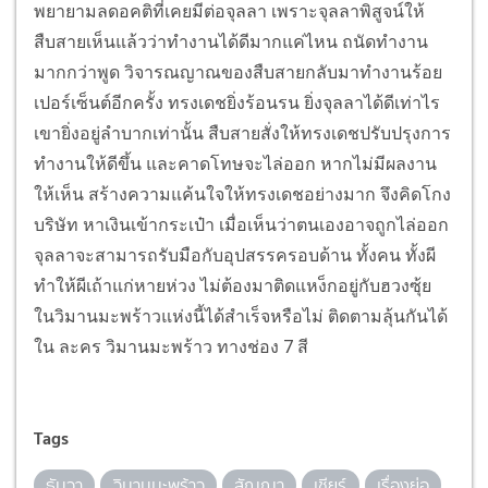
พยายามลดอคติที่เคยมีต่อจุลลา เพราะจุลลาพิสูจน์ให้
สืบสายเห็นแล้วว่าทำงานได้ดีมากแค่ไหน ถนัดทำงาน
มากกว่าพูด วิจารณญาณของสืบสายกลับมาทำงานร้อย
เปอร์เซ็นต์อีกครั้ง ทรงเดชยิ่งร้อนรน ยิ่งจุลลาได้ดีเท่าไร
เขายิ่งอยู่ลำบากเท่านั้น สืบสายสั่งให้ทรงเดชปรับปรุงการ
ทำงานให้ดีขึ้น และคาดโทษจะไล่ออก หากไม่มีผลงาน
ให้เห็น สร้างความแค้นใจให้ทรงเดชอย่างมาก จึงคิดโกง
บริษัท หาเงินเข้ากระเป๋า เมื่อเห็นว่าตนเองอาจถูกไล่ออก
จุลลาจะสามารถรับมือกับอุปสรรครอบด้าน ทั้งคน ทั้งผี
ทำให้ผีเถ้าแก่หายห่วง ไม่ต้องมาติดแหง็กอยู่กับฮวงซุ้ย
ในวิมานมะพร้าวแห่งนี้ได้สำเร็จหรือไม่ ติดตามลุ้นกันได้
ใน ละคร วิมานมะพร้าว ทางช่อง 7 สี
Tags
ธันวา
วิมานมะพร้าว
สัญญา
เชียร์
เรื่องย่อ