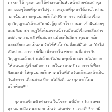
ภรรยาได้ จุลลาเลยได้ทำงานเป็นหัวหน้าฝ่ายซ่อมบำรุง
อย่างงงๆโดยที่จุลลาไม่รู้ว่า....เหตุผลที่จุลลาได้งานไวปาน
วอกนั้น เพราะคุณนายเง็กได้ปรึกษาอาจารย์เฟื้อง เรื่อง
ถูกวิญญาณ“เถ้าแก่”พ่อผัวผู้บุกเบิกโรงงานมาเข้าฝันบ่อยๆ
แถมยังมาปรากฏให้เห็นตรงหน้า เหมือนมีเรื่องจะสื่อสาร
แต่ด้วยความกลัวขึ้นสมอง แม้จะเป็นผีพ่อ คุณนายเง็ก
และเสี่ยตงเลยเป็นลม จับไข้หัวโกร๋น ตั้งแต่ผี“เถ้าแก่”ยังไม่
เปิดปาก....อาจารย์เฟื้องนั่งทางใน พยายามสื่อสารกับ
วิญญาณเถ้าแก่ แต่เถ้าแก่ไม่ยอมคุยด้วย เพราะไม่อยาก
ให้คนนอกรู้เรื่องกิจการภายในครอบครัว อาจารย์เฟื้อง
จึงแนะนำให้คุณนายเง็กหาคนในที่เกิดวันแข็งและถ้าเป็น
วันอังคาร เดือนสาม ปีขาลได้ยิ่งดี...และจุลลาก็โดน
แจ็กพ็อต!!!!
จุลลาเตรียมตัวทำงาน ในโรงงานที่มีการ turn over
สูง หมายถึง คนลาออกเป็นว่าเล่นเพราะ....เจอดี!!! จากผี