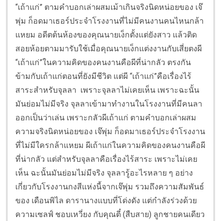
“เถ้าแก่” ตามคำบอกเล่าผสมเม้าเกินจริงนิดหน่อยของ เจ๊
พุ่ม ก็อดมาเธอร์ประจำโรงงานที่ไม่มีคนงานคนไหนกล้า
แหยม อดีตต้นห้องของคุณนายเง็กตั้งแต่ยังสาว แล้วติด
สอยห้อยตามมารับใช้เมื่อคุณนายเง็กแต่งงานกับเสี่ยตงผี
“เถ้าแก่”ในความคิดของคนงานคือผีที่น่ากลัว ตรงกัน
ข้ามกับเถ้าแก่ตอนที่ยังมีชีวิต แต่ผี “เถ้าแก่”คือเรื่องไร้
สาระสำหรับจุลลา เพราะจุลลาไม่เคยเห็น เพราะฉะนั้น
มันย่อมไม่มีจริง จุลลาเข้ามาทำงานในโรงงานที่มีคนลา
ออกเป็นว่าเล่น เพราะกลัวผีเถ้าแก่ ตามคำบอกเล่าผสม
ความจริงนิดหน่อยของ เจ๊พุ่ม ก็อดมาเธอร์ประจำโรงงาน
ที่ไม่มีใครกล้าแหยม ผีเถ้าแก่ในความคิดของคนงานคือผี
ที่น่ากลัว แต่สำหรับจุลลาคือเรื่องไร้สาระ เพราะไม่เคย
เห็น ฉะนั้นมันย่อมไม่มีจริง จุลลารู้อะไรหลาย ๆ อย่าง
เกี่ยวกับโรงงานกงสีแห่งนี้จากเจ๊พุ่ม รวมถึงความสัมพันธ์
ของ เดือนพิไล ดารานางแบบที่โด่งดัง แต่กำลังร่วงด้วย
ความเซลฟ์ ชอบเหวี่ยง กับคุณตี๋ (สืบสาย) ลูกชายคนเดียว