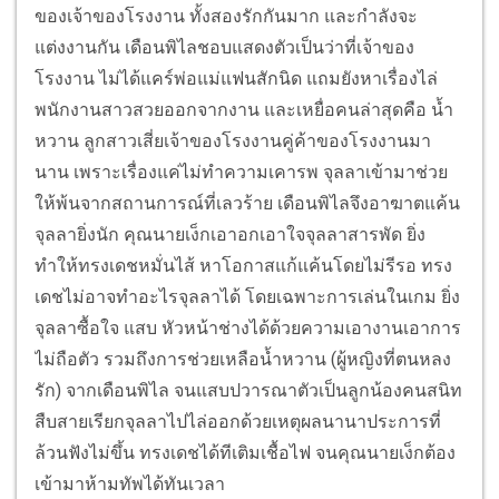
ของเจ้าของโรงงาน ทั้งสองรักกันมาก และกำลังจะ
แต่งงานกัน เดือนพิไลชอบแสดงตัวเป็นว่าที่เจ้าของ
โรงงาน ไม่ได้แคร์พ่อแม่แฟนสักนิด แถมยังหาเรื่องไล่
พนักงานสาวสวยออกจากงาน และเหยื่อคนล่าสุดคือ น้ำ
หวาน ลูกสาวเสี่ยเจ้าของโรงงานคู่ค้าของโรงงานมา
นาน เพราะเรื่องแค่ไม่ทำความเคารพ จุลลาเข้ามาช่วย
ให้พ้นจากสถานการณ์ที่เลวร้าย เดือนพิไลจึงอาฆาตแค้น
จุลลายิ่งนัก คุณนายเง็กเอาอกเอาใจจุลลาสารพัด ยิ่ง
ทำให้ทรงเดชหมั่นไส้ หาโอกาสแก้แค้นโดยไม่รีรอ ทรง
เดชไม่อาจทำอะไรจุลลาได้ โดยเฉพาะการเล่นในเกม ยิ่ง
จุลลาซื้อใจ แสบ หัวหน้าช่างได้ด้วยความเอางานเอาการ
ไม่ถือตัว รวมถึงการช่วยเหลือน้ำหวาน (ผู้หญิงที่ตนหลง
รัก) จากเดือนพิไล จนแสบปวารณาตัวเป็นลูกน้องคนสนิท
สืบสายเรียกจุลลาไปไล่ออกด้วยเหตุผลนานาประการที่
ล้วนฟังไม่ขึ้น ทรงเดชได้ทีเติมเชื้อไฟ จนคุณนายเง็กต้อง
เข้ามาห้ามทัพได้ทันเวลา