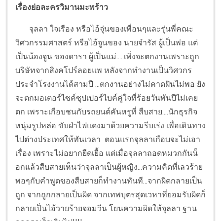
เรื่องย่อละครวิมานมะพร้าว
จุลลา ใจเรือง หรือไอ้จุ่นของเพื่อนๆและรุ่นพี่คณะ
วิศวกรรมศาสตร์ หรือไอ้จูนของ นายจำรัส ผู้เป็นพ่อ แต่
เป็นน้องจูน ของดารา ผู้เป็นแม่.....เพิ่งจะตกงานเพราะถูก
บริษัทจากสิงคโปร์ลอยแพ หลังจากทำงานเป็นวิศวกร
ประจำโรงงานได้สามปี ...ตกงานอย่างไม่คาดฝันไม่พอ ยัง
จะตกมอเตอร์ไซค์ซุปเปอร์ไบค์คู่ใจที่ร้อยวันพันปีไม่เคย
ตก เพราะเกือบชนกับรถยนต์คันหรูที่ สืบสาย....นักธุรกิจ
หนุ่มรูปหล่อ ขับฝ่าไฟแดงมาด้วยความรีบเร่ง เพื่อเดินทาง
ไปต่างประเทศให้ทันเวลา ตอนแรกจุลลาเกือบจะไม่เอา
เรื่อง เพราะไม่อยากยืดเยื้อ แต่เมื่อจุลลาถอดหมวกกันน็
อกแล้วสืบสายเห็นว่าจุลลาเป็นผู้หญิง...ความคิดที่เลวร้าย
พอๆกับคำพูดของสืบสายก็ทำงานทันที...จากผิดกลายเป็น
ถูก จากถูกกลายเป็นผิด จากเทพบุตรสุดเวหาที่ยอมรับผิดก็
กลายเป็นไอ้วายร้ายจอมวีน โยนความผิดให้จุลลา ฐาน