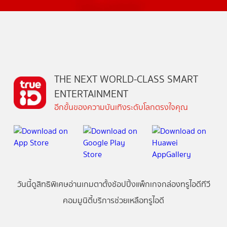
THE NEXT WORLD-CLASS SMART
ENTERTAINMENT
อีกขั้นของความบันเทิงระดับโลกตรงใจคุณ
วันนี้
ดู
สิทธิพิเศษ
อ่าน
เกม
ตาตั้ง
ช้อปปิ้ง
แพ็กเกจ
กล่องทรูไอดีทีวี
คอมมูนิตี้
บริการช่วยเหลือทรูไอดี