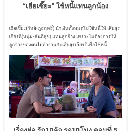
“เฮียเซี๊ยะ” ใช้หนี้แทนลูกน้อง
เฮียเซี๊ยะ(วิทย์-ภูธฤทธิ์) นำเงินทั้งหมดไปใช้หนี้ให้ เสี่ยสุร
เกียรติ(หนุ่ม-สันติสุข) แทนลูกจ้าง เพราะไม่ต้องการให้
ลูกจ้างของตนไปทำงานกับเสี่ยสุรเกียรติเพื่อใช้หนี้
เรื่องย่อ รัก10ล้อ รอ10โมง ตอนที่ 5