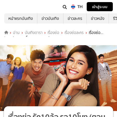
TH
เข้าสู่ระบบ
หน้าแรกบันเทิง
ข่าวบันเทิง
ข่าวละคร
ข่าวหนัง
รี
อ่าน
บันเทิงดารา
เรื่องย่อ
เรื่องย่อละคร
เรื่องย่อ
รัก10ล้อ รอ10โมง (ตอนจบ) ช่อง ONE31
เรื่องย่อ รัก10ล้อ รอ10โมง (ตอน