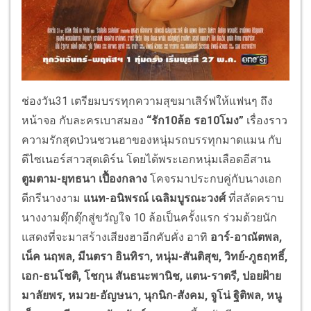
ช่องวัน31 เตรียมบรรทุกความสุขมาเสิร์ฟให้แฟนๆ ถึง
หน้าจอ กับละครเบาสมอง
“รัก10ล้อ รอ10โมง”
เรื่องราว
ความรักสุดป่วนชวนฮาของหนุ่มรถบรรทุกมาดแมน กับ
ดีไซเนอร์สาวสุดเดิร์น โดยได้พระเอกหนุ่มเลือดอีสาน
ตูมตาม-ยุทธนา เปื้องกลาง
โคจรมาประกบคู่กับนางเอก
ดีกรีนางงาม
แนท-อนิพรณ์ เฉลิมบูรณะวงศ์
ที่สลัดคราบ
นางงามตุ๊กตุ๊กสู่ขวัญใจ 10 ล้อเป็นครั้งแรก ร่วมด้วยนัก
แสดงที่จะมาสร้างเสียงฮาอีกคับคั่ง อาทิ
อาร์-อาณัตพล,
เน็ค นฤพล, มีนตรา อินทิรา, หนุ่ม-สันติสุข, วิทย์-ภูธฤทธิ์,
เอก-ธนโชติ, โชกุน สันธนะพานิช, แตน-ราตรี, ปอยฝ้าย
มาลัยพร, หมวย-อัญษนา, นุกนิก-สังคม, จูโน่ ฐิติพล, หนู