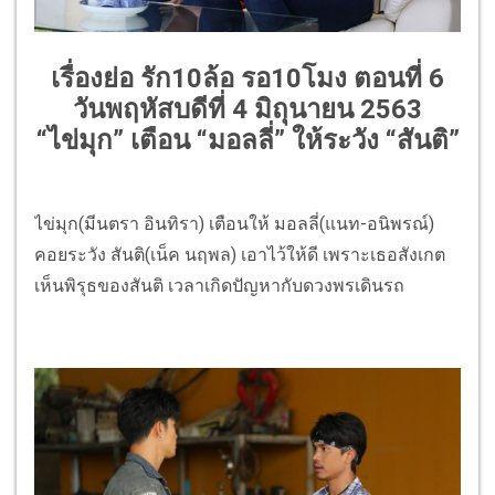
เรื่องย่อ รัก10ล้อ รอ10โมง ตอนที่ 6
วันพฤหัสบดีที่ 4 มิถุนายน 2563
“ไข่มุก” เตือน “มอลลี่” ให้ระวัง “สันติ”
ไข่มุก(มีนตรา อินทิรา) เตือนให้ มอลลี่(แนท-อนิพรณ์)
คอยระวัง สันติ(เน็ค นฤพล) เอาไว้ให้ดี เพราะเธอสังเกต
เห็นพิรุธของสันติ เวลาเกิดปัญหากับดวงพรเดินรถ