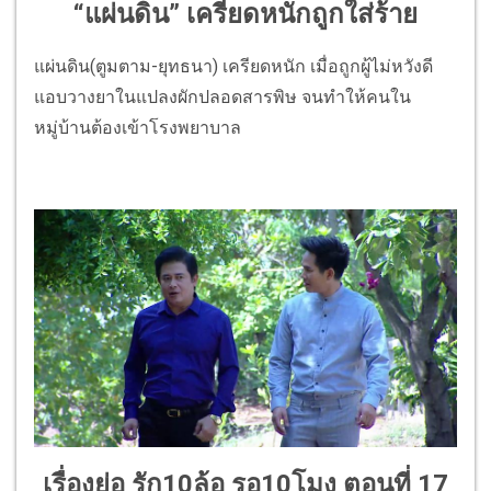
“แผ่นดิน” เครียดหนักถูกใส่ร้าย
แผ่นดิน(ตูมตาม-ยุทธนา) เครียดหนัก เมื่อถูกผู้ไม่หวังดี
แอบวางยาในแปลงผักปลอดสารพิษ จนทำให้คนใน
หมู่บ้านต้องเข้าโรงพยาบาล
เรื่องย่อ รัก10ล้อ รอ10โมง ตอนที่ 17