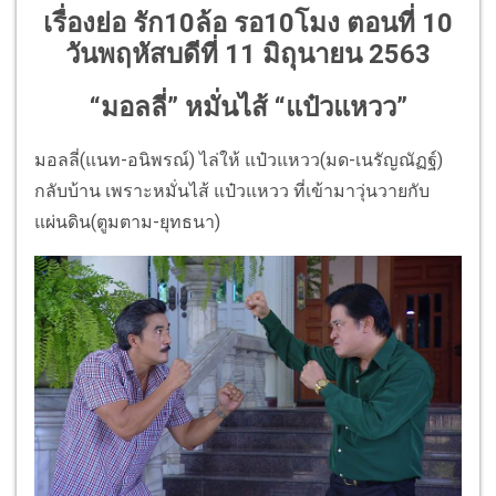
เรื่องย่อ รัก10ล้อ รอ10โมง ตอนที่ 10
วันพฤหัสบดีที่ 11 มิถุนายน 2563
“มอลลี่” หมั่นไส้ “แป๋วแหวว”
มอลลี่(แนท-อนิพรณ์) ไล่ให้ แป๋วแหวว(มด-เนรัญณัฏฐ์)
กลับบ้าน เพราะหมั่นไส้ แป๋วแหวว ที่เข้ามาวุ่นวายกับ
แผ่นดิน(ตูมตาม-ยุทธนา)