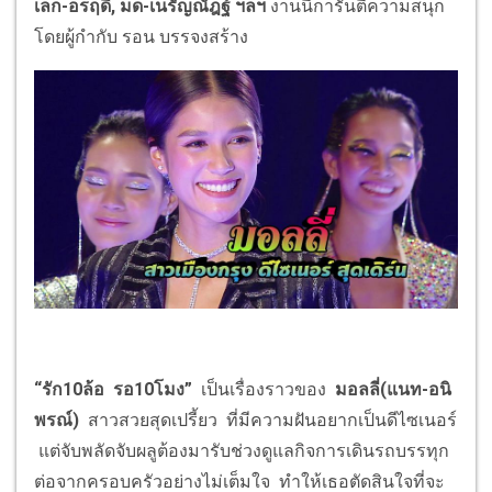
เล็ก-อรฤดี, มด-เนรัญณัฎฐ์ ฯลฯ
งานนี้การันตีความสนุก
โดยผู้กำกับ รอน บรรจงสร้าง
“
รัก10ล้อ รอ10โมง
”
เป็นเรื่องราวของ
มอลลี่(แนท-อนิ
พรณ์)
สาวสวยสุดเปรี้ยว ที่มีความฝันอยากเป็นดีไซเนอร์
แต่จับพลัดจับผลูต้องมารับช่วงดูแลกิจการเดินรถบรรทุก
ต่อจากครอบครัวอย่างไม่เต็มใจ ทำให้เธอตัดสินใจที่จะ