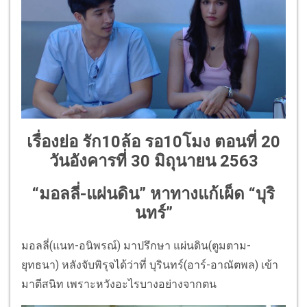
เรื่องย่อ รัก10ล้อ รอ10โมง ตอนที่ 20
วันอังคารที่ 30 มิถุนายน 2563
“มอลลี่-แผ่นดิน” หาทางแก้เผ็ด “บุริ
นทร์”
มอลลี่(แนท-อนิพรณ์) มาปรึกษา แผ่นดิน(ตูมตาม-
ยุทธนา) หลังจับพิรุจได้ว่าที่ บุรินทร์(อาร์-อาณัตพล) เข้า
มาตีสนิท เพราะหวังอะไรบางอย่างจากตน