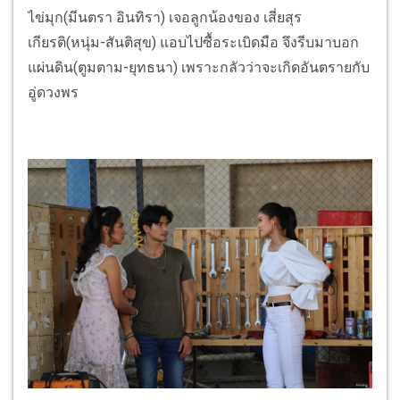
ไข่มุก(มีนตรา อินทิรา) เจอลูกน้องของ เสี่ยสุร
เกียรติ(หนุ่ม-สันติสุข) แอบไปซื้อระเบิดมือ จึงรีบมาบอก
แผ่นดิน(ตูมตาม-ยุทธนา) เพราะกลัวว่าจะเกิดอันตรายกับ
อู่ดวงพร