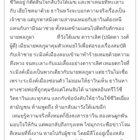
ชีวิตอยู่ ก็ตัดสินใจกลับวังใต้เมฆ และพาเหมยที่ทะเลาะ
กับ เฮียโชคมาด้วย ธาวินหวังจะบอกความจริงเรื่องเป็น
เจ้าชาย แต่บูรพาสมิงตามล่าจนเหมยกับธาวินต้องหนี
แทนกับกามินมาช่วย ทั้งหมดข้ามแดนไปติดกับดักของ
นายพลภูผา
ที่วังใต้เมฆ ดาราเลิศ (ปนัดดา วงศ์
ผู้ดี) เมียนายพลภูผาคุมตัวเหมยไว้เพื่อต่อรองเรื่องสมบัติ
กับเจ้าชาย ระมิงค์เมืองลอบเข้ามาทำร้ายเหมยด้วยความ
หึงหวง จนทะเลาะกับแม่เลี้ยงอย่างดาราเลิศ เหมยตกใจที่
ระมิงค์เมืองเป็นพวกเดียวกับนายพลภูผา แต่ธาวินไม่เชื่อ
เพราะระมิงค์เมืองซ่อนตัว ไม่ยอมให้ธาวินเห็น ธาวินหา
ทางช่วยพ่อที่ถูกคุมขังแต่โดนจับได้ นายพลอินทรีไว้ชี
วิตธาวินและทุกคน แลกกับข้อบังคับให้ธาวินใช้ชีวิตเยี่ยง
สามัญชน ห้ามพูดถึง ห้ามกลับมาวังใต้เมฆอีก
เหมยรู้ความจริงทั้งหมดก็ยิ่งสงสารธาวิน สองคนผูกพัน
มอบใจให้กัน แต่พอกลับถึงกรุงเทพ ไข่มุกกระพือข่าวโจม
ตีเหมยที่ทิ้งงาน หายไปกับผู้ชาย โดยมีลีโออยู่เบื้องหลัง