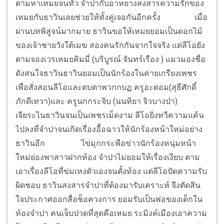
ตามหาเหมยจนทั่ว จำปากับอาหยางสงสารความรักของ
เหมยกับธาวินเลยช่วยให้ทั้งคู่เจอกันอีกครั้ง
เมื่อ
ผ่านบทพิสูจน์มากมาย ธาวินขอให้เหมยยอมเป็นดอกไม้
ของเจ้าชายวังใต้เมฆ สองคนรักกันจากใจจริง แต่ลีโอยัง
ตามจองเวรเหมยคิมมี่ (บริบูรณ์ จันทร์เรือง ) แมวมองชื่อ
ดังสนใจธาวินธาวินยอมเป็นนักร้องในค่ายเกรียงเพชร
เพื่อสั่งสอนลีโอและตบตาพวกกบฏ ครูอะตอม(สุธีศักดิ์
ภักดีเทวา)และ ครูนกกระจิบ (นนทิยา จิวบางป่า)
เจียระไนธาวินจนเป็นเพชรเม็ดงาม ลีโอยิ่งทวีความแค้น
ไปลงที่จำปาจนเกิดเรื่องอื้อฉาวให้นักร้องหน้าใหม่อย่าง
ธาวินอีก
ไข่มุกกระพือข่าวนักร้องหนุ่มหน้า
ใหม่ย่องพาสาวฝากท้อง จำปาไม่ยอมให้เรื่องเงียบ ตาม
เอาเรื่องลีโอที่ข่มเหงตัวเองจนตั้งท้อง แต่ลีโอปัดความรับ
ผิดชอบ ธาวินสงสารจำปาที่ต้องมารับเคราะห์ จึงตัดสิน
ใจประกาศออกสื่อช็อควงการ ยอมรับเป็นพ่อของเด็กใน
ท้องจำปา คนเจ็บปวดที่สุดคือเหมย ระมิงค์เมืองเอาความ