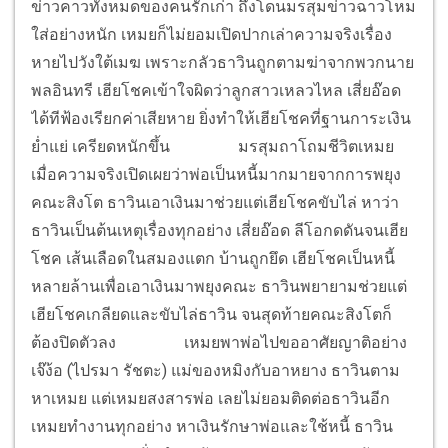
ข่าวคาวทั้งหมดของคนรักเก่า ถึงโดนมรสุมข่าวฉาวโหม
ใส่อย่างหนัก เหมยก็ไม่ยอมเปิดปากเล่าความจริงเรื่อง
หายไปวังใต้เมฆ เพราะกลัวธาวินถูกตามฆ่าจากพวกนาย
พลอินทรี เฮียโชคเข้าใจผิดว่าลูกสาวเหลวไหล เสี่ยอ๊อด
ได้ทีฟ้องเรียกค่าเสียหาย ยิ่งทำให้เฮียโชคที่ฐานการะเงิน
ย่ำแย่ เครียดหนักขึ้น
มรสุมถาโถมชีวิตเหมย
เมื่อความจริงเปิดเผยว่าพ่อเป็นหนี้มากมายจากการพยุง
คณะสิงโต ธาวินเอาเงินมาช่วยแต่เฮียโชคขับไล่ หาว่า
ธาวินเป็นต้นเหตุเรื่องทุกอย่าง เสี่ยอ๊อด ลีโอกดดันจนเฮีย
โชค เส้นเลือดในสมองแตก บ้านถูกยึด เฮียโชคเป็นหนี้
หลายล้านเพื่อเอาเงินมาพยุงคณะ ธาวินพยายามช่วยแต่
เฮียโชคเกลียดและขับไล่ธาวิน จนสุดท้ายคณะสิงโตก็
ต้องปิดตัวลง
เหมยพาพ่อไปขออาศัยญาติอย่าง
เจ๊ง้อ (ไปรมา รัชตะ) แม่ของหมิงกับอาหยาง ธาวินตาม
หาเหมย แต่เหมยสงสารพ่อ เลยไม่ยอมติดต่อธาวินอีก
เหมยทำงานทุกอย่าง หาเงินรักษาพ่อและใช้หนี้ ธาวิน