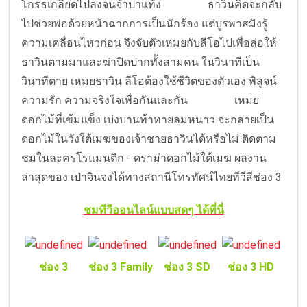
โกรธเกลียดไปลงจนจำปาแท้ง
ธาวินคิดจะกลับ
ไปช่วยพ่อด้วยหน้าฉากการเป็นนักร้อง แต่บูรพาสมิงรู้
ความเคลื่อนไหวก่อน จึงจับตัวเหมยกับลีโอไปเพื่อล่อให้
ธาวินตามมาและฆ่าปิดปากทั้งสามคน ในวินาทีเป็น
วินาทีตาย เหมยธาวิน ลีโอต้องใช้ชีวิตของตัวเอง พิสูจน์
ความรัก ความจริงใจเพื่อกันและกัน
เหมย
ดอกไม้ที่เข้มแข็ง เบ่งบานท้าทายลมหนาว จะกลายเป็น
ดอกไม้ในวังใต้เมฆของเจ้าชายธาวินได้หรือไม่ ติดตาม
ชมในละครโรแมนติก - ดราม่าดอกไม้ใต้เมฆ ผลงาน
ล่าสุดของ เป่าจินจงได้ทางสถานีโทรทัศน์ไทยทีวีสีช่อง 3
ชมทีวีออนไลน์แบบสดๆ ได้ที่นี่
ช่อง 3
ช่อง 3 Family
ช่อง 3 SD
ช่อง 3 HD