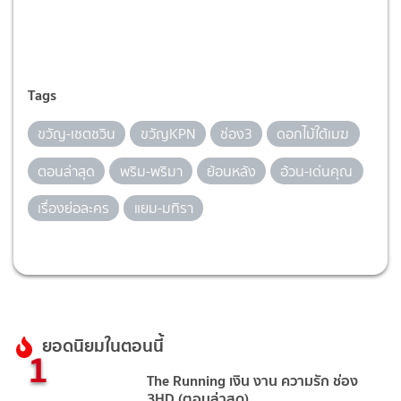
Tags
ขวัญ-เชตชวิน
ขวัญKPN
ช่อง3
ดอกไม้ใต้เมฆ
ตอนล่าสุด
พริม-พริมา
ย้อนหลัง
อ้วน-เด่นคุณ
เรื่องย่อละคร
แยม-มทิรา
ยอดนิยมในตอนนี้
1
The Running เงิน งาน ความรัก ช่อง
3HD (ตอนล่าสุด)