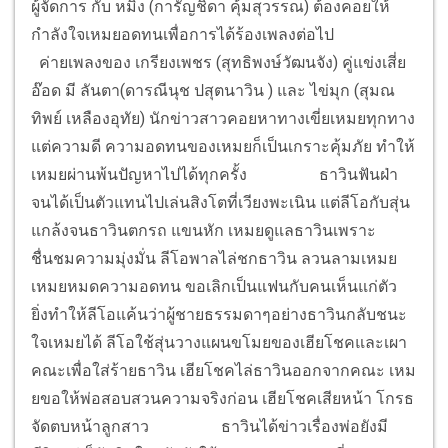
ผู้จัดการ กับ หมิง (การัญชิดา คุ้มสุวรรณ) ต้องคอยให้
กำลังใจเหมยอดทนเพื่อการได้ร้องเพลงต่อไป
ค่ายเพลงของ เกรียงเพชร (สุทธิพงษ์วัฒนจัง) คู่แข่งเสี่ย
อ๊อด มี ลันตา(ดารณีนุช ปสุตนาวิน ) และ ไข่มุก (สุมณ
ทิพย์ เหลืองอุทัย) นักข่าวสาวคอยหาทางเขี่ยเหมยทุกทาง
แต่ความดี ความอดทนของเหมยก็เป็นเกราะคุ้มภัย ทำให้
เหมยผ่านพ้นปัญหาไปได้ทุกครั้ง
ธาวินฟันฝ่า
จนได้เป็นตัวแทนไปเล่นสิงโตที่เวียงพะเนิน แต่ลีโอกับสุ่น
แกล้งจนธาวินตกรถ แขนหัก เหมยดูแลธาวินเพราะ
ชื่นชมความมุ่งมั่น ลีโอพาลไล่ชกธาวิน ลวนลามเหมย
เหมยหมดความอดทน ขอเลิกเป็นแฟนกับคนเห็นแก่ตัว
ยิ่งทำให้ลีโอแค้นว่าผู้ชายธรรมดาๆอย่างธาวินกลับชนะ
ใจเหมยได้ ลีโอใช้สุ่นวางแผนขโมยของเฮียโชคและเผา
คณะเพื่อใส่ร้ายธาวิน เฮียโชคไล่ธาวินออกจากคณะ เหม
ยขอให้พ่อสอบสวนความจริงก่อน เฮียโชคเสียหน้า โกรธ
จัดตบหน้าลูกสาว
ธาวินได้ข่าวเรื่องพ่อยังมี