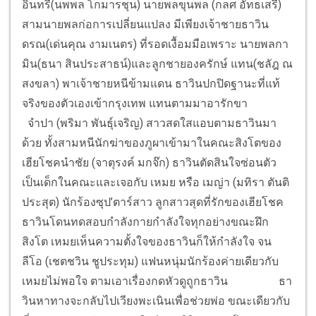
อินทรี(นพพล โกมารชุน) นายพลขุนพล (กลศ อัทธเสรี)
สามนายพลก่อการเปลี่ยนแปลง มีเพียงเจ้าชายธาวิน
ดรณ(เด่นคุณ งามเนตร) ที่รอดเงื้อมมือเพราะ นายพลกา
มิน(ธนา สินประสาธน์)และลูกชายองครักษ์ แทน(ชลัฎ ณ
สงขลา) พาเจ้าชายหนีข้ามแดน ธาวินปกปิดฐานะที่แท้
จริงของตัวเองเข้ากรุงเทพ แทนตามมาอารักขา
จำปา (พริมา พันธุ์เจริญ) สาวสดใสแอบตามธาวินมา
ด้วย ทั้งสามหนีนักฆ่าของภูผาเข้ามาในคณะสิงโตของ
เฮียโชคนำชัย (จาตุรงค์ มกจ๊ก) ธาวินตัดสินใจซ่อนตัว
เป็นเด็กในคณะและเจอกับ เหมย หรือ เมญ่า (มทิรา ตันติ
ประสุต) นักร้องซุป’ตาร์สาว ลูกสาวสุดที่รักของเฮียโชค
ธาวินโดนทดสอบกำลังกายกำลังใจทุกอย่างขณะฝึก
สิงโต เหมยเห็นความตั้งใจของธาวินก็ให้กำลังใจ จน
ลีโอ (เชตชวิน ชูประทุม) แฟนหนุ่มนักร้องค่ายเดียวกับ
เหมยไม่พอใจ ตามเอาเรื่องกดหัวดูถูกธาวิน
ธา
วินหาทางจะกลับไปเวียงพะเนินเพื่อช่วยพ่อ ขณะเดียวกับ