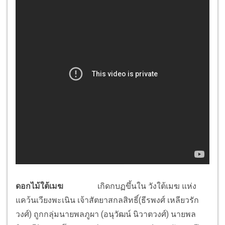
ดอกไม้ใต้เมฆ
เกิดกบฏขึ้นใน วังใต้เมฆ แห่ง
แคว้นเวียงพะเนิน เจ้าสัตยาสกลสิทธิ์(ธีรพงศ์ เหลียวรัก
วงศ์) ถูกกลุ่มนายพลภูผา (อนุวัฒน์ นิวาตวงศ์) นายพล