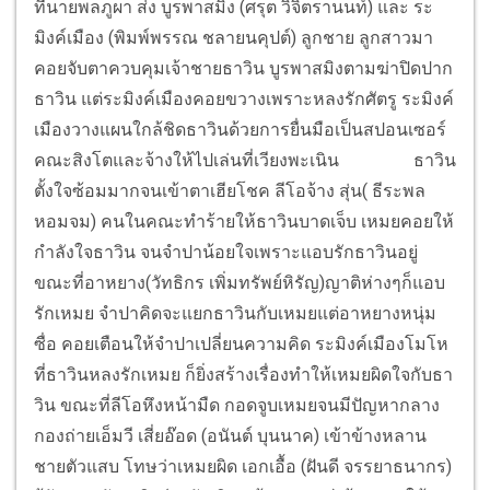
ที่นายพลภูผา ส่ง บูรพาสมิง (ศรุต วิจิตรานนท์) และ ระ
มิงค์เมือง (พิมพ์พรรณ ชลายนคุปต์) ลูกชาย ลูกสาวมา
คอยจับตาควบคุมเจ้าชายธาวิน บูรพาสมิงตามฆ่าปิดปาก
ธาวิน แต่ระมิงค์เมืองคอยขวางเพราะหลงรักศัตรู ระมิงค์
เมืองวางแผนใกล้ชิดธาวินด้วยการยื่นมือเป็นสปอนเซอร์
คณะสิงโตและจ้างให้ไปเล่นที่เวียงพะเนิน
ธาวิน
ตั้งใจซ้อมมากจนเข้าตาเฮียโชค ลีโอจ้าง สุ่น( ธีระพล
หอมจม) คนในคณะทำร้ายให้ธาวินบาดเจ็บ เหมยคอยให้
กำลังใจธาวิน จนจำปาน้อยใจเพราะแอบรักธาวินอยู่
ขณะที่อาหยาง(วัทธิกร เพิ่มทรัพย์หิรัญ)ญาติห่างๆก็แอบ
รักเหมย จำปาคิดจะแยกธาวินกับเหมยแต่อาหยางหนุ่ม
ซื่อ คอยเตือนให้จำปาเปลี่ยนความคิด ระมิงค์เมืองโมโห
ที่ธาวินหลงรักเหมย ก็ยิ่งสร้างเรื่องทำให้เหมยผิดใจกับธา
วิน ขณะที่ลีโอหึงหน้ามืด กอดจูบเหมยจนมีปัญหากลาง
กองถ่ายเอ็มวี เสี่ยอ๊อด (อนันต์ บุนนาค) เข้าข้างหลาน
ชายตัวแสบ โทษว่าเหมยผิด เอกเอื้อ (ฝันดี จรรยาธนากร)