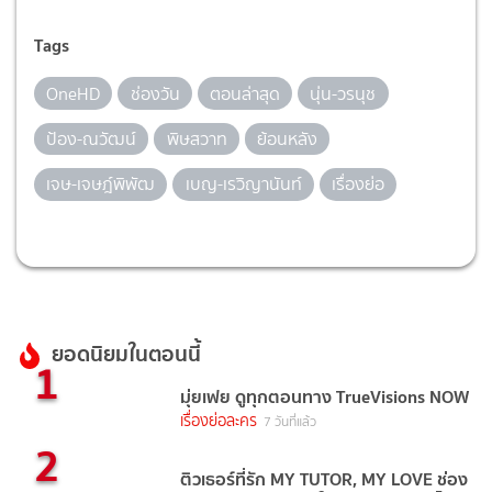
Tags
OneHD
ช่องวัน
ตอนล่าสุด
นุ่น-วรนุช
ป้อง-ณวัฒน์
พิษสวาท
ย้อนหลัง
เจษ-เจษฎ์พิพัฒ
เบญ-เรวิญานันท์
เรื่องย่อ
ยอดนิยมในตอนนี้
1
มุ่ยเฟย ดูทุกตอนทาง TrueVisions NOW
เรื่องย่อละคร
7 วันที่แล้ว
2
ติวเธอร์ที่รัก MY TUTOR, MY LOVE ช่อง