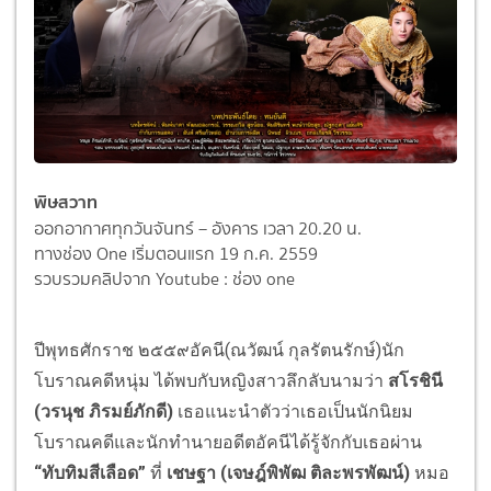
พิษสวาท
ออกอากาศทุกวันจันทร์ – อังคาร เวลา 20.20 น.
ทางช่อง One เริ่มตอนแรก 19 ก.ค. 2559
รวบรวมคลิปจาก Youtube : ช่อง one
ปีพุทธศักราช ๒๕๕๙อัคนี(ณวัฒน์ กุลรัตนรักษ์)นัก
โบราณคดีหนุ่ม ได้พบกับหญิงสาวลึกลับนามว่า
สโรชินี
(วรนุช ภิรมย์ภักดี)
เธอแนะนำตัวว่าเธอเป็นนักนิยม
โบราณคดีและนักทำนายอดีตอัคนีได้รู้จักกับเธอผ่าน
“ทับทิมสีเลือด”
ที่
เชษฐา (เจษฎ์พิพัฒ ติละพรพัฒน์)
หมอ