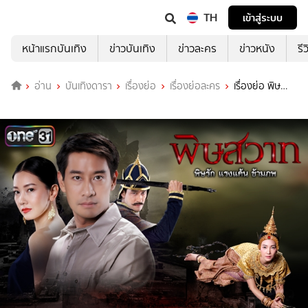
TH
เข้าสู่ระบบ
หน้าแรกบันเทิง
ข่าวบันเทิง
ข่าวละคร
ข่าวหนัง
รี
อ่าน
บันเทิงดารา
เรื่องย่อ
เรื่องย่อละคร
เรื่องย่อ พิษ
สวาท