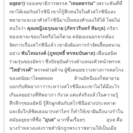
อยุธยา)
รองเลขาธิการพรรค
“เทอดธรรม”
เพราะทันทีที่
เขาได้เจอกับสโรชินี เขาก็รู้สึกสนใจในตัวสโรชินีและ
พยายามจะเอาตัวสโรชินีมาเป็นของตัวเองให้ได้ โดยไม่
สนใจว่า
คุณหญิงอรุณฉาย (ภัทรวรินทร์ ทิมกุล)
ภริยา
ของเขาจะชอบใจหรือไม่ก็ตาม ดนัยเองนอกจากต้อง
จัดการเรื่องสโรชินีแล้ว เขายังต้องการกำจัดเสี้ยนหนาม
อย่าง
พันโทณรงค์ (ภูทฤทธิ์ พรหมบันดาล)
เพื่อนสนิท
ร่วมรุ่นของอัครา ซึ่งปัจจุบันดำรงตำแหน่งหัวหน้าพรรค
“ไทธำรงค์”
พรรคฝ่ายค้าน ผู้ซึ่งคอยขวางทางการคดโกง
ของดนัยมาโดยตลอด
ด้านอัคนีเองก็พยายาม
บอกกับทิพอาภาว่าระหว่างสโรชินีและเขาไม่ได้มีอะไร
เกินเลยอย่างที่ทิพอาภา กังวล แต่แท้จริงแล้วในความรู้
สึกลึกๆของอัคนี รู้สึกผูกพันกับสโรชินีอย่างประหลาด
และยิ่งใกล้ชิดเธอมากเท่าไหร่ ก็ทำให้เขาฝันถึงนางรำใน
สมัยอยุธยาที่ชื่อ
“อุบล”
มากขึ้นเรื่อยๆ
อุบล คือ
นางรำหลวงแห่งราชสำนักถูกพระราชทานให้เป็นเมีย