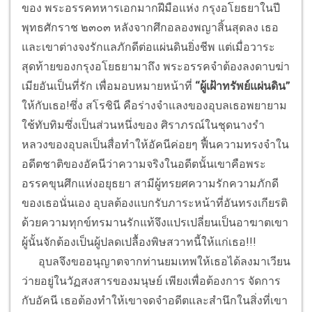
ของ พระอรรคทหารเอกมากฝีมือแห่ง กรุงอโยธยาในปี
พุทธศักราช ๒๓๐๓ หลังจากศึกอลองพญาสิ้นสุดลง เธอ
และเขาต่างจงรักแลภักดีต่อแผ่นดินยิ่งชีพ แต่เมื่อวาระ
สุดท้ายของกรุงอโยธยามาถึง พระอรรคจำต้องลงดาบฆ่า
เมียอันเป็นที่รัก เพื่อมอบหมายหน้าที่
“ผู้เฝ้าทรัพย์แผ่นดิน”
ให้กับเธอ!ซึ่ง สโรชินี คือร่างจำแลงของอุบลเธอพยายาม
ใช้ทับทิมซึ่งเป็นส่วนหนึ่งของ ศิราภรณ์ในชุดนางรำ
หลวงของอุบลเป็นสื่อทำให้อัคนีค่อยๆ ฟื้นความทรงจำใน
อดีตชาติของอัคนีว่าความจริงในอดีตนั้นเขาคือพระ
อรรคขุนศึกแห่งอยุธยา สามีผู้ทรยศความรักความภักดี
ของเธอนั่นเอง อุบลต้องแบกรับภาระหน้าที่อันทรงเกียรติ
ด้วยความทุกข์ทรมานรักแท้จึงแปรเปลี่ยนเป็นอาฆาตเขา
ผู้นั้นจักต้องเป็นผู้ปลดเปลื้องพิษสวาทนี้ให้แก่เธอ!!!
อุบลจึงขออนุญาตจากท่านยมเทพให้เธอได้ลงมาเวียน
ว่ายอยู่ในวัฏสงสารของมนุษย์ เพียงเพื่อต้องการ จัดการ
กับอัคนี เธอต้องทำให้เขาจดจำอดีตและสำนึกในสิ่งที่เขา