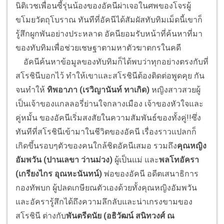
นิติเวชเพื่อนซี้รุ่นน้องของอัคนีผ่าเจอในศพของโจรผู้
ขโมยวัตถุโบราณ ทันทีที่อัคนีได้สัมผัสทับทิมเม็ดนี้เขาก็
รู้สึกผูกพันอย่างประหลาด อัคนียอมรับหน้าที่ค้นหาที่มา
ของทับทิมเพื่อช่วยเชษฐาตามหาตัวฆาตกรในคดี
อัคนีค้นหาข้อมูลของทับทิมก็ได้พบว่าทุกอย่างตรงกับที่
สโรชินีบอกไว้ ทำให้เขาและสโรชินีต้องติดต่อพูดคุย กัน
จนทำให้
ทิพอาภา (เรวิญานันท์ ทาเกิด)
หญิงสาวสวยผู้
เป็นเจ้าของแกลลอรี่ย่านใจกลางเมือง เจ้าของหัวใจและ
คู่หมั้น ของอัคนีเริ่มสงสัยในความสัมพันธ์ของทั้งคู่!!ซึ่ง
ทันทีที่สโรชินีเข้ามาในชีวิตของอัคนี เรื่องราวแปลกก็
เกิดขึ้นรอบๆตัวของคนใกล้ชิดอัคนีเสมอ รวมถึง
คุณหญิง
อัมพวัน (ปานเลขา ว่านม่วง)
ผู้เป็นแม่ และ
พลโทอัครา
(เกรียงไกร อุณหะนันทน์)
พ่อของอัคนี อดีตเสนาธิการ
กองทัพบก ผู้ปลดเกษียณตัวเองด้วยทั้งคุณหญิงอัมพวัน
และอัครารู้สึกได้ถึงความลึกลับและน่าเกรงขามของ
สโรชินี ต่างกับ
พันตรีดนัย (อธิวัฒน์ สนิทวงศ์ ณ