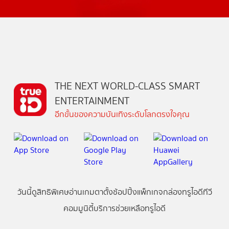
THE NEXT WORLD-CLASS SMART
ENTERTAINMENT
อีกขั้นของความบันเทิงระดับโลกตรงใจคุณ
วันนี้
ดู
สิทธิพิเศษ
อ่าน
เกม
ตาตั้ง
ช้อปปิ้ง
แพ็กเกจ
กล่องทรูไอดีทีวี
คอมมูนิตี้
บริการช่วยเหลือทรูไอดี