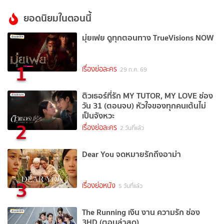
ยอดนิยมในตอนนี้
มุ่ยเฟย ดูทุกตอนทาง TrueVisions NOW
1
เรื่องย่อละคร
29 ก.ค. 69
ติวเธอร์ที่รัก MY TUTOR, MY LOVE ช่อง
วัน 31 (ตอนจบ) หัวใจของทุกคนเต้นไม่
เป็นจังหวะ
2
เรื่องย่อละคร
2 วันที่แล้ว
Dear You จดหมายรักถึงอาม่า
3
เรื่องย่อหนัง
5 วันที่แล้ว
The Running เงิน งาน ความรัก ช่อง
3HD (ตอนล่าสุด)