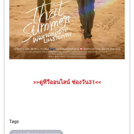
>>ดูทีวีออนไลน์ ช่องวัน31<<
Tags