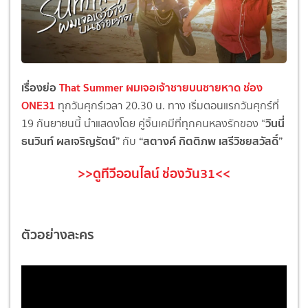
เรื่องย่อ
That Summer ผมเจอเจ้าชายบนชายหาด ช่อง
ONE31
ทุกวันศุกร์เวลา 20.30 น. ทาง เริ่มตอนแรกวันศุกร์ที่
วินนี่
19 กันยายนนี้ นำแสดงโดย คู่จิ้นเคมีที่ทุ
กคนหลงรักของ “
ธนวินท์ ผลเจริญรัตน์”
“สตางค์ กิตติภพ เสรีวิชยสวัสดิ์”
กับ
>>ดูทีวีออนไลน์ ช่องวัน31<<
ตัวอย่างละคร