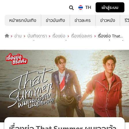
TH
เข้าสู่ระบบ
หน้าแรกบันเทิง
ข่าวบันเทิง
ข่าวละคร
ข่าวหนัง
รี
อ่าน
บันเทิงดารา
เรื่องย่อ
เรื่องย่อละคร
เรื่องย่อ That
Summer ผมเจอเจ้าชายบนชายหาด ช่อง ONE31 (ตอนจบ) วินนี่-สตางค์
ควงคู่ขึ้นเกาะ
เรื่องย่อ That Summer ผมเจอเจ้า