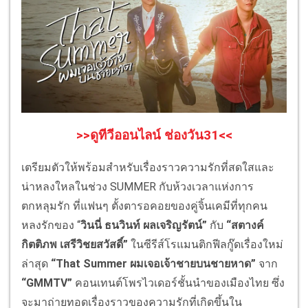
>>ดูทีวีออนไลน์ ช่องวัน31<<
เตรียมตัวให้พร้อมสำหรับเรื่องราวความรักที่สดใสและ
น่าหลงใหลในช่วง SUMMER กับห้วงเวลาแห่งการ
ตกหลุมรัก ที่แฟนๆ ตั้งตารอคอยของคู่จิ้นเคมีที่ทุกคน
หลงรักของ “
วินนี่ ธนวินท์ ผลเจริญรัตน์”
กับ
“สตางค์
กิตติภพ เสรีวิชยสวัสดิ์”
ในซีรีส์โรแมนติกฟีลกู๊ดเรื่องใหม่
ล่าสุด
“
That Summer ผมเจอเจ้าชายบนชายหาด”
จาก
“
GMMTV”
คอนเทนต์โพรไวเดอร์ชั้นนำของเมืองไทย ซึ่ง
จะมาถ่ายทอดเรื่องราวของความรักที่เกิดขึ้นใน