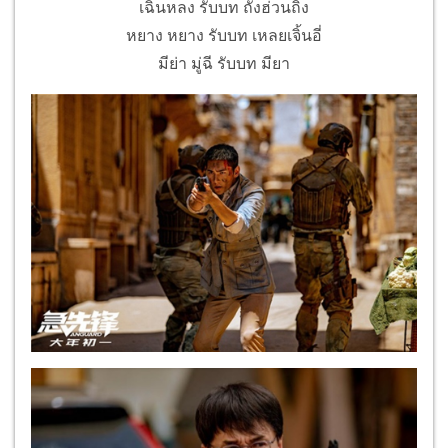
เฉินหลง รับบท ถังฮ่วนถิง
หยาง หยาง รับบท เหลยเจิ้นอี่
มีย่า มู่ฉี รับบท มียา