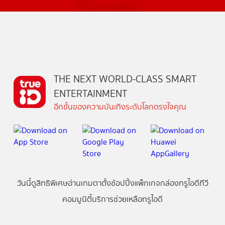
THE NEXT WORLD-CLASS SMART
ENTERTAINMENT
อีกขั้นของความบันเทิงระดับโลกตรงใจคุณ
วันนี้
ดู
สิทธิพิเศษ
อ่าน
เกม
ตาตั้ง
ช้อปปิ้ง
แพ็กเกจ
กล่องทรูไอดีทีวี
คอมมูนิตี้
บริการช่วยเหลือทรูไอดี