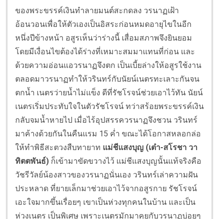
ของพระขรรค์เงินทำลายมนต์สะกดลง วรนาฏเฝ้า
อ้อนวอนเพื่อให้ตัวเองเป็นอิสระก่อนหมดอายุไขในอีก
หนึ่งปีข้างหน้า อสูรเห็นว่าร่างนี้ เสื่อมสภาพจึงยินยอม
โดยมีเงื่อนไขต้องได้ร่างที่เหมาะสมมาแทนที่ก่อน และ
ด้วยความอ่อนแอวรนาฏจึงตก เป็นเบี้ยล่างให้อสูรใช้งาน
ตลอดมาวรนาฏทำให้วรินทร์กับนัยน์เนตรทะเลาะกันจน
ตกน้ำ เนตรว่ายน้ำไม่แข็ง ดีที่รัชโรจน์ช่วยเอาไว้ทัน นัยน์
เนตรเริ่มประทับใจในตัวรัชโรจน์ ทว่าสร้อยพระขรรค์เงิน
กลับจมน้ำหายไป เมื่อไร้อุปสรรควรนาฏจึงชวน วรินทร์
มาค้างด้วยกันในคืนแรม 15 ค่ำ ขณะได้โอกาสหลอกล่อ
ให้ทำพิธีสะตวงสืบทายาท
แม่ชีแสงบุญ (เต๋า-สโรชา วา
ทิตตพันธ์)
ก็เข้ามาขัดขวางไว้ แม่ชีแสงบุญนั้นแท้จริงคือ
วัชรีวัลย์น้องสาวของวรนาฏนั่นเอง วรินทร์เล่าความฝัน
ประหลาด ที่ยายเล็กมาช่วยเอาไว้จากอสูรกาย รัชโรจน์
เอะใจมากขึ้นเรื่อยๆ เขาเป็นห่วงทุกคนในบ้าน และเป็น
ห่วงเนตร เป็นพิเศษ เพราะเนตรมักมาคุยกับวรนาฏบ่อยๆ