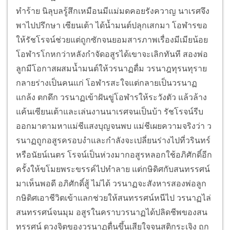
ทำร้าย นิลุบลรู้สึกเหมือนมีแม่มดคอยรังควาญ นาเรศจึง
พาไปปรึกษา เซียนเต้า ได้น้ำมนต์ปลุกเสกมา โอฬารขอ
ให้รัชโรจน์ช่วยแต่ถูกซักจนยอมสารภาพเรื่องมีเมียน้อย
โอฬารโกหกว่าหลังกำจัดอสูรได้เขาจะเลิกทันที สองพ่อ
ลูกมีโอกาสผสมน้ำมนต์ให้วรนาฏดื่ม วรนาฎทุรนทุราย
กลายร่างเป็นคนแก่ โอฬารสะใจแต่กลายเป็นวรนาฏ
แกล้ง ตกดึก วรนาฏเข้าฝันขู่โอฬารให้ระวังตัว แล้วล้าง
แค้นเซียนเต้าและเล่นงานนาเรศจนเป็นบ้า รัชโรจน์รีบ
ออกมาตามหาแม่ชีแสงบุญจนพบ แม่ชีเผยความจริงว่า ว
รนาฏถูกอสูรครอบงำและกำลังจะเปลี่ยนร่างไปที่วรินทร์
หรือนัยน์เนตร โรจน์เป็นห่วงมากอสูรหลอกใช้อภิศักดิ์อีก
ครั้งให้ขโมยพระขรรค์ไปทำลาย แต่กษิดิศกับสนทรรศน์
มาเห็นพอดี อภิศักดิ์สู้ ไม่ได้ วรนาฏจะสังหารสองพ่อลูก
กษิดิศเอาชีวิตเข้าแลกช่วยให้สนทรรศน์หนีไป วรนาฏไล่
สนทรรศน์จนมุม อสูรในคราบวรนาฏได้ปลิดชีพของสน
ทรรศน์ ดวงจิตของวรนาฏตื่นขึ้นเสียใจจนสติกระเจิง ถูก