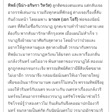
ทิพย์ (นีน่า-อริษรา วิทวัส)
ลูกติดของตนแทน แต่กลับเจอ
อาถรรพ์เล่นงาน รวมถึงทุกคนที่พักอยู่ ต่างเจอเรื่องลี้ลับ
กันถ้วนหน้า โดยเฉพาะ
มาณพ (เอก โอรี)
พ่อของนัยน์
เนตร ที่คิดไม่ซื่อกับวรนาฏ ถูกตะขาบทำร้ายปางตาย เลย
ต้องรีบ พากลับมารักษาที่กรุงเทพ เมื่อแผนไม่สำเร็จ ว
รนาฎจึงย้ายมาอาศัยกับสุดาดวง โดยอ้างว่าป่วยและ
อยากให้ลูกหลานดูแล สุดาดวงยินดี วรรณากับพรรณ
ทิพย์แวะมาหาวรนาฏหวังจะได้มรดก และหาเรื่องกลั่น
แกล้งวรินทร์ แต่ไม่อาจ พ้นสายตาของวรนาฏได้ สองแม่
ลูกถูกหลอกจนกระเจิง พรรณทิพย์คิดว่ามีผีสิงเข็ดขยาด
ไม่เอาอีก วรรณาจึง กล่อมนัยน์เนตรให้เอาใจยายใหญ่
เพื่อขอเงินมารักษามานพ เนตรก็ไม่สนใจ พรรณทิพย์จึงยุ
แยงให้วรินทร์กับเนตร ทะเลาะกัน เนตรหาเรื่องแกล้งวริ
นทร์จนโดนอาถรรพ์ของวรนาฏ แต่รัชโรชน์มาช่วยไว้
รัชโรจน์รู้ว่าสองสาวไม่ กินเส้นกันจึงคอยมาปกป้องวริ
นทร์ จนกลายเป็นคู่กัด กับนัยน์เนตรไป วรนาฏมักชวนวริ