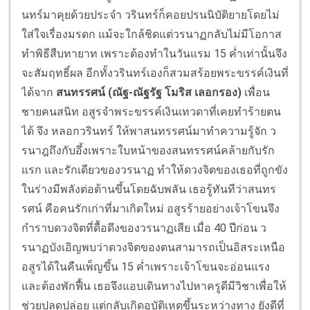
นทร์มาคุยด้วยประจำ วรินทร์ก็คอยปรนนิบัติยายโดยไม่
ใส่ใจเรื่องมรดก แม้จะใกล้ชิดแต่วรนาฏกลับไม่มีโอกาส
ทำพิธีสืบทายาท เพราะต้องทำในวันแรม 15 ค่ำเท่านั้นจึง
จะสัมฤทธิ์ผล อีกทั้งวรินทร์เองก็สวมสร้อยพระขรรค์เงินที่
ได้จาก
สนทรรศน์ (ณัฐ-ณัฐรัฐ โมริส เลอกรอง)
เพื่อน
ชายคนสนิท อสูรจำพระขรรค์เงินเทวดาที่เคยทำร้ายตน
ได้ จึง หลอกวรินทร์ ให้พาสนทรรศน์มาทำความรู้จัก ว
รนาฎถึงกับอึ้งเพราะใบหน้าของสนทรรศน์คล้ายกับรัก
แรก และรักเดียวของวรนาฏ ทำให้ดวงจิตของเธอที่ถูกขัง
ในร่างมีพลังต่อต้านขึ้นโดยฉับพลัน เธอรู้ทันทีว่าสนทร
รศน์ คือคนรักเก่าที่มาเกิดใหม่ อสูรร้ายอย่างเจ้าโขนจึง
กำราบดวงจิตที่ดื้อดึงของวรนาฏเสีย เมื่อ 40 ปีก่อน ว
รนาฏบังเอิญพบว่าดวงจิตของตนสามารถเป็นอิสระเหนือ
อสูรได้ในคืนเพ็ญขึ้น 15 ค่ำเพราะเจ้าโขนจะอ่อนแรง
และต้องพักฟื้น เธอจึงแอบเดินทางไปหาครูดีมีวิชาเพื่อให้
ช่วยปลดปล่อย แต่กลับเกิดอุบัติเหตุขึ้นระหว่างทาง ยังดีที่