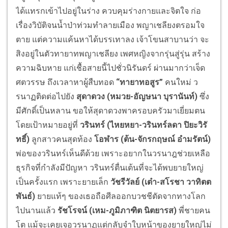
ได้แทรกเข้าไปอยู่ในร่าง ควบคุมร่างกายและจิตใจ ก่อ
เรื่องวิบัติจนน้ำป่าท่วมทำลายเมือง พญาเชลียงตรอมใจ
ตาย แต่ความแค้นหาได้บรรเทาลง เจ้าโขนสาบานว่า จะ
สิงอยู่ในตัวทายาทพญาเชลียง เพศหญิงจากรุ่นสู่รุ่น สร้าง
ความฉิบหาย แก่เชื้อสายนี้ไปชั่วนิรันดร์ ผ่านมากว่าเจ็ด
ศตวรรษ ถึงเวลาหาผู้สืบทอด
“ทายาทอสูร”
คนใหม่ ว
รนาฏติดต่อไปยัง
สุดาดวง (หมวย-อัญษนา บุรานันท์)
ซึ่ง
มีศักดิ์เป็นหลาน ขอให้สุดาดวงพาครอบครัวมาเยี่ยมตน
โดยเป้าหมายอยู่ที่
วรินทร์ (ไหยหยา-วรินทร์ลดา ปิยะวิรั
ทธิ์)
ลูกสาวคนสุดท้อง
โอฬาร (ต้น-จักรกฤษณ์ อำมรัตน์)
พ่อของวรินทร์เห็นดีด้วย เพราะอยากในวรนาฎช่วยเหลือ
ธุรกิจที่กำลังมีปัญหา วรินทร์ตื่นเต้นที่จะได้พบยายใหญ่
เป็นครั้งแรก เพราะยายเล็ก
วัชรีวัลย์ (เต๋า-สโรชา วาทิตต
พันธ์)
ยายแท้ๆ ของเธอถือศีลออกบวชชีตัดจากทางโลก
ไปนานแล้ว
รัชโรจน์ (เหม-ภูมิภาฑิต นิตยารส)
พี่ชายคน
โต แม้จะเคยเจอวรนาฏแต่กลับจำใบหน้าของยายใหญ่ไม่