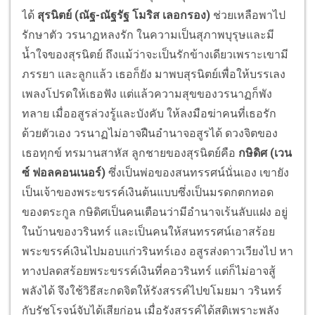
ได้
สุรนิตย์ (ณัฐ-ณัฐรัฐ โมริส เลอกรอง)
ช่วยเหลือพาไป
รักษาตัว วรนาฏหลงรัก ในความเป็นสุภาพบุรุษและมี
น้ำใจของสุรนิตย์ ถึงแม้ว่าจะเป็นรักข้างเดียวเพราะเขามี
ภรรยา และลูกแล้ว เธอก็ยัง มาพบสุรนิตย์เพื่อให้บรรเลง
เพลงโปรดให้เธอฟัง แต่แล้วความสุขของวรนาฏก็พัง
ทลาย เมื่ออสูรล่วงรู้และบังคับ ให้ลงมือฆ่าคนที่เธอรัก
ด้วยตัวเอง วรนาฏไม่อาจฝืนอำนาจอสูรได้ ดวงจิตของ
เธอทุกข์ ทรมานสาหัส ลูกชายของสุรนิตย์คือ
กษิดิศ (เวน
ซ์ ฟอลคอนเนอร์)
ซึ่งเป็นพ่อของสนทรรศน์นั่นเอง เขายัง
เป็นเจ้าของพระขรรค์เงินต้นแบบซึ่งเป็นมรดกตกทอด
ของตระกูล กษิดิศเป็นคนเตือนว่ามีอำนาจเร้นลับแฝง อยู่
ในบ้านของวรินทร์ และเป็นคนให้สนทรรศน์เอาสร้อย
พระขรรค์เงินไปมอบแก่วรินทร์เอง อสูรส่งดาวเวียงไป หา
ทางปลดสร้อยพระขรรค์เงินที่คอวรินทร์ แต่ก็ไม่อาจสู้
พลังได้ จึงใช้วิธีสะกดจิตให้รังสรรค์ไปขโมยมา วรินทร์
กับรัชโรจน์จับได้เสียก่อน เมื่อรังสรรค์ได้สติเพราะพลัง