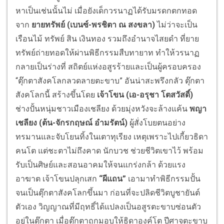
หาเป็นเช่นนั้นไม่ เมื่อยังเด็กวรนาฏได้รับมรดกตกทอด
จาก
ยายทรัพย์ (เบนซ์-พรชิตา ณ สงขลา)
ไม่ว่าจะเป็น
เรือนไม้ ทรัพย์ สิน เงินทอง รวมถึงอำนาจไสยดำ ที่ยาย
ทรัพย์ถ่ายทอดให้ผ่านพิธีกรรมสืบทายาท ทำให้วรนาฏ
กลายเป็นร่างที่ สถิตย์แห่งอสูรร้ายและเป็นผู้ครอบครอง
“ตุ๊กตาสังคโลกลวดลายตะขาบ” อันน่าสะพรึงกลัว ตุ๊กตา
สังคโลกนี้ สร้างขึ้นโดย
เจ้าโขน (เอ-อรุชา โตสวัสดิ์)
ช่างปั้นหนุ่มชาวเมืองเชลียง ด้วยมุ่งหวังจะล้างแค้น
พญา
เชลียง (ต้น-จักรกฤษณ์ อำมรัตน์)
ผู้สั่งโบยตนอย่าง
ทรมานและจับโยนทิ้งในเตาทุเรียง เหตุเพราะไปเกี้ยวธิดา
คนโต แต่ชะตาไม่ถึงคาด นักบวช ช่วยชีวิตเขาไว้ พร้อม
รับเป็นศิษย์และสอนอาคมให้จนแกร่งกล้า ด้วยแรง
อาฆาต เจ้าโขนปลุกเสก
“ผีแถน”
เอามาทำพิธีกรรมปั้น
จนเป็นตุ๊กตาสังคโลกขึ้นมา ก่อนที่จะปลิดชีวิตบูชายันต์
ตัวเอง วิญญาณที่มีฤทธิ์ได้แปลงเป็นอสูรตะขาบซ่อนตัว
อยู่ในตุ๊กตา เมื่อตุ๊กตาถูกมอบให้ธิดาองค์โต ปีศาจตะขาบ