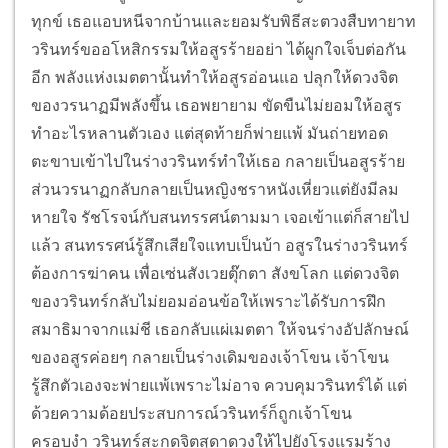
ทุกข์ เธอแอบหนีจากบ้านและยอมรับพิธีสะตวงสืบทายาท
วรินทร์ขออโหสิกรรมให้อสูรร้ายอย่า ได้ผูกใจเจ็บต่อกัน
อีก พลังแห่งเมตตานั้นทำให้อสูรอ่อนแอ ปลุกให้ดวงจิต
ของวรนาฏมีพลังขึ้น เธอพยายาม ขัดขืนไม่ยอมให้อสูร
ทำอะไรหลานตัวเอง แต่สุดท้ายก็พ่ายแพ้ มันถ่ายทอด
ตะขาบเข้าไปในร่างวรินทร์ทำให้เธอ กลายเป็นอสูรร้าย
ส่วนวรนาฏกลับกลายเป็นหญิงชราหนังเหี่ยวแต่ยังมีลม
หายใจ รัชโรจน์กับสนทรรศน์ตามมา เจอเข้าแต่ก็สายไป
แล้ว สนทรรศน์รู้สึกเสียใจแทบเป็นบ้า อสูรในร่างวรินทร์
ต้องการฆ่าคน เพื่อเซ่นสังเวยตุ๊กตา สังขโลก แต่ดวงจิต
ของวรินทร์กลับไม่ยอมอ่อนข้อให้เพราะได้รับการฝึก
สมาธิมาจากแม่ชี เธอกลับแผ่เมตตา ให้จนร่างอัปลักษณ์
ของอสูรค่อยๆ กลายเป็นร่างเดิมของเจ้าโขน เจ้าโขน
รู้สึกตัวเองจะพ่ายแพ้เพราะไม่อาจ ควบคุมวรินทร์ได้ แต่
ด้วยความด้อยประสบการณ์วรินทร์ก็ถูกเจ้าโขน
ครอบงำ วรินทร์สะกดจิตสุดาดวงให้ไปยังโรงแรมร้าง