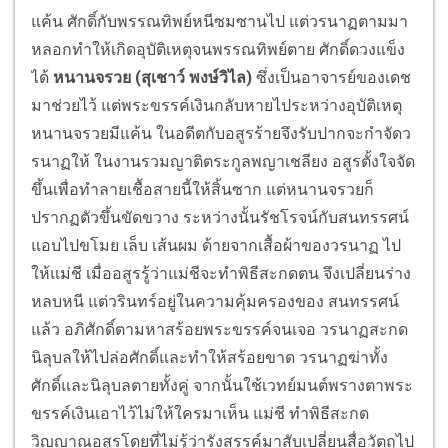
แค้น ศักดิ์กับพรรณทิพย์หนีซมซานไป แต่วรนาฏตามมา
หลอกทำให้เกิดอุบัติเหตุจนพรรณทิพย์ตาย ศักดิ์ดวงแข็ง
ได้
หนานจรวย (สุเชาว์ พงษ์วิไล)
ซึ่งเป็นอาจารย์ของเดช
มาช่วยไว้ แต่พระขรรค์เงินกลับหายไประหว่างอุบัติเหตุ
หนานจรวยมีแค้น ในอดีตกับอสูรร้ายจึงรับปากจะกำจัดว
รนาฏให้ ในงานรวมญาติตระกูลพญาเชลียง อสูรตั้งใจจัด
ขึ้นเพื่อทำลายเชื้อสายนี้ให้สิ้นซาก แต่หนานจรวยก็
ปรากฏตัวขึ้นขัดขวาง ระหว่างนั้นรัชโรจน์กับสนทรรศน์
แอบไปขโมย เล็บ เส้นผม ด้ายจากเสื้อผ้าของวรนาฏ ไป
ให้แม่ชี เมื่ออสูรรู้ว่าแม่ชีจะทำพิธีสะกดตน จึงเปลี่ยนร่าง
หลบหนี แต่วรินทร์อยู่ในความคุ้มครองของ สนทรรศน์
แล้ว อภิศักดิ์ตามหาสร้อยพระขรรค์จนเจอ วรนาฏสะกด
นิลุบลให้ไปล่อศักดิ์และทำให้สร้อยขาด วรนาฏฆ่าทั้ง
ศักดิ์และนิลุบลตายทั้งคู่ จากนั้นใช้เวทย์มนต์พรางตาพระ
ขรรค์เงินเอาไว้ไม่ให้ใครมาเห็น แม่ชี ทำพิธีสะกด
วิญญาณอสูรโดยที่ไม่รู้ว่ารังสรรค์มาสับเปลี่ยนสื่อวัตถุไป