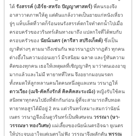
ได้
รังสรรค์ (เอิร์ธ-สหรัถ ปัญญาศาสตร์)
พี่คนรองจึง
อาสาวาดภาพให้ดู แต่ดันแกล้งวาดเป็นยายแก่หนังเหี่ยว
จู่ๆ แท็บเล็ตที่วาดก็ร้อนจนรังสรรค์ตกใจทำตกน้ำไปเมื่อ
ครอบครัวของวรินทร์เดินทางมาถึง แปลกใจที่ได้พบกับ
ครอบครัวของ
นัยน์เนตร (คารีสา สปริงเก็ตต์)
ซึ่งเป็น
ญาติห่างๆ ตามมาถึงเช่นกัน พอวรนาฏปรากฎตัว ทุกคน
ต่างอึ้งในความอ่อนเยาว์ มีรสนิยม ฉลาด และรู้ทันความ
คิดของทุกคน เธอให้เหตุผลที่เชิญญาติๆ มาว่าตนเองอายุ
มากแล้วและไม่มี ทายาทที่ไหน จึงอยากมอบมรดก
ทั้งหมดให้ลูกหลานคนใดคนหนึ่งดูแลแทน วรนาฏให้
ดาวเวียง (เมจิ-คัคกิ่งรักส์ คิคคิคสะระณัง)
หญิงรับใช้คน
สนิทพาทุกคนไปยังที่พักกันก่อน ผู้ที่จะสามารถสืบทอด
ทายาทอสูรได้มีอยู่ 2 คน แต่วรินทร์เหมาะสมกว่านัยน์
เนตร วรนาฏจึงเอ็นดูวรินทร์เป็นพิเศษจน
วรรณา (ษา-
วรรณษา ทองวิเศษ)
แม่เลี้ยงของนัยน์เนตรอิจฉา ยุเนตร
ให้ประจบเอาใจแต่เนตรไม่ฟัง วรรณาจึงผลักดัน
พรรณ