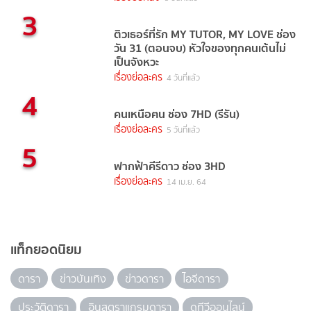
3
ติวเธอร์ที่รัก MY TUTOR, MY LOVE ช่อง
วัน 31 (ตอนจบ) หัวใจของทุกคนเต้นไม่
เป็นจังหวะ
เรื่องย่อละคร
4 วันที่แล้ว
4
คนเหนือฅน ช่อง 7HD (รีรัน)
เรื่องย่อละคร
5 วันที่แล้ว
5
ฟากฟ้าคีรีดาว ช่อง 3HD
เรื่องย่อละคร
14 เม.ย. 64
แท็กยอดนิยม
ดารา
ข่าวบันเทิง
ข่าวดารา
ไอจีดารา
ประวัติดารา
อินสตราแกรมดารา
ดูทีวีออนไลน์