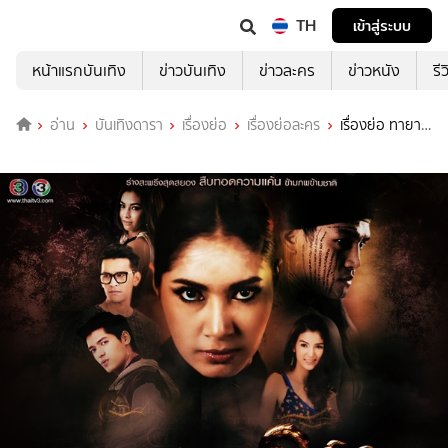
TH
เข้าสู่ระบบ
หน้าแรกบันเทิง
ข่าวบันเทิง
ข่าวละคร
ข่าวหนัง
รี
อ่าน
บันเทิงดารา
เรื่องย่อ
เรื่องย่อละคร
เรื่องย่อ ทายาท
อสูร