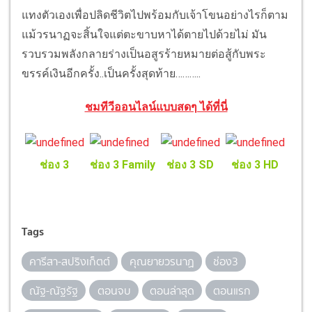
แทงตัวเองเพื่อปลิดชีวิตไปพร้อมกับเจ้าโขนอย่างไรก็ตาม
แม้วรนาฏจะสิ้นใจแต่ตะขาบหาได้ตายไปด้วยไม่ มัน
รวบรวมพลังกลายร่างเป็นอสูรร้ายหมายต่อสู้กับพระ
ขรรค์เงินอีกครั้ง..เป็นครั้งสุดท้าย………..
ชมทีวีออนไลน์แบบสดๆ ได้ที่นี่
ช่อง 3
ช่อง 3 Family
ช่อง 3 SD
ช่อง 3 HD
Tags
คารีสา-สปริงเก็ตต์
คุณยายวรนาฏ
ช่อง3
ณัฐ-ณัฐรัฐ
ตอนจบ
ตอนล่าสุด
ตอนแรก