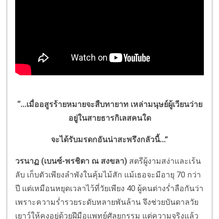
“...เมื่ออสูรร้ายหมายจะสืบทายาท เหล่ามนุษย์ผู้เวียนว่าย
อยู่ในสายธารกิเลสคนใด
จะได้รับมรดกอันน่าสะพรึงกลัวนี้...”
วรนาฏ (เบนซ์-พรชิตา ณ สงขลา)
สตรีผู้งามสง่าและเร้น
ลับ เก็บตัวเพียงลำพังในคุ้มไม้สัก แม้เธอจะมีอายุ 70 กว่า
ปี แต่เหมือนหยุดเวลาไว้ที่วัยเพียง 40 ผู้คนต่างร่ำลือกันว่า
เพราะความร่ำรวยระดับหลายพันล้าน จึงช่วยบันดาลวัย
เยาว์ให้คงอยู่ด้วยฝีมือแพทย์ศัลยกรรม แต่ความจริงแล้ว