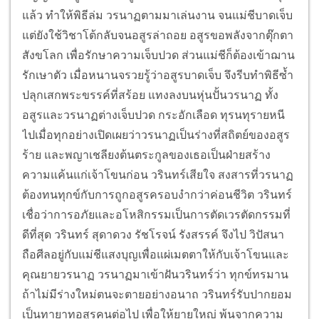
แล้ว ทำให้พิธีล่ม วรนาฏตามมาเล่นงาน จนแม่ชีบาดเจ็บ
แต่ยังใช้วิชาโต้กลับจนอสูรล่าถอย อสูรขอพลังจากตุ๊กตา
สังขโลก เพื่อรักษาความเจ็บปวด ส่วนแม่ชีก็ต้องเข้าฌาน
รักเษาตัว เมื่อหนานจรวยรู้ว่าอสูรบาดเจ็บ จึงรีบทำพิธีซ้ำ
ปลุกเสกพระขรรค์ที่สร้อย แทงลงบนหุ่นปั้นวรนาฏ ทั้ง
อสูรและวรนาฏต่างเจ็บปวด กระอักเลือด ทุรนทุรายหนี
ไปเมื่อทุกอย่างเปิดเผยว่าวรนาฏเป็นร่างที่สถิตย์ของอสูร
ร้าย และพญาเชลียงต้นตระกูลของเธอเป็นฝ่ายสร้าง
ความแค้นแก่เจ้าโขนก่อน วรินทร์เสียใจ สงสารที่วรนาฏ
ต้องทนทุกข์กับการถูกอสูรครอบงำกว่าค่อนชีวิต วรินทร์
เชื่อว่าการอภัยและอโหสิกรรมเป็นการตัดเวรตัดกรรมที่
ดีที่สุด วรินทร์ สุดาดวง รัชโรจน์ รังสรรค์ จึงไป วิปัสนา
ถือศีลอยู่กับแม่ชีแสงบุญเพื่อแผ่เมตตาให้กับเจ้าโขนและ
คุณยายวรนาฏ วรนาฏมาเข้าฝันวรินทร์ว่า ทุกข์ทรมาน
ถ้าไม่มีร่างใหม่ตนจะตายอย่างอนาถ วรินทร์รับปากยอม
เป็นทายาทอสูรคนต่อไป เพื่อให้ยายใหญ่ พ้นจากความ