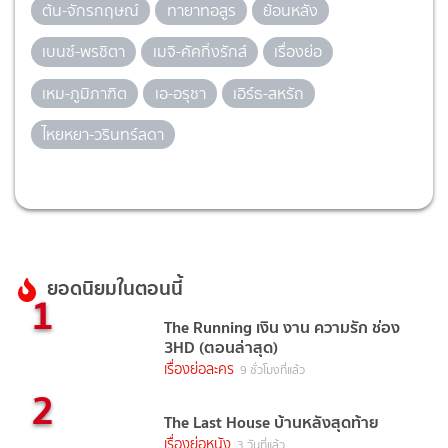
ต้น-จักรกฤษณ์
ทายาทอสูร
ย้อนหลัง
เบนซ์-พรชิตา
เมจิ-คัคกิ่งรักส์
เรื่องย่อ
เหม-ภูมิภาฑิต
เอ-อรุชา
เอิร์ธ-สหรัถ
ไหยหยา-วรินทร์ลดา
ยอดนิยมในตอนนี้
1
The Running เงิน งาน ความรัก ช่อง
3HD (ตอนล่าสุด)
เรื่องย่อละคร
9 ชั่วโมงที่แล้ว
2
The Last House บ้านหลังสุดท้าย
เรื่องย่อหนัง
3 วันที่แล้ว