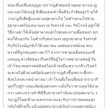
ขณะที่แม่ชีแสงบุญมาปรากฎตัวต่อหน้าคุณยายวรนาฏ
และบอกให้เธอสู้ มีเพียงเธอเท่านั้นที่จะกำจัดอสูรร้ายได้
วรนาฏจึงฮึดสู้แอบตามสุดาดวงไป โอฬารตามไปช่วย
สุดาดวงพร้อมหนานจรวย รังสรรค์ และ รัชโรจน์ อสูรใช้
วิธีลวงตาให้เห็นสุดาดวงแยกไปคนละทางเพื่อหลอก ทุก
คนให้แยกกัน โอฬารกับหนานจรวยถูกฆ่าตาย รังสรรค์
กับรัชโรจน์ถูกขังไว้ด้วยอาคม แต่สนทรรศน์เจอ พระ
ขรรค์ที่ถูกซ่อนพรางตาไว้ จากการช่วยเหลือของแม่ชี
แสงบุญ ดวงจิตของวรินทร์ที่อยู่ในร่างพยายามต่อสู้ กับ
เจ้าโขน สนทรรศน์ลังเลไม่กล้าลงมือเพราะกลัววรินทร์
จะตายไปด้วย แต่นัยน์เนตรปรากฎตัวขึ้นเพราะตุ๊กตา
สังขโลกสะกดนำทางมา เจ้าโขนตั้งใจเปลี่ยนจากร่างวริ
นทร์ไปสู่ร่างของนัยน์เนตรเพราะมั่นใจว่าควบคุมได้ง่าย
กว่า แต่ระหว่างทำพิธีสืบทายาทกำลังจะปล่อยตะขาบ ว
รนาฏก็โผล่เข้ามาแทรกกลางและรับการถ่ายทอดอสูร
กลับไปอีกครั้ง แล้วแย่งพระขรรค์เงินจากสนทรรศน์มา