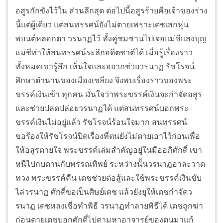
อสูรกักขังไว้ใน ส่วนลึกสุด ต่อไปนี้อสูรร้ายคือเจ้าของร่าง
นี้แต่ผู้เดียว แต่สนทรรศน์ยังไม่ตายเพราะเดชเสกหุ่น
พยนต์หลอกตา วรนาฏไว้ ทั้งคู่ซมซานไปเจอแม่ชีแสงบุญ
แม่ชีทำให้สนทรรศน์ระลึกอดีตชาติได้ เมื่อรู้เรื่องราว
ทั้งหมดเขารู้สึก เห็นใจและอยากช่วยวรนาฏ รัชโรจน์
ศึกษาตำนานของเมืองเชลียง จึงพบเรื่องราวของพระ
ขรรค์เงินเข้า ทุกคน มั่นใจว่าพระขรรค์เงินจะกำจัดอสูร
และช่วยปลดปล่อยวรนาฏได้ แต่สนทรรศน์บอกพระ
ขรรค์เงินไม่อยู่แล้ว รัชโรจน์ร้อนใจมาก สนทรรศน์
ขอร้องให้รัชโรจน์ปิดเรื่องที่ตนยังไม่ตายเอาไว้ก่อนเพื่อ
ให้อสูรตายใจ พระขรรค์เล่มสำคัญอยู่ในมืออภิศักดิ์ เขา
หนีไปกบดานกับพรรณทิพย์ ระหว่างนั้นวรนาฏอาละวาด
ทวง พระขรรค์คืน เดชช่วยต่อสู้และใช้พระขรรค์เงินขับ
ไล่วรนาฏ ศักดิ์ขอเป็นศิษย์เดช แล้วยังยุให้เดชกำจัดว
รนาฏ เดชหลงเชื่อทำพิธี วรนาฏทำลายพิธีได้ เดชถูกฆ่า
ก่อนตายเดชบอกศักดิ์ไปตามหาอาจารย์ของตนมาแก้