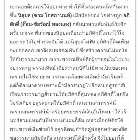
เขาคอยดึงเนตรให้ออกห่าง ทำให้ทั้งสองคนสนิทกันมาก
ขึ้น
นิลุบล (ชาม โอสถานนท์)
เมียน้อยของ โอฬารถูก
อภิ
ศักดิ์ (ต๊อบ-ชัยวัฒน์ ทองแสง)
กลับมาสานสัมพันธ์กับอีก
ครั้ง นาเรศ พี่สาวของนิลุบลเตือนว่าอภิศักดิ์ไม่น่าไว้ใจ
และ ระวังโอฬารจะจับได้ แต่นิลุบลไม่ฟัง อภิศักดิ์คิดเพียง
จะปอกลอก เขาจึงคบพรรณทิพย์ ซึ่งสร้างความไม่พอใจ
ให้กับวรรณามาก เพราะพรรณทิพย์ติดผู้ชายจนไม่ไปประ
จบวรนาฏ พรรณทิพย์ เถียงว่าสมบัติไม่มีทางเป็นของตน
เพราะไม่ใช่ทายาท วรรณาคล้อยตามคิดกำจัดวรินทร์
แต่ก็ต้องมาตาย เพราะน้ำมือวรนาฏไปอีกคน อสูรอาศัย
เรือนร่างวรนาฏยั่วยวนให้อภิศักดิ์ลุ่มหลง อภิศักดิ์โลภจึง
ไม่รังเกียจ อสูรสะกดให้อภิศักดิ์ เล่นงานสนทรรศน์
เพราะสนทรรศน์นำสร้อยพระขรรค์เงินอันใหม่มาให้วริ
นทร์สวมแทนอันที่หาย แต่แผนก็ล้ม เหลวเมื่อกษิดิศใช้
พระขรรค์เงินช่วยไว้ อสูรคิดจะกำจัดคู่พ่อลูกทว่าดวงจิต
ของวรนาฏสัมผัสถึง สนทรรศน์ได้อีกครั้ง จึงไม่ยอมให้