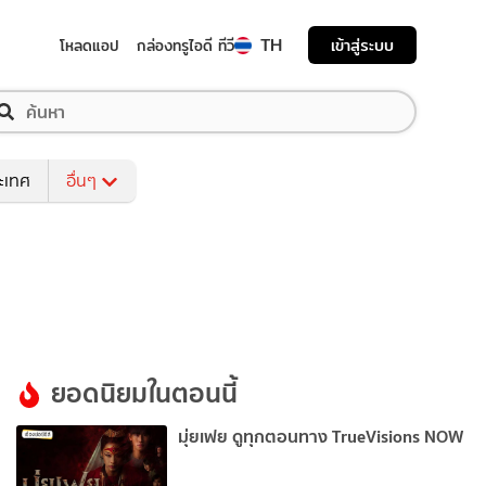
TH
เข้าสู่ระบบ
โหลดแอป
กล่องทรูไอดี ทีวี
ระเทศ
อื่นๆ
ยอดนิยมในตอนนี้
มุ่ยเฟย ดูทุกตอนทาง TrueVisions NOW