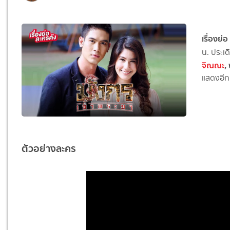
เรื่องย่
น. ประเ
จิณณะ
,
แสดงอีกค
ตัวอย่างละคร