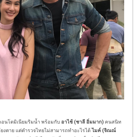
ารคอนโดมิเนียมริมน้ำ พร้อมกับ
อาไช้ (ชาลี อิ่มมาก)
คนสนิท
เหลียงตาย แต่ตำรวจไทยไม่สามารถทำอะไรได้
ไมค์ (จิณณ์