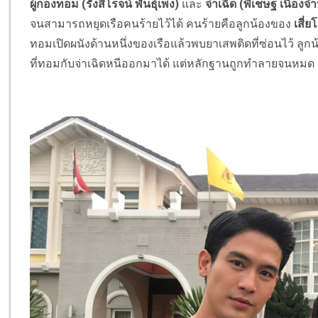
ผู้กองทอม (รังสิโรจน์ พันธุ์เพ็ง)
และ
จ่าเฉิด (พิเชษฐ เนื่องจ
จนสามารถหยุดเรือคนร้ายไว้ได้ คนร้ายคือลูกน้องของ
เสี่ย
ทอมเปิดผนังด้านหนึ่งของเรือแล้วพบยาเสพติดที่ซ่อนไว้ ลูกน
ที่ทอมกับจ่าเฉิดหนีออกมาได้ แต่หลักฐานถูกทำลายจนหมด