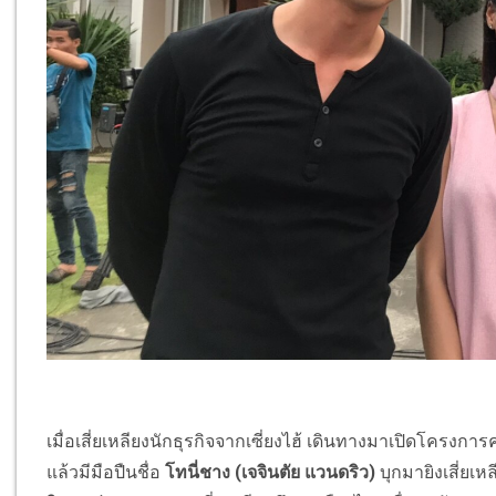
เมื่อเสี่ยเหลียงนักธุรกิจจากเซี่ยงไฮ้ เดินทางมาเปิดโครงก
แล้วมีมือปืนชื่อ
โทนี่ชาง (เจจินตัย แวนดริว)
บุกมายิงเสี่ย