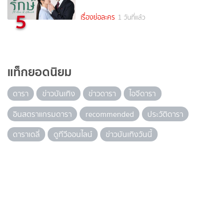
5
เรื่องย่อละคร
1 วันที่แล้ว
แท็กยอดนิยม
ดารา
ข่าวบันเทิง
ข่าวดารา
ไอจีดารา
อินสตราแกรมดารา
recommended
ประวัติดารา
ดาราเดลี่
ดูทีวีออนไลน์
ข่าวบันเทิงวันนี้