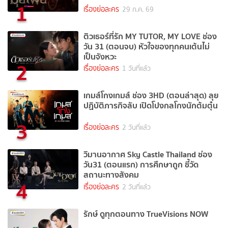
1
เรื่องย่อละคร
29 ก.ค. 69
ติวเธอร์ที่รัก MY TUTOR, MY LOVE ช่อง
วัน 31 (ตอนจบ) หัวใจของทุกคนเต้นไม่
เป็นจังหวะ
2
เรื่องย่อละคร
1 วันที่แล้ว
เกมส์โกงเกมส์ ช่อง 3HD (ตอนล่าสุด) ลุย
ปฏิบัติภารกิจลับ เปิดโปงกลโกงนักต้มตุ๋น
3
เรื่องย่อละคร
2 วันที่แล้ว
วิมานอากาศ Sky Castle Thailand ช่อง
วัน31 (ตอนแรก) การศึกษาถูก ชี้วัด
สถานะทางสังคม
4
เรื่องย่อละคร
2 วันที่แล้ว
รักษ์ ดูทุกตอนทาง TrueVisions NOW