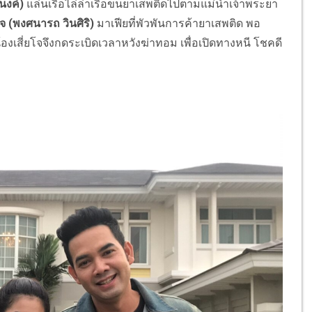
ำนงค์)
แล่นเรือไล่ล่าเรือขนยาเสพติดไปตามแม่น้ำเจ้าพระยา
โจ (พงศนารถ วินศิริ)
มาเฟียที่พัวพันการค้ายาเสพติด พอ
้องเสี่ยโจจึงกดระเบิดเวลาหวังฆ่าทอม เพื่อเปิดทางหนี โชคดี