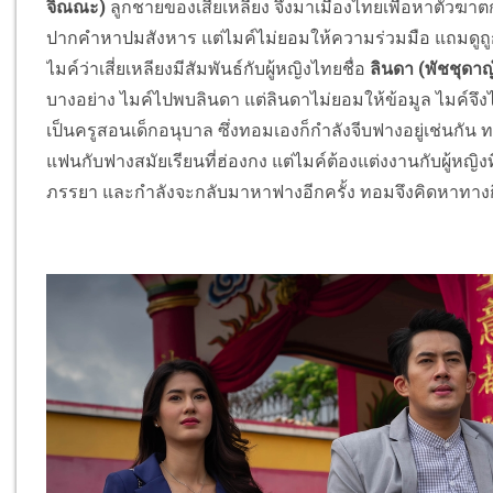
จิณณะ)
ลูกชายของเสี่ยเหลียง จึงมาเมืองไทยเพื่อหาตัวฆาต
ปากคำหาปมสังหาร แต่ไมค์ไม่ยอมให้ความร่วมมือ แถมดู
ไมค์ว่าเสี่ยเหลียงมีสัมพันธ์กับผู้หญิงไทยชื่อ
ลินดา (พัชชุดาญ์
บางอย่าง ไมค์ไปพบลินดา แต่ลินดาไม่ยอมให้ข้อมูล ไมค์จึง
เป็นครูสอนเด็กอนุบาล ซึ่งทอมเองก็กำลังจีบฟางอยู่เช่นกัน
แฟนกับฟางสมัยเรียนที่ฮ่องกง แต่ไมค์ต้องแต่งงานกับผู้หญิง
ภรรยา และกำลังจะกลับมาหาฟางอีกครั้ง ทอมจึงคิดหาทางก