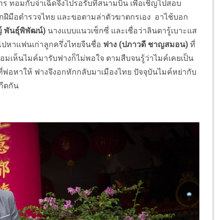
กร ทอมกับจ่าเฉิดจึงไปรอรับที่สนามบิน เพื่อเชิญไปสอบ
ถูกฝีมือตำรวจไทย และขอตามล่าตัวฆาตกรเอง อาไช้บอก
 พันธุ์พิพัฒน์)
นางแบบแนวเซ็กซี่ และเชื่อว่าลินดารู้เบาะแส
ไปหาแฟนเก่าลูกครึ่งไทยจีนชื่อ
ฟาง (ปภาวดี ชาญสมอน)
ที่
 ทอมเห็นไมค์มารับฟางก็ไม่พอใจ ตามสืบจนรู้ว่าไมค์เคยเป็น
ที่พ่อหาให้ ฟางจึงอกหักกลับมาเมืองไทย ปัจจุบันไมค์หย่ากับ
ีดกัน