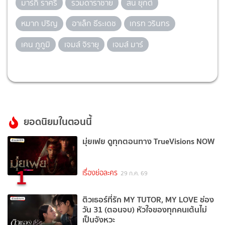
มาร์กี้ ราศรี
รวมดาราชาย
สน ยุกต์
หมาก ปริญ
อาเล็ก ธีระเดช
เกรท วรินทร
เคน ภูภูมิ
เจมส์ จิรายุ
เจมส์ มาร์
ยอดนิยมในตอนนี้
มุ่ยเฟย ดูทุกตอนทาง TrueVisions NOW
1
เรื่องย่อละคร
29 ก.ค. 69
ติวเธอร์ที่รัก MY TUTOR, MY LOVE ช่อง
วัน 31 (ตอนจบ) หัวใจของทุกคนเต้นไม่
เป็นจังหวะ