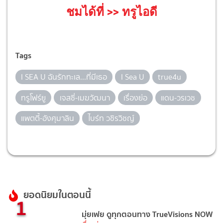
ชมได้ที่
>>
ทรูไอดี
Tags
I SEA U ฉันรักทะเล...ที่มีเธอ
I Sea U
true4u
ทรูโฟร์ยู
เจสซี่-เมฆวัฒนา
เรื่องย่อ
แดน-วรเวช
แพตตี้-อังศุมาลิน
ไบร์ท วชิรวิชญ์
ยอดนิยมในตอนนี้
1
มุ่ยเฟย ดูทุกตอนทาง TrueVisions NOW