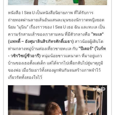
หนังสือ I Sea U เป็นหนังสือนิยายภาพ ที่ได้รับการ
ถ่ายทอดผ่านลายเส้นอันแสนละมุนของนักวาดหญิงยอด
นิยม “มุนิน” เรื่องราวของ I Sea U เธอ ฉัน และทะเล เป็น
ความรักสามเส้าของเราสามคน ที่มีตัวกลางคือ
“ทะเล”
(แพทตี้ – อังศุมาลินสิรภัทรศักดิ์เมธา)
สาวน้อยผู้เติบโต
ท่ามกลางหมู่บ้านท่องเที่ยวชายทะเล กับ
“ปีเตอร์” (ไบร์ท
- วชิรวิชญ์ชีวอารี)
หนุ่มน้อยชาวแคนาดา ที่มาอยู่แถว
บ้านของเธอตั้งแต่เด็ก แต่ได้จากไปเพื่อกลับไปสู่มาตุภูมิ
ของพ่อ เมื่อวัยเยาว์ทั้งสองผูกพันกันจนสร้างภาพจำไว้
เกี่ยวรัดทั้งสองใจไว้