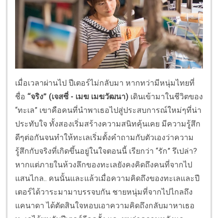
เมื่อเวลาผ่านไป ปีเตอร์ไม่กลับมา หากทว่ามีหนุ่มไทยที่
ชื่อ
“จริง” (เจสซี่ - เมฆ เมฆวัฒนา)
เดินเข้ามาในชีวิตของ
“ทะเล” เขาคือคนที่นำพาเธอไปสู่ประสบการณ์ใหม่ๆที่น่า
ประทับใจ ทั้งสองเริ่มสร้างความสนิทคุ้นเคย มีความรู้สึก
ดีๆต่อกันจนทำให้ทะเลเริ่มตั้งคำถามกับตัวเองว่าความ
รู้สึกกับจริงที่เกิดขึ้นอยู่ในใจตอนนี้ เรียกว่า “รัก” รึเปล่า?
หากแต่ภายในห้วงลึกของทะเลยังคงคิดถึงคนที่จากไป
แสนไกล.. คนนั้นและแล้วเมื่อความคิดถึงของทะเลและปี
เตอร์ได้วาระมามาบรรจบกัน ชายหนุ่มที่จากไปไกลถึง
แคนาดา ได้ตัดสินใจหอบเอาความคิดถึงกลับมาหาเธอ