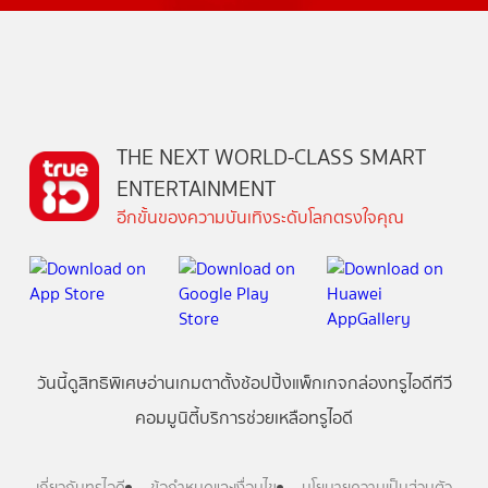
THE NEXT WORLD-CLASS SMART
ENTERTAINMENT
อีกขั้นของความบันเทิงระดับโลกตรงใจคุณ
วันนี้
ดู
สิทธิพิเศษ
อ่าน
เกม
ตาตั้ง
ช้อปปิ้ง
แพ็กเกจ
กล่องทรูไอดีทีวี
คอมมูนิตี้
บริการช่วยเหลือทรูไอดี