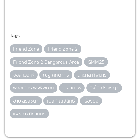
Tags
Friend Zone
Friend Zone 2
Friend Zone 2 Dangerous Area
GMM25
จอส เวอาห์
ณัฐ ศักดาทร
น้ำตาล ทิพนารี
พลัสเตอร์ พรพิพัฒน์
ลี ฐานัฐพ์
สิงโต ปราชญา
อ้าย สรัลชนา
เบสท์ ณัฐสิทธิ์
เรื่องย่อ
แพรวา ณิชาภัทร