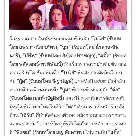
รื่องราวความสัมพันธ์ของกลุ่มเพื่อนรัก
“โบโย่”
(รับบท
โดย แพรวา-ณิชาภัทร)
,
“บูม”
(รับบทโดย น้ำตาล-ทิพ
นารี)
,
“เอิร์ธ”
(รับบทโดย สิงโต-ปราชญา),
“
สตั๊ด”
(รับบท
โดย พลัสเตอร์-พรพิพัฒน์)
กับเรื่องราวดราม่าเข้มข้นของ
ความรักที่ไม่ชัดเจน เมื่อ
“โบโย่”
ที่หลังจากตัดสินใจคบ
กับ
“กู๊ด”
(รับบทโดย ลี-ฐานัฐพ์)
มาหนึ่งปี แต่เขายังทำกับ
เธอเหมือนเพื่อนคนหนึ่ง
“บูม”
ที่ย้ายเข้ามาอยู่กับ
“ต่อ”
(
รับบทโดย เบสท์-ณัฐสิทธิ์)
และมีปัญหากับการจัดการกับ
ผู้หญิง ที่เข้ามาใหม่ในชีวิต
“ต่อ”
ตั้งแต่เขาเป็นนักร้องดัง
ด้าน
“เอิร์ธ”
ที่กำลังค้นหาตัวเอง หลังจากลาออกจากงาน
และพยายามจัดการชีวิตคู่ที่รู้สึกไม่มั่นคง หลังจากดราม่า
ที่
“พี่แซม”
(รับบทโดย ณัฐ ศักดาทร)
ไปนอนกับ
“สตั๊ด”