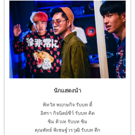
นักแสดงนำ
พิทวัส พฤกษกิจ รับบท ตี๋
อิศรา กิจนิตย์ชีว์ รับบท คิด
ซิม คิวเท รับบท ซิม
คุณพัทธ์ พิเชษฐ์วรวุฒิ รับบท ตึก