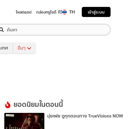
TH
เข้าสู่ระบบ
โหลดแอป
กล่องทรูไอดี ทีวี
ระเทศ
อื่นๆ
ยอดนิยมในตอนนี้
มุ่ยเฟย ดูทุกตอนทาง TrueVisions NOW