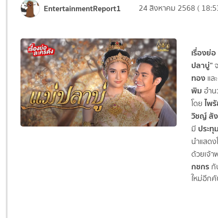
EntertainmentReport1
24 สิงหาคม 2568 ( 18:5
เรื่องย่อ
ปลาบู่”
ทอง
แล
พิม
อำน
ไพรั
โดย
วิชญ์ สั
ประทุม
มี
นำแสด
ด้วยเจ้า
กชกร
ก
ใหม่อีกคั