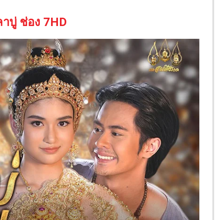
าบู่ ช่อง 7HD