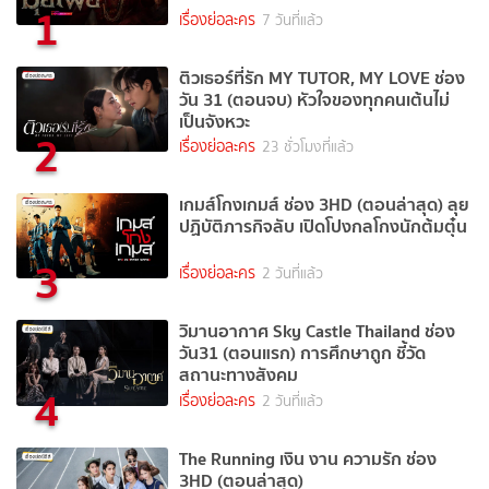
1
เรื่องย่อละคร
7 วันที่แล้ว
ติวเธอร์ที่รัก MY TUTOR, MY LOVE ช่อง
วัน 31 (ตอนจบ) หัวใจของทุกคนเต้นไม่
เป็นจังหวะ
2
เรื่องย่อละคร
23 ชั่วโมงที่แล้ว
เกมส์โกงเกมส์ ช่อง 3HD (ตอนล่าสุด) ลุย
ปฏิบัติภารกิจลับ เปิดโปงกลโกงนักต้มตุ๋น
3
เรื่องย่อละคร
2 วันที่แล้ว
วิมานอากาศ Sky Castle Thailand ช่อง
วัน31 (ตอนแรก) การศึกษาถูก ชี้วัด
สถานะทางสังคม
4
เรื่องย่อละคร
2 วันที่แล้ว
The Running เงิน งาน ความรัก ช่อง
3HD (ตอนล่าสุด)