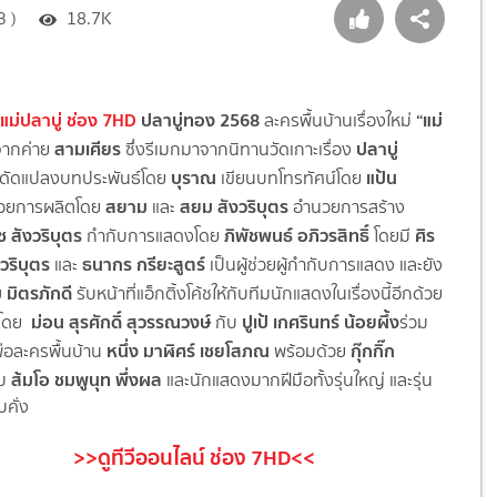
3 )
18.7K
แม่ปลาบู่ ช่อง 7HD
ปลาบู่ทอง 2568
“แม่
ละครพื้นบ้านเรื่องใหม่
สามเศียร
ปลาบู่
จากค่าย
ซึ่งรีเมกมาจากนิทานวัดเกาะเรื่
อง
บุราณ
แป้น
ะดัดแปลงบทประพันธ์โดย
เขียนบทโทรทัศน์โดย
สยาม
สยม สังวริบุตร
วยการผลิตโดย
และ
อำนวยการสร้าง
ช สังวริบุตร
ภิพัชพนธ์ อภิวรสิทธิ์
ศิร
กำกับการแสดงโดย
โดยมี
งวริบุตร
ธนากร กรียะสูตร์
และ
เป็นผู้ช่วยผู้กำกับการแสดง และยัง
 มิตรภักดี
รับหน้าที่แอ็กติ้งโค้ชให้กับที
มนักแสดงในเรื่องนี้อีกด้วย
ม่อน
สุรศักดิ์ สุวรรณวงษ์
ปูเป้
เกศรินทร์ น้อยผึ้ง
งโดย
กับ
ร่วม
หนึ่ง มาฬิศร์ เชยโสภณ
กุ๊กกิ๊ก
พ่อละครพื้นบ้าน
พร้อมด้วย
ส้มโอ ชมพูนุท พึ่งผล
ับ
และนักแสดงมากฝีมือทั้งรุ่นใหญ่ และรุ่น
บคั่ง
>>ดูทีวีออนไลน์ ช่อง 7HD<<