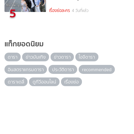
5
เรื่องย่อละคร
4 วันที่แล้ว
แท็กยอดนิยม
ดารา
ข่าวบันเทิง
ข่าวดารา
ไอจีดารา
อินสตราแกรมดารา
ประวัติดารา
recommended
ดาราเดลี่
ดูทีวีออนไลน์
เรื่องย่อ