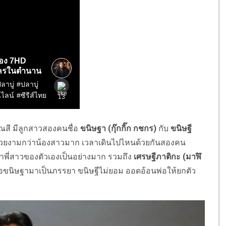
สี มีลูกสาวสองคนชื่อ
ขนิษฐา (กุ๊กกิ๊ก กชกร)
กับ
ขนิษฐี
่นั้น สวยงามกว่าน้องสาวมาก เวลาเดินไปไหนด้วยกันสองคน
ยาพี่สาวของตัวเองเป็นอย่างมาก รวมถึง
เศรษฐีภาติกะ (มาฬิ
สู่ขอขนิษฐามาเป็นภรรยา ขนิษฐีไม่ยอม ออดอ้อนพ่อให้ยกตัว