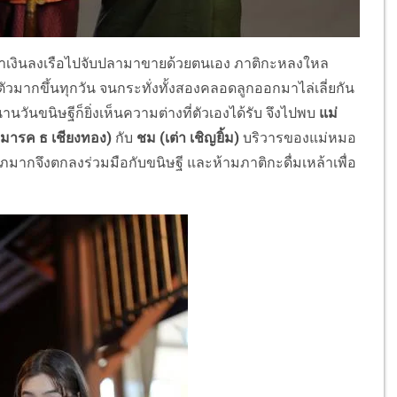
านหาเงินลงเรือไปจับปลามาขายด้วยตนเอง ภาติกะหลงใหล
วมากขึ้นทุกวัน จนกระทั่งทั้งสองคลอดลูกออกมาไล่เลี่ยกัน
านวันขนิษฐีก็ยิ่งเห็นความต่างที่ตัวเองได้รับ จึงไปพบ
แม่
ลมารค ธ เชียงทอง)
กับ
ชม
(เต่า เชิญยิ้ม)
บริวารของแม่หมอ
ภมากจึงตกลงร่วมมือกับขนิษฐี และห้ามภาติกะดื่มเหล้าเพื่อ