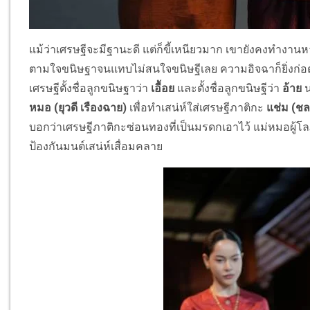
แม้ว่าเศรษฐีจะมีฐานะดี แต่ก็ขี้เหนียวมาก เขายังคงทำง
ตามใจขนิษฐาจนแทบไม่สนใจขนิษฐีเลย ความอิจฉาก็ยิ่งก่อตั
เศรษฐีตั้งชื่อลูกขนิษฐาว่า
เอื้อย
และตั้งชื่อลูกขนิษฐีว่า
อ้าย
น
หมอ (ยุวดี เรืองฉาย)
เพื่อทำเสน่ห์ใส่เศรษฐีภาติกะ
แช่ม (ช
บอกว่าเศรษฐีภาติกะซ่อนทองที่เป็นมรดกเอาไว้ แม่หมอผู้โล
ป้องกันมนต์เสน่ห์เสื่อมคลาย