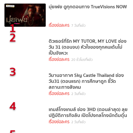
มุ่ยเฟย ดูทุกตอนทาง TrueVisions NOW
1
เรื่องย่อละคร
7 วันที่แล้ว
2
ติวเธอร์ที่รัก MY TUTOR, MY LOVE ช่อง
วัน 31 (ตอนจบ) หัวใจของทุกคนเต้นไม่
เป็นจังหวะ
เรื่องย่อละคร
20 ชั่วโมงที่แล้ว
3
วิมานอากาศ Sky Castle Thailand ช่อง
วัน31 (ตอนแรก) การศึกษาถูก ชี้วัด
สถานะทางสังคม
เรื่องย่อละคร
2 วันที่แล้ว
4
เกมส์โกงเกมส์ ช่อง 3HD (ตอนล่าสุด) ลุย
ปฏิบัติภารกิจลับ เปิดโปงกลโกงนักต้มตุ๋น
เรื่องย่อละคร
2 วันที่แล้ว