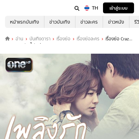
TH
เข้าสู่ระบบ
หน้าแรกบันเทิง
ข่าวบันเทิง
ข่าวละคร
ข่าวหนัง
รี
อ่าน
บันเทิงดารา
เรื่องย่อ
เรื่องย่อละคร
เรื่องย่อ Crazy
Love เพลิงรัก ไฟเสน่หา