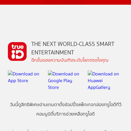
THE NEXT WORLD-CLASS SMART
ENTERTAINMENT
อีกขั้นของความบันเทิงระดับโลกตรงใจคุณ
วันนี้
ดู
สิทธิพิเศษ
อ่าน
เกม
ตาตั้ง
ช้อปปิ้ง
แพ็กเกจ
กล่องทรูไอดีทีวี
คอมมูนิตี้
บริการช่วยเหลือทรูไอดี