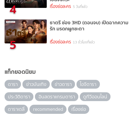
4
เรื่องย่อละคร
5 วันที่แล้ว
ธาตรี ช่อง 3HD (ตอนจบ) เปิดฉากความ
รัก มรดกผูกชะตา
5
เรื่องย่อละคร
13 ชั่วโมงที่แล้ว
แท็กยอดนิยม
ดารา
ข่าวบันเทิง
ข่าวดารา
ไอจีดารา
ประวัติดารา
อินสตราแกรมดารา
ดูทีวีออนไลน์
ดาราเดลี่
recommended
เรื่องย่อ