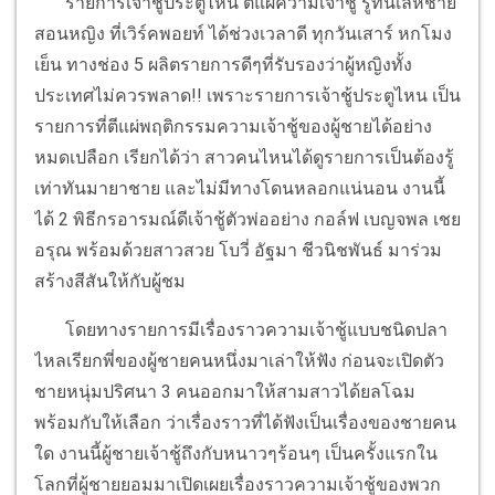
รายการเจ้าชู้ประตูไหน ตีแผ่ความเจ้าชู้ รู้ทันเล่ห์ชาย
สอนหญิง ที่เวิร์คพอยท์ ได้ช่วงเวลาดี ทุกวันเสาร์ หกโมง
เย็น ทางช่อง 5 ผลิตรายการดีๆที่รับรองว่าผู้หญิงทั้ง
ประเทศไม่ควรพลาด!! เพราะรายการเจ้าชู้ประตูไหน เป็น
รายการที่ตีแผ่พฤติกรรมความเจ้าชู้ของผู้ชายได้อย่าง
หมดเปลือก เรียกได้ว่า สาวคนไหนได้ดูรายการเป็นต้องรู้
เท่าทันมายาชาย และไม่มีทางโดนหลอกแน่นอน งานนี้
ได้ 2 พิธีกรอารมณ์ดีเจ้าชู้ตัวพ่ออย่าง กอล์ฟ เบญจพล เชย
อรุณ พร้อมด้วยสาวสวย โบวี่ อัฐมา ชีวนิชพันธ์ มาร่วม
สร้างสีสันให้กับผู้ชม
โดยทางรายการมีเรื่องราวความเจ้าชู้แบบชนิดปลา
ไหลเรียกพี่ของผู้ชายคนหนึ่งมาเล่าให้ฟัง ก่อนจะเปิดตัว
ชายหนุ่มปริศนา 3 คนออกมาให้สามสาวได้ยลโฉม
พร้อมกับให้เลือก ว่าเรื่องราวที่ได้ฟังเป็นเรื่องของชายคน
ใด งานนี้ผู้ชายเจ้าชู้ถึงกับหนาวๆร้อนๆ เป็นครั้งแรกใน
โลกที่ผู้ชายยอมมาเปิดเผยเรื่องราวความเจ้าชู้ของพวก