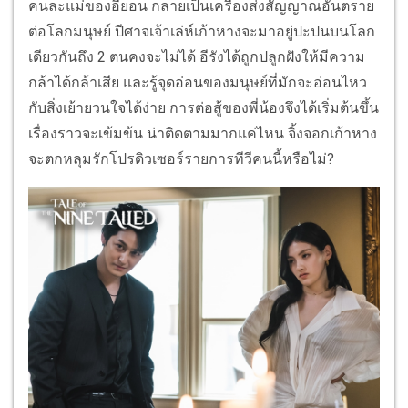
คนละแม่ของอียอน กลายเป็นเครื่องส่งสัญญาณอันตราย
ต่อโลกมนุษย์ ปีศาจเจ้าเล่ห์เก้าหางจะมาอยู่ปะปนบนโลก
เดียวกันถึง 2 ตนคงจะไม่ได้ อีรังได้ถูกปลูกฝังให้มีความ
กล้าได้กล้าเสีย และรู้จุดอ่อนของมนุษย์ที่มักจะอ่อนไหว
กับสิ่งเย้ายวนใจได้ง่าย การต่อสู้ของพี่น้องจึงได้เริ่มต้นขึ้น
เรื่องราวจะเข้มข้น น่าติดตามมากแค่ไหน จิ้งจอกเก้าหาง
จะตกหลุมรักโปรดิวเซอร์รายการทีวีคนนี้หรือไม่?