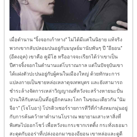
เมื่อตำนาน "จิ้งจอกเก้าหาง" ไม่ได้มีแค่ในนิยาย แท้จริง
พวกเขากลับปลอมปนอยู่กับมนุษย์มานับพันๆ ปี “อียอน”
(อีดงอุค) เขาคือ คูมีโฮ หรืออาจจะเรียกได้ว่าเขาเป็น
ปีศาจจิ้งจอกในตำนานแต่โบราณกาล แต่ในปัจจุบันเขา
ได้แฝงตัวปะปนอยู่กับผู้คนในเมืองใหญ่ ด้วยทักษะการ
แปลงกายเป็นชายหล่อเหลาดุจเทพบุตร และยังสามารถ
ชำระล้างจัดการเหล่าวิญญาณที่หวังจะสร้างหายนะปั่น
ป่วนให้กับคนเป็นที่อยู่อีกคนละโลก ในขณะเดียวกัน “นัม
จีอา” (โจโบอา) โปรดิวเซอร์รายการทีวีที่กำลังหมกมุ่นอยู่
กับการค้นคว้าหาตำนานโบราณ พยายามเสาะหาสิ่งที่
พิเศษไปออกโชว์ เพื่อหวังจะกระชากเรตติ้ง กระทั่งเธอมา
สะดุดกับออร่าที่เปล่งออกมาของอียอน เขาหล่อและดูดี