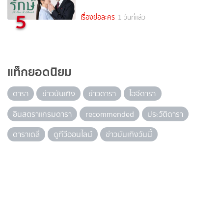
5
เรื่องย่อละคร
1 วันที่แล้ว
แท็กยอดนิยม
ดารา
ข่าวบันเทิง
ข่าวดารา
ไอจีดารา
อินสตราแกรมดารา
recommended
ประวัติดารา
ดาราเดลี่
ดูทีวีออนไลน์
ข่าวบันเทิงวันนี้