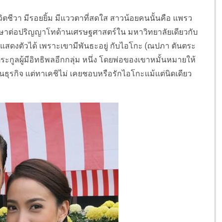
ีวิตชีวา มีรอยยิ้ม มีแววตาที่สดใส สาวน้อยคนนั้นคือ แพรว
ศึกษาต่อปริญญาโทด้านเศรษฐศาสตร์ใน มหาวิทยาลัยเดียวกับ
จแสดงตัวได้ เพราะเขามีพันธะอยู่ กับไอโกะ (ณปภา ตันตระ
ตระกูลผู้มีอิทธิพลอีกกลุ่ม หนึ่ง โดยพ่อของเขาหมั้นหมายให้
านธุรกิจ แต่ทาเคชิไม่ เคยชอบหรือรักไอโกะแม้แต่นิดเดียว