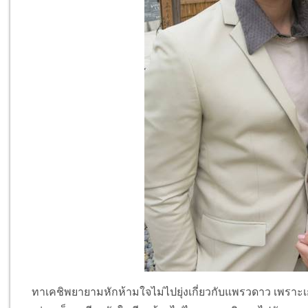
ทาเคชิพยายามหักห้ามใจไม่ไปยุ่งเกี่ยวกับแพรวดาว เพรา