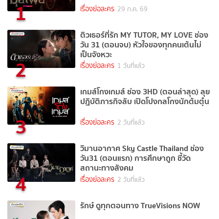
1
เรื่องย่อละคร
29 ก.ค. 69
ติวเธอร์ที่รัก MY TUTOR, MY LOVE ช่อง
วัน 31 (ตอนจบ) หัวใจของทุกคนเต้นไม่
เป็นจังหวะ
2
เรื่องย่อละคร
1 วันที่แล้ว
เกมส์โกงเกมส์ ช่อง 3HD (ตอนล่าสุด) ลุย
ปฏิบัติภารกิจลับ เปิดโปงกลโกงนักต้มตุ๋น
3
เรื่องย่อละคร
2 วันที่แล้ว
วิมานอากาศ Sky Castle Thailand ช่อง
วัน31 (ตอนแรก) การศึกษาถูก ชี้วัด
สถานะทางสังคม
4
เรื่องย่อละคร
2 วันที่แล้ว
รักษ์ ดูทุกตอนทาง TrueVisions NOW