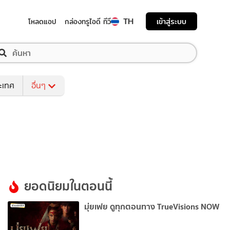
TH
เข้าสู่ระบบ
โหลดแอป
กล่องทรูไอดี ทีวี
ระเทศ
อื่นๆ
ยอดนิยมในตอนนี้
มุ่ยเฟย ดูทุกตอนทาง TrueVisions NOW