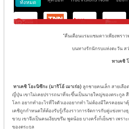
“คืนเดือนแรมแซมดาวเพียงพราวพร่
บนทางรักนักรบแห่งตะวัน สว่
ทาเคชิ โ
ทาเคชิ โอะนิซึกะ (มาริโอ้ เมาเร่อ)
ลูกชายคนเล็ก สายเลือดผู
ญี่ปุ่น เขาไม่เคยปรารถนาที่จะขึ้นเป็นนายใหญ่ของตระกูล ส
โลก อยากทำอะไรที่ใจตัวเองอยากทำ ไม่ต้องมีใครคอยมาคุ้มค
เคชิถูกกำหนดให้ต้องรับรู้เรื่องราวการจัดการกับคู่แข่งทางธ
ขวบ เขาจึงเป็นคนเงียบขรึม พูดน้อย บางครั้งก็เย็นชา เพราะควา
ของตระกูล