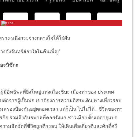
าง หนึ่งกระจ่างกลางใจให้ใฝ่ฝัน
างดังจันทร์ส่องใจในคืนเพ็ญ”
อะนิซึกะ
้มีอิทธิพลที่ยิ่งใหญ่แห่งเมืองชิบะ เมืองท่าของ ประเทศ
ืบต่อจากผู้เป็นพ่อ เขาต้องการความอิสระเดิน ทางเที่ยวรอบ
รองป้องกันอยู่ตลอดเวลา แต่ก็เป็น ไปไม่ได้... ชีวิตของทา
ุรกิจ รวมถึงอันธพาลที่คอยรังแก ชาวเมือง ตั้งแต่อายุแปด
มอึดอัดที่ชีวิตถูกตีกรอบ ให้เดินเพื่อเกียรติและศักดิ์ศรี