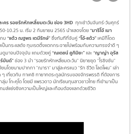
อละคร รอยรักหักเหลี่ยมตะวัน ช่อง 3HD
ทุกเช้าวันจันทร์-วันศุกร์
“
มาริโอ้ เมา
.50-10.25 น. เริ่ม 2 กันยายน 2565 นำแสดงโดย
“
แต้ว ณฐพร เตมีรักษ์
”
“
โอ้
-
แต้ว
”
ะกบ
ซึ่งทันทีที่จับคู่
เคมีก็โดด
ยเป็นกระแสดัง ทุบเรตติ้งแตกกระจายไปพร้อมกั
บความทรงจำดี ๆ
“
ณเดชน์ คูกิมิยะ
”
“
ญาญ่า อุรัส
คนดูมาจนปัจจุบัน
แถมด้วยคู่
และ
์บันด์
”
ช่อง 3 นำ “รอยรักหักเหลี่ยมตะวัน” นิยายชุด “ไรซิงซัน”
เขียนโดยนามปากกา “ณารา” มาสู่ละครแนว “รัก ชีวิต โลดโผน” เล่า
ัก ๆ เกี่ยวกับ ทาเคชิ ทายาทตระกูลนักรบของจักรพรรดิ ที่ต้องการ
กลุ่ม โกะคุโด โดยมี แพรวดาว นักเรียนทุนสาวชาวไทย ที่เข้ามาเป็น
กมส์แย่งชิงความเป็นใหญ่และเกือบต้องแลกด้วยชีวิต