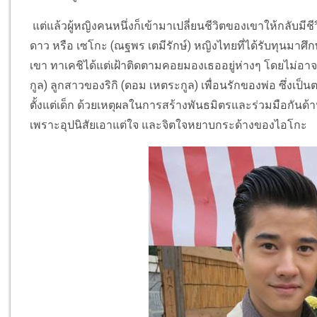
แต่แล้วผู้หญิงคนหนึ่งก็เข้ามาเปลี่ยนชีวิตของเขาให้กลับมีช
ดาว หรือ เซโกะ (ณฐพร เตมีรักษ์) หญิงไทยที่ได้รับทุนมา
เขา ทาเคชิได้แต่เฝ้าติดตามคอยมองเธออยู่ห่างๆ โดยไม่อา
กูล) ลูกสาวของริกิ (ดอม เหตระกูล) เพื่อนรักของพ่อ ซึ่งเป็น
ตั้งแต่เด็ก ด้วยเหตุผลในการสร้างพันธมิตรและร่วมมือกันด้
เพราะอุปนิสัยเอาแต่ใจ และจิตใจหยาบกระด้างของไอโกะ