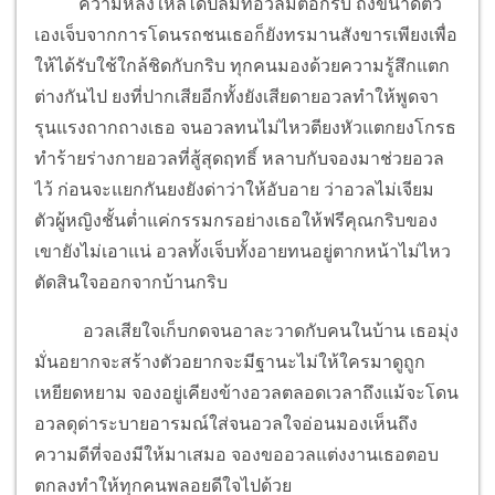
ความหลงใหลได้ปลื้มที่อวลมีต่อกริบ ถึงขนาดตัว
เองเจ็บจากการโดนรถชนเธอก็ยังทรมานสังขารเพียงเพื่อ
ให้ได้รับใช้ใกล้ชิดกับกริบ ทุกคนมองด้วยความรู้สึกแตก
ต่างกันไป ยงที่ปากเสียอีกทั้งยังเสียดายอวลทำให้พูดจา
รุนแรงถากถางเธอ จนอวลทนไม่ไหวตียงหัวแตกยงโกรธ
ทำร้ายร่างกายอวลที่สู้สุดฤทธิ์ หลาบกับจองมาช่วยอวล
ไว้ ก่อนจะแยกกันยงยังด่าว่าให้อับอาย ว่าอวลไม่เจียม
ตัวผู้หญิงชั้นต่ำแค่กรรมกรอย่างเธอให้ฟรีคุณกริบของ
เขายังไม่เอาแน่ อวลทั้งเจ็บทั้งอายทนอยู่ตากหน้าไม่ไหว
ตัดสินใจออกจากบ้านกริบ
อวลเสียใจเก็บกดจนอาละวาดกับคนในบ้าน เธอมุ่ง
มั่นอยากจะสร้างตัวอยากจะมีฐานะไม่ให้ใครมาดูถูก
เหยียดหยาม จองอยู่เคียงข้างอวลตลอดเวลาถึงแม้จะโดน
อวลดุด่าระบายอารมณ์ใส่จนอวลใจอ่อนมองเห็นถึง
ความดีที่จองมีให้มาเสมอ จองขออวลแต่งงานเธอตอบ
ตกลงทำให้ทุกคนพลอยดีใจไปด้วย