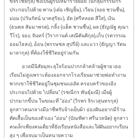
ขจรไชยกุล) ซึ่งเป็นผู้รับเหมารายย่อย ในกลุ่มกรรมกร
ประกอบไปด้วย พาน (เต๋อ เชิญยิ้ม), เวียน (จอย ชวนชื่น),
ม่อม (ปวันรัตน์ นาคสุริยะ), อัด (ศรีหลอด สีใส), เงิน
(ธนพล สัมมาพรต), กลิ้ง (แฮ็ค ชวนชื่น), ผล (ธัญณัฐ คุณา
วีโร), จอง, จันทร์ (วิรากานต์ เสณีตันติกุล),เก็บ (รตวรรณ
ออมไธสง), อ้อน (พรรษชล สุปรีย์) และแวว (ธัญญา รัตน
มาลากุล) ที่ต้องใช้ชีวิตอยู่ร่วมกัน
อวลมีนิสัยมุทะลุใจร้อนปากกล้าคล้ายผู้ชาย เธอ
เรียนไม่สูงเพราะต้องออกจากโรงเรียนมาช่วยพ่อทำงาน
พวกเขาใช้ชีวิตอยู่ในชุมชนแออัด ครอบครัวของอิง
ประกอบไปด้วย “เปลี่ยน” (รชณีกร พันธุ์มณี) เมียผู้
ปากมากขี้บ่น ในขณะที่ “อ่อง” (วิรพร จิรเวสุนทรกุล)
ลูกสาวคนกลางมีอาชีพรับจ้างเย็บผ้า อ่องฝันอยากมีร้าน
ตัดเสื้อเป็นของตัวเอง “อ่อน” (บัณฑิตา ศรีนวลนัด) ลูกสาว
คนเล็กเพียงคนเดียวที่ยังเรียนหนังสือและใฝ่ฝันอยากเรียน
สูง ๆ เพื่อจบมาเป็นทนายความ