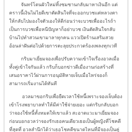
จันทร์โดนผัวใหม่ทิ้งซมซานกลับมาหาเงินอีก แต่
คราวนี้เงินไม่ไยดีเขาตัดสินใจที่จะออกบวชแต่หลวงตา
ให้กลับไปมองใจตัวเองให้ดีก่อนว่าจะบวชเพื่ออะไรถ้า
เป็นการบวชเพื่อหนีปัญหาก็อย่าบวช เงินตัดสินใจกลับ
บ้านไปทำสวนเขามาลาทุกคน แววเปิดร้านเสริมสวย
อ้อนล่าฝันต่อไปด้วยการตะลุยประกวดร้องเพลงทุกเวที
กริบมาเยี่ยมจองเพื่อปรับความเข้าใจเรื่องอวลเมื่อ
ทั้งคู่เข้าใจกันแล้ว กริบก็บอกข่าวดีเมื่องานก่อสร้างที่
เสนอราคาไว้ผ่านการอนุมัติหายเจ็บเมื่อไหร่จองก็
สามารถเริ่มงานได้ทันที
อวลมาขอกริบเพื่อยืดเวลาใช้หนี้เพราะจองเจ็บต้อง
เข้าโรงพยาบาลทำให้มีค่าใช้จ่ายเยอะ แต่กริบกลับบอก
ว่าจองใช้หนี้ทั้งหมดให้เขาแล้ว สะอาดแวะมาเยี่ยมจอง
ก่อนบอกอวลว่าจองรักเธอคนเดียวเธอเป็นผู้หญิงที่โชคดี
ที่สุดที่ อวลสำนึกได้ว่าเธอโชคดีขนาดไหนที่มีจองเป็นคู่