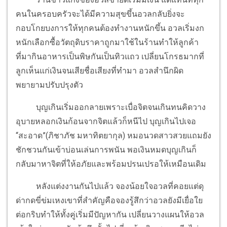
คนในครอบครัวจะได้มีความสุขขึ้นอวลกลับยิ่งจะ
กอบโกยบงการให้ทุกคนต้องทำงานหนักขึ้น อวลเริ่มงก
หนักเลือกซื้อวัตถุดิบราคาถูกมาใช้ในร้านทำให้ลูกค้า
ที่มากินอาหารเป็นพิษกันเป็นทิวแถว เปลี่ยนโกรธมากที่
ลูกเห็นแก่เงินจนเสียชื่อเสียงที่ทำมา อวลสำนึกผิด
พยายามปรับปรุงตัว
บุญเกินเริ่มออกลายเพราะเบื่อจิตจนเกินทนคิดวาง
อุบายหลอกเงินก้อนจากจิตแล้วก็หนีไป บุญเกินไปเจอ
“สะอาด”(ภิชาภัช มหาทิตยากุล) หมอนวดสาวสวยแถมยัง
ชักชวนกันเข้าบ่อนเล่นการพนัน พอเงินหมดบุญเกินก็
กลับมาหาจิตที่ให้อภัยและพร้อมปรนเปรอให้เหมือนเดิม
หลังแต่งงานกันไปแล้ว จองน้อยใจอวลที่คอยแต่ดุ
ด่ากดขี่ข่มเหงเขาที่สำคัญคือจองรู้สึกว่าอวลยังมีเยื่อใย
ต่อกริบทำให้ทั้งคู่เริ่มมีปัญหากัน เปลี่ยนวางแผนให้อวล