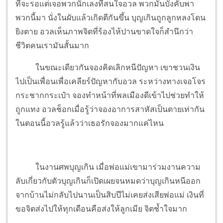
ที่จะรอแต่เจอพวกนักเลงที่สนใจอวล พวกมันบังคับพา
พวกนี้มา นั่งในผับแล้วเกิดตีกันขึ้น บุญเกินถูกลูกหลงโดน
ยิงตาย อวลเห็นภาพจิตที่ร้องไห้ปานขาดใจก็สำนึกว่า
ชีวิตคนเรามันสั้นมาก
ในขณะเดียวกันจองคิดเลิกหนีปัญหา เขาชวนเงิน
ไปเป็นเพื่อนเพื่อเคลียร์ปัญหากับอวล ระหว่างทางเจอโจร
กระชากกระเป๋า จองทำหน้าที่พลเมืองดีเข้าไปช่วยทำให้
ถูกแทง อวลช็อกเมื่อรู้ว่าจองอาการสาหัสเป็นตายเท่ากัน
ในตอนนี้อวลรู้แล้วว่าเธอรักจองมากแค่ไหน
ในงานศพบุญเกิน เมื่อพ่อแม่เขามาร่วมงานความ
ลับเกี่ยวกับตัวบุญเกินก็เปิดเผยจนหมดว่าบุญเกินหนีออก
จากบ้านไม่กลับไปนานเป็นสิบปีไม่เคยส่งเสียพ่อแม่ เงินที่
ขอจิตส่งไปให้ทุกเดือนคือส่งให้ลูกเมีย จิตช้ำใจมาก