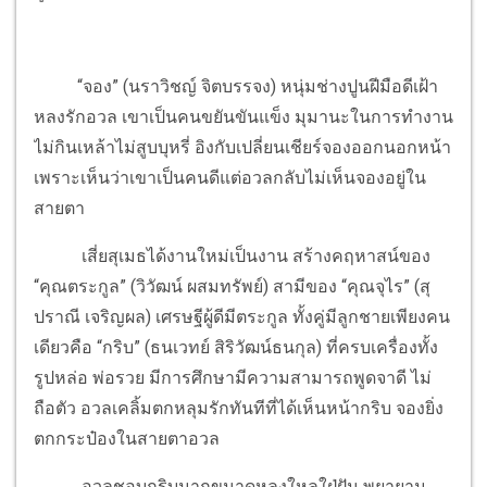
“จอง” (นราวิชญ์ จิตบรรจง) หนุ่มช่างปูนฝีมือดีเฝ้า
หลงรักอวล เขาเป็นคนขยันขันแข็ง มุมานะในการทำงาน
ไม่กินเหล้าไม่สูบบุหรี่ อิงกับเปลี่ยนเชียร์จองออกนอกหน้า
เพราะเห็นว่าเขาเป็นคนดีแต่อวลกลับไม่เห็นจองอยู่ใน
สายตา
เสี่ยสุเมธได้งานใหม่เป็นงาน สร้างคฤหาสน์ของ
“คุณตระกูล” (วิวัฒน์ ผสมทรัพย์) สามีของ “คุณจุไร” (สุ
ปราณี เจริญผล) เศรษฐีผู้ดีมีตระกูล ทั้งคู่มีลูกชายเพียงคน
เดียวคือ “กริบ” (ธนเวทย์ สิริวัฒน์ธนกุล) ที่ครบเครื่องทั้ง
รูปหล่อ พ่อรวย มีการศึกษามีความสามารถพูดจาดี ไม่
ถือตัว อวลเคลิ้มตกหลุมรักทันทีที่ได้เห็นหน้ากริบ จองยิ่ง
ตกกระป๋องในสายตาอวล
อวลชอบกริบมากขนาดหลงใหลใฝ่ฝัน พยายาม