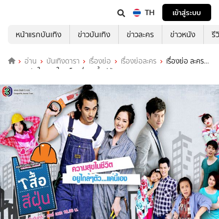
TH
เข้าสู่ระบบ
หน้าแรกบันเทิง
ข่าวบันเทิง
ข่าวละคร
ข่าวหนัง
รี
อ่าน
บันเทิงดารา
เรื่องย่อ
เรื่องย่อละคร
เรื่องย่อ ละคร
ชุด สามหัวใจเสริมใยเหล็ก เรื่อง เสื้อสีฝุ่น