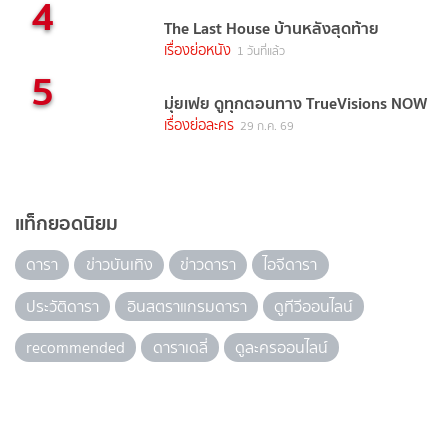
4
The Last House บ้านหลังสุดท้าย
เรื่องย่อหนัง
1 วันที่แล้ว
5
มุ่ยเฟย ดูทุกตอนทาง TrueVisions NOW
เรื่องย่อละคร
29 ก.ค. 69
แท็กยอดนิยม
ดารา
ข่าวบันเทิง
ข่าวดารา
ไอจีดารา
ประวัติดารา
อินสตราแกรมดารา
ดูทีวีออนไลน์
recommended
ดาราเดลี่
ดูละครออนไลน์