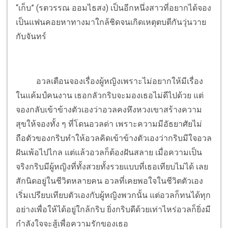
“เก็บ” (รตวรรณ ออมไธสง) เป็นอีกหนึ่งสาวที่อยากได้จอง
เป็นแฟนคอยหาทางมาใกล้ชิดจนเกิดเหตุตบตีกันวุ่นวาย
กับจันทร์
อวลเตือนจองเรื่องผู้หญิงเพราะไม่อยากให้มีเรื่อง
ในแค้มป์คนงาน เธอกลัวกริบจะมองเธอไม่ดีไปด้วย แต่
จองกลับเข้าข้างตัวเองว่าอวลคงหึงหวงเขาสร้างความ
สุขให้จองทั้ง ๆ ที่โดนอวลด่า เพราะความมีอัธยาศัยไม่
ถือตัวของกริบทำให้อวลคิดเข้าข้างตัวเองว่ากริบมีใจอวล
ฝันเพ้อไปไกล แต่แล้วอวลก็ต้องฝันสลาย เมื่อความเป็น
จริงกริบมีผู้หญิงที่ทั้งสวยทั้งรวยแบบที่เธอเทียบไม่ได้ เลย
สักนิดอยู่ในชีวิตหลายคน อวลที่เคยพอใจในชีวิตตัวเอง
เริ่มเปรียบเทียบตัวเองกับผู้หญิงพวกนั้น แต่อวลก็ทนได้ทุก
อย่างเพื่อให้ได้อยู่ใกล้กริบ ยิ่งกริบดีด้วยเท่าไหร่อวลก็ยิ่งมี
กำลังใจจะสู้เพื่อความรักของเธอ