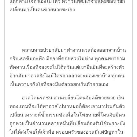
แต่ก็ห้ามใจตัวเองไม่ไหว คราวนี้พัฒนาจากเคยซื้อหวยก็
เปลี่ยนมาเป็นคนขายหวยซะเอง
หลาบหายป่วยกลับมาทำงานนวลต้องออกจากบ้าน
กริบเธอซึมกะทือ มีจองที่คอยห่วงไม่ห่าง ทุกคนพยายาม
ทัดทานเรื่องที่จองจะไปไต้หวันแต่เขายืนยันที่จะสร้างตัว
ถ้ากลับมาอวลยังไม่มีใครอวลอาจจะมองเขาบ้าง ทุกคน
เห็นความจริงใจที่จองมีแต่อวลยกเว้นตัวอวลเอง
อวลโดนรถชน ส่วนเปลี่ยนโดนจับคดีขายหวย เงิน
ทองแทนที่จะได้พาอวลไปหาหมอก็ต้องเอามาประกันตัว
เปลี่ยน เคราะห์ซ้ำกรรมซัดเมื่อในโพยหวยที่โดนจับมีคน
ถูกหวยเป็นจำนวนหลายหมื่นที่เปลี่ยนต้องรับใช้เพราะยัง
ไม่ได้ส่งโพยให้เจ้ามือ ครอบครัวของอวลมีแต่ปัญหาใน