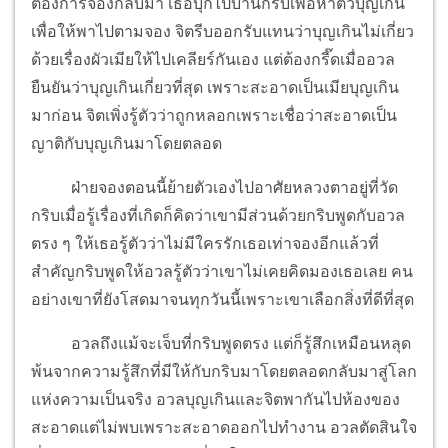
ต้องการจองกลับมา เธอบุกไปบ้านกริบเพื่อหาตัวบุญเกิน
เพื่อให้พาไปตามจอง จิตรีบออกรับแทนว่าบุญเกินไม่เกี่ยว
ด้วยเรื่องผัวเมียให้ไปเคลียร์กันเอง แต่ต้องกรี๊ดเมื่ออวล
ยืนยันว่าบุญเกินเกี่ยวที่สุด เพราะสะอาดเป็นเมียบุญเกิน
มาก่อน จิตเพิ่งรู้ตัวว่าถูกหลอกเพราะเชื่อว่าสะอาดเป็น
ญาติกับบุญเกินมาโดยตลอด
ฝ่ายจองตอนนี้ย้ายตัวเองไปอาศัยหลวงตาอยู่ที่วัด
กริบเมื่อรู้เรื่องที่เกิดก็คิดว่าเขามีส่วนด้วยกริบพูดกับอวล
ตรง ๆ ให้เธอรู้ตัวว่าไม่มีใครรักเธอเท่าจองอีกแล้วที่
สำคัญกริบพูดให้อวลรู้ตัวว่าเขาไม่เคยคิดมองเธอเลย คน
อย่างเขาที่ยังโสดมาจนทุกวันนี้เพราะเขาเลือกสิ่งที่ดีที่สุด
อวลถึงแม้จะเจ็บที่กริบพูดตรง แต่ก็รู้สึกเหมือนหลุด
พ้นจากความรู้สึกที่มีให้กับกริบมาโดยตลอดกลับมาสู่โลก
แห่งความเป็นจริง อวลบุญเกินและจิตพากันไปห้องของ
สะอาดแต่ไม่พบเพราะสะอาดออกไปทำงาน อวลตัดสินใจ