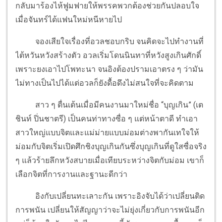
กลับมาร้องไห้ฟูมฟายให้พรรคพวกต้องช่วยกันปลอบใจ
เมื่อจันทร์ได้แฟนใหม่หนีหายไป
จองเสียใจเรื่องที่อวลชอบกริบ จนคิดจะไปทำงานที่
ไต้หวันหวังสร้างตัว อวลเริ่มโดนนินทาที่หวังสูงเกินศักดิ์
เพราะยงเอาไปโพทะนา จนอิงต้องปรามเอาตรง ๆ ว่ามัน
ไม่ทางเป็นไปได้แต่อวลก็ยังดื้อดึงไม่สนใจที่จะคิดตาม
สาว ๆ ตื่นเต้นเมื่อมีคนงานมาใหม่ชื่อ “บุญเกิน” (เต
ชินท์ ปิ่นชาตรี) เป็นคนท่าทางซื่อ ๆ แต่หน้าตาดี ทำเอา
สาวใหญ่แบบจิตและแม่ม่ายแบบม่อมต่างพากันเทใจให้
ม่อมกับจิตเริ่มเปิดศึกชิงบุญเกินกันซึ่งบุญเกินที่ดูใสซื่อจริง
ๆ แล้วร้ายลึกหวังสบายเมื่อเทียบระหว่างจิตกับม่อม เขาก็
เลือกจิตที่การงานและฐานะดีกว่า
อิงกับเปลี่ยนทะเลาะกัน เพราะอิงจับได้ว่าเปลี่ยนติด
การพนัน เปลี่ยนให้สัญญาว่าจะไม่ยุ่งเกี่ยวกับการพนันอีก