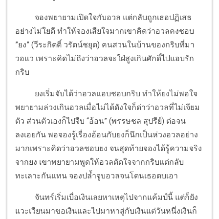
จองพยายามเปิดใจกับอวล แต่กลับถูกเธอปฏิเสธ
อย่างไม่ใยดี ทำให้จองเสียใจมากเขาคิดว่าอวลคงชอบ
”ยง” (วีระกิตติ์ วรัตน์ชยุต) คนสวนในบ้านของกริบที่มา
วอแว เพราะคิดไม่ถึงว่าอวลจะใฝ่สูงเกินศักดิ์ไปแอบรัก
กริบ
ยงเริ่มจับได้ว่าอวลแอบชอบกริบ ทำให้ยงไม่พอใจ
พยายามล่วงเกินอวลเมื่อไม่ได้ดังใจก็ด่าว่าอวลที่ไม่เจียม
ตัว ส่วนตัวเองก็ไปจีบ “อ้อน” (พรรษชล สุปรีย์) ต่อจน
ลงเอยกัน พอจองรู้เรื่องอ้อนกับยงก็นึกเป็นห่วงอวลอย่าง
มากเพราะคิดว่าอวลชอบยง จนสุดท้ายจองได้รู้ความจริง
จากยง เขาพยายามพูดให้อวลตัดใจจากกริบแต่กลับ
ทะเลาะกันแทน จองปล้ำจูบอวลจนโดนเธอตบเอา
จันทร์เริ่มเบื่อเงินเลยหาเหตุไปจากแค้มป์นี้ แต่ก็ยัง
แวะเวียนมาขอเงินและไปมาหาสู่กับเงินแต่วันหนึ่งเงินก็