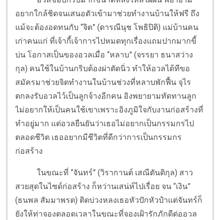
อยากใกล้ชิดจนเสนอตัวเข้ามาช่วยทำงานบ้านให้ฟรี ถึง
แม้จะต้องอดทนกับ “จิต” (ดารณีนุช โพธิปิติ) แม่บ้านคน
เก่าคนแก่ ที่เจ้ากี้เจ้าการไปหมดทุกเรื่องแถมปากมากขี้
บ่น โอกาสเป็นของอวลเมื่อ “หลาบ” (จรรยา ธนาสว่าง
กุล) คนใช้ในบ้านกริบต้องผ่าตัดนิ่ว ทำให้อวลได้ทีขอ
สมัครมาช่วยจิตทำงานในบ้านช่วงที่หลาบพักฟื้น จุไร
ตกลงรับอวลไว้เป็นลูกจ้างอีกคน อิงพยายามทัดทานลูก
ไม่อยากให้เป็นคนใช้เขาเพราะอิงภูมิใจกับงานก่อสร้างที่
ทำอยู่มาก แต่อวลยืนยันว่าเธอไม่อยากเป็นกรรมกรไป
ตลอดชีวิต เธออยากมีชีวิตที่ดีกว่าการเป็นกรรมกร
ก่อสร้าง
ในขณะที่ “จันทร์” (วิรากานต์ เสณีตันติกุล) สาว
สวยสุดในไซด์ก่อสร้าง ก็หว่านเสน่ห์ไปเรื่อย จน “เงิน”
(ธนพล สัมมาพรต) ติดบ่วงหลงเธอหัวปักหัวปำแต่จันทร์ก็
ยังให้ท่าจองตลอดเวลาในขณะที่จองเฝ้ารักภักดีต่ออวล