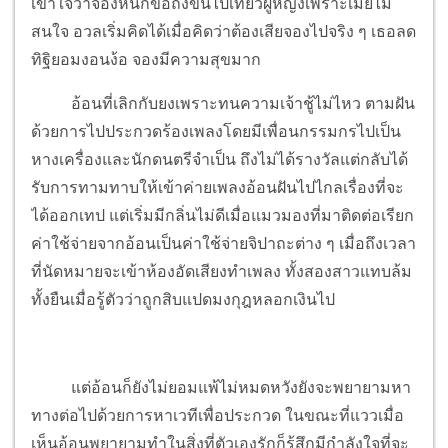
เข้าใจว่าจองหนักข้อถึงขั้นไปเที่ยวผู้หญิงเพราะเมียไม่
สนใจ อวลเริ่มคิดได้เมื่อคิดว่าต้องเสียจองไปจริง ๆ เธอลด
ทิฐิยอมงอนง้อ จองมีความสุขมาก
อ้อนที่เลิกกับยงเพราะทนความเจ้าชู้ไม่ไหว ตามฝัน
ด้วยการไปประกวดร้องเพลงโดยมีเพื่อนกรรมกรไปเป็น
หางเครื่องและนักดนตรีจำเป็น ถึงไม่ได้รางวัลแต่กลับได้
รับการทามทาบให้เข้าค่ายเพลงอ้อนฝันไปไกลเรื่องที่จะ
ได้ออกเทป แต่เริ่มมีกลิ่นไม่ดีเมื่อแมวมองที่มาติดต่อเรียก
ค่าใช้จ่ายจากอ้อนเป็นค่าใช้จ่ายจิปาถะต่าง ๆ เมื่อถึงเวลา
ที่นัดหมายจะเข้าห้องอัดเสียงทำเพลง ทั้งสองสาวแทบล้ม
ทั้งยืนเมื่อรู้ตัวว่าถูกสิบแปดมงกุฎหลอกเงินไป
แต่อ้อนก็ยังไม่ยอมแพ้ไม่หมดหวังยังจะพยายามหา
ทางต่อไปด้วยการหาเวทีเพื่อประกวด ในขณะที่แววเมื่อ
เห็นอ้อนพยายามทำในสิ่งที่ตัวเองรักก็รู้สึกมีกำลังใจที่จะ