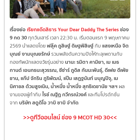
เรื่องย่อ
เรียกแด๊ดสิธาร Your Dear Daddy The Series
ช่อง
9 กด 30
ทุกวันเสาร์ เวลา 22:30 น. เริ่มตอนแรก 9 พฤษภาคม
ฟลุ๊ค ภูสิษฐ์ ดิษฐพิสิษฐ์
แสงเหนือ จิต
2569 นำแสดงโดย
กับ
บุณย์ งามบุณยรักษ์
รวมพลังดันความปังให้ทะลุ
เพดานกับ
นานะ รมิตา คามิยา
,
เม เมธ
กองทัพนักแสดงวัยรุ่
นอย่าง
กานต์ เอนกธนะสุวรรณ
,
ซีซ่าร์ ภูดิส กันนะพันธุ์
,
ดีเฟย ดีเฟ่ย
ชาน
,
แก๊ป จักริน ภูริพัฒน์
,
แป๊ม เสฏฐนันท์ มนุญปิจุ
,
เม
นิศาชล ต้วมสูงเนิน
,
น้ำหนึ่ง น้ำหนึ่ง สุทธิเดชานัย
ฯลฯ
ผล
ไรซ์
ณฐิฏ กวีกรณ์วงศ์
งานของผู้กำกับ
และทีมโปรดักชั่น
บริษัท สตูดิโอ วาบิ ซาบิ จำกัด
จาก
>>ดูทีวีออนไลน์ ช่อง 9 MCOT HD 30<<