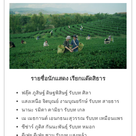
รายชื่อนักแสดง เรียกแด๊ดสิธาร
ฟลุ๊ค ภูสิษฐ์ ดิษฐพิสิษฐ์ รับบท ศิลา
แสงเหนือ จิตบุณย์ งามบุณยรักษ์ รับบท สายธาร
นานะ รมิตา คามิยา รับบท เกล
เม เมธกานต์ เอนกธนะสุวรรณ รับบท เหมือนแพร
ซีซ่าร์ ภูดิส กันนะพันธุ์ รับบท หมอก
ดีเฟย ดีเฟ่ย ชาน รับบท แสงหล้า