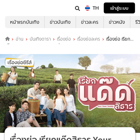
TH
เข้าสู่ระบบ
หน้าแรกบันเทิง
ข่าวบันเทิง
ข่าวละคร
ข่าวหนัง
รี
อ่าน
บันเทิงดารา
เรื่องย่อ
เรื่องย่อละคร
เรื่องย่อ เรียก
แด๊ดสิธาร Your Dear Daddy ช่อง 9 MCOT HD (ตอนแรก)
เรื่องย่อ เรียกแด๊ดสิธาร Your