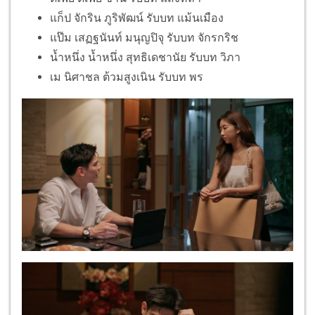
แก็ป จักริน ภูริพัฒน์ รับบท แม้นเมือง
แป๊ม เสฏฐนันท์ มนุญปิจุ รับบท จักรกริช
น้ำหนึ่ง น้ำหนึ่ง สุทธิเดชานัย รับบท วิภา
เม นิศาชล ต้วมสูงเนิน รับบท พร