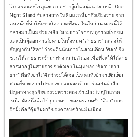
โรงแรมและไร่ภูแสงดาว ชายผู้เป็นหนุ่มแปลกหน้า One
Night Stand กับสายธารในคืนแรกที่มาถึงเชียงราย จาก
คนหน้าที่ทำให้เขาเกิดความพึงพอในคืนก่อน ตอนนี้ได้
กลายมาเป็นมช่วยเหลือ "สายธาร" จากเหตุการณ์รถชน
และเป็นผู้ออกค่าเสียหายให้ทั้งหมด "สายธาร" ตกลงให้
สัญญากับ "ศิลา" ว่าจะคืนเงินภายในสามเดือน "ศิลา" จึง
ชวนให้สายธารเข้ามาทำงานกับตัวเอง เพื่อที่จะให้ได้สาย
ธารมาอยู่ในสายตาของตัวเอง ในมุมของ "ศิลา" "สาย
ธาร" คือที่เขาไม่คิดว่าจะได้เจอ เป็นคนที่เข้ามาเติมเต็ม
ส่วนที่ขาดหายไปของเขา และจะเข้ามาร่วมกันฝ่าฝัน
ปัญหาทางธุรกิจของระหว่างสองเจ้าเมืองใหญ่ในภาค
เหนือ ฝั่งหนึ่งคือไร่ภูแสงดาว ของครอบครัว "ศิลา" และ
อีกฝั่งคือ "คุ้มริมผา" ของครอบครัวแม้นเมือง