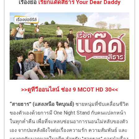
เรื่องย่อ
เรียกแด๊ดสิธาร Your Dear Daddy
>>ดูทีวีออนไลน์ ช่อง 9 MCOT HD 30<<
“สายธาร” (แสงเหนือ จิตบุณย์)
ชายหนุ่มที่ขับเคลื่อนชีวิต
ของตัวเองด้วยการมี One Night Stand กับคนแปลกหน้า
ในทุกค่ำคืน เพื่อที่จะหลบซ่อนอาการนอนไม่หลับของตัว
เอง จากปมหลังฝังใจต่อเรื่องความรัก ความสัมพันธ์ และ
แรงกดดันมากมายในอดีต สำหรับ "สายธาร" การนำเรื่อง