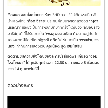
เรื่องย่อ จอมใจอโยธยา ช่อง 3HD
ละครซีรีส์เทิดพระเกียรติ
“ก๊อต จิรายุ”
“ญดา
นำแสดงโดย
ประกบคู่กับนางเอกสุดฮอต
นริลญา”
“เฌอปราง
และยังเป็นการพลิกบทบาทครั้งใหญ่ของ
อารีย์กุล”
‘พระสุพรรณกัลยา’
ที่ได้รับบทเป็น
ประกบคู่กับนัก
“ป๋อ ณัฐวุฒิ สกิดใจ”
‘พระเจ้าบุเรง
แสดงมากฝีมือ
รับบทเป็น
นอง’
คุณน็อต นุติ เขมะโยธิน
กำกับการแสดงโดย
ติดตามชมความยิ่งใหญ่ของละครซีรีส์เทิดพระเกียรติ “จอม
ใจอโยธยา” ได้ทุกวันศุกร์ เวลา 22.30 น. ทางช่อง 3 เริ่มตอน
แรก 14 กุมภาพันธ์นี้
ตัวอย่างละคร