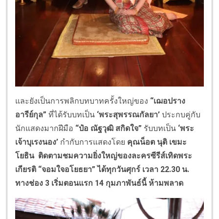
และยังเป็นการพลิกบทบาทครั้งใหญ่ของ
“เฌอปราง
อารีย์กุล”
ที่ได้รับบทเป็น
‘พระสุพรรณกัลยา’
ประกบคู่กับ
นักแสดงมากฝีมือ
“ป๋อ ณัฐวุฒิ สกิดใจ”
รับบทเป็น
‘พระ
เจ้าบุเรงนอง’
กำกับการแสดงโดย
คุณน็อต นุติ เขมะ
โยธิน
ติดตามชมความยิ่งใหญ่ของละครซีรีส์เทิดพระ
เกียรติ “จอมใจอโยธยา” ได้ทุกวันศุกร์ เวลา 22.30 น.
ทางช่อง 3 เริ่มตอนแรก 14 กุมภาพันธ์นี้ ห้ามพลาด