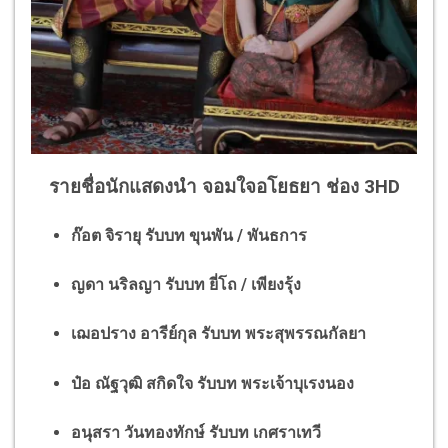
รายชื่อนักแสดงนำ จอมใจอโยธยา ช่อง 3HD
ก๊อต จิรายุ รับบท ขุนพัน / พันธการ
ญดา นริลญา รับบท ยี่โถ / เพียงรุ้ง
เฌอปราง อารีย์กุล รับบท พระสุพรรณกัลยา
ป๋อ ณัฐวุฒิ สกิดใจ รับบท พระเจ้าบุเรงนอง
อนุสรา วันทองทักษ์ รับบท เกศราเทวี