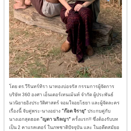
โดย ดร.วีรินทร์ทิรา นาทองบ่อจรัส กรรมการผู้จัดการ
บริษัท 360 องศา เอ็นเตอร์เทนเม้นท์ จำกัด ผู้ประพันธ์
นวนิยายอิงประวัติศาสตร์ จอมใจอยโธยา และผู้จัดละคร
เรื่องนี้ จับคู่พระ-นางอย่าง
“ก๊อต จิรายุ”
ประกบคู่กับ
นางเอกสุดฮอต
“ญดา นริลญา”
ครั้งแรก!! ซึ่งต้องรับบท
เป็น 2 คาแรคเตอร์ ในภพชาติปัจจุบัน และ ในอดีตสมัยอ