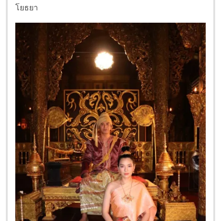
โยธยา