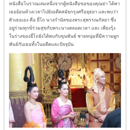
หนังสือโบราณเล่มหนึ่งจากตู้หนังสือขอของคุณย่า ได้พา
เธอย้อนห้วงเวลาไปยังอดีตสมัยกรุงศรีอยุธยา และพบว่า
ตัวเธอเอง คือ ยี่โถ นางกำนัลของพระสุพรรณกัลยา ซึ่ง
อยู่ร่วมทุกข์ร่วมสุขกับพระนางตลอดเวลา และ เพียงรุ้ง
ในร่างของยี่โถยังได้พบกับขุนพันธ์ ชายหนุ่มที่มีความผูก
พันธ์กับเธอทั้งในอดีตและปัจจุบัน