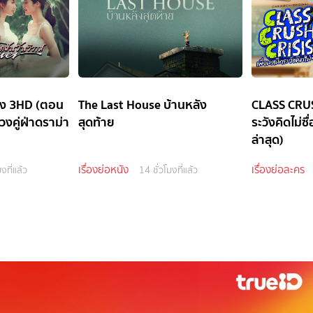
่อง 3HD (ตอน
The Last House บ้านหลัง
CLASS CRUS
วงคู่ฝ่าดราม่า
สุดท้าย
ระวังคิดไม่ซ
ล่าสุด)
เรื่องย่อหนัง
เรื่องย่อละคร
งที่แล้ว
14 ชั่วโมงที่แล้ว