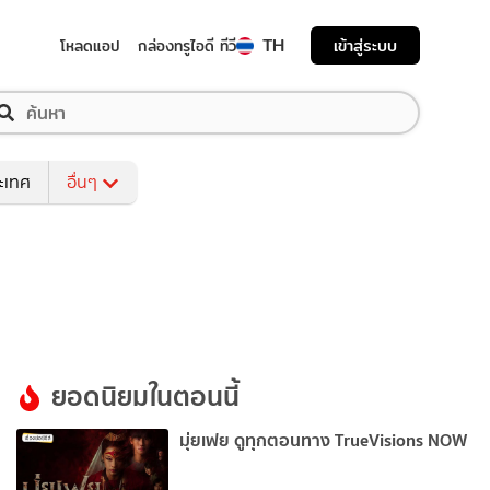
TH
เข้าสู่ระบบ
โหลดแอป
กล่องทรูไอดี ทีวี
ระเทศ
อื่นๆ
ยอดนิยมในตอนนี้
มุ่ยเฟย ดูทุกตอนทาง TrueVisions NOW