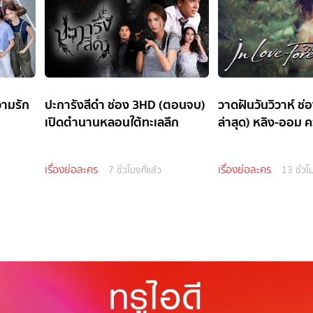
วามรัก
ปะการังสีดำ ช่อง 3HD (ตอนจบ)
วาดฝันวันวิวาห์ ช
เปิดตำนานหลอนใต้ทะเลลึก
ล่าสุด) หลิง-ออม ค
เรื่องย่อละคร
เรื่องย่อละคร
7 ชั่วโมงที่แล้ว
13 ชั่วโม