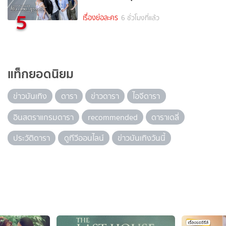
5
เรื่องย่อละคร
6 ชั่วโมงที่แล้ว
แท็กยอดนิยม
ข่าวบันเทิง
ดารา
ข่าวดารา
ไอจีดารา
อินสตราแกรมดารา
recommended
ดาราเดลี่
ประวัติดารา
ดูทีวีออนไลน์
ข่าวบันเทิงวันนี้