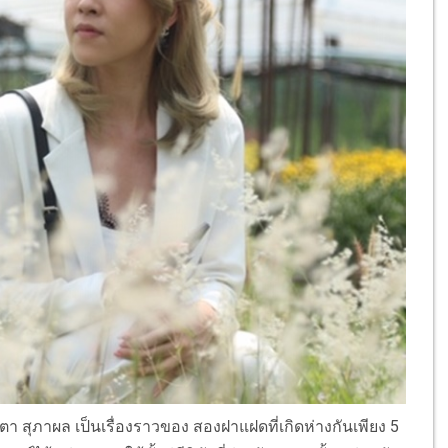
า สุภาผล เป็นเรื่องราวของ สองฝาแฝดที่เกิดห่างกันเพียง 5