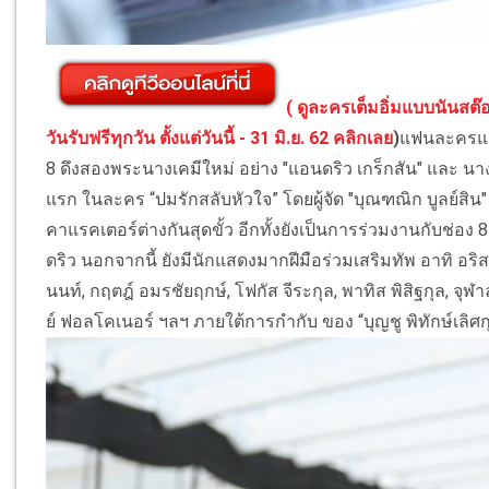
( ดูละครเต็มอิ่มแบบนันสต๊อป
วันรับฟรีทุกวัน ตั้งแต่วันนี้ - 31 มิ.ย. 62 คลิกเลย
)
แฟนละครแนว
8 ดึงสองพระนางเคมีใหม่ อย่าง "แอนดริว เกร็กสัน" และ นางเ
แรก ในละคร “ปมรักสลับหัวใจ” โดยผู้จัด "บุณฑณิก บูลย์สิน"
คาแรคเตอร์ต่างกันสุดขั้ว อีกทั้งยังเป็นการร่วมงานกับช่อง
ดริว นอกจากนี้ ยังมีนักแสดงมากฝีมือร่วมเสริมทัพ อาทิ อริ
นนท์, กฤตฎ์ อมรชัยฤกษ์, โฟกัส จีระกุล, พาทิส พิสิฐกุล, จุฬ
ย์ ฟอลโคเนอร์ ฯลฯ ภายใต้การกำกับ ของ “บุญชู พิทักษ์เลิ