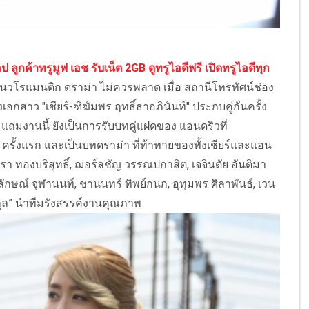
 ลูกค้าทรูมูฟ เอช รับเน็ต 2GB ดูทรูไอดีฟรี เปิดทรูไอดีทุก
โรแมนติก ดราม่า ไม่ควรพลาด เมื่อ สถานีโทรทัศน์ช่อง
อกสาว "เชียร์-ฑิฆัมพร ฤทธิ์ธาอภินันท์" ประกบคู่กันครั้ง
 แถมงานนี้ ยังเป็นการรับบทคู่แฝดของ แอนดริวที่
 8 ครั้งแรก และเป็นบทดราม่า ที่ท้าทายของทั้งเชียร์และแอน
สรา ทองบริสุทธิ์, ฌอร์ลชัญ วรรณปกาสิต, เจจินตัย อันติมา
าลักษณ์ จุฬานนท์, ชานนทร์ ทิพย์กนก, อุทุมพร ศิลาพันธ์, เวน
ศกุล” นำทีมรังสรรค์งานคุณภาพ