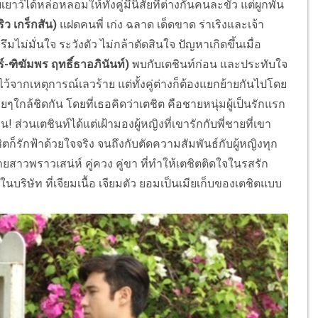
ว์ได้หล่อหลอมให้ทั้งคู่มีนิสัยที่ต่างกันคนละขั้ว แต่ผูกพัน
ิว เกร็กสัน)
แฝดคนพี่ เก่ง ฉลาด เด็ดขาด ร่าเริงและเจ้า
มไม่มั่นใจ ระวังตัว ไม่กล้าตัดสินใจ ปัญหาเกิดขึ้นเมื่อ
ยร์-ฑิฆัมพร ฤทธิ์ธาอภินันท์)
พบกับเตชินท์ก่อน และประทับใจ
ไว้จากเหตุการณ์เลวร้าย แต่ทั้งคู่ต่างก็ต้องแยกย้ายกันไปโดย
อยๆใกล้ชิดกัน โดยที่เธอคิดว่าเตชิต คือชายหนุ่มผู้เป็นรักแรก
ส่วนเตชินท์ได้แต่เฝ้ามองผู้หญิงที่เขารักกับพี่ชายที่เขา
ตก็รักฟ้าด้วยใจจริง จนถึงกับตัดความสัมพันธ์กับผู้หญิงทุก
ยสาวพราวเสน่ห์ คู่ควง คู่ขา ที่ทำให้เตชิตติดใจในรสรัก
ริษัท ที่เจียมเนื้อ เจียมตัว ยอมเป็นเมียเก็บของเตชิตแบบ