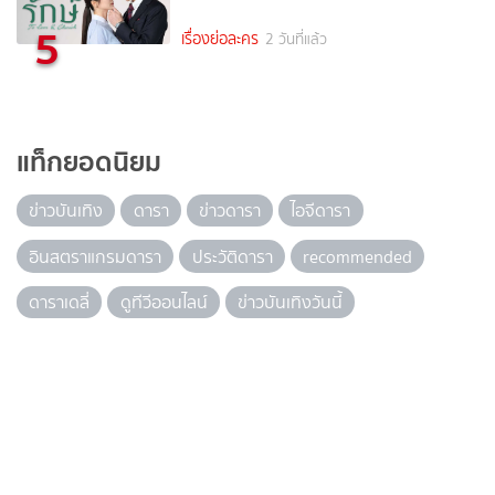
5
เรื่องย่อละคร
2 วันที่แล้ว
แท็กยอดนิยม
ข่าวบันเทิง
ดารา
ข่าวดารา
ไอจีดารา
อินสตราแกรมดารา
ประวัติดารา
recommended
ดาราเดลี่
ดูทีวีออนไลน์
ข่าวบันเทิงวันนี้