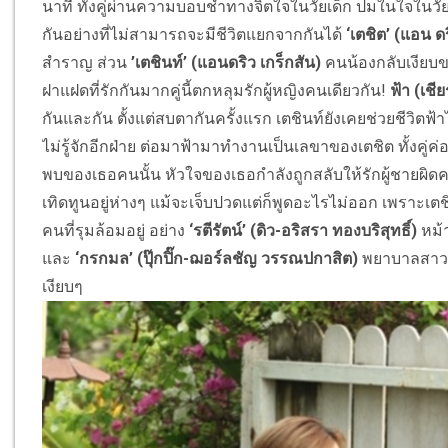
นาที ทั้งคู่ผ่านความบอบช้ำทางจิตใจในวัยเด็ก ปมในใจในวัยเยา
กันอย่างที่ไม่สามารถจะมีชีวิตแยกจากกันได้
‘เตชิต’ (แอน ดร
สำราญ ส่วน
’เตชินท์’ (แอนดริว เกร็กสัน)
คนน้องกลับเงียบขรึ
ฝาแฝดที่รักกันมากคู่นี้ตกหลุมรักผู้หญิงคนเดียวกัน!
ฟ้า (เชี
กันและกัน ตั้งแต่สบตากันครั้งแรก เตชินท์ยังเคยช่วยชีวิตฟ้า
ไม่รู้จักอีกฝ่าย ต่อมาฟ้ามาทำงานเป็นเลขาของเตชิต ทั้งคู่ค่
พบของเธอคนนั้น หัวใจของเธอกำลังถูกสลับให้รักผู้ชายผิดคน! 
เทิดทูนอยู่ห่างๆ แม้จะเจ็บปวดแต่ก็พูดอะไรไม่ออก เพราะเตชิ
คนที่รุมล้อมอยู่ อย่าง
‘รตีรัตน์’ (ดิว-อริสรา ทองบริสุทธิ์)
หม้า
และ
‘กรกมล’ (ปุ๊กปิ๊ก-ฌอร์ลชัญ วรรณปกาสิต)
พยาบาลสาวในบ
เงียบๆ