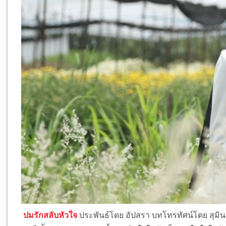
ปมรักสลับหัวใจ
ประพันธ์โดย อัปสรา บทโทรทัศน์โดย สุมินต