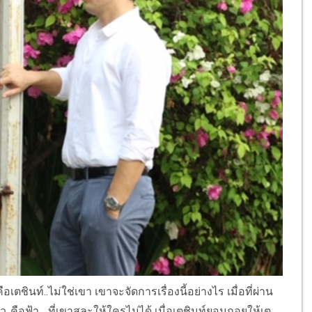
เตชินท์..ไม่ใช่เขา เขาจะจัดการเรื่องนี้อย่างไร เมื่อที่ผ่าน
ยว..คือฟ้า... ที่เขาสละให้ใครไม่ได้ เมื่อเตชินท์ยอมถอยให้เต