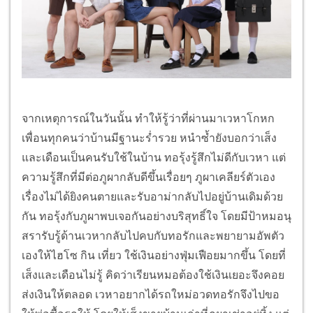
จากเหตุการณ์ในวันนั้น ทำให้รู้ว่าที่ผ่านมาเวหาโกหก
เพื่อนทุกคนว่าบ้านมีฐานะร่ำรวย หนำซ้ำยังบอกว่าเส็ง
และเดือนเป็นคนรับใช้ในบ้าน ทอรุ้งรู้สึกไม่ดีกับเวหา แต่
ความรู้สึกที่มีต่อภูผากลับดีขึ้นเรื่อยๆ ภูผาเคลียร์ตัวเอง
เรื่องไม่ได้ยิงคนตายและรับอาม่ากลับไปอยู่บ้านเดิมด้วย
กัน ทอรุ้งกับภูผาพบเจอกันอย่างบริสุทธิ์ใจ โดยมีป้าหมอนุ
สรารับรู้ด้านเวหากลับไปคบกับทอรักและพยายามอัพตัว
เองให้ไฮโซ กิน เที่ยว ใช้เงินอย่างฟุ่มเฟือยมากขึ้น โดยที่
เส็งและเดือนไม่รู้ คิดว่าเรียนหมอต้องใช้เงินเยอะจึงคอย
ส่งเงินให้ตลอด เวหาอยากได้รถใหม่อวดทอรักจึงไปขอ