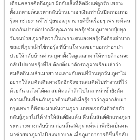
เดือนคลายคิดถึงภูผา ผิดกับเส็งที่คิดถึงแต่ลูกรัก เพราะ
ตั้งแต่หายเจ็บเวหากลับบ้านมาเอาเงินเท่านั้นปิดเทอมทอ
รุ้งมาช่วยงานที่ไร่ ปุ๋ยของภูผาขายดีขึ้นเรื่อยๆ เพราะมีคน
บอกกันปากต่อปากถึงคุณภาพ ทอรุ้งช่วยภูผาขายปุ๋ยทุก
วันจนป่วย ภูผาคิดว่าเป็นเพราะตนเองทอรุ้งถึงต้องลำบาก
ขณะที่ภูผาเฝ้าไข้ทอรุ้ง ที่บ้านโทรเลขมาบอกว่าอาม่า
ป่วยให้กลับบ้านด่วน ภูผาตั้งใจดูแลอาม่าให้หายดีก่อนจะ
กลับไปหาทอรุ้งที่ไร่ ต้อยติ่งมาดักรอภูผาพร้อมเล่าว่า
สมคิดกินเหล้าเมายา ทะเลาะกับคนที่บ้านทุกวัน ภูผาไม่
อยากให้สมคิดเดินทางผิดอีกจึงชวนสมคิดไปทำงานที่ไร่
ด้วยกัน แต่ไม่ได้ผล สมคิดถลำลึกไปไกล หนำซ้ำยังตัด
ความเป็นเพื่อนกับภูผาด้านสันต์เมื่อรู้ข่าวว่าภูผากลับมา
กรุงเทพฯ ก็คิดจะมาเล่นงานภูผา แต่พอเจอกันตัวต่อตัว
กลับสู้ภูผาไม่ได้ ทำให้สันต์ยิ่งแค้น คืนนั้นสันต์ดักแทงภูผา
ระหว่างทางกลับบ้าน ก่อนสิ้นสติภูผาเห็นว่าพี่เชิดเป็นคน
มาช่วยพาภูผาไปโรงพยาบาล เมื่อภูผาอาการดีขึ้นก็กลับ