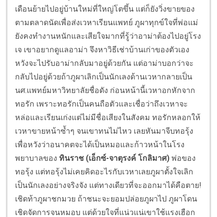
เดือนย้ายไปอยู่บ้านใหม่ที่ใหญ่โตขึ้น แต่ก็ยังวิ่งขายของ
ตามตลาดนัดเพื่อส่งเวหาเรียนแพทย์ ภูผาทุกข์ใจที่พ่อแม่
ยังคงทำงานหนักและเสียใจมากที่รู้ว่าอาม่าต้องไปอยู่โรง
เจ เขาอยากดูแลอาม่า จึงหาวิธีเช่าบ้านเก่าของตัวเอง
หวังจะไปรับอาม่ากลับมาอยู่ด้วยกัน แต่อาม่าบอกว่าจะ
กลับไปอยู่ด้วยถ้าภูผาเลิกเป็นนักเลงด้านเวหากลายเป็น
นศ.แพทย์มหาวิทยาลัยชื่อดัง ก่อนหน้านี้เวหาอกหักจาก
ทอรัก เพราะทอรักเป็นคนถือตัวและเชื่อว่าถึงเวหาจะ
หล่อและเรียนเก่งแต่ไม่มีชื่อเสียงในสังคม ทอรักหลอกให้
เวหาขายหน้าซ้ำๆ จนเขาทนไม่ไหว เลยหันมาจีบทอรุ้ง
เพื่อหวังว่าอนาคตจะได้เป็นหมอและก้าวหน้าในโรง
พยาบาลของ
ทินราช (เอ็กซ์
-
จาตุรงค์ โกลิมาศ)
พ่อของ
ทอรุ้ง แต่ทอรุ้งไม่เคยคิดอะไรกับเวหาเลยภูผาตั้งใจเลิก
เป็นนักเลงอย่างจริงจัง แต่ทางเดียวที่จะออกมาได้คือตาย!
เชิดท้าภูผาชกมวย ถ้าชนะจะยอมปล่อยภูผาไป ภูผาโดน
เชิดจัดการจนหมอบ แต่ด้วยใจที่แน่วแน่เขาใช้แรงเฮือก