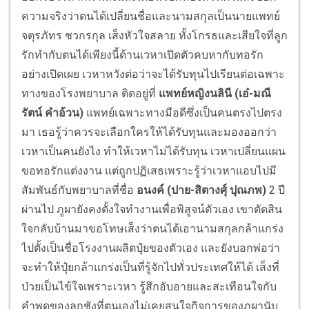
ความจริงว่าตนได้เปลี่ยนชื่อและนามสกุลเป็นนายแพทย์
จตุรภัทร ชวกรกุล เส็งหัวใจสลาย ทั้งโกรธและเสียใจที่ลูก
รักทำกับตนได้เพียงนี้ด้านเวหาเปิดตัวคบหากับทอรัก
อย่างเปิดเผย เวหาหวังต่อว่าจะได้รับทุนไปเรียนต่อเฉพาะ
ทางของโรงพยาบาล ติดอยู่ที่
แพทย์หญิงนลินี (เอ๋
-มณี
รัตน์ คำอ้วน)
แพทย์เฉพาะทางมือดีซึ่งเป็นคนตรงไปตรง
มา เธอรู้ว่าควรจะเลือกใครให้ได้รับทุนและมองออกว่า
เวหาเป็นคนยังไง ทำให้เวหาไม่ได้รับทุน เวหาเปลี่ยนแผน
ขอทอรักแต่งงาน แต่ถูกปฏิเสธเพราะรู้ว่าเวหาแอบไปมี
สัมพันธ์กับพยาบาลที่ชื่อ
อนงค์ (ปาย
-
สิตางศุ์ ปุณภพ)
2 ปี
ผ่านไป ภูผายังคงตั้งใจทำงานเพื่อพิสูจน์ตัวเอง เขาตัดสิน
ใจกลับบ้านมาขอโทษเส็งว่าตนได้เอานามสกุลกล้าแกร่ง
ไปตั้งเป็นชื่อโรงงานผลิตปุ๋ยของตัวเอง และยังบอกพ่อว่า
จะทำให้ปุ๋ยกล้าแกร่งเป็นที่รู้จักไปทั่วประเทศให้ได้ เส็งที่
ป่วยเป็นไข้ใจเพราะเวหา รู้สึกอับอายและสะเทือนใจกับ
คำพูดของลูกชังที่ตนเองไม่เคยสนใจกิจการของภูผานับ