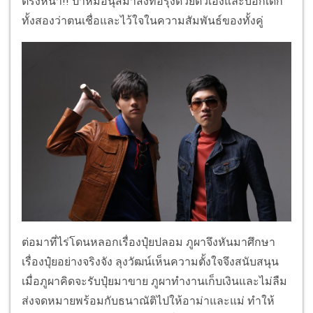
ตรงหน้า!! ป้าหมอนุสมาส่งทอรุ้งด้วยตัวเองและบอกเด็ก
ทั้งสองว่าตนเชื่อและไว้ใจในความสัมพันธ์ของทั้งคู่
ต่อมาที่ไร่โดนหลอกเรื่องปุ๋ยปลอม ภูผาจึงหันมาศึกษา
เรื่องปุ๋ยอย่างจริงจัง ลุงวัฒน์เห็นความตั้งใจจึงสนับสนุน
เมื่อภูผาคิดจะรับปุ๋ยมาขาย ภูผาทำงานเก็บเงินและไม่ลืม
ส่งจดหมายพร้อมกับธนาณัติไปให้อาม่าและแม่ ทำให้