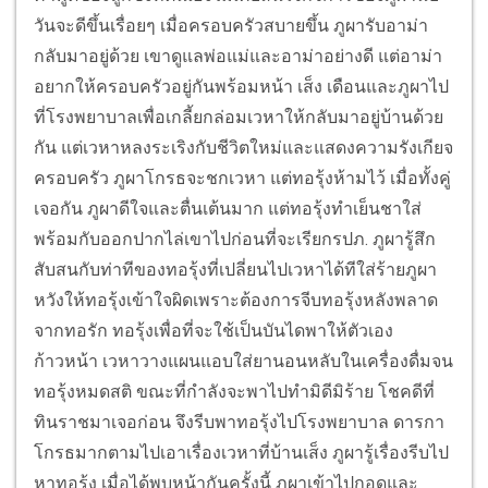
วันจะดีขึ้นเรื่อยๆ เมื่อครอบครัวสบายขึ้น ภูผารับอาม่า
กลับมาอยู่ด้วย เขาดูแลพ่อแม่และอาม่าอย่างดี แต่อาม่า
อยากให้ครอบครัวอยู่กันพร้อมหน้า เส็ง เดือนและภูผาไป
ที่โรงพยาบาลเพื่อเกลี้ยกล่อมเวหาให้กลับมาอยู่บ้านด้วย
กัน แต่เวหาหลงระเริงกับชีวิตใหม่และแสดงความรังเกียจ
ครอบครัว ภูผาโกรธจะชกเวหา แต่ทอรุ้งห้ามไว้ เมื่อทั้งคู่
เจอกัน ภูผาดีใจและตื่นเต้นมาก แต่ทอรุ้งทำเย็นชาใส่
พร้อมกับออกปากไล่เขาไปก่อนที่จะเรียกรปภ. ภูผารู้สึก
สับสนกับท่าทีของทอรุ้งที่เปลี่ยนไปเวหาได้ทีใส่ร้ายภูผา
หวังให้ทอรุ้งเข้าใจผิดเพราะต้องการจีบทอรุ้งหลังพลาด
จากทอรัก ทอรุ้งเพื่อที่จะใช้เป็นบันไดพาให้ตัวเอง
ก้าวหน้า เวหาวางแผนแอบใส่ยานอนหลับในเครื่องดื่มจน
ทอรุ้งหมดสติ ขณะที่กำลังจะพาไปทำมิดีมิร้าย โชคดีที่
ทินราชมาเจอก่อน จึงรีบพาทอรุ้งไปโรงพยาบาล ดารกา
โกรธมากตามไปเอาเรื่องเวหาที่บ้านเส็ง ภูผารู้เรื่องรีบไป
หาทอรุ้ง เมื่อได้พบหน้ากันครั้งนี้ ภูผาเข้าไปกอดและ