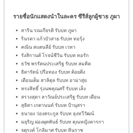
รายชื่อนักแสดงนำในละคร
ซีรีส์ลูกผู้ชาย
ภูผา
สาริน รณเกียรติ รับบท ภูผา
รินรดา แก้วบัวสาย รับบท ทอรุ้ง
คณิน สแตนลีย์ รับบท เวหา
รังสิกานต์ โรจน์ชีวิน รับบท ทอรัก
ธวัช พรรัตนประเสริฐ รับบท สมคิด
ธิดารัตน์ ปรือทอง รับบท ต้อยติ่ง
เดือนเต็ม สาลิตุล รับบท อาม่าสุ่ย
ทรงสิทธิ์ รุ่งนพคุณศรี รับบท เส็ง
สรวงสุดา ลาวัณย์ประเสริฐ รับบท เดือน
สุธิตา เกตานนท์ รับบท ป้านุสรา
ธนายง ว่องตระกูล รับบท ลุงทวีวัฒน์
มยุริญ ผ่องผุดพันธ์ รับบท คุณหญิงดารกา
จตุรงค์ โกลิมาศ รับบท ทินราช