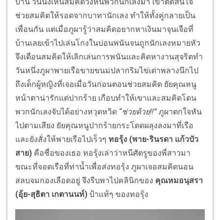
บ้าน วันนึงเห็นสมคิดวิ่งหนีพวกนักเลงมา เขาตัดสินใจ
ช่วยสมคิดให้รอดจากบาทานักเลง ทำให้ทั้งคู่กลายเป็น
เพื่อนกัน แต่เมื่อภูผารู้ว่าสมคิดอยากหาเงินมาจุนเจือที่
บ้านเลยเข้าไปเล่นโกงในบ่อนพนันจนถูกนักเลงหมายหัว
จึงเตือนสมคิดให้เลิกเล่นการพนันและคิดหางานสุจริตทำ
วันหนึ่งภูผาพายเรือขายขนมปลากริมไข่เต่าพลางนึกไป
ถึงเด็กผู้หญิงที่เจอเมื่อวันก่อนตอนช่วยสมคิด ยัยคุณหนู
หน้าตาน่ารักแต่ปากร้าย เกือบทำให้เขาและสมคิดโดน
พวกนักเลงจับได้อย่างหวุดหวิด
“ช่วยด้วย!!”
ภูผาตกใจหัน
ไปตามเสียง ยัยคุณหนูปากร้ายกระโดดผลุงลงมาที่เรือ
และยังสั่งให้พายเรือไปเร็วๆ
ทอรุ้ง (พาย
-
รินรดา แก้วบัว
สาย)
คือชื่อของเธอ ทอรุ้งเล่าว่าหนีศัตรูของพี่สาวมา
ขณะที่จอดเรือที่ท่าน้ำเพื่อส่งทอรุ้ง ภูผาเจอสมคิดนอน
สลบจมกองเลือดอยู่ จึงรีบพาไปคลินิกของ
คุณหมอนุสรา
(อุ้ย
-
สุธิตา เกตานนท์)
ป้าแท้ๆ ของทอรุ้ง