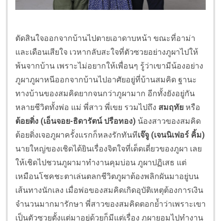
ตัดสินใจออกจากบ้านไปตายเอาดาบหน้า ขณะที่อาม่า
และเดือนเสียใจ เวหากลับสะใจที่ตัวซวยอย่างภูผาไปให้
พ้นจากบ้าน เพราะไม่อยากให้เพื่อนๆ รู้ว่าเขามีน้องอย่าง
ภูผาภูผาหนีออกจากบ้านไปอาศัยอยู่ที่บ้านสมคิด ฐานะ
ทางบ้านของสมคิดยากจนกว่าภูผามาก อีกทั้งยังอยู่กัน
หลายชีวิตทั้งพ่อ แม่ พี่สาว พี่เขย รวมไปถึง
สมฤทัย
หรือ
ต้อยติ่ง (เอ็นจอย
-
ธิดารัตน์ ปรือทอง)
น้องสาวของสมคิด
ต้อยติ่งเจอภูผาครั้งแรกก็หลงรักทันที
เจ๊จู (เจนนิเฟอร์ คิ้ม)
นายใหญ่ของเชิดได้ยินเรื่องจิตใจที่เด็ดเดี่ยวของภูผา เลย
ให้เชิดไปชวนภูผามาทำงานคุมบ่อน ภูผาปฏิเสธ แต่
เหมือนโชคชะตาเล่นตลกชีวิตภูผาต้องพลิกผันมาอยู่บน
เส้นทางนักเลง เมื่อพ่อของสมคิดเกิดอุบัติเหตุต้องการเงิน
จำนวนมากมารักษา พี่สาวของสมคิดตอกย้ำว่าเพราะเขา
เป็นตัวซวยตั้งแต่มาอยู่ด้วยก็มีแต่เรื่อง ภูผายอมไปทำงาน