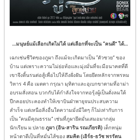
...มนุษย์แม้เลือกเกิดไม่ได้ แต่เลือกที่จะเป็น “คนดี” ได้...
เฉกเช่นชีวิตของภูผา ถึงแม้จะเกิดมาเป็น “ตัวซวย” ของ
บ้าน แต่เพราะความไม่ย่อท้อและมุ่งมั่นที่จะมีอนาคตที่ดี
เขาจึงดิ้นรนต่อสู้เพื่อไปให้ถึงฝั่งฝัน โดยยึดหลักจากพรหม
วิหาร 4 คือ เมตตา กรุณา มุทิตาและอุเบกขาตามที่อาม่า
อบรมสั่งสอน บวกกับได้กำลังใจจากทอรุ้งผู้เป็นดั่งลมใต้
ปีกคอยประคองทำให้เขาบินฝ่าพายุจนประสบความ
สำเร็จ แต่เหนือสิ่งอื่นใดความมั่งมีใดๆ ก็ไม่เท่ากับการ
เป็น “คนมีคุณธรรม” เช่นที่ภูผายึดมั่นเสมอมากลุ่ม
นักเรียน ม.ปลาย
ภูผา
(อิน
-
สาริน รณเกียรติ)
เด็กหนุ่ม
หน้าตาดีเป็นที่หมั่นไส้ของ
สมคิด (เอิร์ธ
-
ธวัช พรรัตน