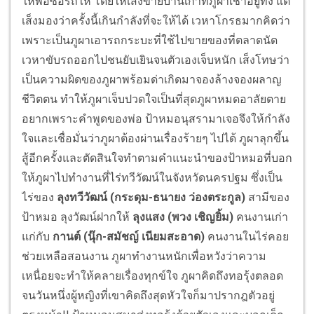
ให้พ่อซื้อรถให้ โดยให้เส็งขายบ้านเก่าที่ภูผาเช่าอยู่ทิ้ง แต่
เส็งมองว่าครั้งนี้เกินกำลังที่จะให้ได้ เวหาโกรธมากคิดว่า
เพราะเป็นภูผาเอารถกระบะที่ใช้ไปขายของที่ตลาดนัด
เวหาขับรถออกไปชนยับเยินจนตัวเองเจ็บหนัก เส็งโทษว่า
เป็นความผิดของภูผาพร้อมด่าเกิดมาจองล้างจองผลาญ
ชีวิตตน ทำให้ภูผาเจ็บปวดใจเป็นที่สุดภูผาหมดอาลัยตาย
อยากเพราะคำพูดของพ่อ ป้าหมอนุสรามาเจอจึงให้กำลัง
ใจและเชื่อมั่นว่าภูผาต้องผ่านเรื่องร้ายๆ ไปได้ ภูผาลุกขึ้น
สู้อีกครั้งและตัดสินใจทำตามคำแนะนำของป้าหมอที่บอก
ให้ภูผาไปทำงานที่ไร่ทวีวัฒน์ในจังหวัดนครปฐม ซึ่งเป็น
ไร่ของ
ลุงทวีวัฒน์ (กระดุม
-ธนายง ว่องตระกูล)
สามีของ
ป้าหมอ ลุงวัฒน์ฝากให้
ลุงแสง (พวง เชิญยิ้ม)
คนงานเก่า
แก่กับ
กานต์ (นุ๊ก
-
สมัชญ์ เนียมสะอาด)
คนงานในไร่คอย
ช่วยเหลือสอนงาน ภูผาทำงานหนักเพื่อหวังว่าความ
เหนื่อยจะทำให้คลายเรื่องทุกข์ใจ ภูผาคิดถึงทอรุ้งตลอด
จนวันหนึ่งผู้หญิงที่เขาคิดถึงสุดหัวใจก็มาปรากฎตัวอยู่