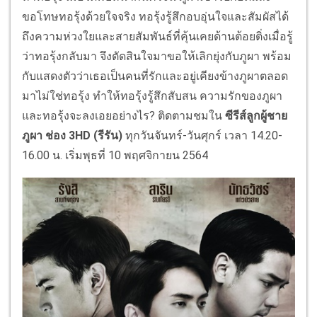
ขอโทษทอรุ้งด้วยใจจริง ทอรุ้งรู้สึกอบอุ่นใจและสัมผัสได้
ถึงความห่วงใยและสายสัมพันธ์ที่คุ้นเคยด้านต้อยติ่งเมื่อรู้
ว่าทอรุ้งกลับมา จึงตัดสินใจมาขอให้เลิกยุ่งกับภูผา พร้อม
กับแสดงตัวว่าเธอเป็นคนที่รักและอยู่เคียงข้างภูผาตลอด
มาไม่ใช่ทอรุ้ง ทำให้ทอรุ้งรู้สึกสับสน ความรักของภูผา
และทอรุ้งจะลงเอยอย่างไร? ติดตามชมใน
ซีรีส์ลูกผู้ชาย
ภูผา ช่อง 3HD (รีรัน)
ทุกวันจันทร์-วันศุกร์ เวลา 14.20-
16.00 น. เริ่มพุธที่ 10 พฤศจิกายน 2564