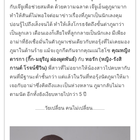
กับเจ๊จูเพื่อช่วยสมคิด ด้วยความฉลาด เจ๊จูเอ็นดูภูผามาก
ทำให้สันต์ไม่พอใจต่อมาข่าวเรื่องที่ภูผาเป็นนักเลงคุม
บ่อนรู้ไปถึงเส็งจนได้ ทำให้เส็งโกรธจัดถึงขั้นด่าภูผาว่า
เป็นลูกเลว เดือนเองก็เสียใจที่ลูกกลายเป็นนักเลง มีเพียง
อาม่าที่ยังเชื่อมั่นในตัวภูผาเช่นเดียวกับทอรุ้งที่ไม่เคยมอง
ภูผาในด้านร้าย แม้จะถูกกีดกันจากคุณแม่ไฮโซ
คุณหญิง
ดารกา (กิ๊ก
-
มยุริญ ผ่องผุดพันธ์)
กับ
ทอรัก
(หญิง
-รังสิ
กานต์ โรจน์ชีวิน)
พี่สาวที่ไม่อยากให้น้องสาวไปคบหากับ
คนที่มีฐานะต่ำชั้นกว่า แต่แล้วในวันที่ทอรุ้งนัดภูผาให้มา
เจอกับอาม่าซึ่งคิดถึงและเป็นห่วงหลาน ภูผากลับไม่มา
ตามนัด อีกทั้งยังเงียบหายไปกว่า 5 ปี
..........วัยเปลี่ยน คนไม่เปลี่ยน.............