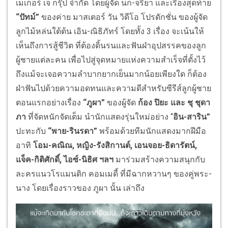
เมเกอร์ เจ กรุ๊ป จำกัด โดยผู้จัด นก-จริยา และเรื่องสุดท้าย
“ปัทม์”
ของค่าย มาสเตอร์ วัน วิดีโอ โปรดักชั่น ของผู้จัด
ลูกไม้หล่นใต้ต้น เอิน-ณิธิภัทร์ โดยทั้ง 3 เรื่อง จะเน้นให้
เห็นถึงการสู้ชีวิต ที่ต้องดิ้นรนและฟันฝ่าอุปสรรคของลูก
ผู้ชายแต่ละคน เพื่อไปสู่จุดหมายแห่งความสำเร็จที่ตั้งไว้
ถึงแม้จะเจอความลำบากยากเย็นมากน้อยเพียงใด ก็ต้อง
ฝ่าฟันไปด้วยความอดทนและความดีสำหรับซีรีส์ลูกผู้ชาย
ตอนแรกอย่างเรื่อง
“ภูผา”
ของผู้จัด
ก้อง ปิยะ และ ชุ ชุดา
ภา
ที่จัดหนักจัดเต็ม นำนักแสดงรุ่นใหม่อย่าง “
อิน-สาริน”
ปะทะกับ
“พาย-รินรดา”
พร้อมด้วยทีมนักแสดงมากฝีมือ
อาทิ
โอม-คณิณ
, หญิง-รังสิกานต์, เอนจอย-ธิดารัตน์,
แจ็ค-กิติศักดิ์, ไอซ์-นิธิศ
ฯลฯ
มาร่วมสร้างความสนุกกับ
ละครแนวโรแมนติก คอมเมดี้ ที่มีฉากหวานๆ ของคู่พระ-
นาง โดยเรื่องราวของ ภูผา นั้น เล่าถึง