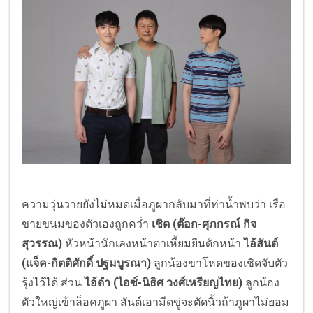
ความวุ่นวายยังไม่หมดเมื่อภูผากลับมาที่ท่าน้ำพบว่า เรือ
ขายขนมของตัวเองถูกคว่ำ
เชิด (ต๊อก
-
ศุภกรณ์ กิจ
สุวรรณ)
หัวหน้านักเลงหน้าตาเหี้ยมยืนดักหน้า
ไอ้สันต์
(แจ็ค
-
กิตติศักดิ์ ปฐมบูรณา)
ลูกน้องขาโหดของเชิดจับตัว
รุ้งไว้ได้ ส่วน
ไอ้ดำ (ไอซ์
-
นิธิศ วงศ์เหรียญไทย)
ลูกน้อง
ตัวใหญ่เข้าล็อคภูผา สันต์เอามีดขู่จะตัดนิ้วถ้าภูผาไม่ยอม