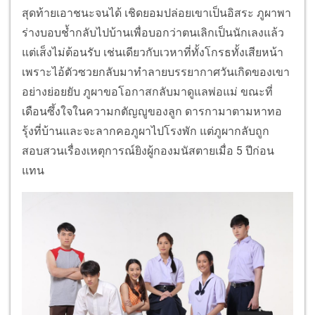
สุดท้ายเอาชนะจนได้ เชิดยอมปล่อยเขาเป็นอิสระ ภูผาพา
ร่างบอบช้ำกลับไปบ้านเพื่อบอกว่าตนเลิกเป็นนักเลงแล้ว
แต่เส็งไม่ต้อนรับ เช่นเดียวกับเวหาที่ทั้งโกรธทั้งเสียหน้า
เพราะไอ้ตัวซวยกลับมาทำลายบรรยากาศวันเกิดของเขา
อย่างย่อยยับ ภูผาขอโอกาสกลับมาดูแลพ่อแม่ ขณะที่
เดือนซึ้งใจในความกตัญญูของลูก ดารกามาตามหาทอ
รุ้งที่บ้านและจะลากคอภูผาไปโรงพัก แต่ภูผากลับถูก
สอบสวนเรื่องเหตุการณ์ยิงผู้กองมนัสตายเมื่อ 5 ปีก่อน
แทน