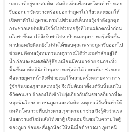
บอกว่าที่อยู่ของสมคิด ..สมคิดเห็นเพื่อนจะโดนทำร้ายเลย
รีบออกมาขัดขวางพร้อมบอกว่าภูผาไม่เกี่ยวและยอมให้
เชิดพาตัวไป ภูผาจะตามไปช่วยแต่เห็นทอรุ้งกำลังถูกฉุด
กระชากเลยตัดสินใจวิ่งไปช่วยทอรุ้งที่โดนผลักตกน้ำก่อน
เมื่อพาขึ้นมาได้จึงรีบพาไปหาป้าหมอนุสรา ทอรุ้งฟื้นขึ้น
มาปลอดภัยดีแต่ยังไม่ทันได้ขอบคุณ เพราะภูผารีบออกไป
ช่วยสมคิดทอรุ้งทบทวนเหตุการณ์ได้ว่าเธอสำลักอยู่ใต้
น้ำ ก่อนจะหมดสติก็รู้สึกเหมือนมีคนมาช่วย จนกระทั่ง
ฟื้นขึ้นมาที่คลินิกป้านุสรา ทอรุ้งจำได้ว่าคนที่มาช่วยเธอ
คือนายภูผาหน้าลิงที่ช่วยเธอไว้หลายครั้งหลายครา การ
รู้จักกันของภูผาและทอรุ้ง จึงเริ่มต้นมาตั้งแต่วันนั้นแต่ใน
ชีวิตคนเรา ถ้าลองได้เข้าไปยุ่งเกี่ยวกับอันธพาลก็ยากที่จะ
หลุดพ้นโดยง่าย เช่นภูผาและสมคิด เหตุกาณ์วันนั้นทำให้
สมคิดโดนกระทืบปางตาย ภูผาตามมาช่วย ถึงรู้ตัวว่าแรง
น้อยกว่าแต่ใจมันสั่งให้เขาสู้ เชิดแอบชื่นชมในความใจสู้
ของภูผา ก่อนจะสั่งลูกน้องให้หนีเมื่อตำรวจมา ภูผาหนี