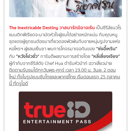
The Inextricable Destiny วาสนารักมิอาจเร้น
เป็นซีรีส์แนวโร
แมนติกพีเรียดจะมามัดหัวใจผู้ชมได้อย่างหนักแน่น กับคุณหนู
ชุดแดงผู้ซุกซนต้องมาเกี่ยวดองพัวพันกับชายหนุ่มรูปงามแห่ง
"ซ่งอี้เหริน"
หอโหรฯ ผู้แสนเย็นชา พบการโคจรมาเจอกันของ
"หวังโย่วซั่ว"
"หลี่เสี่ยงเจียง"
กับ
การันตีผลงานการสร้างโดย
ผู้กำกับจากซีรีส์ดัง Chef Hua ตำรับหัวป่าก์ ฮวาเสี่ยวม่าย
ติดตามรับชมได้ทุกวันพุธ-ศุกร์ เวลา 19.00 น. วันละ 2 ตอน
ใหม่ ทั้งในรูปแบบซับไทยและพากย์ไทย เริ่มตอนแรก 25 ตุลาคม
นี้ ที่ทรูไอดี