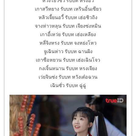
หวังโย่วซั่ว รับบท หรงอวี้
เกาสวีหยาง รับบท เหรินอิ๋นเซียว
หลิวเจี้ยนอวี้ รับบท เฮ่อชิวถิง
จางห่าวหลุน รับบท เจียงซ่งหมิน
เกาอี้เหว่ย รับบท เฮ่อเหลียง
หลี่จิงหรง รับบท จงหย่งโหว
จูเฉินห่าว รับบท ฉานผิง
เถาซือหยวน รับบท เฮ่อเฉินโจว
กงเจิ้นหนาน รับบท หรงเจียง
เว่ยจินซ่ง รับบท หวังเต๋อฉวน
เฉินซั่ว รับบท ฉู่ฉู่