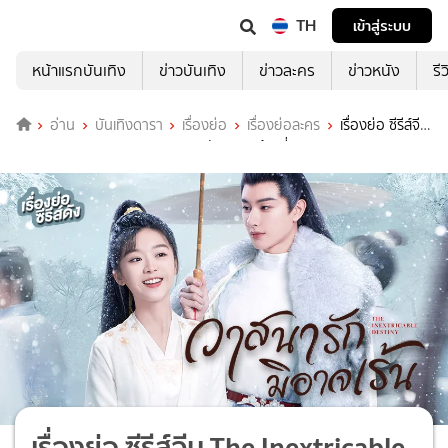
TH
เข้าสู่ระบบ
หน้าแรกบันเทิง
ข่าวบันเทิง
ข่าวละคร
ข่าวหนัง
รี
อ่าน
บันเทิงดารา
เรื่องย่อ
เรื่องย่อละคร
เรื่องย่อ ซีรีส์จีน
The Inextricable Destiny วาสนารักมิอาจเร้น ที่ TrueID
เรื่องย่อ ซีรีส์จีน The Inextricable