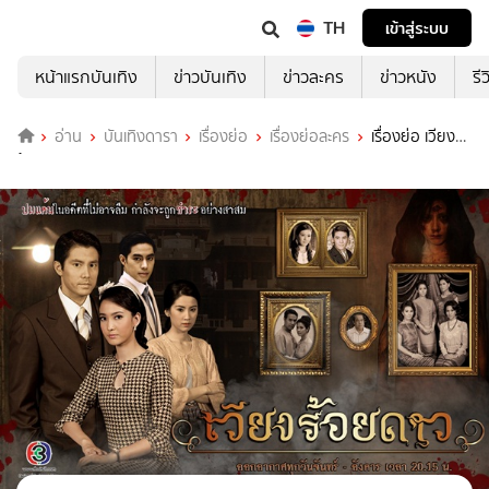
TH
เข้าสู่ระบบ
หน้าแรกบันเทิง
ข่าวบันเทิง
ข่าวละคร
ข่าวหนัง
รี
อ่าน
บันเทิงดารา
เรื่องย่อ
เรื่องย่อละคร
เรื่องย่อ เวียง
ร้อยดาว