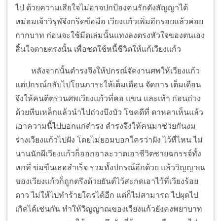
ไป ด้วยความเสียใจไม่อาจปกป้องคนรักดังสัญญาได้
หม่อมเจ้าวิรุฬจึงกรีดข้อมือ เวียงแก้วเพิ่มอีกรอยแล้วค่อย
กากบาท ก่อนจะใช้มีดเล่มนั้นแทงลงตรงหัวใจของตนเอง
สิ้นใจตายตรงนั้น เพื่อชดใช้หนี้ชีวิตให้แก้เวียงแก้ว
หลังจากนั้นดำรงจึงให้ปกรณ์จัดงานศพให้เวียงแก้ว
แต่ปกรณ์กลับไปโยนภาระให้เต็มเดือน จัดการ เต็มเดือน
จึงให้คนตีตรวนศพเวียงแก้วที่คอ แขน และเท้า ก่อนถ่วง
ด้วยหีบเหล็กแล้วนำไปถ่วงบึงบัว โชคดีที่ ดาหลาเห็นแล้ว
เอาความนี้ไปบอกแก่ดำรง ดำรงจึงให้คนมาช่วยกันงม
ร่างเวียงแก้วไปฝัง โดยไม่ยอมบอกใครว่าฝัง ไว้ที่ไหน ไม่
นานนักผีเวียงแก้วก็ออกอาละวาดเอาชีวิตชายฉกรรจ์ทั้ง
หกที่ ข่มขืนเธอสำเร็จ รวมทั้งปกรณ์อีกด้วย แล้ววิญญาณ
ของเวียงแก้วก็ถูกตรึงด้วยยันต์ไว้สะกดเอาไว้ที่เวียงร้อย
ดาว ไม่ให้ไปทำร้ายใครได้อีก แต่ก็ไม่สามารถ ไปผุดไป
เกิดได้เช่นกัน ทำให้วิญญาณของเวียงแก้วยังคงพยาบาท