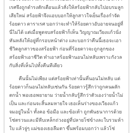
เรศจึงถูกดำรงตักเตือนแล้วสั่งให้สร้อยฟ้ากลับไปอบรมลูก
เสียใหม่ สร้อยฟ้าจึงแอบบอกให้ลูกสาวใจเย็นเรื่องกำจัด
ร้อยดาว ดาราเรศ บอกว่าจะทำให้ร้อยดาวอับอายจนอยู่ที่
นี่ไม่ได้ แต่เมื่อพูดจบสร้อยฟ้าก็เห็น วิญญาณเวียงแก้วนั่ง
หันหลังให้อยู่ที่กรอบหน้าต่าง และบอกว่าคืนนี้เธอจะเอา
ชีวิตลูกสาวของสร้อยฟ้า ก่อนที่ร้อยดาวจะถูกลูกของ
สร้อยฟ้าเอาชีวิต ทำเอาสร้อยฟ้านอนไม่หลับเพราะกังวล
กับสิ่งที่เห็นไปทั้งคืนทีเดียว
คืนนั้นไม่เพียง แต่สร้อยฟ้าเท่านั้นที่นอนไม่หลับ แต่
ร้อยดาวก็นอนไม่หลับเช่นกัน ร้อยดาวรู้สึกว่าถูกคนผลัก
ตกน้ำ พอเธอพยายาม ว่ายน้ำกลับรู้สึกว่าตัวเองว่ายน้ำไม่
เป็น และก่อนจะสิ้นลมหายใจ เธอเห็นร่างของเวียงแก้ว
จมอยู่ในน้ำ ทั้งคอ ข้อมือ และข้อเท้า ถูกพันธนาการด้วย
โซ่ตรวนและมีหีบเหล็กถ่วงอยู่ที่ปลายโซ่ข้างละใบรวมห้า
ใบ แล้วจู่ๆ แม่ของเธอลืมตา ขึ้นพร้อมบอกว่า แล้วโซ่