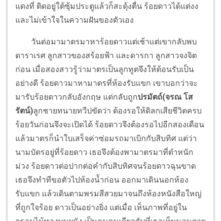
แดงที่ ติดอยู่ใต้ซุ้มประตูแล้วก็สะดุ้งตื่น ร้อยดาวได้แต่งง
และไม่เข้าใจในความฝันของตัวเอง
วันต่อมามาตรมาหาร้อยดาวแต่เช้าแต่เขากลับพบ
ดาราเรศ ลูกสาวของสร้อยฟ้า และดารกา ลูกสาวจงจิต
ก่อน เมื่อสองสาวรู้ว่ามาตรเป็นลูกทูตจึงให้ต้อนรับเป็น
อย่างดี ร้อยดาวมาหามาตรที่ห้องรับแขก เขาบอกว่าจะ
มารับร้อยดาวกลับอังกฤษ แต่กลับถูก
ปรมัตถ์(จรณ โส
รัตน์)
ลูกชายทนายทวีปขัดว่า ต้องรอให้ดิลกเสียชีวิตครบ
ร้อยวันก่อนจึงจะเปิดได้ ร้อยดาวจึงต้องรอไปอีกสองเดือน
แล้วมาตรก็นำใบเสร็จค่าซ่อมรถมาเบิกกับสิบทิศ แต่ว่า
นามบัตรอยู่ที่ร้อยดาว เธอจึงต้องพามาตรมาที่ตำหนัก
ม่วง ร้อยดาวต่อปากต่อคำกับสิบทิศจนร้อยดาวฉุนขาด
เธอจึงทำทีขอตัวไปห้องน้ำก่อน ออกมาเดินนอกห้อง
รับแขก แล้วเดินตามพรมสีสวยมาจนถึงห้องหนังสือใหญ่
ที่ถูกใจร้อย ดาวเป็นอย่างยิ่ง แต่เมื่อ เห็นภาพที่อยู่ใน