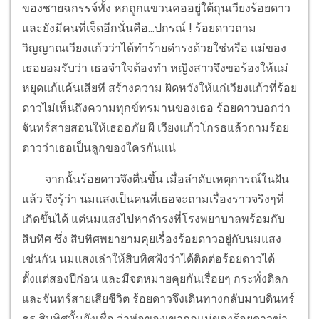
ของชายฉกรรจ์ทั้ง หกถูกแขวนคออยู่ใต้ถุนเวียงร้อยดาว
และยังมีคนที่เจ็ดอีกนั่นคือ...ปกรณ์ ! ร้อยดาวถาม
วิญญาณเวียงแก้วว่าได้ทำร้ายดำรงด้วยใช่หรือ แม่ของ
เธอยอมรับว่า เธอจำใจต้องทำ หญิงสาวจึงขอร้องให้แม่
หยุดแก้แค้นเสียที สร้างความ ผิดหวังให้แก่เวียงแก้วที่ร้อย
ดาวไม่เห็นถึงความทุกข์ทรมานของเธอ ร้อยดาวบอกว่า
จันทร์สายสอนให้เธออภัย ผี เวียงแก้วโกรธแล้วถามร้อย
ดาวว่าเธอเป็นลูกของใครกันแน่
จากนั้นร้อยดาวจึงตื่นขึ้น เมื่อลำดับเหตุการณ์ในฝัน
แล้ว จึงรู้ว่า นมแสงเป็นคนที่เธอจะถามเรื่องราวจริงๆที่
เกิดขึ้นได้ แต่นมแสงไปหาดำรงที่โรงพยาบาลพร้อมกับ
สิบทิศ ซึ่ง สิบทิศพยายามคุยเรื่องร้อยดาวอยู่กับนมแสง
เช่นกัน นมแสงเล่าให้สิบทิศฟังว่าได้ติดต่อร้อยดาวได้
ตั้งแต่สองปีก่อน และมีจดหมายคุยกันเรื่อยๆ กระทั่งดิลก
และจันทร์สายเสียชีวิต ร้อยดาวจึงเดินทางกลับมาบดินทร์
ธร สิบทิศนั้นยังเชื่อ ว่าพ่อของเขาถูกแม่ของร้อยดาวฆ่า