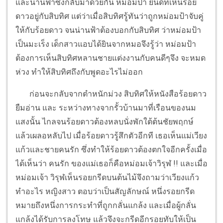
และน่านฟ้าซึ่งกลับมาด้วยกัน หม่อมป้า ยินดีที่เห็นร้อย
ดาวอยู่กับสิบทิศ แต่ว่าเมื่อสิบทิศรู้ทันว่าถูกหม่อมป้าจับคู่
ให้กับร้อยดาว จนน่านฟ้าต้องบอกกับสิบทิศ ว่าหม่อมป้า
เป็นมะเร็ง เด็กสาวแอบได้ยินจากหมอจึงรู้ว่า หม่อมป้า
ต้องการเห็นสิบทิศหลานชายแต่งงานกับคนดีๆจึง จะหมด
ห่วง ทำให้สิบทิศถึงกับพูดอะไรไม่ออก
ก่อนจะกลับจากตำหนักม่วง สิบทิศให้หนังสือร้อยดาว
ยืมอ่าน และ ระหว่างทางจากรั้วบ้านมาที่เรือนของนม
แสงนั้น ไกลจนร้อยดาวต้องหลบนั่งพักใต้ต้นชัยพฤกษ์
แล้วเผลอหลับไป เมื่อร้อยดาวรู้สึกตัวอีกที เธอเห็นแม่เวียง
แก้วและชายคนรัก ซึ่งทำให้ร้อยดาวต้องตกใจอีกครั้งเมื่อ
ได้เห็นว่า คนรัก ของแม่เธอก็คือหม่อมเจ้าวิรุฬ !! และเมื่อ
หม่อมเจ้า วิรุฬเห็นรอยกรีดบนต้นไม้จึงถามว่าเวียงแก้ว
ทำอะไร หญิงสาว ตอบว่าเป็นสัญลักษณ์ หนึ่งรอยกรีด
หมายถึงหนึ่งการกระทำที่ถูกกลั่นแกล้ง และเมื่อผู้กลั่น
แกล้งได้รับการลงโทษ แล้วจึงจะกรีดอีกรอยทับให้เป็น