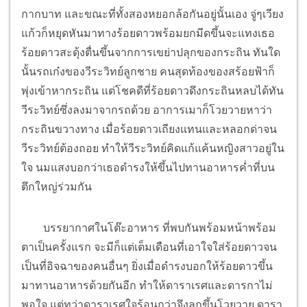
กากบาท และขณะที่ทั้งสองหยอกล้อกันอยู่นั้นเอง จู่ๆเวียง
แก้วก็หยุดหันมาทางร้อยดาวพร้อมยกมีดขึ้นจะแทงเธอ
ร้อยดาวสะดุ้งตื่นขึ้นจากการเขย่าปลุกของกระถิน ทันใด
นั้นรถเก๋งของวีระวิทย์ลูกชาย คนสุดท้องของสร้อยฟ้าก็
พุ่งเข้าหากระถิน แต่โชคดีที่ร้อยดาวดึงกระถินหลบได้ทัน
วีระวิทย์ซึ่งลงมาจากรถด้วย อาการเมาก็โวยวายหาว่า
กระถินขวางทาง เมื่อร้อยดาวเถียงแทนและหลอกด่าจน
วีระวิทย์ต้องถอย ทำให้วีระวิทย์คิดแก้แค้นหญิงสาวอยู่ใน
ใจ นมแสงบอกว่าเธอดำรงให้ขึ้นไปทานอาหารค่ำที่บน
ตึกใหญ่ร่วมกัน
บรรยากาศในโต๊ะอาหาร ที่พบกันพร้อมหน้าพร้อม
ตาเป็นครั้งแรก จะมีก็แต่เต็มเดือนที่เอาใจใส่ร้อยดาวจน
เป็นที่อิจฉาของคนอื่นๆ ยิ่งเมื่อดำรงบอกให้ร้อยดาวขึ้น
มาทานอาหารด้วยกันอีก ทำให้ดาราเรศและดารกาไม่
พอใจ แต่ทว่าดาราเรศใจร้อนกว่าจึงลุกขึ้นโวยวาย ดารา