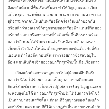
อาฆาต รอการชดใช้มาจนถึงวันที่ร้อยดาวหรือเมดาไป
ดึงผ้ายันต์จากที่พื้นเรือนขึ้นมา ทำให้วิญญาณของเวียง
แก้วหลุดจากมนต์สะกด ออกมาตามล่าทวงถามหา ความ
ยุติธรรมจากคนในบดินทร์ธรอีกครั้ง เวียงแก้วบอกกับ
สร้อยฟ้าว่าเธอเอาชีวิตลูกชายของสร้อยฟ้า แทนชีวิตของ
สร้อยฟ้า และกรีดกากบาทที่ข้อมือเพิ่มขึ้นอีกรอย พร้อม
บอกว่าอีกคนก็ได้รับกรรมแล้วยังเหลือรอยอีกสองรอย
เวียงแก้วจึงบังคับให้เต็มเดือนผูกคอตายเช่นเดียวกับที่ตัว
เธอเคย ทำในอดีต ก่อนหันมาหาร้อยดาวซึ่งสลบอยู่ใน
อ้อม แขนสิบทิศ เจ้าของรอยกรีดสุดท้ายนั้นคือ...ร้อยดาว
เวียงแก้วต้องการพาลูกสาวไปอยู่ด้วยแต่สิบทิศรีบ
บอกว่า นี่ไม่ ใช่ร้อยดาว เธอเป็นลูกสาวของดิลกและ
จันทร์สายชื่อ เมดา เวียงแก้วปฏิเสธการรับรู้ วิญญาณเธอ
จะสงบสุขไม่ได้ ถ้า รอยกรีดสุดท้ายไม่ได้รับการกรีดไขว้
เป็นกากบาทจนเสร็จสิ้น แต่ก่อนที่วิญญาณของเวียงแก้ว
จะทำร้ายเมดา คณบดีก็ได้ปรากฏตัวขึ้น เพราะน่านฟ้ากับ