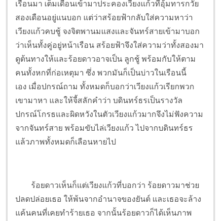
เรือนมา เต็มเดือนเข้ามาประคองเวียงแก้วที่อุ้มทารกวัย
สองเดือนอยู่แนบอก แต่ว่าสร้อยฟ้ากลับใส่ความหาว่า
เวียงแก้วคบชู้ จงจิตพานมแสงและจันทร์สายเข้ามาบอก
ว่าเห็นทั้งคู่อยู่หน้าเรือน สร้อยฟ้าจึงใส่ความว่าทั้งสองมา
ดูต้นทางให้และร้อยดาวอาจเป็น ลูกชู้ พร้อมกับให้ตาม
คนทั้งหกที่ก่อเหตุมา ซึ่ง พวกมันก็เป็นบ่าวในเรือนนี้
เอง
เมื่อปกรณ์ถาม ทั้งหมดก็บอกว่าเวียงแก้วเรียกพวก
เขามาหา และให้จี้สลักคำว่า บดินทร์ธรเป็นรางวัล
ปกรณ์โกรธและผิดหวังในตัวเวียงแก้วมากจึงไม่ฟังความ
จากจันทร์สาย พร้อมขับไล่เวียงแก้ว ไปจากบดินทร์ธร
แล้วภาพทั้งหมดก็เลือนหายไป
ร้อยดาวเห็นก็แต่เวียงแก้วที่บอกว่า ร้อยดาวมาช่วย
ปลดปล่อยเธอ ให้พ้นจากอำนาจของยันต์ และเธอจะล้าง
แค้นคนที่เคยทำร้ายเธอ จากนั้นร้อยดาวก็ได้เห็นภาพ