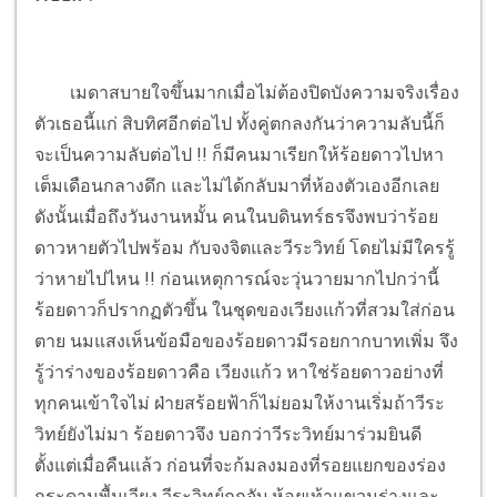
เมดาสบายใจขึ้นมากเมื่อไม่ต้องปิดบังความจริงเรื่อง
ตัวเธอนี้แก่ สิบทิศอีกต่อไป ทั้งคู่ตกลงกันว่าความลับนี้ก็
จะเป็นความลับต่อไป !! ก็มีคนมาเรียกให้ร้อยดาวไปหา
เต็มเดือนกลางดึก และไม่ได้กลับมาที่ห้องตัวเองอีกเลย
ดังนั้นเมื่อถึงวันงานหมั้น คนในบดินทร์ธรจึงพบว่าร้อย
ดาวหายตัวไปพร้อม กับจงจิตและวีระวิทย์ โดยไม่มีใครรู้
ว่าหายไปไหน !! ก่อนเหตุการณ์จะวุ่นวายมากไปกว่านี้
ร้อยดาวก็ปรากฏตัวขึ้น ในชุดของเวียงแก้วที่สวมใส่ก่อน
ตาย นมแสงเห็นข้อมือของร้อยดาวมีรอยกากบาทเพิ่ม จึง
รู้ว่าร่างของร้อยดาวคือ เวียงแก้ว หาใช่ร้อยดาวอย่างที่
ทุกคนเข้าใจไม่ ฝ่ายสร้อยฟ้าก็ไม่ยอมให้งานเริ่มถ้าวีระ
วิทย์ยังไม่มา ร้อยดาวจึง บอกว่าวีระวิทย์มาร่วมยินดี
ตั้งแต่เมื่อคืนแล้ว ก่อนที่จะก้มลงมองที่รอยแยกของร่อง
กระดานพื้นเวียง วีระวิทย์ถูกจับ ห้อยเท้าแขวนร่างและ