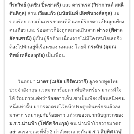
วีระวิทย์ (เตชิน ปิ่นชาตรี)
และ
ดาราเรศ (วิรากานต์ เสณี
ตันติกุล)
ส่วน
เวียงแก้ว (มนัสนันท์ เลิศพันวงศ์สกุล)
แม่
ของร้อย ดาวเป็นภรรยาคนที่สี่ และมีร้อยดาวเป็นลูกเพียง
คนเดียว และ ร้อยดาวก็ยังถูกหมางเมินจาก
ดำรง (พิศาล
อัครเศรณี)
ผู้เป็นปู่อีกด้วย เนื่องจากไม่มีใครสนใจเธอจึง
ต้องไปพักอยู่ที่เรือนของ นมแสง โดยมี
กระถิน (สุมณ
ทิพย์ เหลือง อุทัย)
เป็นเพื่อน
วันต่อมา
มาตร (เมธัส ปรีรัตนวารี)
ลูกชายทูตไทย
ประจำอังกฤษ แวะมาหาร้อยดาวที่บดินทร์ธร มาตรมีใจ
ให้ ร้อยดาวแต่ทว่าร้อยดาวเห็นเขาเป็นเพียงเพื่อนสนิทคน
หนึ่งเท่านั้น มาตรจอดรถไว้หน้าประตูบดินทร์ธรแล้วลง
มาจาก รถมาคุยกับร้อยดาว แต่รถของเขากลับถูกรถของ
ม.ร.ว.น่านฟ้า (โฟกัส จิระกุล)
ชน น่านฟ้าโวยวายมาตร
อย่างแรง ขณะที่ทั้ง 2 กำลังทะเลาะกัน
ม.ร.ว.สิบทิศ เวฬุ