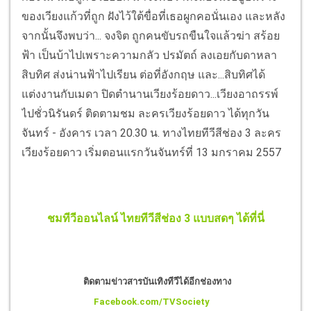
ของเวียงแก้วที่ถูก ฝังไว้ใต้ขื่อที่เธอผูกคอนั่นเอง และหลัง
จากนั้นจึงพบว่า... จงจิต ถูกคนขับรถขืนใจแล้วฆ่า สร้อย
ฟ้า เป็นบ้าไปเพราะความกลัว ปรมัตถ์ ลงเอยกับดาหลา
สิบทิศ ส่งน่านฟ้าไปเรียน ต่อที่อังกฤษ และ...สิบทิศได้
แต่งงานกับเมดา ปิดตำนานเวียงร้อยดาว...เวียงอาถรรพ์
ไปชั่วนิรันดร์
ติดตามชม ละครเวียงร้อยดาว ได้ทุกวัน
จันทร์ - อังคาร เวลา 20.30 น. ทางไทยทีวีสีช่อง 3 ละคร
เวียงร้อยดาว เริ่มตอนแรกวันจันทร์ที่ 13 มกราคม 2557
ชมทีวีออนไลน์ ไทยทีวีสีช่อง 3 แบบสดๆ ได้ที่นี่
ติดตามข่าวสารบันเทิงทีวีได้อีกช่องทาง
Facebook.com/TVSociety