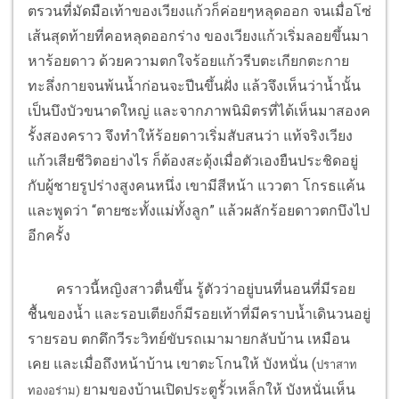
ตรวนที่มัดมือเท้าของเวียงแก้วก็ค่อยๆหลุดออก จนเมื่อโซ่
เส้นสุดท้ายที่คอหลุดออกร่าง ของเวียงแก้วเริ่มลอยขึ้นมา
หาร้อยดาว ด้วยความตกใจร้อยแก้วรีบตะเกียกตะกาย
ทะลึ่งกายจนพ้นน้ำก่อนจะปีนขึ้นฝั่ง แล้วจึงเห็นว่าน้ำนั้น
เป็นบึงบัวขนาดใหญ่ และจากภาพนิมิตรที่ได้เห็นมาสองค
รั้งสองคราว จึงทำให้ร้อยดาวเริ่มสับสนว่า แท้จริงเวียง
แก้วเสียชีวิตอย่างไร ก็ต้องสะดุ้งเมื่อตัวเองยืนประชิดอยู่
กับผู้ชายรูปร่างสูงคนหนึ่ง เขามีสีหน้า แววตา โกรธแค้น
และพูดว่า “ตายซะทั้งแม่ทั้งลูก” แล้วผลักร้อยดาวตกบึงไป
อีกครั้ง
คราวนี้หญิงสาวตื่นขึ้น รู้ตัวว่าอยู่บนที่นอนที่มีรอย
ชื้นของน้ำ และรอบเตียงก็มีรอยเท้าที่มีคราบน้ำเดินวนอยู่
รายรอบ ตกดึกวีระวิทย์ขับรถเมามายกลับบ้าน เหมือน
เคย และเมื่อถึงหน้าบ้าน เขาตะโกนให้ บังหนั่น (
ปราสาท
ยามของบ้านเปิดประตูรั้วเหล็กให้ บังหนั่นเห็น
ทองอร่าม)