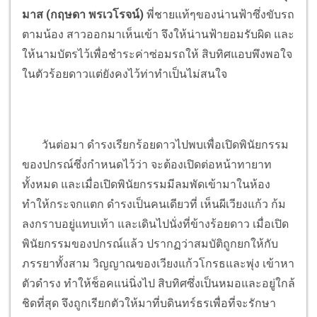
มาส (กฤษดา พรเวโรจน์)
พี่ชายแท้ๆของน่านฟ้าซึ่งขับรถ
ตามน้อง สาวออกมาเห็นเข้า จึงให้น่านฟ้ายอมรับผิด และ
ให้นามบัตรไว้เพื่อชำระค่าซ่อมรถให้ สิบทิศแอบพึงพอใจ
ในตัวร้อยดาวแต่ยังคงไว้ท่าทำเป็นไม่สนใจ
วันต่อมา ดำรงเรียกร้อยดาวไปพบเพื่อเปิดพินัยกรรม
ของปกรณ์ซึ่งกำหนดไว้ว่า จะต้องเปิดต่อหน้าทายาท
ทั้งหมด และเมื่อเปิดพินัยกรรมมีลมพัดเข้ามาในห้อง
ทำให้กระจกแตก ดำรงเป็นคนเดียวที่ เห็นผีเวียงแก้ว ก้ม
ลงกราบอยู่แทบเท้า และเดินไปนั่งที่ข้างร้อยดาว เมื่อเปิด
พินัยกรรมของปกรณ์แล้ว ปรากฏว่าสมบัติถูกยกให้กับ
ภรรยาทั้งสาม วิญญาณของเวียงแก้วโกรธและพุ่ง เข้าหา
ตัวดำรง ทำให้ช็อคแน่นิ่งไป สิบทิศซึ่งเป็นหมอและอยู่ใกล้
ชิดที่สุด จึงถูกเรียกตัวให้มาที่บดินทร์ธรเพื่อที่จะรักษา