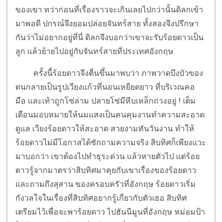
ของเขา ทว่าก่อนที่เรื่องราวจะเกินเลยไปกว่านั้นดิลกเข้า
มาพอดี ปกรณ์จึงยอมปล่อยจันทร์สาย ทั้งสองจึงปรึกษา
กันว่าไม่อยากอยู่ที่นี่ ดิลกจึงบอกว่าเขาจะรับร้อยดาวเป็น
ลูก แล้วย้ายไปอยู่กับจันทร์สายที่ประเทศอังกฤษ
ครั้งนี้ร้อยดาวจึงตื่นขึ้นมาพบว่า ภาพวาดบึงบัวของ
ตนกลายเป็นรูปเวียงแก้วที่นอนเหยียดยาว ที่บริเวณคอ
มือ และเท้าถูกโซ่ล่าม ปลายโซ่มีหีบเหล็กถ่วงอยู่ ! เต็ม
เดือนมอบหมายให้นมแสงเป็นคนคุมงานทำความสะอาด
ดูแล เวียงร้อยดาวให้สะอาด สวยงามทันวันงาน ทำให้
ร้อยดาวไม่มีโอกาสได้ซักถามความจริง สิบทิศก็เพียงแวะ
มาบอกว่า เขาต้องไปทำธุระด่วน แล้วหายตัวไป แต่ร้อย
ดาวรู้จากมาตรว่าสิบทิศมาคุยกับเขาเรื่องของร้อยดาว
และถามถึงสุสาน ของครอบครัวที่อังกฤษ ร้อยดาวเริ่ม
กังวลใจในเรื่องที่สิบทิศอยากรู้เกี่ยวกับตัวเธอ สิบทิศ
เตรียมไว้เพื่อจะพาร้อยดาว ไปฮันนีมูนที่อังกฤษ หม่อมป้า