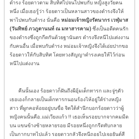
ดำรง ร้อยดาวตาม สิบทิศไปจนไปพบกับ หญิงสูงวัยคน
หนึ่ง เมื่อเธอรู้ว่า ร้อยดาวเป็นหลานสาวของดำรงจึงให้
พาไปพบกับดำรง นั่นคือ
หม่อมเจ้าหญิงรัตนากร เวฬุมาส
(วันทิพย์ ภวภูตานนท์ ณ มหาสารคาม)
ซึ่งเป็นอดีตคนรัก
ของดำรงซึ่งถูกกีดกันด้วยฐานันดร ดำรงจึงหนีไปแต่งงาน
กับคนอื่น เมื่อพบกับดำรง หม่อมเจ้าหญิงจึงได้เอ่ยปากขอ
ร้อยดาวให้กับสิบทิศ โดยทวงสัญญาดำรงเคยให้ไว้ก่อน
หนีไปแต่งงาน
คืนนั้นเอง ร้อยดาวก็ฝันถึงผีอุ้มเด็กทารก และจู่ๆตัว
เธอเองก็กลายเป็นเด็กทารกนอนร้องไห้อยู่ใต้ร่างหญิง
สาว ที่ผูกคอห้อยอยู่บนขื่อ จิตใต้สำนึกบอกร้อยดาวว่าผู้
หญิงคนนั้นคือ..แม่เวียงแก้ว !! เธอเห็นรอยบากจากคมมีด
บน แขนข้างซ้ายหลายรอย มีรอยหนึ่งถูกกรีดทับกลาย
เป็นกากบาทไปแล้ว รอยดาวกลัวจึงหนีถอยไปเจอยันต์สี