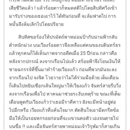
เสียชีวิตแล้ว ! แล้วร้อยดาวก็หมดสติไปโดยสิบทิศวิ่งเข้า
มารับร่างของเธอเอาไว้ ได้ทันก่อนที่ จะล้มฟาดไป การ
หมั้นจึงล้มเลิกไปโดยปริยาย
สิบทิศขอร้องให้ปรมัตถ์พาหม่อมป้ากับน่านฟ้ากลับ
ตำหนักม่วง บนเวียงร้อยดาวจึงเหลือแต่คนของบดินทร์ธร
แล้วทุกคนก็ได้เห็นภาพจากอดีตเมื่อ 25 ปีก่อน กล่าวคือ
หลังจากปกรณ์ ลงจากเรือนไปแล้ว สร้อยฟ้าจึงโยนเงินให้
ชายฉกรรจ์ที่ขึ้นมาทำร้ายเวียงแก้ว ก่อนที่พวกมันจะลง
จากเรือนไป จงจิต โวยวายว่าไม่ได้ร่วมมือด้วย เต็มเดือน
ก็เดินไปหยิบเชือกเส้นใหญ่มาให้เวียงแก้ว จันทร์สายรีบวิ่ง
ลงจากเรือนเพื่อไป หาคนมาช่วยระงับเหตุร้าย ขณะที่เต็ม
เดือนพูดกับเวียงแก้วว่าเธอมีราคีคาว ยังจะมีหน้าอยู่ต่อ
ไปอีกหรือ เวียงแก้วที่แค้นใจมาก ตัดสินใจเอามีดกรีดข้อ
มือให้เป็นรอยหกรอยก่อนที่จะแขวนคอตัว เองจนตายไป
บนขื่อ !! และเมื่อจันทร์สายพาหม่อมเจ้าวิรุฬมาก็สายเกิน