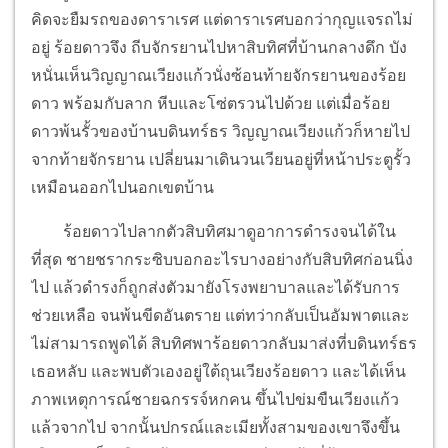
คิดจะยืมรถของดาราเรศ แต่ดาราเรศบอกว่ากุญแจรถไม่
อยู่ ร้อยดาวจึง ถีบจักรยานไปหาสิบทิศที่บ้านกลางดึก บัง
หนั่นเห็นวิญญาณเวียงแก้วนั่งซ้อนท้ายจักรยานของร้อย
ดาว พร้อมกับลาก หีบและโซ่ตรวนไปด้วย แต่เมื่อร้อย
ดาวพ้นรั้วของบ้านบดินทร์ธร วิญญาณเวียงแก้วก็หายไป
จากท้ายจักรยาน เปลี่ยนมาเดินวนเวียนอยู่ที่หน้าประตูรั้ว
เหมือนออกไปนอกเขตบ้าน
ร้อยดาวไปลากตัวสิบทิศมาดูอาการดำรงจนได้ใน
ที่สุด ชายชรากระซิบบอกอะไรบางอย่างกับสิบทิศก่อนนิ่ง
ไป แล้วดำรงก็ถูกส่งตัวมายังโรงพยาบาลและได้รับการ
ช่วยเหลือ จนพ้นขีดอันตราย แต่ทว่ากลับเป็นอัมพาตและ
ไม่สามารถพูดได้ สิบทิศพาร้อยดาวกลับมาส่งที่บดินทร์ธร
เธอหลับ และพบตัวเองอยู่ใต้ถุนเวียงร้อยดาว และได้เห็น
ภาพเหตุการณ์ชายฉกรรจ์หกคน ขึ้นไปข่มขืนเวียงแก้ว
แล้วจากไป จากนั้นปกรณ์และเมียทั้งสามของเขาจึงขึ้น