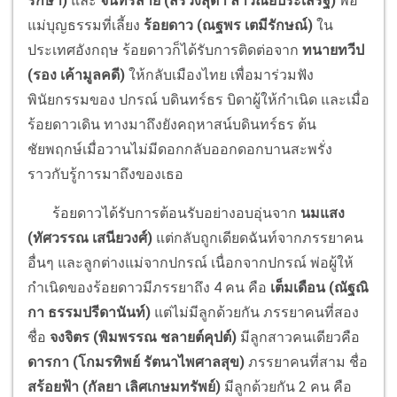
รักษา)
และ
จันทร์สาย (สรวงสุดา ลาวัณย์ประเสริฐ)
พ่อ
แม่บุญธรรมที่เลี้ยง
ร้อยดาว (ณฐพร เตมีรักษณ์)
ใน
ประเทศอังกฤษ ร้อยดาวก็ได้รับการติดต่อจาก
ทนายทวีป
(รอง เค้ามูลคดี)
ให้กลับเมืองไทย เพื่อมาร่วมฟัง
พินัยกรรมของ ปกรณ์ บดินทร์ธร บิดาผู้ให้กำเนิด และเมื่อ
ร้อยดาวเดิน ทางมาถึงยังคฤหาสน์บดินทร์ธร ต้น
ชัยพฤกษ์เมื่อวานไม่มีดอกกลับออกดอกบานสะพรั่ง
ราวกับรู้การมาถึงของเธอ
ร้อยดาวได้รับการต้อนรับอย่างอบอุ่นจาก
นมแสง
(ทัศวรรณ เสนียวงศ์)
แต่กลับถูกเดียดฉันท์จากภรรยาคน
อื่นๆ และลูกต่างแม่จากปกรณ์ เนื่อกจากปกรณ์ พ่อผู้ให้
กำเนิดของร้อยดาวมีภรรยาถึง 4 คน คือ
เต็มเดือน (ณัฐณิ
กา ธรรมปรีดานันท์)
แต่ไม่มีลูกด้วยกัน ภรรยาคนที่สอง
ชื่อ
จงจิตร (พิมพรรณ ชลายต์คุปต์)
มีลูกสาวคนเดียวคือ
ดารกา (โกมรทิพย์ รัตนาไพศาลสุข)
ภรรยาคนที่สาม ชื่อ
สร้อยฟ้า (กัลยา เลิศเกษมทรัพย์)
มีลูกด้วยกัน 2 คน คือ