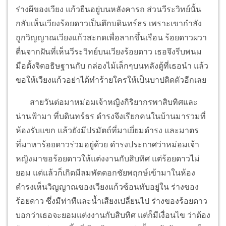
ร่างผีของเวียง แก้วยืนอยู่บนหลังคารถ ส่วนวีระวิทย์นั้น
กลับเห็นเวียงร้อยดาวเป็นตึกบดินทร์ธร เพราะเขากำลัง
ถูกวิญญาณเวียงแก้วสะกดเพื่อลากขึ้นเรือน ร้อยดาวผวา
ตื่นจากฝันที่เห็นวีระวิทย์บนเวียงร้อยดาว เธอจึงรีบพนม
มือตั้งจิตอธิษฐานกับ กล่องไม้เล็กๆบนหลังตู้ที่เธอนำ แล้ว
ขอให้เวียงแก้วอย่าได้ทำร้ายใครให้เป็นบาปติดตัวอีกเลย
สายวันต่อมาหม่อมเจ้าหญิงกิริยากรพาสิบทิศและ
น่านฟ้ามา ที่บดินทร์ธร ดำรงจึงเรียกคนในบ้านมารวมที่
ห้องรับแขก แล้วยังมีปรมัตถ์ที่มาเยี่ยมดำรง และมาตร
ที่มาหาร้อยดาวร่วมอยู่ด้วย ดำรงประกาศว่าหม่อมเจ้า
หญิงมาขอร้อยดาวให้แต่งงานกับสิบทิศ แต่ร้อยดาวไม่
ยอม แต่แล้วก็เกิดมีลมพัดดอกชัยพฤกษ์เข้ามาในห้อง
ดำรงเห็นวิญญาณของเวียงแก้วซ้อนทับอยู่ใน ร่างของ
ร้อยดาว ซึ่งมีท่าทีและน้ำเสียงเปลี่ยนไป ร่างของร้อยดาว
บอกว่าเธอจะยอมแต่งงานกับสิบทิศ แต่ก็มีเงื่อนไข ว่าต้อง