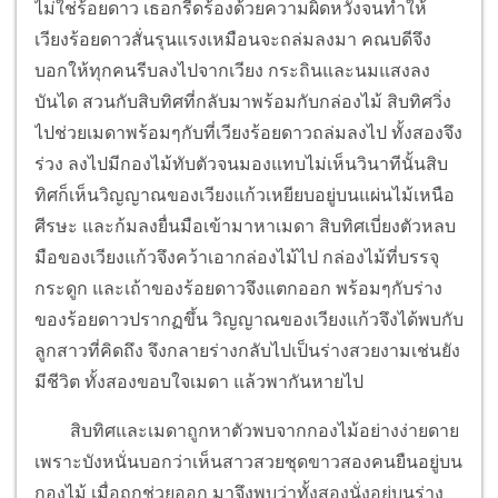
ไม่ใช่ร้อยดาว เธอกรีดร้องด้วยความผิดหวังจนทำให้
เวียงร้อยดาวสั่นรุนแรงเหมือนจะถล่มลงมา คณบดีจึง
บอกให้ทุกคนรีบลงไปจากเวียง กระถินและนมแสงลง
บันได สวนกับสิบทิศที่กลับมาพร้อมกับกล่องไม้ สิบทิศวิ่ง
ไปช่วยเมดาพร้อมๆกับที่เวียงร้อยดาวถล่มลงไป ทั้งสองจึง
ร่วง ลงไปมีกองไม้ทับตัวจนมองแทบไม่เห็น
วินาทีนั้นสิบ
ทิศก็เห็นวิญญาณของเวียงแก้วเหยียบอยู่บนแผ่นไม้เหนือ
ศีรษะ และก้มลงยื่นมือเข้ามาหาเมดา สิบทิศเบี่ยงตัวหลบ
มือของเวียงแก้วจึงคว้าเอากล่องไม้ไป กล่องไม้ที่บรรจุ
กระดูก และเถ้าของร้อยดาวจึงแตกออก พร้อมๆกับร่าง
ของร้อยดาวปรากฏขึ้น วิญญาณของเวียงแก้วจึงได้พบกับ
ลูกสาวที่คิดถึง จึงกลายร่างกลับไปเป็นร่างสวยงามเช่นยัง
มีชีวิต ทั้งสองขอบใจเมดา แล้วพากันหายไป
สิบทิศและเมดาถูกหาตัวพบจากกองไม้อย่างง่ายดาย
เพราะบังหนั่นบอกว่าเห็นสาวสวยชุดขาวสองคนยืนอยู่บน
กองไม้ เมื่อถูกช่วยออก มาจึงพบว่าทั้งสองนั่งอยู่บนร่าง