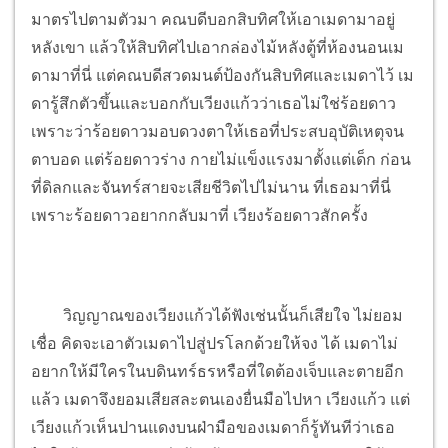
มาตรไปตามตัวมา คณบดีบอกสิบทิศให้เอาเมดามาอยู่
หลังเขา แล้วให้สิบทิศไปเอากล่องไม้หลังตู้ที่ห้องนอนเม
ดามาที่นี่ แต่คณบดีสวดมนต์ป้องกันสิบทิศและเมดาไว้ เม
ดารู้สึกตัวขึ้นและบอกกับเวียงแก้วว่าเธอไม่ใช่ร้อยดาว
เพราะว่าร้อยดาวมอบดวงตาให้เธอที่ประสบอุบัติเหตุจน
ตาบอด แต่ร้อยดาวร่าง กายไม่แข็งแรงมาตั้งแต่เด็ก ก่อน
ที่ดิลกและจันทร์สายจะเสียชีวิตไปไม่นาน ที่เธอมาที่นี่
เพราะร้อยดาวอยากกลับมาที่ เวียงร้อยดาวสักครั้ง
วิญญาณของเวียงแก้วได้ฟังเช่นนั้นก็เสียใจ ไม่ยอม
เชื่อ คิดจะเอาตัวเมดาไปสู่ปรโลกด้วยให้จง ได้ เมดาไม่
อยากให้มีใครในบดินทร์ธรหรือที่ใดต้องเจ็บและตายอีก
แล้ว เมดาจึงยอมเสียสละตนเองยื่นมือไปหา เวียงแก้ว แต่
เวียงแก้วเห็นปานแดงบนฝ่ามือของเมดาก็รู้ทันทีว่าเธอ