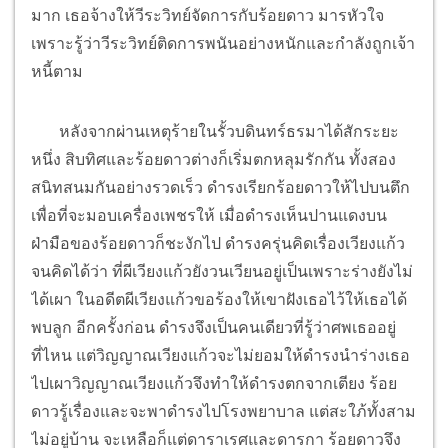
มาก เธอจ้างให้วีระวิทย์จัดการกับร้อยดาว มารหัวใจ
เพราะรู้ว่าวีระวิทย์ติดการพนันอย่างหนักและกำลังถูกเจ้า
หนี้ตาม
หลังจากผ่านเหตุร้ายในรั้วบดินทร์ธรมาได้สักระยะ
หนึ่ง สิบทิศและร้อยดาวต่างก็เริ่มตกหลุมรักกัน ทั้งสอง
สนิทสนมกันอย่างรวดเร็ว ดำรงเรียกร้อยดาวให้ไปบนตึก
เพื่อที่จะมอบเครื่องเพชรให้ เมื่อดำรงเห็นปานแดงบน
ฝ่ามือของร้อยดาวก็ชะงักไป ดำรงครุ่นคิดเรื่องเวียงแก้ว
จนคิดได้ว่า ที่ผีเวียงแก้วยังวนเวียนอยู่เป็นเพราะร่างยังไม่
ได้เผา ในอดีตผีเวียงแก้วขอร้องให้เขาฝังเธอไว้ให้เธอได้
พบลูก อีกครั้งก่อน ดำรงจึงเป็นคนเดียวที่รู้ว่าศพเธออยู่
ที่ไหน แต่วิญญาณเวียงแก้วจะไม่ยอมให้ดำรงนำร่างเธอ
ไปเผาวิญญาณเวียงแก้วจึงทำให้ดำรงตกจากเตียง ร้อย
ดาวรู้เรื่องและจะพาดำรงไปโรงพยาบาล แต่สะใภ้ทั้งสาม
ไม่อยู่บ้าน จะเหลือก็แต่ดาราเรศและดารกา ร้อยดาวจึง