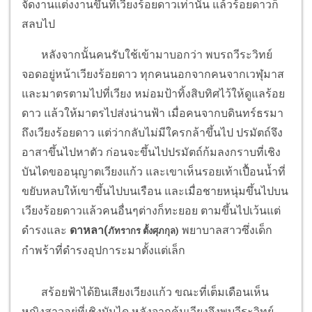
จัดงานแต่งงานขึ้นที่เวียงร้อยดาวเท่านั้น แล้วร้อยดาวก็
สลบไป
หลังจากนั้นคนรับใช้เข้ามาบอกว่า พบรถวีระวิทย์
จอดอยู่หน้าเวียงร้อยดาว ทุกคนนอกจากคนจากเวฬุมาส
และมาตรตามไปที่เวียง หม่อมป้าทิ้งสิบทิศไว้ให้ดูแลร้อย
ดาว แล้วให้มาตรไปส่งน่านฟ้า เมื่อคนจากบดินทร์ธรมา
ถึงเวียงร้อยดาว แต่ว่ากลับไม่มีใครกล้าขึ้นไป ปรมัตถ์จึง
อาสาขึ้นไปหาตัว ก่อนจะขึ้นไปปรมัตถ์ก้มลงกราบที่เชิง
บันไดขออนุญาตเวียงแก้ว และเขาเห็นรอยเท้าเปื้อนน้ำที่
ขยับหลบให้เขาขึ้นไปบนเรือน และเมื่อชายหนุ่มขึ้นไปบน
เวียงร้อยดาวแล้วคนอื่นๆต่างก็ทะยอย ตามขึ้นไปเว้นแต่
ดำรงและ
ดาหลา(
พยาบาลสาวซึ่งเด็ก
ภัทรากร ตั้งศุภกุล)
กำพร้าที่ดำรงอุปการะมาตั้งแต่เล็ก
สร้อยฟ้าได้ยินเสียงเวียงแก้ว ขณะที่เต็มเดือนเห็น
หญิงสาวอยู่ที่เชิงบันได หลังจากค้นเวียงจึงพบวีระวิทย์