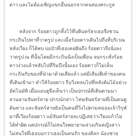
ดาว และไม่ต้องเชิญแขกอื่นนอกจากคนสองตระกูล
หลังจาก ร้อยดาวถูกทิ้งไว้ที่บดินทร์ธรเธอจึงชวน
กระถินไปหาที่วาดรูป และเมื่อร้อยดาวเดินไปถึงที่บริเวณ
หลังเวียง ก็ได้พบ บ่อบัวที่เธอเคยฝันถึง ร้อยดาวจึงนั่งลง
วาดรูป ณ ที่นั้นโดยมีกระถินนั่งเป็นเพื่อน จนกระทั่งร้อย
ดาวง่วงแล้วหลับไปที่ริมบึงนั้นเอง ร้อยดาวก็ไม่เห็น
กระถินกับของที่นำมาด้วยเสียแล้ว แต่มีเสียงฝีเท้าของคน
ที่เดินเข้ามา ทำให้ร้อยดาว รีบวิ่งหลบไปที่หลังต้นไม้อย่าง
อัตโนมัติ เมื่อแอบดูจึงเห็นว่า เป็นปกรณ์ที่เดินตามมา
ลวนลามจันทร์สาย ปกรณ์กล่าว โทษจันทร์สายที่เป็นคนดู
ต้นทาง และจันทร์สายยังเป็นคนที่วิ่งไปตามหม่อมเจ้าวิรุฬ
มาที่เวียงร้อยดาว แม้จันทร์สายจะปฏิเสธว่าเวียงแก้วไม่
ได้ทำผิด แต่ปกรณ์ก็ไม่สนใจพยายามล่วงเกินหญิงสาว
ไม่สนใจที่เธอบอกว่าเธอเป็นคนรัก ของดิลก น้องชาย