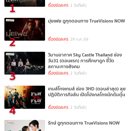
1
เรื่องย่อละคร
1 วันที่แล้ว
มุ่ยเฟย ดูทุกตอนทาง TrueVisions NOW
2
เรื่องย่อละคร
29 ก.ค. 69
วิมานอากาศ Sky Castle Thailand ช่อง
วัน31 (ตอนแรก) การศึกษาถูก ชี้วัด
สถานะทางสังคม
3
เรื่องย่อละคร
2 วันที่แล้ว
เกมส์โกงเกมส์ ช่อง 3HD (ตอนล่าสุด) ลุย
ปฏิบัติภารกิจลับ เปิดโปงกลโกงนักต้มตุ๋น
4
เรื่องย่อละคร
2 วันที่แล้ว
รักษ์ ดูทุกตอนทาง TrueVisions NOW