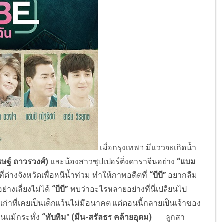
เมื่อกรุงเทพฯ มีแววจะเกิดน้ำ
ิษฐ์ ถาวรวงศ์)
และน้องสาวซุปเปอร์ติ่งดาราจีนอย่าง
“แบม
่ต่างจังหวัดเพื่อหนีน้ำท่วม ทำให้ภาพอดีตที่
“บีบี”
อยากลืม
่างเลี่ยงไม่ได้
“บีบี”
พบว่าอะไรหลายอย่างที่นี่เปลี่ยนไป
ก่าที่เคยเป็นเด็กแว้นไม่มีอนาคต แต่ตอนนี้กลายเป็นเจ้าของ
้นแม้กระทั่ง
“ทับทิม"
(มีน-สรัลธร คล้ายอุดม)
ลูกสา