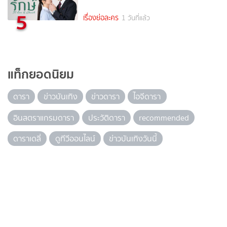
5
เรื่องย่อละคร
1 วันที่แล้ว
แท็กยอดนิยม
ดารา
ข่าวบันเทิง
ข่าวดารา
ไอจีดารา
อินสตราแกรมดารา
ประวัติดารา
recommended
ดาราเดลี่
ดูทีวีออนไลน์
ข่าวบันเทิงวันนี้