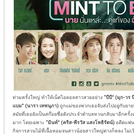
ท่วมครั้งใหญ่ ทําให้เน็ตไอดอลสาวสวยอย่าง
“บีบี”
(มุก-วร
น
แบม” (นารา
เทพนุภา)
ถูกแม่ของพวกเธอจับส่งไปอยู่กับยายที
สมัยที่เธอยังเป็นสก๊อยชื่อดังประจำตำบลหวนกลับมาอีกครั้งอย
มาก โดยเฉพาะ
“มินท์”
(คริส-พีรวัส แสงโพธิรัตน์)
อดีตแฟนเ
กิจการสวนไม้ที่เนื้อหอมจนสาวน้อยสาวใหญ่ต่างก็หลง ไม่เว