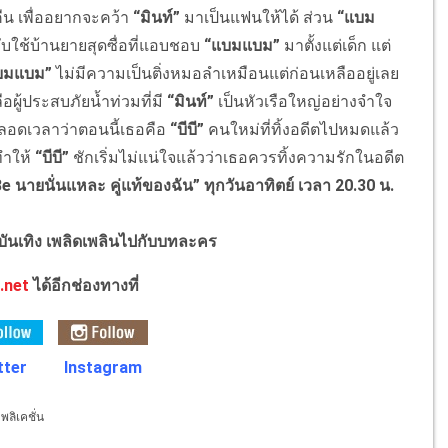
งคืน เพื่ออยากจะคว้า
“มินท์”
มาเป็นแฟนให้ได้ ส่วน
“แบม
ับใช้บ้านยายสุดซื่อที่แอบชอบ
“แบมแบม”
มาตั้งแต่เด็ก แต่
บมแบม”
ไม่มีความเป็นติ่งหมอลำเหมือนแต่ก่อนเหลืออยู่เลย
อผู้ประสบภัยน้ำท่วมที่มี
“มินท์”
เป็นหัวเรือใหญ่อย่างจําใจ
ลอดเวลาว่าตอนนี้เธอคือ
“บีบี”
คนใหม่ที่ทิ้งอดีตไปหมดแล้ว
ทำให้
“บีบี”
ชักเริ่มไม่แน่ใจแล้วว่าเธอควรทิ้งความรักในอดีต
e นายนั่นแหละ คู่แท้ของฉัน”
ทุกวันอาทิตย์ เวลา 20.30 น.
งบันเทิง เพลิดเพลินไปกับบทละคร
.net
ได้อีกช่องทางที่
tter
Instagram
ลิเคชั่น