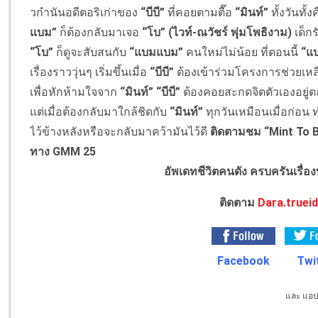
วกํานันอดีตอริเก่าของ
“บีบี”
ที่คอยตามตื๊อ
“มินท์”
ทั้งวันทั้
แบม”
ก็ต้องกลับมาเจอ
“โบ”
(ไวท์-ณวัชร์ พุ่มโพธิงาม)
เด็กร
“โบ”
ก็ดูจะสับสนกับ
“แบมแบม”
คนใหม่ไม่น้อย ที่ตอนนี้
“แ
เรื่องราววุ่นๆ เริ่มขึ้นเมื่อ
“บีบี”
ต้องเข้าร่วมโครงการช่วยเหลื
เพื่อหักห้ามใจจาก
“มินท์” “บีบี”
ต้องคอยสะกดจิตตัวเองอยู่ต
แต่เมื่อต้องกลับมาใกล้ชิดกับ
“มินท์”
ทุกวันเหมือนเมื่อก่อน 
ไว้ข้างหลังหรือจะกลับมาคว้ามันไว้ดี
ติดตามชม “Mint To B
ทาง
GMM 25
อัพเดทชีวิตคนดัง ครบครันเรื่อ
ติดตาม
Dara.trueid
Facebook
Twi
และ แอปพ