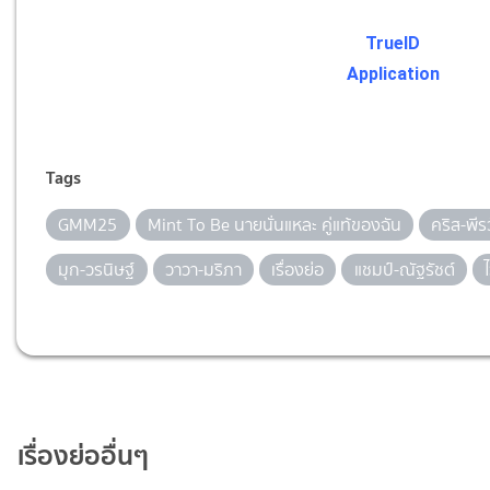
TrueID
Application
Tags
GMM25
Mint To Be นายนั่นแหละ คู่แท้ของฉัน
คริส-พีร
มุก-วรนิษฐ์
วาวา-มริภา
เรื่องย่อ
แชมป์-ณัฐรัชต์
เรื่องย่ออื่นๆ