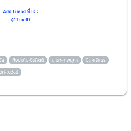
Add friend ที่ ID :
@TrueID
วัส
ท็อปแท็ป-จิรกิตติ์
นารา-เทพนุภา
มีน-สรัลธร
ไวท์-ณวัชร์