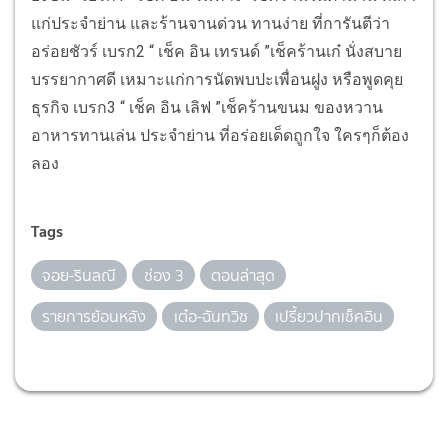
แก่ประจำย่าน และร้านจานด่วน ทานง่าย ที่การันตีว่า
อร่อยชัวร์
เบรก2 “ เช็ค อิน เทรนด์ ”
เช็คร้านเก๋ นั่งสบาย
บรรยากาศดี เหมาะแก่การนัดพบปะเพื่อนฝูง หรือพูดคุย
ธุรกิจ
เบรก3 “ เช็ค อิน เลิฟ ”
เช็คร้านขนม ของหวาน
อาหารทานเล่น ประจำย่าน ที่อร่อยเด็ดถูกใจ ใครๆก็ต้อง
ลอง
Tags
จอย-รินลณี
ช่อง 3
ตอนล่าสุด
รายการย้อนหลัง
เต๋อ-ฉันทวิช
เปรี้ยวปากเช็คอิน