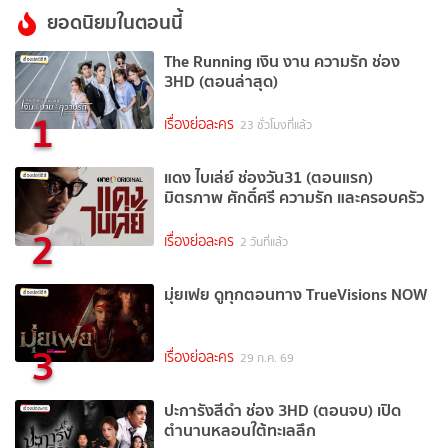
ยอดนิยมในตอนนี้
The Running เงิน งาน ความรัก ช่อง
3HD (ตอนล่าสุด)
1
เรื่องย่อละคร
23 ชั่วโมงที่แล้ว
แดง ไบเล่ย์ ช่องวัน31 (ตอนแรก)
มิตรภาพ ศักดิ์ศรี ความรัก และครอบครัว
2
เรื่องย่อละคร
2 วันที่แล้ว
มุ่ยเฟย ดูทุกตอนทาง TrueVisions NOW
3
เรื่องย่อละคร
29 ก.ค. 69
ปะการังสีดำ ช่อง 3HD (ตอนจบ) เปิด
ตำนานหลอนใต้ทะเลลึก