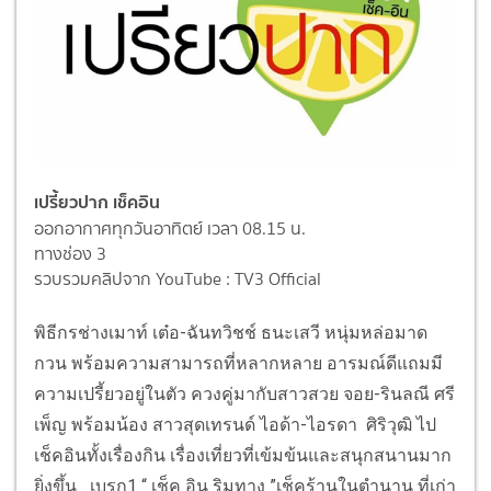
เปรี้ยวปาก เช็คอิน
ออกอากาศทุกวันอาทิตย์ เวลา 08.15 น.
ทางช่อง 3
รวบรวมคลิปจาก YouTube : TV3 Official
พิธีกรช่างเมาท์ เต๋อ-ฉันทวิชช์ ธนะเสวี หนุ่มหล่อมาด
กวน พร้อมความสามารถที่หลากหลาย อารมณ์ดีแถมมี
ความเปรี้ยวอยู่ในตัว ควงคู่มากับสาวสวย จอย-รินลณี ศรี
เพ็ญ พร้อมน้อง
สาวสุดเทรนด์ ไอด้า-ไอรดา ศิริวุฒิ ไป
เช็คอินทั้งเรื่องกิน เรื่องเที่ยวที่เข้มข้นและสนุกสนานมาก
ยิ่งขึ้น
เบรก1 “ เช็ค อิน ริมทาง ”
เช็คร้านในตำนาน ที่เก่า