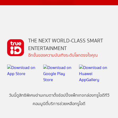
THE NEXT WORLD-CLASS SMART
ENTERTAINMENT
อีกขั้นของความบันเทิงระดับโลกตรงใจคุณ
วันนี้
ดู
สิทธิพิเศษ
อ่าน
เกม
ตาตั้ง
ช้อปปิ้ง
แพ็กเกจ
กล่องทรูไอดีทีวี
คอมมูนิตี้
บริการช่วยเหลือทรูไอดี