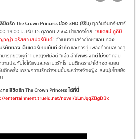
อ ลิขิตรัก The Crown Princess
ช่อง 3HD (รีรัน)
ทุกวันจันทร์-เสาร์
“
ณเดชน์ คูกิมิ
.00-19.00 น. เริ่ม 15 ตุลาคม 2564 นำแสดงโดย
ญาญ่า อุรัสยา เสปอร์บันด์
”
“
แอน ทอง
ดำเนินงานสร้างโดย
บริษัททอง เอ็นเตอร์เทนเม้นท์ จำกัด
และการทุ่มพลังกำกับอย่างสุ
“
แอ้ว อำไพพร จิตต์ไม่งง
”
มารถของผู้กำกับหญิงฝีมื
อดี
กลับ
ความประทับใจให้
แฟนละครแนวรักโรแมนติกดราม่าได้
กอดหมอน
ันอีกครั้ง เพราะความรักต่างชนชั้นระหว่
างเจ้าหญิงและหนุ่มไทยยัง
อน
คร ลิขิตรัก The Crown Princess ได้ที่นี่
s://entertainment.trueid.net/novel/bLmJqqZBgDBx