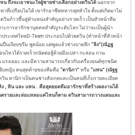
หน ถึงจะเอาชนะใจผู้ชายช่างเลือกอย่าง
ดวินได้
นอกจาก
ที่เปรียบไม่ได้ เขารักอาชีพทหารสุดหัวใจ ตั้งแต่เกิดมาไม่
ดวินก้าวขึ้นสู่ตำแหน่งสำคัญอย่างรวดเร็ว เป็นหัวหน้าทีม
ฉพาะการอารักขาบุคคลสำคัญระดับโลก ไม่ว่าจะเป็นผู้นำ
งมาประเทศไทยD-Team ประกอบไปด้วยดวิน (ทำหน้าที่หัวหน้า
นปืนเงียบขรึม พูดน้อย แต่พูดแล้วช่างบาดลึก
“ลิง”(ณัฏฐ
อนไหวได้รวดเร็วถนัดต่อสู้ด้วยมือเปล่า กะล่อน กวน
แรงเยอะ และมีความสามารถเกี่ยวกับเครื่องยนต์ทุกชนิด
จีบหญิง คนสุดท้ายของทีมคือ
“ดานิกา”
หรือ
“แพน”
(ณัฐฐ
งดวิน ดานิกาเป็นคนช่างสังเกตและเป็นคนที่เก็บรายละเอียด
ลิง , หิน และ แพน
..
คือสุดยอดทีมอารักขาที่สร้างผลงานได้
ที่อันตรายและล่อแหลมแค่ไหนก็ตาม ดวินสามารถวางแผนและ