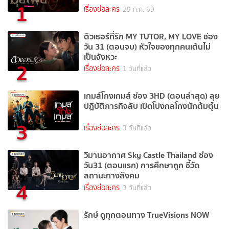
1
เรื่องย่อละคร
29 ก.ค. 69
ติวเธอร์ที่รัก MY TUTOR, MY LOVE ช่อง
วัน 31 (ตอนจบ) หัวใจของทุกคนเต้นไม่
เป็นจังหวะ
2
เรื่องย่อละคร
1 วันที่แล้ว
เกมส์โกงเกมส์ ช่อง 3HD (ตอนล่าสุด) ลุย
ปฏิบัติภารกิจลับ เปิดโปงกลโกงนักต้มตุ๋น
3
เรื่องย่อละคร
3 วันที่แล้ว
วิมานอากาศ Sky Castle Thailand ช่อง
วัน31 (ตอนแรก) การศึกษาถูก ชี้วัด
สถานะทางสังคม
4
เรื่องย่อละคร
3 วันที่แล้ว
รักษ์ ดูทุกตอนทาง TrueVisions NOW