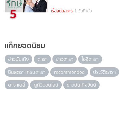
5
เรื่องย่อละคร
1 วันที่แล้ว
แท็กยอดนิยม
ข่าวบันเทิง
ดารา
ข่าวดารา
ไอจีดารา
อินสตราแกรมดารา
recommended
ประวัติดารา
ดาราเดลี่
ดูทีวีออนไลน์
ข่าวบันเทิงวันนี้