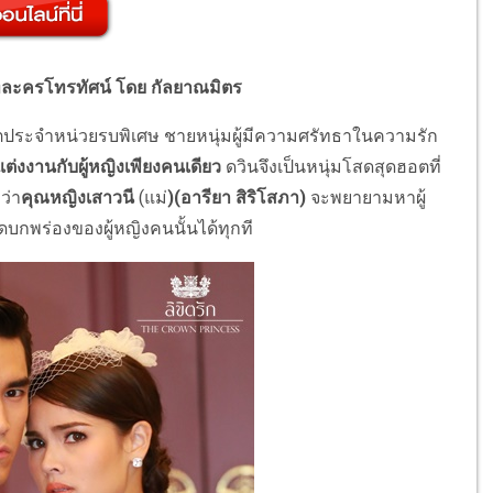
บทละครโทรทัศน์ โดย กัลยาณมิตร
ประจำหน่วยรบพิเศษ ชายหนุ่มผู้มีความศรัทธาในความรัก
ะแต่งงานกับผู้หญิงเพียงคนเดียว
ดวินจึงเป็นหนุ่มโสดสุดฮอตที่
ว่า
คุณหญิงเสาวนี
(แม่
)(อารียา สิริโสภา)
จะพยายามหาผู้
ดบกพร่องของผู้หญิงคนนั้นได้ทุกที