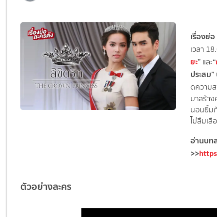
เรื่องย่
เวลา 18
ยะ
”
“
และ
ประสม
”
ดความสา
มาสร้าง
นอนยิ้มก
ไม่ลื
มเลื
อ่านบทละ
>>
http
ตัวอย่างละคร