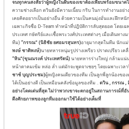
จนทุกคนสงสัยว่าผู้หญิงในฝันของเขาต้องเพียบพร้อมขนาดไ
ความช่างเลือก ดวินยังมีความเนี้ยบ กริบ ในการทำงานอย่างหา
เคยคิดอยากเป็นอย่างอื่น ด้วยความเป็นคนมุ่งมั่นและฝึกหนัก
เฉพาะกิจชื่อ D-Team ทำหน้าที่ปฎิบัติการลับสุดยอด โดยเ
ประเทศ กษัตริย์และเชื้อพระวงศ์ประเทศต่างๆ เมื่อเดินทา
ทีม)
“กรรณ”
(นิธิชัย ยศอมรสุนทร)
อายุมากสุดในทีม นักแม่
พงษ์ ชาติพงษ์)
นายทหารหนุ่มรูปร่างเพรียว ปราดเปรียว เคลื่
“หิน”(ขุนณรงค์ ประเทศรัตน์)
นายทหารร่างใหญ่ กล้ามแน่น 
หน้าตาคมเข้ม หล่อ ล่ำ แต่มักจะพูดจาเชยๆ โดยเฉพาะเวลา
ชาช์ บุญประชม)
ผู้หญิงคนเดียวของทีม เป็นลูกพี่ลูกน้องขอ
ได้เป็นอย่างดี เป็นเหมือนคลังข้อมูลของทีม ..
ดวิน , กรรณ , 
อย่างโดดเด่นที่สุด ไม่ว่าพวกเขาจะตกอยู่ในสถานการณ์
ดึงศักยภาพของลูกทีมออกมาใช้ได้อย่างเต็มที่