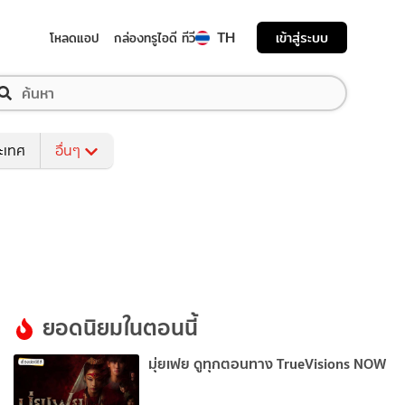
TH
เข้าสู่ระบบ
โหลดแอป
กล่องทรูไอดี ทีวี
ระเทศ
อื่นๆ
ยอดนิยมในตอนนี้
มุ่ยเฟย ดูทุกตอนทาง TrueVisions NOW