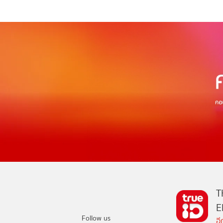
T
E
Follow us
อ