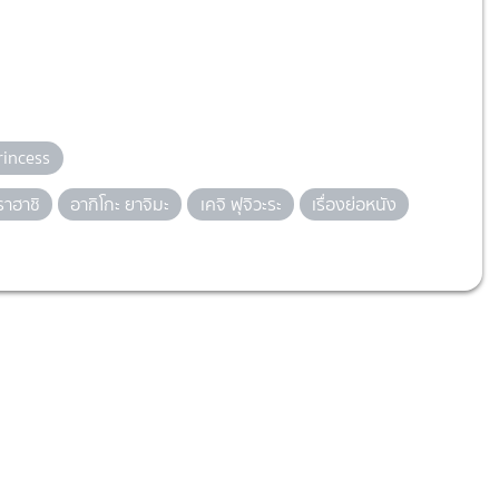
rincess
ราฮาชิ
อากิโกะ ยาจิมะ
เคจิ ฟุจิวะระ
เรื่องย่อหนัง