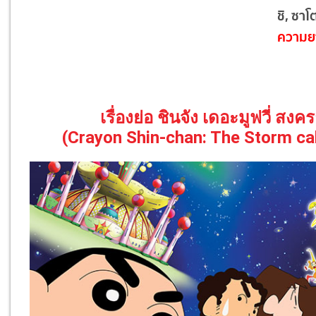
ชิ, ซาโ
ความย
เรื่องย่อ ชินจัง เดอะมูฟวี่ ส
(Crayon Shin-chan: The Storm cal