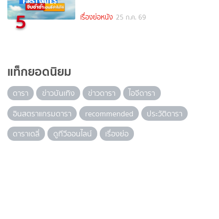
5
เรื่องย่อหนัง
25 ก.ค. 69
แท็กยอดนิยม
ดารา
ข่าวบันเทิง
ข่าวดารา
ไอจีดารา
อินสตราแกรมดารา
recommended
ประวัติดารา
ดาราเดลี่
ดูทีวีออนไลน์
เรื่องย่อ