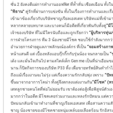
ซั่น 2 ยังคงตีแผ่การทำงานออฟฟิศ ที่ห้ำหั่น เชือดเฉือน ทั้
“พิธาน”
คู่รักที่ผ่านการแข่งขัน ทั้งในเรื่องการทำงานและเรื
เข้ามาข้องเกี่ยวกับบริษัทชาญเรียลเอสเตท บริษัทแม่ที่เข้
หลากหลายบทบาท และบางคนก็มีอดีตที่เกี่ยวพันกับทั้งคู่
“มี
เจ้าของบริษัท ที่ไม่มีใครนับถือและถูกเรียกว่า
“ผู้บริหารหุ่นเ
การฝ่ายโครงการ ทีม 3 น้องชายมีโชค ชอบใช้กำลังมากกว่
อำนวยการฝ่ายดูแลภาพลักษณ์องค์กร ที่เป็น
“จอมสร้างภาพ
หน้าแสนดี แต่ เบื้องหลังแอบกุ๊กกิ๊กกับรุ่นน้อง จนกลายเป็น
“ร
เด้ง และมั่นใจเกินไป ตามสไตล์เด็ก Gen me เป็นที่น่าเอือม
นาน ก็ปิดกิจการของบริษัท P33 ทิ้ง เพื่อขายทรัพย์สินทำ
ถึงเแม้เรื่องงานจะไม่รุ่ง แต่เรื่องความรักกลับพุ่ง เพราะ
“ปัทม
ขึ้นมาจากอาการโคม่า ทั้งคู่จึงตกลงแต่งงานกัน
“มีโชค” (ห
เตทลูกชายคนโตที่พ่อไม่ยอมรับ เขาต้องต่อสู้เพื่อพิสูจน์ตัวเอ
มากกว่าในอดีต มีโชคเคยร่วมงานและหลงรักปัทมน แต่ความ
ปัทมนกลับเข้ามาทำงานที่ชาญเรียลเอสเตท เพื่อสานความสัม
ชาญ น้องชายของมีโชคชายหนุ่มเพล์บอยเลือดร้อน รักอิสระ ไม่