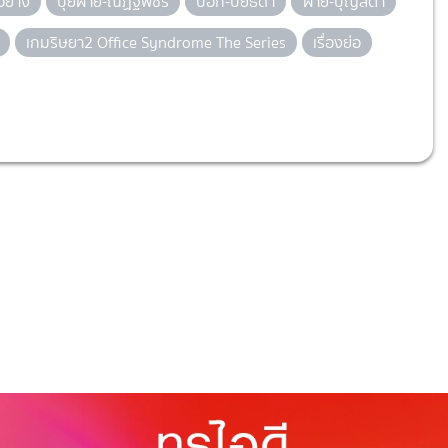
อย่าง
ปุยฝ้าย-ณัฏฐพัชร
ป๊อก-ปิยธิดา
ฝ้าย-บุญสิตา
เกมริษยา2 Office Syndrome The Series
เรื่องย่อ