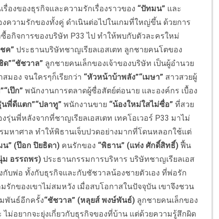
งในเรื่องของธุรกิจและความรักเรื่องราวของ
“ปัทมน”
และ
่องความรักของทั้งคู่ ดำเนินต่อไปในเกมที่ใหญ่ขึ้น ด้วยการ
ามาซื้อกิจการของบริษัท P33 ไป ทำให้พบกับตัวละครใหม่
โชค”
ประธานบริษัทชาญเรียลเอสเตท ลูกชายคนโตของ
ชิด”
“ชัชวาล”
ลูกชายคนเล็กของเจ้าของบริษัท เป็นผู้อำนวย
าสมอง จนใครๆก็เรียกว่า
“หัวหน้าบ้าพลัง”
“เมษา”
สาวสวยผู้
”
“เป๊ก”
พนักงานการตลาดผู้ซื่อสัตย์ต่อนาย และองค์กร เบื้อง
ุ่นพี่ดีแตก”
“ปลาทู”
พนักงานขาย
“น้องใหม่ใสไม่ซื่อ”
ที่สวย
ของรุ่นพี่หลังจากที่ชาญเรียลเอสเตท เทคโอเวอร์ P33 มาไม่
กำไรมหาศาล ทำให้พิธานเจ็บปวดอย่างมากที่โดนหลอกใช้แต่
น” (ป๊อก ปิยธิดา)
คนรักของ
“พิธาน” (แท่ง ศักดิ์สิทธิ์)
ฟื้น
นุ่ม อรรถพร)
ประธานกรรมการบริหาร บริษัทชาญเรียลเอส
งกับพ่อ ทั้งกับธุรกิจและกับชัชวาลน้องชายตัวเอง ที่พ่อรัก
รักของเขาไม่สมหวัง เมื่อสบโอกาสในปัจจุบัน เขาจึงชวน
พันธ์อีกครั้ง
“ชัชวาล” (หลุยส์ พงษ์พันธ์)
ลูกชายคนเล็กของ
อยากจะยุ่งเกี่ยวกับธุรกิจของที่บ้าน แต่ด้วยความรู้สึกผิด