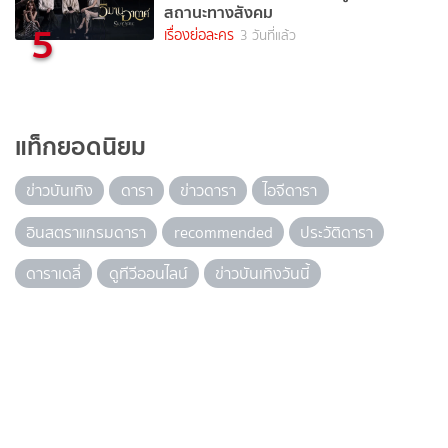
สถานะทางสังคม
5
เรื่องย่อละคร
3 วันที่แล้ว
แท็กยอดนิยม
ข่าวบันเทิง
ดารา
ข่าวดารา
ไอจีดารา
อินสตราแกรมดารา
recommended
ประวัติดารา
ดาราเดลี่
ดูทีวีออนไลน์
ข่าวบันเทิงวันนี้