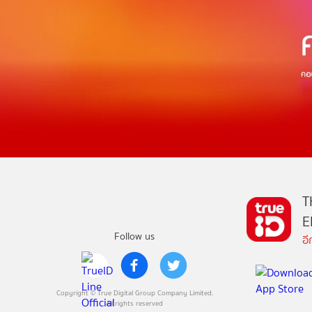
T
E
Follow us
อ
Copyright © True Digital Group Company Limited.
All rights reserved