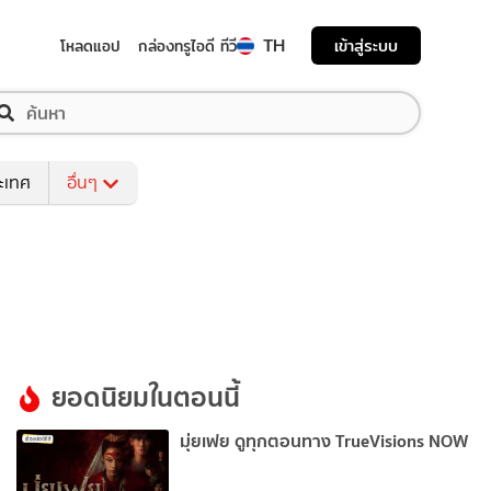
TH
เข้าสู่ระบบ
โหลดแอป
กล่องทรูไอดี ทีวี
ระเทศ
อื่นๆ
ยอดนิยมในตอนนี้
มุ่ยเฟย ดูทุกตอนทาง TrueVisions NOW