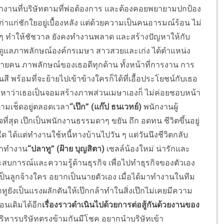
ทำงานที่บริษัทตามที่พ่อต้องการ และต้องคอยพยายามปกป้อง
ก่าแก่ชักใยอยู่เบื้องหลัง แต่ด้วยความเป็นคนอารมณ์ร้อน ไม่
นๆ ทำให้ชัชวาล ยังคงทำงานพลาด และสร้างปัญหาให้กับ
ยดูแลภาพลักษณ์องค์กรเมษา สาวสวยและเก่ง ได้ตำแหน่ง
หลายคน ภาพลักษณ์ของเธอดีทุกด้าน ทั้งหน้าที่การงาน การ
สี พร้อมที่จะย้ายไปเข้าข้างใครก็ได้ที่เอื้อประโยชน์กับเธอ
อนแคะหาว่าเธอเป็นจอมสร้างภาพส่วนเมษาเองก็ ไม่ค่อยชอบหน้า
ามเช็ดอยู่ตลอดเวลา
“เป๊ก” (แก๊ป ธนเวทย์)
พนักงานผู้
ที่สุด เป๊กเป็นพนักงานธรรมดาๆ ขยัน ถึก อดทน ชีวิตขึ้นอยู่
งใด ได้แต่ทำงานใช้หนี้ทางบ้านไปวัน ๆ แต่วันนึงชีวิตกลับ
ามาทำงาน
“ปลาทู” (ฝ้าย บุญสิตา)
เซลล์น้องใหม่ น่ารักและ
ะสบการณ์และความรู้ด้านธุรกิจ เพื่อไปทำธุรกิจของตัวเอง
ป็นลูกจ้างใคร อยากเป็นนายตัวเอง เมื่อได้มาทำงานในทีม
าทูยังเป็นแรงผลักดันให้เป๊กกล้าทำในสิ่งเป๊กไม่เคยมีความ
ือนเดิมได้อีก
เรื่องราวดำเนินไปด้วยการต่อสู้กันด้วยงานของ
หารบริษัทตรงข้ามกันมีโชค อยากนำบริษัทเข้า