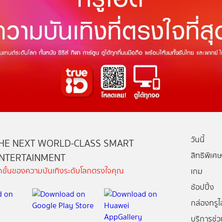
วันนี้
HE NEXT WORLD-CLASS SMART
สิทธิพิเศษ
NTERTAINMENT
ีกขั้นของความบันเทิงระดับโลกตรงใจคุณ
เกม
ช้อปปิ้ง
กล่องทรูไอ
บริการช่ว