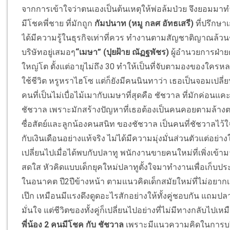
จากการเข้าใจว่าตนเองเป็นต้นเหตุให้พ่อล้มป่วย จึงยอมมา
มีโชคพี่ชาย ที่มักถูก
กัมปนาท (หมู กลศ อัทธเสรี)
ที่ปรึกษาเ
ได้มีความรู้ในธุรกิจเท่าที่ควร ทำงานตามสัญชาติญาณล้ว
บริษัทอยู่เสมอๆ
“เมษา” (ปุยฝ้าย ณัฏฐพัชร)
ผู้อำนวยการฝ่า
ใหญ่โต ตั้งแต่อายุไม่ถึง 30 ทำให้เป็นที่จับตามองของใคร
ใช้ชีวิต หรูหราไฮโซ แต่ก็ยังมีคนนินทาว่า เธอเป็นจอมเปลี่ยน
คนที่เป็นไม่เบื่อไม้เมากับเมษาที่สุดคือ ชัชวาล ที่มักค่
ชัชวาล เพราะมักสร้างปัญหาที่เธอต้องเป็นคนคอยตามล้างต
ซื่อสัตย์และลูกน้องคนสนิท ของชัชวาล เป็นคนที่ชัชวาลไว้ใจ
กับเงินเดือนอย่างแท้จริง ไม่ได้มีความมุ่งมั่นส่วนตัวแต่อย่า
เปลี่ยนไปเมื่อได้พบกับปลาทู พนักงานขายคนใหม่ที่เพิ่งเข้
สดใส หัวคิดแบบเด็กยุคใหม่ปลาทูตั้งใจมาทำงานเพื่อเก็บปร
ในอนาคต ปี2ปีข้างหน้า ตามแนวคิดเด็กสมัยใหม่ที่ไม่อยากเ
เป๊ก เหมือนมีแรงดึงดูดอะไรสักอย่างให้ทั้งคู่ชอบกัน แถมปล
มั่นใจ แต่ชีวิตของทั้งคู่ก็เปลี่ยนไปอย่างที่ไม่มีทางกลับไปเหม
พี่น้อง 2 คน
มีโชค กับ ชัชวาล
เพราะมีแนวความคิดในการบริ