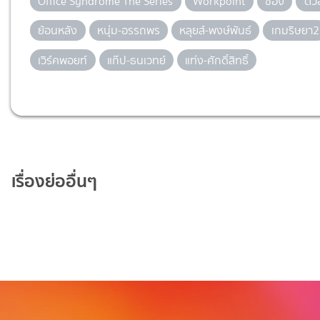
Office Syndrome The Series
Workpoint
ช่อง
ตัว
ย้อนหลัง
หนุ่ม-อรรถพร
หลุยส์-พงษ์พันธ์
เกมริษยา2
เวิร์คพอยท์
แก๊ป-ธนเวทย์
แท่ง-ศักดิ์สิทธิ์
เรื่องย่ออื่นๆ