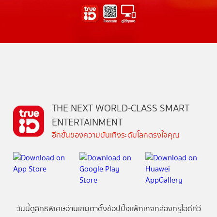
THE NEXT WORLD-CLASS SMART
ENTERTAINMENT
อีกขั้นของความบันเทิงระดับโลกตรงใจคุณ
วันนี้
ดู
สิทธิพิเศษ
อ่าน
เกม
ตาตั้ง
ช้อปปิ้ง
แพ็กเกจ
กล่องทรูไอดีทีวี