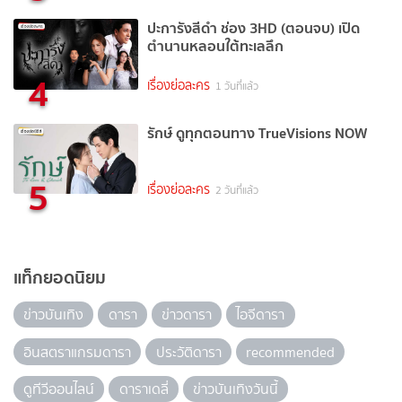
ปะการังสีดำ ช่อง 3HD (ตอนจบ) เปิด
ตำนานหลอนใต้ทะเลลึก
4
เรื่องย่อละคร
1 วันที่แล้ว
รักษ์ ดูทุกตอนทาง TrueVisions NOW
5
เรื่องย่อละคร
2 วันที่แล้ว
แท็กยอดนิยม
ข่าวบันเทิง
ดารา
ข่าวดารา
ไอจีดารา
อินสตราแกรมดารา
ประวัติดารา
recommended
ดูทีวีออนไลน์
ดาราเดลี่
ข่าวบันเทิงวันนี้