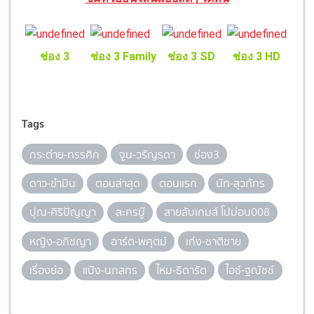
ช่อง 3
ช่อง 3 Family
ช่อง 3 SD
ช่อง 3 HD
Tags
กระต่าย-ทรรศิก
จูน-วรัญรดา
ช่อง3
ดาว-ขำมิน
ตอนล่าสุด
ตอนแรก
นัท-สุวภัทร
ปุณ-ศิริปัญญา
ละครบู๊
สายลับเกมส์ โปม่อน008
หญิง-อภิชญา
อาร์ต-พศุตม์
เก่ง-ชาติชาย
เรื่องย่อ
แป้ง-นภสกร
ไหม-ธิดารัต
ไอซ์-ฐณัชช์