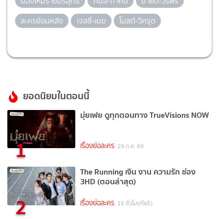
น้องใหม่ร้ายบริสุทธิ์
ภีมส์-ภาคิน
มายด์-วิรพร
ละครย้อนหลัง
เจสซี่-เมฆ
โมสต์-วิศรุต
ยอดนิยมในตอนนี้
มุ่ยเฟย ดูทุกตอนทาง TrueVisions NOW
1
เรื่องย่อละคร
29 ก.ค. 69
The Running เงิน งาน ความรัก ช่อง
3HD (ตอนล่าสุด)
2
เรื่องย่อละคร
18 ชั่วโมงที่แล้ว