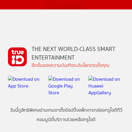
THE NEXT WORLD-CLASS SMART
ENTERTAINMENT
อีกขั้นของความบันเทิงระดับโลกตรงใจคุณ
วันนี้
ดู
สิทธิพิเศษ
อ่าน
เกม
ตาตั้ง
ช้อปปิ้ง
แพ็กเกจ
กล่องทรูไอดีทีวี
คอมมูนิตี้
บริการช่วยเหลือทรูไอดี