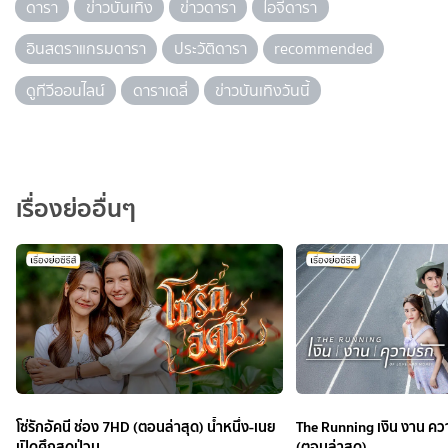
ดารา
ข่าวบันเทิง
ข่าวดารา
ไอจีดารา
อินสตราแกรมดารา
ประวัติดารา
recommended
ดูทีวีออนไลน์
ดาราเดลี่
ข่าวบันเทิงวันนี้
เรื่องย่ออื่นๆ
โซ่รักอัคนี ช่อง 7HD (ตอนล่าสุด) น้ำหนึ่ง-เนย
The Running เงิน งาน คว
เปิดศึกสุดป่วน
(ตอนล่าสุด)