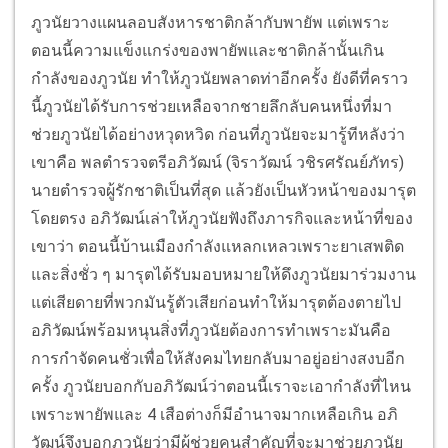
ภูวนัยวางแผนลอบสังหารชาติกล้ากับพายัพ แต่เพราะ
ตอนนี้ความแข็งแกร่งของพายัพและชาติกล้านั้นเกิน
กำลังของภูวนัย ทำให้ภูวนัยพลาดท่าอีกครั้ง ยังดีที่คราว
นี้ภูวนัยได้รับการช่วยเหลือจากชายลึกลับคนหนึ่งที่มา
ช่วยภูวนัยได้อย่างหวุดหวิด ก่อนที่ภูวนัยจะมารู้ทีหลังว่า
เขาคือ พลตำรวจตรีอภิวัฒน์ (จิราวัฒน์ วชิรศรัณย์ภัทร)
นายตำรวจผู้รักชาติเป็นที่สุด แล้วยังเป็นหัวหน้าของมารุต
โดยตรง อภิวัฒน์เล่าให้ภูวนัยฟังถึงภารกิจและหน้าที่ของ
เขาว่า ตอนนี้บ้านเมืองกำลังแหลกเหลวเพราะยาเสพติด
และสิ่งชั่ว ๆ มารุตได้รับมอบหมายให้ดึงภูวนัยมาร่วมงาน
แต่เสียดายที่พวกมันรู้ตัวเสียก่อนทำให้มารุตต้องตายไป
อภิวัฒน์พร้อมหนุนสิ่งที่ภูวนัยต้องการทำเพราะมันคือ
การกำจัดคนชั่วเพื่อให้สังคมไทยกลับมาอยู่อย่างสงบอีก
ครั้ง ภูวนัยบอกกับอภิวัฒน์ว่าตอนนี้เราจะเอากำลังที่ไหน
เพราะพายัพและ 4 เสือต่างก็มีอำนาจมากเหลือเกิน อภิ
วัฒน์จึงบอกภูวนัยว่ามีผู้ช่วยคนสำคัญที่จะมาช่วยภูวนัย