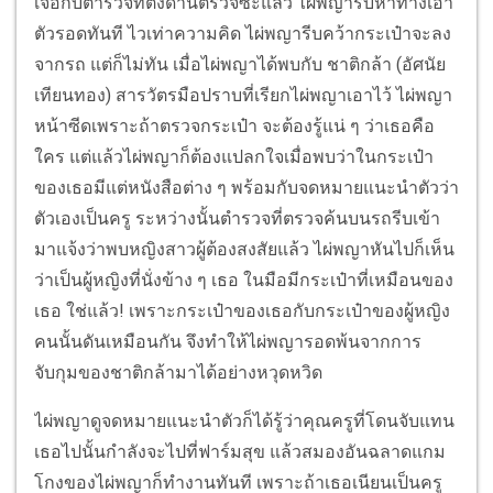
เจอกับตำรวจที่ตั้งด่านตรวจซะแล้ว ไผ่พญารีบหาทางเอา
ตัวรอดทันที ไวเท่าความคิด ไผ่พญารีบคว้ากระเป๋าจะลง
จากรถ แต่ก็ไม่ทัน เมื่อไผ่พญาได้พบกับ ชาติกล้า (อัศนัย
เทียนทอง) สารวัตรมือปราบที่เรียกไผ่พญาเอาไว้ ไผ่พญา
หน้าซีดเพราะถ้าตรวจกระเป๋า จะต้องรู้แน่ ๆ ว่าเธอคือ
ใคร แต่แล้วไผ่พญาก็ต้องแปลกใจเมื่อพบว่าในกระเป๋า
ของเธอมีแต่หนังสือต่าง ๆ พร้อมกับจดหมายแนะนำตัวว่า
ตัวเองเป็นครู ระหว่างนั้นตำรวจที่ตรวจค้นบนรถรีบเข้า
มาแจ้งว่าพบหญิงสาวผู้ต้องสงสัยแล้ว ไผ่พญาหันไปก็เห็น
ว่าเป็นผู้หญิงที่นั่งข้าง ๆ เธอ ในมือมีกระเป๋าที่เหมือนของ
เธอ ใช่แล้ว! เพราะกระเป๋าของเธอกับกระเป๋าของผู้หญิง
คนนั้นดันเหมือนกัน จึงทำให้ไผ่พญารอดพ้นจากการ
จับกุมของชาติกล้ามาได้อย่างหวุดหวิด
ไผ่พญาดูจดหมายแนะนำตัวก็ได้รู้ว่าคุณครูที่โดนจับแทน
เธอไปนั้นกำลังจะไปที่ฟาร์มสุข แล้วสมองอันฉลาดแกม
โกงของไผ่พญาก็ทำงานทันที เพราะถ้าเธอเนียนเป็นครู