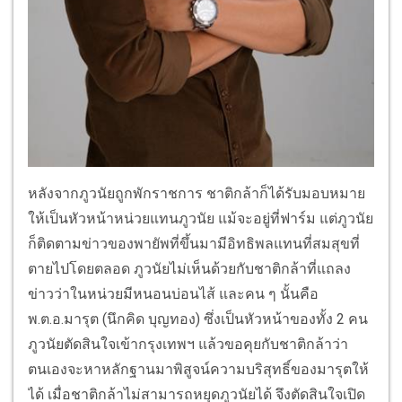
หลังจากภูวนัยถูกพักราชการ ชาติกล้าก็ได้รับมอบหมาย
ให้เป็นหัวหน้าหน่วยแทนภูวนัย แม้จะอยู่ที่ฟาร์ม แต่ภูวนัย
ก็ติดตามข่าวของพายัพที่ขึ้นมามีอิทธิพลแทนที่สมสุขที่
ตายไปโดยตลอด ภูวนัยไม่เห็นด้วยกับชาติกล้าที่แถลง
ข่าวว่าในหน่วยมีหนอนบ่อนไส้ และคน ๆ นั้นคือ
พ.ต.อ.มารุต (นึกคิด บุญทอง) ซึ่งเป็นหัวหน้าของทั้ง 2 คน
ภูวนัยตัดสินใจเข้ากรุงเทพฯ แล้วขอคุยกับชาติกล้าว่า
ตนเองจะหาหลักฐานมาพิสูจน์ความบริสุทธิ์ของมารุตให้
ได้ เมื่อชาติกล้าไม่สามารถหยุดภูวนัยได้ จึงตัดสินใจเปิด