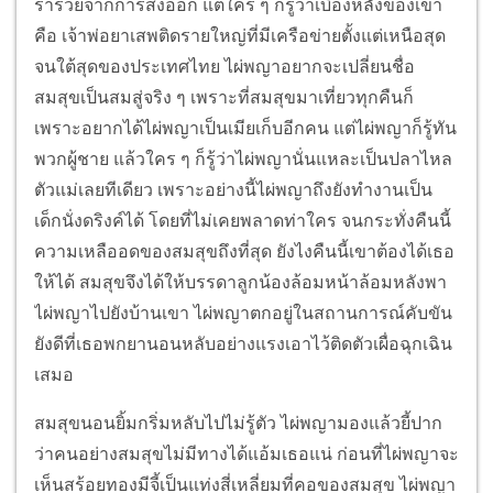
ร่ำรวยจากการส่งออก แต่ใคร ๆ ก็รู้ว่าเบื้องหลังของเขา
คือ เจ้าพ่อยาเสพติดรายใหญ่ที่มีเครือข่ายตั้งแต่เหนือสุด
จนใต้สุดของประเทศไทย ไผ่พญาอยากจะเปลี่ยนชื่อ
สมสุขเป็นสมสู่จริง ๆ เพราะที่สมสุขมาเที่ยวทุกคืนก็
เพราะอยากได้ไผ่พญาเป็นเมียเก็บอีกคน แต่ไผ่พญาก็รู้ทัน
พวกผู้ชาย แล้วใคร ๆ ก็รู้ว่าไผ่พญานั่นแหละเป็นปลาไหล
ตัวแม่เลยทีเดียว เพราะอย่างนี้ไผ่พญาถึงยังทำงานเป็น
เด็กนั่งดริงค์ได้ โดยที่ไม่เคยพลาดท่าใคร จนกระทั่งคืนนี้
ความเหลืออดของสมสุขถึงที่สุด ยังไงคืนนี้เขาต้องได้เธอ
ให้ได้ สมสุขจึงได้ให้บรรดาลูกน้องล้อมหน้าล้อมหลังพา
ไผ่พญาไปยังบ้านเขา ไผ่พญาตกอยู่ในสถานการณ์คับขัน
ยังดีที่เธอพกยานอนหลับอย่างแรงเอาไว้ติดตัวเผื่อฉุกเฉิน
เสมอ
สมสุขนอนยิ้มกริ่มหลับไปไม่รู้ตัว ไผ่พญามองแล้วยี้ปาก
ว่าคนอย่างสมสุขไม่มีทางได้แอ้มเธอแน่ ก่อนที่ไผ่พญาจะ
เห็นสร้อยทองมีจี้เป็นแท่งสี่เหลี่ยมที่คอของสมสุข ไผ่พญา