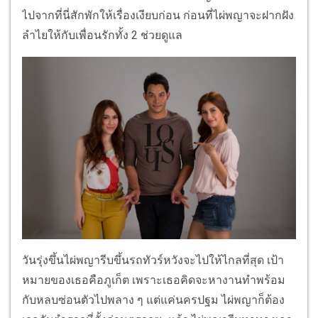
ไปจากที่นี่สักพักให้เรื่องเงียบก่อน ก่อนที่ไผ่พญาจะฝากฝัง
ลำไยให้กับเพื่อนรักทั้ง 2 ช่วยดูแล
วันรุ่งขึ้นไผ่พญารีบขึ้นรถทัวร์หวังจะไปให้ไกลที่สุด เป้า
หมายของเธอคือภูเก็ต เพราะเธอคิดจะหางานทำพร้อม
กับหลบซ่อนตัวไปพลาง ๆ แต่แค่นครปฐม ไผ่พญาก็ต้อง