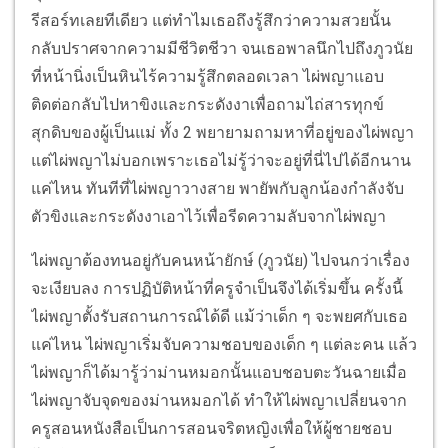
รีสอร์ทเลยทีเดียว แต่ทำไมเธอถึงรู้สึกว่าความสวยนั้น
กลับปราศจากความมีชีวิตชีวา จนเธอพาลนึกไปถึงภูวนัย
ที่หน้านิ่งเป็นหินไร้ความรู้สึกตลอดเวลา ไผ่พญาแอบ
ติดต่อกลับไปหาขิงและกระดังงาเพื่อถามไถ่สารทุกข์
สุกดิบของผู้เป็นแม่ ทั้ง 2 พยายามถามหาที่อยู่ของไผ่พญา
แต่ไผ่พญาไม่บอกเพราะเธอไม่รู้ว่าจะอยู่ที่นี่ไปได้อีกนาน
แค่ไหน ทันทีที่ไผ่พญาวางสาย พายัพกับลูกน้องกำลังจับ
ตัวขิงและกระดังงาเอาไว้เพื่อรีดความลับจากไผ่พญา
ไผ่พญาต้องทนอยู่กับคนหน้ายักษ์ (ภูวนัย) ไปจนกว่าเรื่อง
จะเงียบลง การปฏิบัติหน้าที่ครูจำเป็นจึงได้เริ่มขึ้น ครั้งนี้
ไผ่พญาตั้งรับสถานการณ์ได้ดี แม้ว่าเด็ก ๆ จะพยศกับเธอ
แค่ไหน ไผ่พญาเริ่มจับความชอบของเด็ก ๆ แต่ละคน แล้ว
ไผ่พญาก็ได้มารู้ว่าม่านหมอกนั้นแอบชอบตะวันฉายเมื่อ
ไผ่พญาจับจุดของม่านหมอกได้ ทำให้ไผ่พญาเปลี่ยนจาก
ครูสอนหนังสือเป็นการสอนจริตหญิงเพื่อให้ผู้ชายชอบ