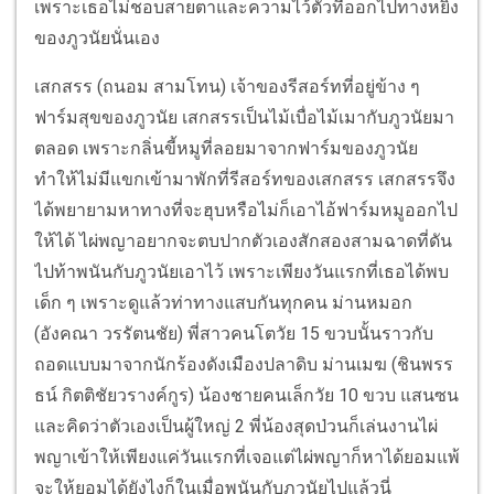
เพราะเธอไม่ชอบสายตาและความไว้ตัวที่ออกไปทางหยิ่ง
ของภูวนัยนั่นเอง
เสกสรร (ถนอม สามโทน) เจ้าของรีสอร์ทที่อยู่ข้าง ๆ
ฟาร์มสุขของภูวนัย เสกสรรเป็นไม้เบื่อไม้เมากับภูวนัยมา
ตลอด เพราะกลิ่นขี้หมูที่ลอยมาจากฟาร์มของภูวนัย
ทำให้ไม่มีแขกเข้ามาพักที่รีสอร์ทของเสกสรร เสกสรรจึง
ได้พยายามหาทางที่จะฮุบหรือไม่ก็เอาไอ้ฟาร์มหมูออกไป
ให้ได้ ไผ่พญาอยากจะตบปากตัวเองสักสองสามฉาดที่ดัน
ไปท้าพนันกับภูวนัยเอาไว้ เพราะเพียงวันแรกที่เธอได้พบ
เด็ก ๆ เพราะดูแล้วท่าทางแสบกันทุกคน ม่านหมอก
(อังคณา วรรัตนชัย) พี่สาวคนโตวัย 15 ขวบนั้นราวกับ
ถอดแบบมาจากนักร้องดังเมืองปลาดิบ ม่านเมฆ (ชินพรร
ธน์ กิตติชัยวรางค์กูร) น้องชายคนเล็กวัย 10 ขวบ แสนซน
และคิดว่าตัวเองเป็นผู้ใหญ่ 2 พี่น้องสุดป่วนก็เล่นงานไผ่
พญาเข้าให้เพียงแค่วันแรกที่เจอแต่ไผ่พญาก็หาได้ยอมแพ้
จะให้ยอมได้ยังไงก็ในเมื่อพนันกับภูวนัยไปแล้วนี่