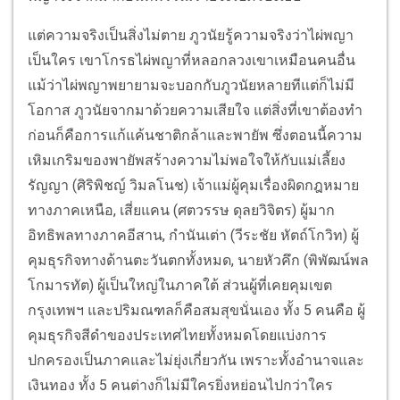
แต่ความจริงเป็นสิ่งไม่ตาย ภูวนัยรู้ความจริงว่าไผ่พญา
เป็นใคร เขาโกรธไผ่พญาที่หลอกลวงเขาเหมือนคนอื่น
แม้ว่าไผ่พญาพยายามจะบอกกับภูวนัยหลายทีแต่ก็ไม่มี
โอกาส ภูวนัยจากมาด้วยความเสียใจ แต่สิ่งที่เขาต้องทำ
ก่อนก็คือการแก้แค้นชาติกล้าและพายัพ ซึ่งตอนนี้ความ
เหิมเกริมของพายัพสร้างความไม่พอใจให้กับแม่เลี้ยง
รัญญา (ศิริพิชญ์ วิมลโนช) เจ้าแม่ผู้คุมเรื่องผิดกฎหมาย
ทางภาคเหนือ, เสี่ยแคน (ศตวรรษ ดุลยวิจิตร) ผู้มาก
อิทธิพลทางภาคอีสาน, กำนันเต่า (วีระชัย หัตถ์โกวิท) ผู้
คุมธุรกิจทางด้านตะวันตกทั้งหมด, นายหัวคึก (พิพัฒน์พล
โกมารทัต) ผู้เป็นใหญ่ในภาคใต้ ส่วนผู้ที่เคยคุมเขต
กรุงเทพฯ และปริมณฑลก็คือสมสุขนั่นเอง ทั้ง 5 คนคือ ผู้
คุมธุรกิจสีดำของประเทศไทยทั้งหมดโดยแบ่งการ
ปกครองเป็นภาคและไม่ยุ่งเกี่ยวกัน เพราะทั้งอำนาจและ
เงินทอง ทั้ง 5 คนต่างก็ไม่มีใครยิ่งหย่อนไปกว่าใคร