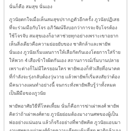
นั่นก็คือ สมสุข นั่นเอง
ภูวนัยตกใจเมื่อเห็นสมสุขปรากฏตัวอีกครั้ง ภูวนัยปฏิเสธ
ที่จะร่วมมือกับโจร อภิวัฒน์จึงบอกว่าการจะจับโจรต้อง
ใช้โจรจับ สมสุขเองก็อาสาช่วยทุกอย่างเพราะเขาอยาก
เห็นสิ่งเดียวคือความย่อยยับของ ชาติกล้าและพายัพ
นั่นเอง ภูวนัยเริ่มแผนการให้เสือกัดกันเองโดยการใส่ร้าย
ให้พวก 4 เสือเข้าใจผิดกันเอง สถานการณ์เริ่มบานปลาย
เพราะต่างก็ไม่มีใครยอมใคร พายัพเองก็หัวเสียที่อนาคต
ที่กำลังจะรุ่งกลับต้องวุ่นวาย แล้วพายัพก็เริ่มสงสัยว่าต้อง
มีคนวางแผนทำอย่างนี้ จนกระทั่งพายัพสืบรู้ว่าทั้งหมด
เป็นฝีมือของภูวนัย
พายัพอาศัยวิธีที่โหดเหี้ยม นั่นก็คือการฆ่าเผ่าพงศ์ พายัพ
คิดว่าถ้าเผ่าพงศ์ตาย ภูวนัยย่อมต้องมางานศพของผู้เป็น
พ่ออย่างแน่นอน แล้วก็จริงอย่างที่พายัพคิด ภูวนัยแอบมา
งานศพของเผ่าพงศ์ด้วยความเคียดแค้นที่สุด ชาติกล้าเอง