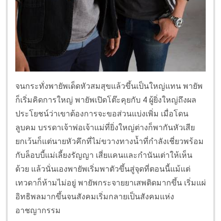
จนกระทั่งพายัพเด็ดหัวสมสุขแล้วขึ้นเป็นใหญ่แทน พายัพ
ก็เริ่มคิดการใหญ่ พายัพเปิดโต๊ะคุยกับ 4 ผู้ยิ่งใหญ่ถึงผล
ประโยชน์ว่าเขาต้องการจะขอส่วนแบ่งเพิ่ม เมื่อโดน
ลูบคม บรรดาเจ้าพ่อเจ้าแม่ที่ยิ่งใหญ่ต่างก็พากันหัวเสีย
ยกเว้นก็แต่นายหัวคึกที่ไม่ขวางทางน้ำที่กำลังเชี่ยวพร้อม
กับล็อบบี้แม่เลี้ยงรัญญา เสี่ยแคนและกำนันเต่าให้เห็น
ด้วย แล้วนั่นเองพายัพเริ่มพาตัวขึ้นสู่จุดที่ตอนนี้แม้แต่
เทวดาก็ห้ามไม่อยู่ พายัพกระจายยาเสพติดมากขึ้น เริ่มแผ่
อิทธิพลมากขึ้นจนสังคมเริ่มกลายเป็นสังคมแห่ง
อาชญากรรม