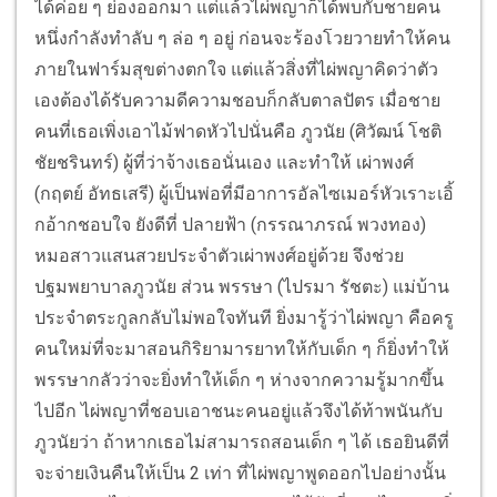
ได้ค่อย ๆ ย่องออกมา แต่แล้วไผ่พญาก็ได้พบกับชายคน
หนึ่งกำลังทำลับ ๆ ล่อ ๆ อยู่ ก่อนจะร้องโวยวายทำให้คน
ภายในฟาร์มสุขต่างตกใจ แต่แล้วสิ่งที่ไผ่พญาคิดว่าตัว
เองต้องได้รับความดีความชอบก็กลับตาลปัตร เมื่อชาย
คนที่เธอเพิ่งเอาไม้ฟาดหัวไปนั่นคือ ภูวนัย (ศิวัฒน์ โชติ
ชัยชรินทร์) ผู้ที่ว่าจ้างเธอนั่นเอง และทำให้ เผ่าพงศ์
(กฤตย์ อัทธเสรี) ผู้เป็นพ่อที่มีอาการอัลไซเมอร์หัวเราะเอิ้
กอ้ากชอบใจ ยังดีที่ ปลายฟ้า (กรรณาภรณ์ พวงทอง)
หมอสาวแสนสวยประจำตัวเผ่าพงศ์อยู่ด้วย จึงช่วย
ปฐมพยาบาลภูวนัย ส่วน พรรษา (ไปรมา รัชตะ) แม่บ้าน
ประจำตระกูลกลับไม่พอใจทันที ยิ่งมารู้ว่าไผ่พญา คือครู
คนใหม่ที่จะมาสอนกิริยามารยาทให้กับเด็ก ๆ ก็ยิ่งทำให้
พรรษากลัวว่าจะยิ่งทำให้เด็ก ๆ ห่างจากความรู้มากขึ้น
ไปอีก ไผ่พญาที่ชอบเอาชนะคนอยู่แล้วจึงได้ท้าพนันกับ
ภูวนัยว่า ถ้าหากเธอไม่สามารถสอนเด็ก ๆ ได้ เธอยินดีที่
จะจ่ายเงินคืนให้เป็น 2 เท่า ที่ไผ่พญาพูดออกไปอย่างนั้น