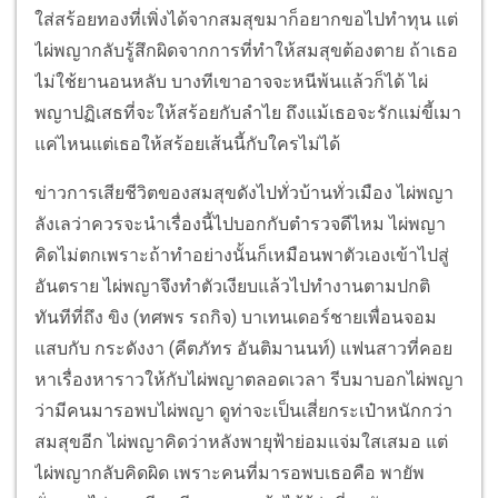
ใส่สร้อยทองที่เพิ่งได้จากสมสุขมาก็อยากขอไปทำทุน แต่
ไผ่พญากลับรู้สึกผิดจากการที่ทำให้สมสุขต้องตาย ถ้าเธอ
ไม่ใช้ยานอนหลับ บางทีเขาอาจจะหนีพ้นแล้วก็ได้ ไผ่
พญาปฏิเสธที่จะให้สร้อยกับลำไย ถึงแม้เธอจะรักแม่ขี้เมา
แค่ไหนแต่เธอให้สร้อยเส้นนี้กับใครไม่ได้
ข่าวการเสียชีวิตของสมสุขดังไปทั่วบ้านทั่วเมือง ไผ่พญา
ลังเลว่าควรจะนำเรื่องนี้ไปบอกกับตำรวจดีไหม ไผ่พญา
คิดไม่ตกเพราะถ้าทำอย่างนั้นก็เหมือนพาตัวเองเข้าไปสู่
อันตราย ไผ่พญาจึงทำตัวเงียบแล้วไปทำงานตามปกติ
ทันทีที่ถึง ขิง (ทศพร รถกิจ) บาเทนเดอร์ชายเพื่อนจอม
แสบกับ กระดังงา (คีตภัทร อันติมานนท์) แฟนสาวที่คอย
หาเรื่องหาราวให้กับไผ่พญาตลอดเวลา รีบมาบอกไผ่พญา
ว่ามีคนมารอพบไผ่พญา ดูท่าจะเป็นเสี่ยกระเป๋าหนักกว่า
สมสุขอีก ไผ่พญาคิดว่าหลังพายุฟ้าย่อมแจ่มใสเสมอ แต่
ไผ่พญากลับคิดผิด เพราะคนที่มารอพบเธอคือ พายัพ