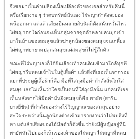
จึงขอมาเป็นค่าเปลืองเนื้อเปลืองตัวของเธอสำหรับคืนนี้
หรือเรียกง่าย ๆ ว่าตบทรัพย์นั่นเอง ไผ่พญากำลังจะย่อง
หนีออกมา แต่แล้วเสียงปืนหลายสิบนัดก็ดังสนั่นหวั่นไหว
ไผ่พญาตกใจก่อนจะเห็นกลุ่มชายชุดดำหลายคนบุกเข้า
มาในบ้านของสมสุขแล้วฆ่าลูกน้องของสมสุขจนเกลี้ยง
ไผ่พญาพยายามปลุกสมสุขแต่สมสุขก็ไม่รู้สึกตัว
ขณะที่ไผ่พญาเองก็ได้ยินเสียงเท้าคนเดินเข้ามาใกล้ทุกที
ไผ่พญารีบหลบเข้าไปในตู้เสื้อผ้า แล้วสิ่งที่เธอเห็นจากรอย
แยกที่ประตูตู้เสื้อผ้าก็คือ มือที่ใส่ถุงมือดำกำลังลั่นไกใส่
สมสุข เธอไม่เห็นว่าใครเป็นคนที่ใส่ถุงมือนั้น แต่คนที่เธอ
เห็นหลังจากไอ้มือดำนั่นยิงสมสุขก็คือ พายัพ (สาริน
บางยี่ขัน) ที่กำลังมองร่างไร้วิญญาณของสมสุขอย่าง
สะใจ ระหว่างนั้นลูกน้องต่างเข้ามารายงานว่าไม่พบสิ่งที่
หา แต่แล้วเสียงของไอ้มือดำก็ดังขึ้น ว่ายังมีผู้หญิงอยู่ที่นี่
พายัพหันไปมองก็เห็นรองเท้าของไผ่พญา ไผ่พญาที่หลบ