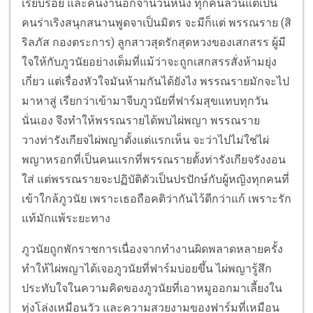
เรียบร้อย และคนงานอีกจำนวนหนึ่ง ทุกคนล้วนแต่เป็น
คนร่าเริงสนุกสนานพูดจาเป็นมิตร จะมีก็แต่ พรรณราย (สิ
ริลภัส กองตระการ) ลูกสาวสุดรักสุดหวงของเสกสรร ผู้มี
ใจให้กับภูวนัยอย่างเต็มที่แม้ว่าจะถูกเสกสรรสั่งห้ามยุ่ง
เกี่ยว แต่เรื่องหัวใจมันห้ามกันได้ยังไง พรรณรายมักจะไป
มาหาสู่ เรียกว่าเข้ามาจีบภูวนัยที่ฟาร์มสุขแทบทุกวัน
นั่นเอง จึงทำให้พรรณรายได้พบไผ่พญา พรรณราย
วางท่ารังเกียจไผ่พญาตั้งแต่แรกเห็น จะว่าไปไม่ใช่ไผ่
พญาหรอกที่เป็นคนแรกที่พรรณรายตั้งท่ารังเกียจรังงอน
ใส่ แต่พรรณรายจะปฏิบัติตัวเป็นปรปักษ์กับผู้หญิงทุกคนที่
เข้าใกล้ภูวนัย เพราะเธอถือคติว่ากันไว้ดีกว่าแก้ เพราะรัก
แท้มักแพ้ระยะทาง
ภูวนัยถูกพักราชการเนื่องจากทำงานผิดพลาดหลายครั้ง
ทำให้ไผ่พญาได้เจอภูวนัยที่ฟาร์มบ่อยขึ้น ไผ่พญารู้สึก
ประทับใจในความคิดของภูวนัยที่เอาหมูออกมาเลี้ยงใน
ทุ่งโล่งเหมือนวัว และความสวยงามของฟาร์มที่เหมือน