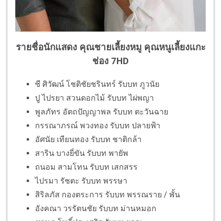
รายชื่อนักแสดง คุณชายเลี้ยงหมู คุณหนูเลี้ยงแกะ
ช่อง 7HD
ซี ศิวัฒน์ โชติชัยชรินทร์ รับบท ภูวนัย
ปู ไปรยา สวนดอกไม้ รับบท ไผ่พญา
พูลภัทร อัตถปัญญาพล รับบท ตะวันฉาย
กรรณาภรณ์ พวงทอง รับบท ปลายฟ้า
อัศนัย เทียนทอง รับบท ชาติกล้า
สาริน บางยี่ขัน รับบท พายัพ
ถนอม สามโทน รับบท เสกสรร
ไปรมา รัชตะ รับบท พรรษา
สิริลภัส กองตระการ รับบท พรรณราย / พั้น
อังคณา วรรัตนชัย รับบท ม่านหมอก