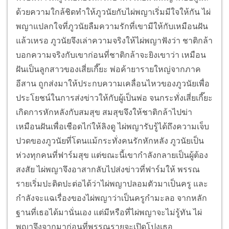
ด้วยความใกล้ชิดทำให้ภูวนัยกับไผ่พญาเริ่มมีใจให้กัน ไผ่
พญาแปลกใจที่ภูวนัยลืมความรักที่เขามีให้กับเหมือนฝัน
แล้วเหรอ ภูวนัยจึงเล่าความจริงให้ไผ่พญาฟังว่า ชาติกล้า
บอกความจริงกับเขาก่อนที่ชาติกล้าจะยิงเขาว่า เหมือน
ฝันเป็นลูกสาวของเสี่ยเกี๊ยะ พ่อค้ายารายใหญ่จากภาค
อีสาน ถูกส่งมาให้ประกบความเคลื่อนไหวของภูวนัยเพื่อ
ประโยชน์ในการส่งข่าวให้กับผู้เป็นพ่อ จนกระทั่งเสี่ยเกี๊ยะ
เกิดการหักหลังกับสมสุข สมสุขจึงให้ชาติกล้าไปฆ่า
เหมือนฝันเพื่อเชือดไก่ให้ลิงดู ไผ่พญารับรู้ได้ถึงความเจ็บ
ปวดของภูวนัยที่โดนแม้กระทั่งคนรักหักหลัง ภูวนัยเป็น
ห่วงทุกคนที่ฟาร์มสุข แต่ขณะนี้เขากำลังกลายเป็นผู้ต้อง
สงสัย ไผ่พญาจึงอาสากลับไปส่งข่าวที่ฟาร์มให้ พรรณ
รายเริ่มปะติดปะต่อได้ว่าไผ่พญาปลอมตัวมาเป็นครู และ
กำลังจะแฉเรื่องของไผ่พญาว่าเป็นครูกำมะลอ จากหลัก
ฐานที่เธอได้มานั่นเอง แต่มีหรือที่ไผ่พญาจะไม่รู้ทัน ไผ่
พญาจึงจากมาก่อนที่พรรณรายจะเปิดโปงเธอ