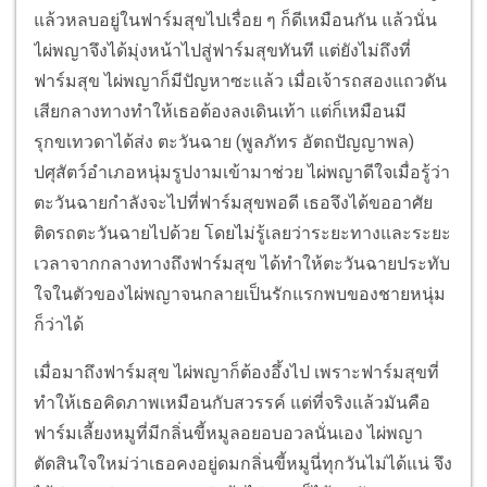
แล้วหลบอยู่ในฟาร์มสุขไปเรื่อย ๆ ก็ดีเหมือนกัน แล้วนั่น
ไผ่พญาจึงได้มุ่งหน้าไปสู่ฟาร์มสุขทันที แต่ยังไม่ถึงที่
ฟาร์มสุข ไผ่พญาก็มีปัญหาซะแล้ว เมื่อเจ้ารถสองแถวดัน
เสียกลางทางทำให้เธอต้องลงเดินเท้า แต่ก็เหมือนมี
รุกขเทวดาได้ส่ง ตะวันฉาย (พูลภัทร อัตถปัญญาพล)
ปศุสัตว์อำเภอหนุ่มรูปงามเข้ามาช่วย ไผ่พญาดีใจเมื่อรู้ว่า
ตะวันฉายกำลังจะไปที่ฟาร์มสุขพอดี เธอจึงได้ขออาศัย
ติดรถตะวันฉายไปด้วย โดยไม่รู้เลยว่าระยะทางและระยะ
เวลาจากกลางทางถึงฟาร์มสุข ได้ทำให้ตะวันฉายประทับ
ใจในตัวของไผ่พญาจนกลายเป็นรักแรกพบของชายหนุ่ม
ก็ว่าได้
เมื่อมาถึงฟาร์มสุข ไผ่พญาก็ต้องอึ้งไป เพราะฟาร์มสุขที่
ทำให้เธอคิดภาพเหมือนกับสวรรค์ แต่ที่จริงแล้วมันคือ
ฟาร์มเลี้ยงหมูที่มีกลิ่นขี้หมูลอยอบอวลนั่นเอง ไผ่พญา
ตัดสินใจใหม่ว่าเธอคงอยู่ดมกลิ่นขี้หมูนี่ทุกวันไม่ได้แน่ จึง