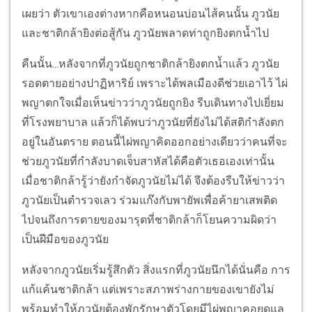
เผยว่า ตัวเขาเองต่างหากคือหนอนบ่อนไส้คนนั้น ภูวนัย
และชาติกล้ายิงต่อสู้กัน ภูวนัยพลาดท่าถูกยิงตกน้ำไป
คืนนั้น...หลังจากที่ภูวนัยถูกชาติกล้ายิงตกน้ำแล้ว ภูวนัย
รอดตายอย่างปาฏิหาริย์ เพราะได้พลเมืองดีช่วยเอาไว้ ไผ่
พญาตกใจเมื่อเห็นข่าวว่าภูวนัยถูกยิง รีบเดินทางไปเยี่ยม
ที่โรงพยาบาล แล้วก็ได้พบว่าภูวนัยที่ยังไม่ได้สติกำลังตก
อยู่ในอันตราย ตอนนี้ไผ่พญาคิดออกอย่างเดียวว่าคนที่จะ
ช่วยภูวนัยที่กำลังบาดเจ็บสาหัสได้คือตัวเธอเองเท่านั้น
เมื่อชาติกล้ารู้ว่ายังกำจัดภูวนัยไม่ได้ จึงต้องรีบให้ข่าวว่า
ภูวนัยเป็นตำรวจเลว ร่วมแก๊งกับพายัพเพื่อค้ายาเสพติด
ไปจนถึงการตายของมารุตที่ชาติกล้าก็โยนความผิดว่า
เป็นฝีมือของภูวนัย
หลังจากภูวนัยเริ่มรู้สึกตัว สิ่งแรกที่ภูวนัยนึกได้นั่นคือ การ
แก้แค้นชาติกล้า แต่เพราะสภาพร่างกายของเขายังไม่
พร้อมทำให้ภูวนัยต้องพักรักษาตัวโดยมีไผ่พญาคอยดูแล