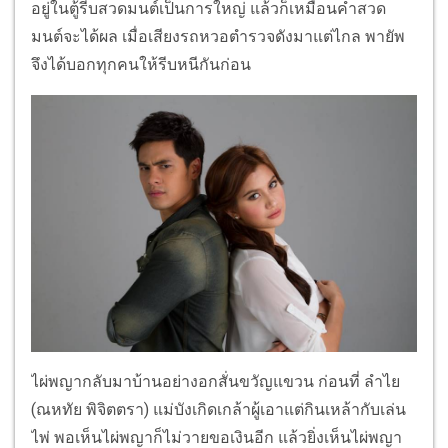
อยู่ในตู้รีบสวดมนต์เป็นการใหญ่ แล้วก็เหมือนคำสวด
มนต์จะได้ผล เมื่อเสียงรถหวอตำรวจดังมาแต่ไกล พายัพ
จึงได้บอกทุกคนให้รีบหนีกันก่อน
ไผ่พญากลับมาบ้านอย่างอกสั่นขวัญแขวน ก่อนที่ ลำไย
(ณหทัย พิจิตตรา) แม่บังเกิดเกล้าผู้เอาแต่กินเหล้ากับเล่น
ไพ่ พอเห็นไผ่พญาก็ไม่วายขอเงินอีก แล้วยิ่งเห็นไผ่พญา