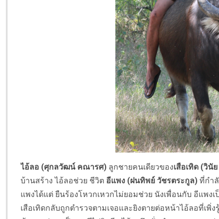
ไอ้ลอ (ศุกลวัฒน์ คณารศ)
ลูกชายคนเดียวของ
เสือเทิด (วิน
บ้านสร้าง ไอ้ลอช่วย ชีวิต
อีแพง (ฝนทิพย์ วัชรตระกูล)
ที่กำ
แพงได้แต่ ยืนร้องโหวกเหวกไม่ยอมช่วย นังเพื่อนกับ อีแพง
เสือเทิดกลับถูกตำรวจตามเจอและยิงตายต่อหน้าไอ้ลอที่เพิ่งร