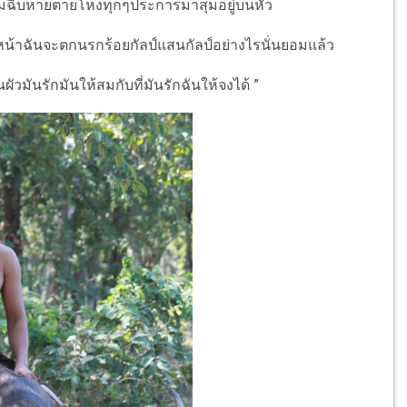
วามฉิบหายตายโหงทุกๆประการมาสุมอยู่บนหัว
ิหน้าฉันจะตกนรกร้อยกัลป์แสนกัลป์อย่างไรนั่นยอมแล้ว
ผัวมันรักมันให้สมกับที่มันรักฉันให้จงได้ ”