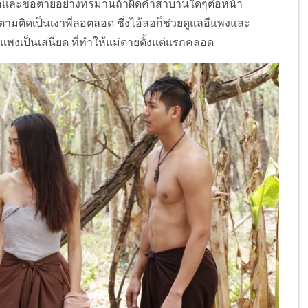
 พ่อและขอตายอย่างทรมานถ้าผิดคำสาบานใดๆต่อหน้า
อยตามติดเป็นเงาพี่ลอตลอด ซึ่งไอ้ลอก็ช่วยดูแลอีแพงและ
่าอีแพงเป็นเสนียด ที่ทำให้แม่ตายตั้งแต่แรกคลอด