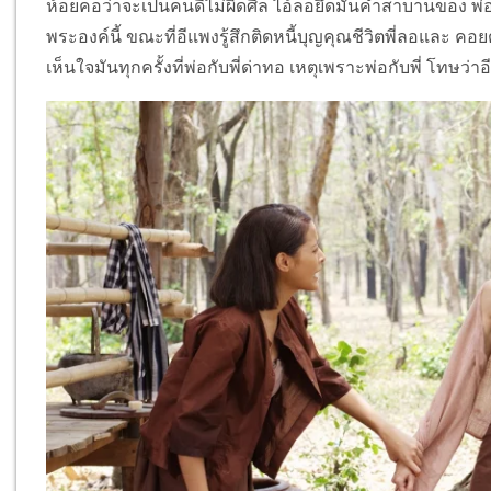
ห้อยคอว่าจะเป็นคนดีไม่ผิดศีล ไอ้ลอยึดมั่นคำสาบานของ
พระองค์นี้ ขณะที่อีแพงรู้สึกติดหนี้บุญคุณชีวิตพี่ลอและ ค
เห็นใจมันทุกครั้งที่พ่อกับพี่ด่าทอ เหตุเพราะพ่อกับพี่ โทษว