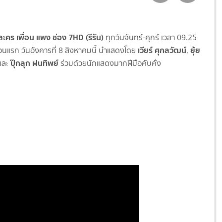
อละคร เพื่อน แพง ช่อง 7HD (รีรัน)
ทุกวันจันทร์-ศุกร์ เวลา 09.25
เวียร์ ศุกลวัฒน์
ยุ้ย
ตอนแรก วันอังคารที่ 8 สิงหาคมนี้ นำแสดงโดย
,
ปุ๊กลุก ฝนทิพย์
และ
ร่วมด้วยนักแสดงมากฝีมือคับคั่ง