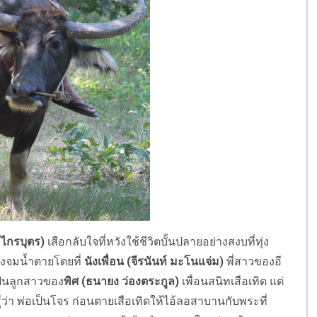
ัย ไกรบุตร)
เสือกลับใจที่หวังใช้ชีวิตบั้นปลายอย่างสงบที่ทุ่ง
ลังจมน้ำตายโดยที่
นังเพื่อน (จีรนันท์ มะโนแจ่ม)
พี่สาวของอี
เป็นลูกสาวของ
พิศ (ธนายง ว่องตระกูล)
เพื่อนสนิทเสือเทิด แต่
ู้ว่า พ่อเป็นโจร ก่อนตายเสือเทิดให้ไอ้ลอสาบานกับพระที่