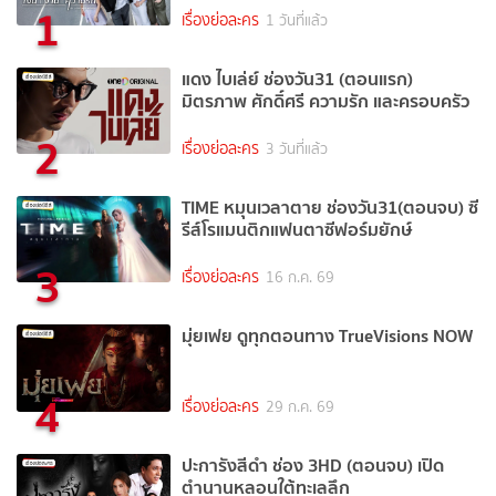
1
เรื่องย่อละคร
1 วันที่แล้ว
แดง ไบเล่ย์ ช่องวัน31 (ตอนแรก)
มิตรภาพ ศักดิ์ศรี ความรัก และครอบครัว
2
เรื่องย่อละคร
3 วันที่แล้ว
TIME หมุนเวลาตาย ช่องวัน31(ตอนจบ) ซี
รีส์โรแมนติกแฟนตาซีฟอร์มยักษ์
3
เรื่องย่อละคร
16 ก.ค. 69
มุ่ยเฟย ดูทุกตอนทาง TrueVisions NOW
4
เรื่องย่อละคร
29 ก.ค. 69
ปะการังสีดำ ช่อง 3HD (ตอนจบ) เปิด
ตำนานหลอนใต้ทะเลลึก