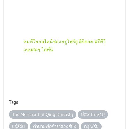
ชมทีวีออนไลน์ช่องทรูโฟร์ยู ดิจิตอล ฟรีทีวี
แบบสดๆ ได้ที่นี่
Tags
The Merchant of Qing Dynasty
ช่อง True4U
ซีรี่ส์จีน
ตำนานพ่อค้าราชวงศ์ชิง
ทรูโฟร์ยู