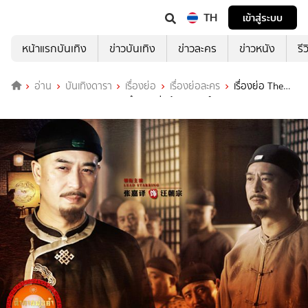
TH
เข้าสู่ระบบ
หน้าแรกบันเทิง
ข่าวบันเทิง
ข่าวละคร
ข่าวหนัง
รี
อ่าน
บันเทิงดารา
เรื่องย่อ
เรื่องย่อละคร
เรื่องย่อ The
Merchant of Qing Dynasty ตำนานพ่อค้าราชวงศ์ชิง