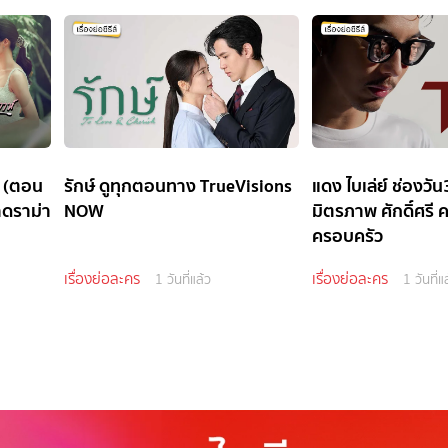
D (ตอน
รักษ์ ดูทุกตอนทาง TrueVisions
แดง ไบเล่ย์ ช่องว
าดราม่า
NOW
มิตรภาพ ศักดิ์ศรี 
ครอบครัว
เรื่องย่อละคร
เรื่องย่อละคร
1 วันที่แล้ว
1 วันที่แ