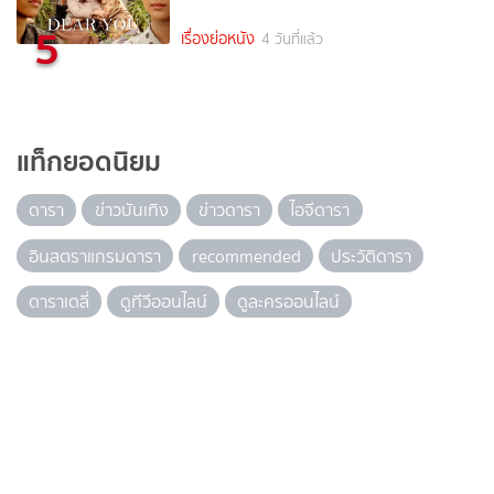
5
เรื่องย่อหนัง
4 วันที่แล้ว
แท็กยอดนิยม
ดารา
ข่าวบันเทิง
ข่าวดารา
ไอจีดารา
อินสตราแกรมดารา
recommended
ประวัติดารา
ดาราเดลี่
ดูทีวีออนไลน์
ดูละครออนไลน์