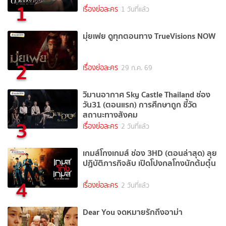
1
เรื่องย่อละคร
1 วันที่แล้ว
มุ่ยเฟย ดูทุกตอนทาง TrueVisions NOW
2
เรื่องย่อละคร
29 ก.ค. 69
วิมานอากาศ Sky Castle Thailand ช่อง
วัน31 (ตอนแรก) การศึกษาถูก ชี้วัด
สถานะทางสังคม
3
เรื่องย่อละคร
2 วันที่แล้ว
เกมส์โกงเกมส์ ช่อง 3HD (ตอนล่าสุด) ลุย
ปฏิบัติภารกิจลับ เปิดโปงกลโกงนักต้มตุ๋น
4
เรื่องย่อละคร
2 วันที่แล้ว
Dear You จดหมายรักถึงอาม่า