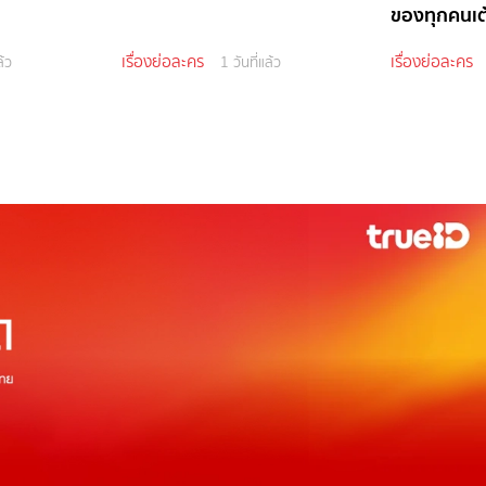
ของทุกคนเต้
เรื่องย่อละคร
เรื่องย่อละคร
ล้ว
1 วันที่แล้ว