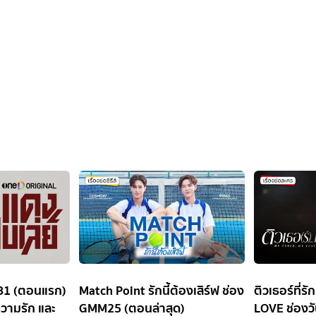
ัน31 (ตอนแรก)
Match Point รักนี้ต้องเสิร์ฟ ช่อง
ติวเธอร์ที่
ความรัก และ
GMM25 (ตอนล่าสุด)
LOVE ช่องวั