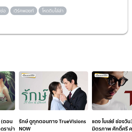
งย่อ
เวิร์คพอยท์
โหดดิบไล่ล่า
D (ตอน
รักษ์ ดูทุกตอนทาง TrueVisions
แดง ไบเล่ย์ ช่องว
าดราม่า
NOW
มิตรภาพ ศักดิ์ศรี 