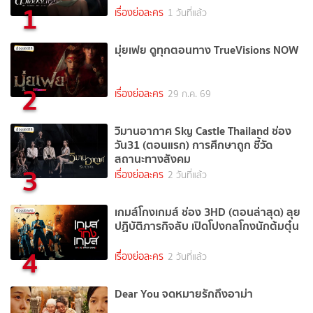
1
เรื่องย่อละคร
1 วันที่แล้ว
มุ่ยเฟย ดูทุกตอนทาง TrueVisions NOW
2
เรื่องย่อละคร
29 ก.ค. 69
วิมานอากาศ Sky Castle Thailand ช่อง
วัน31 (ตอนแรก) การศึกษาถูก ชี้วัด
สถานะทางสังคม
3
เรื่องย่อละคร
2 วันที่แล้ว
เกมส์โกงเกมส์ ช่อง 3HD (ตอนล่าสุด) ลุย
ปฏิบัติภารกิจลับ เปิดโปงกลโกงนักต้มตุ๋น
4
เรื่องย่อละคร
2 วันที่แล้ว
Dear You จดหมายรักถึงอาม่า