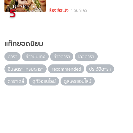
5
เรื่องย่อหนัง
4 วันที่แล้ว
แท็กยอดนิยม
ดารา
ข่าวบันเทิง
ข่าวดารา
ไอจีดารา
อินสตราแกรมดารา
recommended
ประวัติดารา
ดาราเดลี่
ดูทีวีออนไลน์
ดูละครออนไลน์