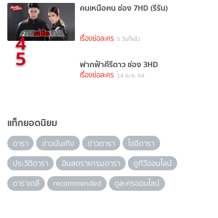
คนเหนือฅน ช่อง 7HD (รีรัน)
4
เรื่องย่อละคร
5 วันที่แล้ว
5
ฟากฟ้าคีรีดาว ช่อง 3HD
เรื่องย่อละคร
14 เม.ย. 64
แท็กยอดนิยม
ดารา
ข่าวบันเทิง
ข่าวดารา
ไอจีดารา
ประวัติดารา
อินสตราแกรมดารา
ดูทีวีออนไลน์
ดาราเดลี่
recommended
ดูละครออนไลน์