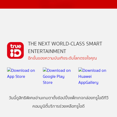
THE NEXT WORLD-CLASS SMART
ENTERTAINMENT
อีกขั้นของความบันเทิงระดับโลกตรงใจคุณ
วันนี้
ดู
สิทธิพิเศษ
อ่าน
เกม
ตาตั้ง
ช้อปปิ้ง
แพ็กเกจ
กล่องทรูไอดีทีวี
คอมมูนิตี้
บริการช่วยเหลือทรูไอดี