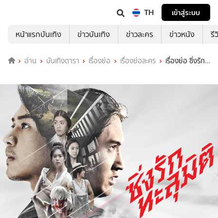
TH
เข้าสู่ระบบ
หน้าแรกบันเทิง
ข่าวบันเทิง
ข่าวละคร
ข่าวหนัง
รี
อ่าน
บันเทิงดารา
เรื่องย่อ
เรื่องย่อละคร
เรื่องย่อ ซิ่งรัก
ทะลุมิติ