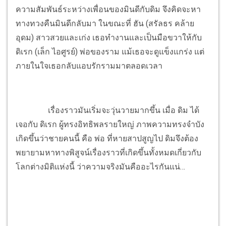
ความสัมพันธ์ระหว่างเพื่อนของมินดีกับดิม จึงคิดจะหา
ทางทวงคืนมินดีกลับมา ในขณะที่ ฮัน (สรัลธร คล้าย
อุดม) สาวสวยและเก่ง เธอทำงานและเป็นมือขวาให้กับ
ดิเรก (เล็ก ไอศูรย์) พ่อของราม แม้เธอจะดูแข็งแกร่ง แต่
ภายในใจเธอกลับแอบรักรามมาตลอดเวลา
เรื่องราวมันเริ่มจะวุ่นวายมากขึ้น เมื่อ ดิม ได้
เจอกับ ดิเรก ผู้ทรงอิทธิพลรายใหญ่ ภาพความทรงจำบัง
เกิดขึ้นว่าชายคนนี้ คือ พ่อ ที่หายสาปสูญไป ดิมจึงต้อง
พยายามหาทางพิสูจน์เรื่องราวที่เกิดขึ้นทั้งหมดเกี่ยวกับ
โลกต่างมิติแห่งนี้ ว่าความจริงมันคืออะไรกันแน่…