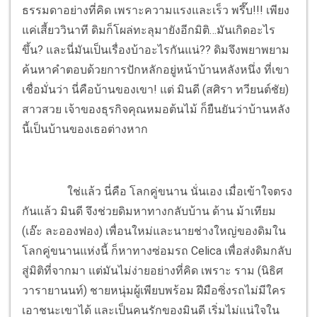
ธรรมดาอย่างที่คิด เพราะความแรงและเร็ว พรึ๊บ!!! เพียง
แค่เสี้ยววินาที ดิมก็โผล่ทะลุมายังอีกมิติ…มันเกิดอะไร
ขึ้น? และนี่มันเป็นเรื่องบ้าอะไรกันแน่?? ดิมจึงพยาพยาม
ค้นหาคำตอบด้วยการปักหลักอยู่หน้าบ้านหลังหนึ่ง ที่เขา
เชื่อมั่นว่า นี่คือบ้านของเขา! แต่ มินดี (สศิรา ทวียนต์ชัย)
สาวสวย เจ้าของธุรกิจคุณหมอต้นไม้ ก็ยืนยันว่าบ้านหลัง
นี้เป็นบ้านของเธอต่างหาก
ใช่แล้ว นี่คือ โลกคู่ขนาน นั่นเอง เมื่อเข้าใจตรง
กันแล้ว มินดี จึงช่วยดิมหาทางกลับบ้าน ด้าน ม้าเทียม
(เอ๊ะ ละอองฟอง) เพื่อนใหม่และนายช่างใหญ่ของดิมใน
โลกคู่ขนานแห่งนี้ ก็หาทางซ่อมรถ Celica เพื่อส่งดิมกลับ
สู่มิติที่จากมา แต่มันไม่ง่ายอย่างที่คิด เพราะ ราม (นิธิศ
วารายานนท์) ชายหนุ่มผู้เพียบพร้อม ฝีมือซิ่งรถไม่มีใคร
เอาชนะเขาได้ และเป็นคนรักของมินดี เริ่มไม่แน่ใจใน