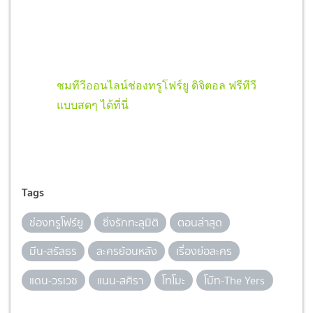
ชมทีวีออนไลน์ช่องทรูโฟร์ยู ดิจิตอล ฟรีทีวี
แบบสดๆ ได้ที่นี่
Tags
ช่องทรูโฟร์ยู
ซิ่งรักทะลุมิติ
ตอนล่าสุด
มีน-สรัลธร
ละครย้อนหลัง
เรื่องย่อละคร
แดน-วรเวช
แนน-สศิรา
โทโมะ
โบ๊ท-The Yers