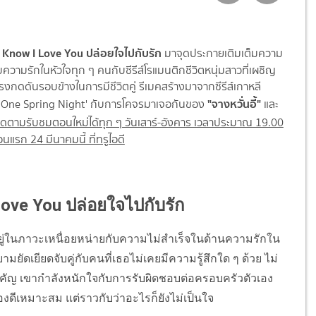
น I Know I Love You ปล่อยใจไปกับรัก
มาจุดประกายเติมเต็มความ
ับความรักในหัวใจทุก ๆ คนกับซีรีส์โรแมนติกชีวิตหนุ่มสาวที่เผชิญ
รงกดดันรอบข้างในการมีชีวิตคู่ รีเมคสร้างมาจากซีรีส์เกาหลี
"จางหวั่นอี้"
 'One Spring Night' กับการโคจรมาเจอกันของ
และ
ิดตามรับชมตอนใหม่ได้ทุก ๆ วันเสาร์-อังคาร เวลาประมาณ 19.00
อนแรก 24 มีนาคมนี้ ที่ทรูไอดี
I Love You ปล่อยใจไปกับรัก
อยู่ในภาวะเหนื่อยหน่ายกับความไม่สำเร็จในด้านความรักใน
ยัดเยียดจับคู่กับคนที่เธอไม่เคยมีความรู้สึกใด ๆ ด้วย ไม่
ี่สำคัญ เขากำลังหนักใจกับการรับผิดชอบต่อครอบครัวตัวเอง
ดีเหมาะสม แต่ราวกับว่าอะไรก็ยังไม่เป็นใจ