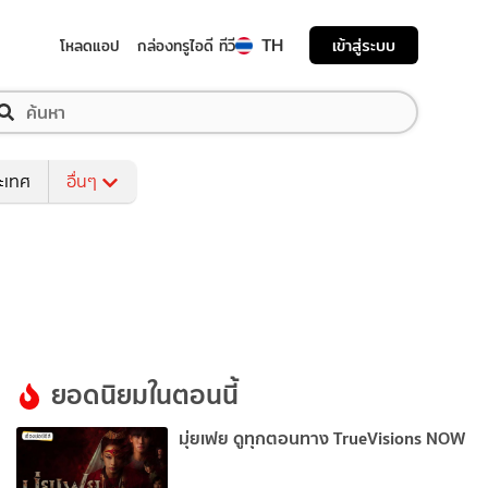
TH
เข้าสู่ระบบ
โหลดแอป
กล่องทรูไอดี ทีวี
ระเทศ
อื่นๆ
ยอดนิยมในตอนนี้
มุ่ยเฟย ดูทุกตอนทาง TrueVisions NOW