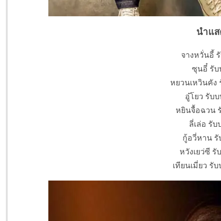
นำแส
จางหวั่นอี้ 
ซุนอี๋ รับ
หยวนเหวินคัง ร
อู๋โยว รับ
หยินจื้อฉวน 
ลี่เล่อ รั
กู้อวี่หาน ร
หวังเยว่ซี รับ
เทียนเมี่ยว รั