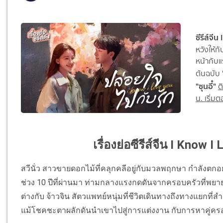
ซีรีส์จี
หวังให้ก
หน้ากับแ
ต้นฉบับ
"ซุนอี๋"
ต
น. เริ่มต
เรื่องย่อซีรีส์จีน I Know 
สวีนั่ว สาวขายดอกไม้ที่คลุกคลีอยู่กับมวลพฤกษา กำลังตก
ช่วง 10 ปีที่ผ่านมา ท่ามกลางแรงกดดันจากครอบครัวที่พยายาม
ต่างกับ จ้าวจิน สัตวแพทย์หนุ่มที่ชีวิตเดินทางถึงทางแยกท
แม้โชคชะตาผลักดันนำเขาไปสู่การแต่งงาน กับการหาคู่ครอง