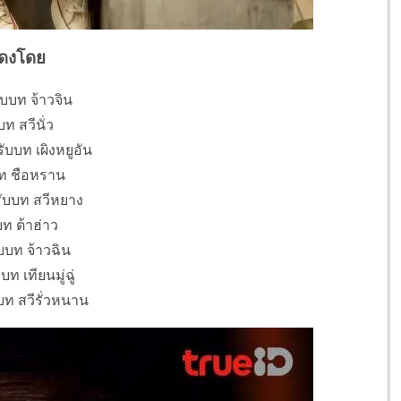
ดงโดย
รับบท จ้าวจิน
บท สวีนั่ว
ับบท เผิงหยูอัน
บท ชือหราน
รับบท สวีหยาง
บบท ต้าฮ่าว
ับบท จ้าวฉิน
บท เทียนมู่ฉู่
บบท สวีรั่วหนาน