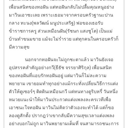
เพื่อนสนิทของทอฝัน แต่ทอฝันกลับไม่ปลื้มคุณหนูอย่าง
มาวินเอาซะเลย เพราะเธอมาจากครอบครัวฐานะปาน
กลาง ทะนง(พลวัฒน์ มนูประเสริฐ) พ่อของเธอรับ
ข้าราชการครู ส่วนเหมือนฝัน(รัชนก แสงชูโต) เป็นแม่
บ้านทำขนมขาย แม้จะไม่ร่ำรวย แต่ทุกคนในครอบครัวก็
มีความสุข
นอกจากทอฝันจะไม่ถูกชะตาแล้ว มาวินยังเจอ
อุปสรรคสำคัญอย่างกวี(ธีธัช จรรยาศิริกุล) เพื่อนสนิท
ของทอฝันที่แอบรักทอฝันอยู่ แต่มาวินก็ไม่ละความ
พยายาม เขายอมทำทุกอย่างแม้กระทั่งเปลี่ยนวิธีการแต่ง
ตัวให้ดูเซอร์ๆ ติดดินเหมือนกวี แต่หนทางดูริบหรี่ วันหนึ่ง
หมวยแนะนำให้มาวินประกวดแต่งเพลงละครเวทีเพื่อ
เอาชนะใจทอฝัน มาวินไม่คิดว่าตัวเองจะทำได้ แต่ก็ขอ
ลองดูสักตั้ง ปรากฎว่าเขากลับมีความสุขเวลาแต่งเพลง
อย่างบอกไม่ถูก มาวินพยายามเต็มที่ จนสามารถชนะการ