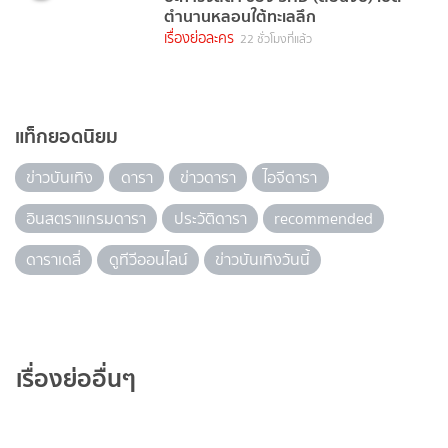
ตำนานหลอนใต้ทะเลลึก
เรื่องย่อละคร
22 ชั่วโมงที่แล้ว
แท็กยอดนิยม
ข่าวบันเทิง
ดารา
ข่าวดารา
ไอจีดารา
อินสตราแกรมดารา
ประวัติดารา
recommended
ดาราเดลี่
ดูทีวีออนไลน์
ข่าวบันเทิงวันนี้
เรื่องย่ออื่นๆ