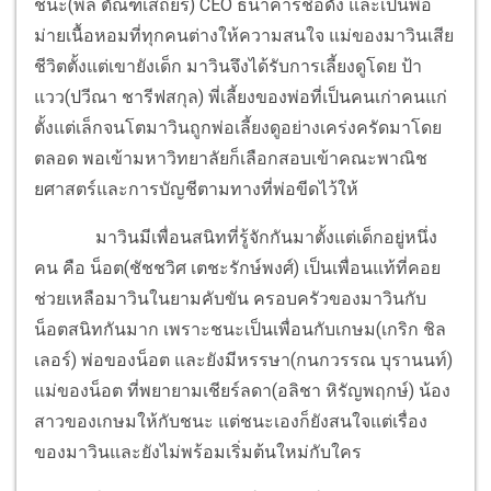
ชนะ(พล ตัณฑเสถียร) CEO ธนาคารชื่อดัง และเป็นพ่อ
ม่ายเนื้อหอมที่ทุกคนต่างให้ความสนใจ แม่ของมาวินเสีย
ชีวิตตั้งแต่เขายังเด็ก มาวินจึงได้รับการเลี้ยงดูโดย ป้า
แวว(ปวีณา ชารีฟสกุล) พี่เลี้ยงของพ่อที่เป็นคนเก่าคนแก่
ตั้งแต่เล็กจนโตมาวินถูกพ่อเลี้ยงดูอย่างเคร่งครัดมาโดย
ตลอด พอเข้ามหาวิทยาลัยก็เลือกสอบเข้าคณะพาณิช
ยศาสตร์และการบัญชีตามทางที่พ่อขีดไว้ให้
มาวินมีเพื่อนสนิทที่รู้จักกันมาตั้งแต่เด็กอยู่หนึ่ง
คน คือ น็อต(ชัชชวิศ เตชะรักษ์พงศ์) เป็นเพื่อนแท้ที่คอย
ช่วยเหลือมาวินในยามคับขัน ครอบครัวของมาวินกับ
น็อตสนิทกันมาก เพราะชนะเป็นเพื่อนกับเกษม(เกริก ชิล
เลอร์) พ่อของน็อต และยังมีหรรษา(กนกวรรณ บุรานนท์)
แม่ของน็อต ที่พยายามเชียร์ลดา(อลิชา หิรัญพฤกษ์) น้อง
สาวของเกษมให้กับชนะ แต่ชนะเองก็ยังสนใจแต่เรื่อง
ของมาวินและยังไม่พร้อมเริ่มต้นใหม่กับใคร