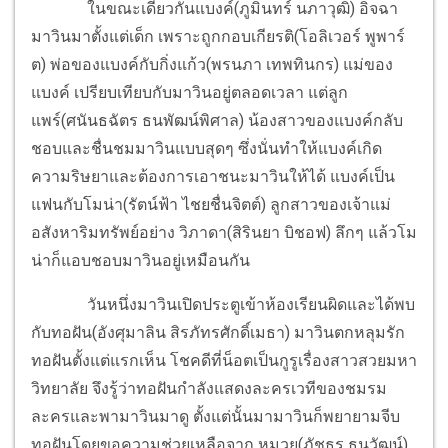
ในขณะเดียวกันแบงค์(ภูมินทร์ นภาวุฒิ) อิจฉา
มาวินมาตั้งแต่เด็ก เพราะถูกกอบเกียรติ(โอลิเวอร์ พูพาร์
ต) พ่อของแบงค์กับกิ่งแก้ว(พรนภา เทพทินกร) แม่ของ
แบงค์ เปรียบเทียบกับมาวินอยู่ตลอดเวลา แต่ลูก
แพร์(ศนันธฉัตร ธนพัฒน์พิศาล) น้องสาวของแบงค์กลับ
ชอบและชื่นชมมาวินแบบสุดๆ ซึ่งนั่นทำให้แบงค์เกิด
ความริษยาและต้องการเอาชนะมาวินให้ได้ แบงค์เป็น
แฟนกับโมน่า(รัตน์ฟ้า ไชยชื่นจิตต์) ลูกสาวของเจ้าแม่
อสังหาริมทรัพย์อย่าง วิภาดา(สิรินยา บิชอฟ) ลึกๆ แล้วโม
น่าก็แอบชอบมาวินอยู่เหมือนกัน
วันหนึ่งมาวินเปิดประตูเข้าห้องเรียนผิดและได้พบ
กับทอฝัน(อังศุมาลิน สิรภัทรศักดิ์เมธา) มาวินตกหลุมรัก
ทอฝันตั้งแต่แรกเห็น โชคดีที่น็อตเป็นกูรูเรื่องสาวสวยมหา
วิทยาลัย จึงรู้ว่าทอฝันกำลังแสดงละครเวทีของชมรม
ละครและพามาวินมาดู ตั้งแต่นั้นมามาวินก็พยายามจีบ
ทอฝันโดยขอความช่วยเหลือจาก หมวย(ภัชธร ธนวัฒน์)