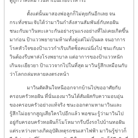
ดูถูกว่าสิ่งที่มาวินทำเป็นเรื่องไร้สาระ
ตั้งแต่นั้นมาสองพ่อลูกก็ไม่คุยกันอีกเลย จน
กระทั่งชนะจับได้ว่ามาวินกำลังสานสัมพันธ์กับทอฝัน
ชนะกับมาวินทะเลาะกันอย่างรุนแรงอย่างที่ไม่เคยเกิดขึ้น
มาก่อน ป้าแววพยายามห้ามทั้งคู่แต่ไม่เป็นผล จนอาการ
โรคหัวใจของป้าแววกำเริบเกิดช็อคแน่นิ่งไป ชนะกับมา
วินต้องรีบพาส่งโรงพยาบาล แต่อาการของป้าแววหนัก
เกินจะเยียวยา ป้าแววจากไปในที่สุด มาวินรู้สึกเหมือนกับ
ว่าโลกถล่มทลายลงตรงหน้า
มาวินตัดสินใจหนีออกจากบ้านไปขออาศัยกับ
ครอบครัวทอฝัน ที่นั่นเองมาวินได้สัมผัสกับความอบอุ่น
ของครอบครัวอย่างแท้จริง ชนะออกตามหามาวินและ
รู้สึกไม่อยากสูญเสียใครไปอีกแล้ว พอชนะรู้ว่ามาวินไป
อยู่กับครอบครัวทอฝันก็โมโหมากรีบบึ่งรถไปบ้านทอฝัน
แต่ระหว่างทางเกิดอุบัติเหตุรถชนเสาไฟฟ้า มาวินรู้ข่าวก็