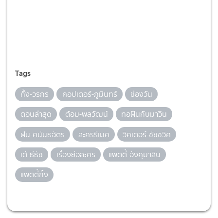
Tags
กั้ง-วรกร
คอปเตอร์-ภูมินทร์
ช่องวัน
ตอนล่าสุด
ต้อม-พลวัฒน์
ทอฝันกับมาวิน
ฝน-ศนันธฉัตร
ละครรีเมค
วิคเตอร์-ชัชชวิศ
เต้-ธีธัช
เรื่องย่อละคร
แพตตี้-อังศุมาลิน
แพตตี้กั้ง