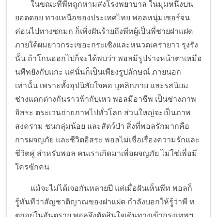
ในขณะที่พีทถูกหามส่งโรงพยาบาล ในมุมหนึ่งบน
ยอดดอย ทางเหนือของประเทศไทย พอลหนุ่มเซอร์จน
ค่อนไปทางซกมก ก็เพิ่งฝันร้ายถึงพีทผู้เป็นพี่ชายฝาแฝด
ภายใต้ผมยาวกระเซอะกระเซิงและหนวดเครายาว รุงรัง
นั้น ถ้าโกนออกไปก็จะได้พบว่า พอลมีรูปร่างหน้าตาเหมือ
นพีทยังกับแกะ แต่นั่นก็เป็นเพียงรูปลักษณ์ ภายนอก
เท่านั้น เพราะทั้งอุปนิสัยใจคอ บุคลิกภาย และรสนิยม
ช่างแตกต่างกันราวฟ้ากับเหว พอลมีอาชีพ เป็นช่างภาพ
อิสระ ตระเวนถ่ายภาพไปทั่วโลก ส่วนใหญ่จะเป็นภาพ
สงคราม ชนกลุ่มน้อย และสัตว์ป่า สิ่งที่พอลรักมากคือ
การผจญภัย และชีวิตอิสระ พอลไม่เชื่อเรื่องความรักและ
ชีวิตคู่ สำหรับพอล คนเราเกิดมาเพื่อผจญภัย ไม่ใช่เพื่อมี
ใครซักคน
แม้จะไม่ได้เจอกันหลายปี แต่เมื่อฝันเห็นพีท พอลก็
รู้ทันทีว่าสัญชาติญาณของฝาแฝด กำลังบอกให้รู้ว่าพี ท
ตกอยู่ในอันตราย พอลจึงตัดสินใจเดินทางเข้ากรุงเทพฯ