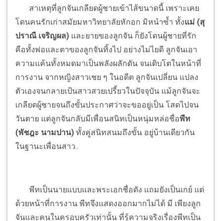
สาเหตุที่ลูกจันเกลียดผู้ชายเข้าไส้ขนาดนี้ เพราะเคย
โดนคนรักเก่าสมัยมหาวิทยาลัยหักอก มิหนำซ้ำ ทั้ง
แม่ (สุ
ปราณี เจริญผล)
และยายของลูกจัน ก็ยังโดนผู้ชายที่รัก
คือทั้งพ่อและตาของลูกจันทิ้งไป อย่างไม่ไยดี ลูกจันเอา
ความแค้นทั้งหมดมาเป็นพลังผลักดัน จนเติบโตในหน้าที่
การงาน จากหญิงสาวเชย ๆ ในอดีต ลูกจันเปลี่ยน แปลง
ตัวเองจนกลายเป้นสาวสวยเปรี้ยวในปัจจุบัน แม้ลูกจันจะ
เกลียดผู้ชายจนถึงขั้นประกาศว่าจะขออยู่เป็น โสดไปจน
วันตาย แต่ลูกจันกลับมีเพื่อนสนิทเป็นหนุ่มหล่อชื่อ
พีท
(พัชฎะ นามปาน)
ทั้งคู่สนิทสนมถึงขั้น อยู่บ้านเดียวกัน
ในฐานะเพื่อนสาว..
พีทเป็นนายแบบและพระเอกชื่อดัง แถมยังเป็นเกย์ แต่
ด้วยหน้าที่การงาน พีทจึงแสดงออกมากไม่ได้ มี เพียงลูก
จันและคนในครอบครัวเท่านั้น ที่รู้ความจริงเรื่องพีทเป็น