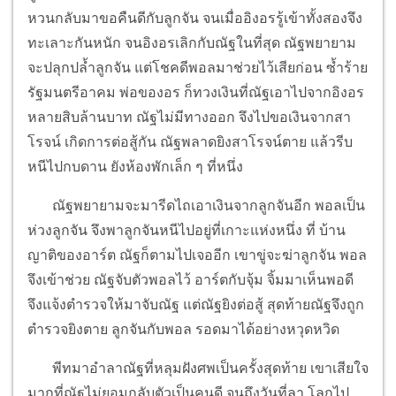
หวนกลับมาขอคืนดีกับลูกจัน จนเมื่ออิงอรรู้เข้าทั้งสองจึง
ทะเลาะกันหนัก จนอิงอรเลิกกับณัฐในที่สุด ณัฐพยายาม
จะปลุกปล้ำลูกจัน แต่โชคดีพอลมาช่วยไว้เสียก่อน ซ้ำร้าย
รัฐมนตรีอาคม พ่อของอร ก็ทวงเงินที่ณัฐเอาไปจากอิงอร
หลายสิบล้านบาท ณัฐไม่มีทางออก จึงไปขอเงินจากสา
โรจน์ เกิดการต่อสู้กัน ณัฐพลาดยิงสาโรจน์ตาย แล้วรีบ
หนีไปกบดาน ยังห้องพักเล็ก ๆ ที่หนึ่ง
ณัฐพยายามจะมารีดไถเอาเงินจากลูกจันอีก พอลเป็น
ห่วงลูกจัน จึงพาลูกจันหนีไปอยู่ที่เกาะแห่งหนึ่ง ที่ บ้าน
ญาติของอาร์ต ณัฐก็ตามไปเจออีก เขาขู่จะฆ่าลูกจัน พอล
จึงเข้าช่วย ณัฐจับตัวพอลไว้ อาร์ตกับจุ้ม จิ้มมาเห็นพอดี
จึงแจ้งตำรวจให้มาจับณัฐ แต่ณัฐยิงต่อสู้ สุดท้ายณัฐจึงถูก
ตำรวจยิงตาย ลูกจันกับพอล รอดมาได้อย่างหวุดหวิด
พีทมาอำลาณัฐที่หลุมฝังศพเป็นครั้งสุดท้าย เขาเสียใจ
มากที่ณัฐไม่ยอมกลับตัวเป็นคนดี จนถึงวันที่ลา โลกไป