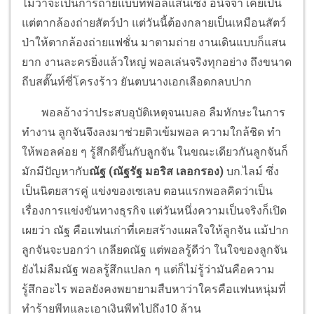
ไม่ว่าจะเป็นการถ่ายแบบที่พอลแสนเซ็ง อนิจจา เคยเป็น
แต่ตากล้องถ่ายสัตว์ป่า แต่วันนี้ต้องกลายเป็นเหมือนสัตว์
ป่าให้ตากล้องถ่ายแฟชั่น มาตามถ่าย งานเดินแบบก็แสน
ยาก งานละครยิ่งแล้วใหญ่ พอลเล่นจริงทุกอย่าง ถึงขนาด
ถีบสตั๊นท์ซี่โครงร้าว ยันตบนางเอกเลือดกลบปาก
พอลอ้างว่าประสบอุบัติเหตุจนเบลอ ลืมทักษะในการ
ทำงาน ลูกจันจึงลงมาช่วยติวเข้มพอล ความใกล้ชิด ทำ
ให้พอลค่อย ๆ รู้สึกดีขึ้นกับลูกจัน ในขณะเดียวกันลูกจันก็
มักมีปัญหากับ
ณัฐ (ณัฐรัฐ มอริส เลอกรอง)
บก.ไลม์ ซึ่ง
เป็นนิตยสารคู่ แข่งของเซเลบ ตอนแรกพอลคิดว่าเป็น
เรื่องการแข่งขันทางธุรกิจ แต่วันหนึ่งความเป็นจริงก็เปิด
เผยว่า ณัฐ คือแฟนเก่าที่เคยสร้างแผลใจให้ลูกจัน แม้ปาก
ลูกจันจะบอกว่า เกลียดณัฐ แต่พอลรู้ดีว่า ในใจของลูกจัน
ยังไม่ลืมณัฐ พอลรู้สึกแปลก ๆ แต่ก็ไม่รู้ว่ามันคือความ
รู้สึกอะไร พอลยังคงพยายามสืบหาว่าใครคือแฟนหนุ่มที่
ทำร้ายพีทและเอาเงินพีทไปถึง10 ล้าน