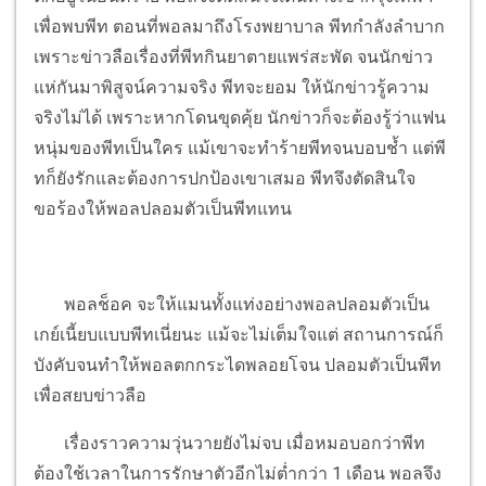
เพื่อพบพีท ตอนที่พอลมาถึงโรงพยาบาล พีทกำลังลำบาก
เพราะข่าวลือเรื่องที่พีทกินยาตายแพร่สะพัด จนนักข่าว
แห่กันมาพิสูจน์ความจริง พีทจะยอม ให้นักข่าวรู้ความ
จริงไม่ได้ เพราะหากโดนขุดคุ้ย นักข่าวก็จะต้องรู้ว่าแฟน
หนุ่มของพีทเป็นใคร แม้เขาจะทำร้ายพีทจนบอบช้ำ แต่พี
ทก็ยังรักและต้องการปกป้องเขาเสมอ พีทจึงตัดสินใจ
ขอร้องให้พอลปลอมตัวเป็นพีทแทน
พอลช็อค จะให้แมนทั้งแท่งอย่างพอลปลอมตัวเป็น
เกย์เนี้ยบแบบพีทเนี่ยนะ แม้จะไม่เต็มใจแต่ สถานการณ์ก็
บังคับจนทำให้พอลตกกระไดพลอยโจน ปลอมตัวเป็นพีท
เพื่อสยบข่าวลือ
เรื่องราวความวุ่นวายยังไม่จบ เมื่อหมอบอกว่าพีท
ต้องใช้เวลาในการรักษาตัวอีกไม่ต่ำกว่า 1 เดือน พอลจึง