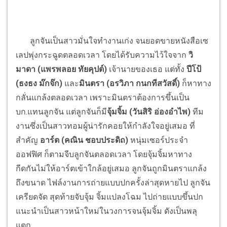
ลูกจันเป็นสาวมั่นใจทำงานเก่ง จนยอดขายหนังสือเซ
เลปพุ่งกระฉูดตลอดเวลา โดยได้รับความไว้ใจจาก
วิ
มาดา (แพรพลอย ทัยคุปต์)
เจ้านายของเธอ แต่ทั้ง
ปีโป้
(ธงธง ม๊กจ๊ก)
และ
มินตรา (อรวิภา กนกทีสวัสดิ์)
ก็หาทาง
กลั่นแกล้งตลอดเวลา เพราะมินตราต้องการขึ้นเป็น
บก.แทนลูกจัน แต่ลูกจันก็มี
จุ้มจิ้ม (วันสิริ อ่องอำไพ)
ทีม
งานซึ่งเป็นสาวทอมผู้น่ารักคอยให้กำลังใจอยู่เสมอ ที่
สำคัญ
อาร์ต (คณิน ชอบประดิถ)
หนุ่มเซอร์ประจำ
ออฟฟิศ ก็ตามจีบลูกจันตลอดเวลา โดยจุ้มจิ้มหาทาง
กีดกันไม่ให้อาร์ตเข้าใกล้อยู่เสมอ ลูกจันถูกมินตราแกล้ง
ถึงขนาด ไฟล์งานการถ่ายแบบปกครั้งล่าสุดหายไป ลูกจัน
เครียดจัด สุดท้ายจับจุ้ม จิ้มแปลงโฉม ไปถ่ายแบบขึ้นปก
แนะนำเป็นสาวหน้าใหม่ในวงการจนจุ้มจิ้ม ดังเป็นพลุ
แตก