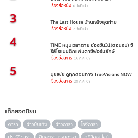
เรื่องย่อหนัง
6 วันที่แล้ว
3
The Last House บ้านหลังสุดท้าย
เรื่องย่อหนัง
2 วันที่แล้ว
4
TIME หมุนเวลาตาย ช่องวัน31(ตอนจบ) ซี
รีส์โรแมนติกแฟนตาซีฟอร์มยักษ์
เรื่องย่อละคร
16 ก.ค. 69
5
มุ่ยเฟย ดูทุกตอนทาง TrueVisions NOW
เรื่องย่อละคร
29 ก.ค. 69
แท็กยอดนิยม
ดารา
ข่าวบันเทิง
ข่าวดารา
ไอจีดารา
ประวัติดารา
อินสตราแกรมดารา
ดูทีวีออนไลน์