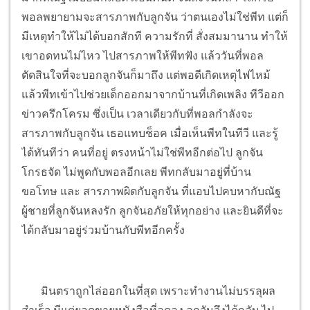
พอลพยายามจะสารภาพกับลูกจัน ว่าตนเองไม่ใช่พีท แต่ก็
มีเหตุทำให้ไม่ได้บอกสักที ความรักที่ สั่งสมมานาน ทำให้
เขาอดทนไม่ไหว ไปสารภาพให้พีทฟัง แล้ววันที่พอล
ตัดสินใจที่จะบอกลูกจันก็มาถึง แต่พอดีเกิดเหตุไฟไหม้
แล้วพีทเข้าไปช่วยเด็กออกมาจากบ้านที่เกิดเพลิง ทีวีออก
ข่าวครึกโครม ซึ่งเป็น เวลาเดียวกับที่พอลกำลังจะ
สารภาพกับลูกจัน เธอแทบช็อค เมื่อเห็นพีทในทีวี และรู้
ได้ทันทีว่า คนที่อยู่ ตรงหน้าไม่ใช่พีทอีกต่อไป ลูกจัน
โกรธจัด ไม่พูดกับพอลอีกเลย พีทกลับมาอยู่ที่บ้าน
ขอโทษ และ สารภาพผิดกับลูกจัน ที่แอบไปคบหากับณัฐ
ผู้ชายที่ลูกจันหลงรัก ลูกจันอภัยให้ทุกอย่าง และยินดีที่จะ
ได้กลับมาอยู่ร่วมบ้านกับพีทอีกครั้ง
มินตราถูกไล่ออกในที่สุด เพราะทำงานไม่บรรลุผล