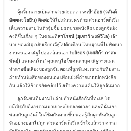
จุ้มจิ้มกลายเป็นสาวสวยสะดุดตา จน
ป้าอ้อย (วสันต์
อัตตมะโยธิน)
ติดต่อให้ไปเล่นละครด้วย ส่วนอาร์ตก็เริ่ม
เห็นความงามในตัวจุ้มจิ้ม ยอดขายหนังสือของลูกจันยัง
คงดีขึ้นเรื่อย ๆ ในขณะที่
สาโรจน์ (สุเชาว์ พงษ์วิไล)
เจ้า
นายของณัฐ กลับเรียกณัฐไปตักเตือน โทษฐานที่ไม่พัฒนา
งานตนเอง ณัฐไปออดอ้อนเอากับ
อิงอร (เจสสิก้า ภาสะ
พันธุ์)
แฟนคนใหม่ คุณหนูไฮโซคนล่าสุด ณัฐวางแผน
ทำลายชื่อเสียงของลูกจัน ตอนที่ลูกจันทะเลาะกับทีมงาน
ถ่ายทำหนังสือของตนเอง เพื่อแย่งที่ถ่ายแบบปกหนังสือ
กัน แล้วให้อิงอรอัดคลิปไว้ สร้างความแค้นให้ลูกจันมาก
ลูกจันขนทีมงานไปถ่ายทำหนังสือกันที่ทะเล โด
ยมีณัฐกับอิงอรตามมาเยาะเย้ยตลอดเวลา และที่นั่นเอง
พอลกับลูกจันก็ใกล้ชิดกันมากขึ้น พอลรู้สึกผูกพันกับลูก
จันอย่างบอกไม่ถูก ส่วนอาร์ต ก็เริ่มเข้าใจแล้วว่า ความ