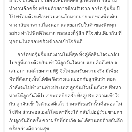
สำเร็จ มีแต่ยอดขายหนังสือที่ลดลง ลูกจันจึงได้กลับ ไป
ทำงานอีกครั้ง พร้อมด้วยการต้อนรับจาก อาร์ต จุ้มจิ้ม ปี
โป้ พร้อมด้วยเพื่อนร่วมงานอีกมากมาย พ่อของพีทเดิน
ทางกลับมาจากเมืองนอก และยอมรับในตัวของพีททุก
อย่าง ทำให้พีทดีใจมาก พอลเองก็รู้สึก ดีใจเช่นเดียวกัน ที่
ทุกคนในครอบครัวเข้าอกเข้าใจกันดี
อาร์ตขอจุ้มจิ้มแต่งงานในที่สุด ทั้งคู่ตัดสินใจจะกลับ
ไปอยู่ที่เกาะด้วยกัน ทำให้ลูกจันใจหาย แอบคิดถึงพอ ล
เสมอมา แต่ด้วยความทิฐิ จึงไม่ยอมรับความจริง มีเพียง
พีทที่สังเกตุเห็นได้ชัด จึงวางแผนบอกกับลูกจันว่า พอล
กำลังจะไปทำงานต่างประเทศ ลูกจันเริ่มเป็นกังวล พีทหา
ทางให้ลูกจันได้ไปเจอพอลอีกครั้ง ทั้งคู่ปรับ ความเข้าใจ
กัน ลูกจันเข้าใจตัวเองดีแล้ว ว่าคนที่เธอรักนั้นคือพอล ไม่
ใช่พีท ส่วนพอลเองก็โหยหาที่จะได้ กลับไปอยู่ร่วมชายคา
กับลูกจันอีกครั้ง ความรักที่ก่อเกิด จะได้สานต่อด้วยกันอีก
ครั้งอย่างมีความสุข