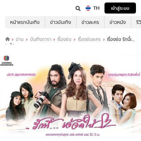
TH
เข้าสู่ระบบ
หน้าแรกบันเทิง
ข่าวบันเทิง
ข่าวละคร
ข่าวหนัง
รี
อ่าน
บันเทิงดารา
เรื่องย่อ
เรื่องย่อละคร
เรื่องย่อ รักนี้เจ้
จัดให้