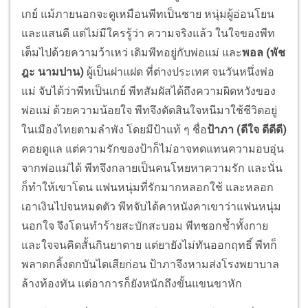
เกย์ แม้ภายนอกจะดูเหมือนพีทเป็นชาย หนุ่มผู้อ่อนโยน
และแสนดี แต่ไม่มีใครรู้ว่า ความจริงแล้ว ในใจของพีท
เต็มไปด้วยความว้าเหว่ เดิมพีทอยู่กับพ่อแม่ และ
พอล (พัช
ฎะ นามปาน)
ผู้เป็นฝาแฝด ที่ต่างประเทศ จนวันหนึ่งพ่อ
แม่ จับได้ว่าพีทเป็นเกย์ พีทสัมผัสได้ถึงความผิดหวังของ
พ่อแม่ ด้วยความน้อยใจ พีทจึงตัดสินใจหนีมาใช้ชีวิตอยู่
ในเมืองไทยตามลำพัง โดยมีป้าแท้ ๆ ชื่อ
ป้าภา (ดีใจ ดีดีดี)
คอยดูแล แต่ความรักของป้าก็ไม่อาจทดแทนความอบอุ่น
จากพ่อแม่ได้ พีทจึงกลายเป็นคนโหยหาความรัก และนั่น
ก็ทำให้เขาโดน แฟนหนุ่มที่รักมากหลอกใช้ และหลอก
เอาเงินไปจนหมดตัว พีทจับได้คาหนังคาเขาว่าแฟนหนุ่ม
นอกใจ จึงโดนทำร้ายสะบักสะบอม พีทชอกช้ำทั้งกาย
และใจจนคิดสั้นกินยาตาย แต่ยายังไม่ทันออกฤทธิ์ พีทก็
พลาดกลิ้งตกบันไดเสียก่อน ป้าภาจึงหามส่งโรงพยาบาล
ล้างท้องทัน แต่อาการก็ยังหนักถึงขั้นแขนขาหัก