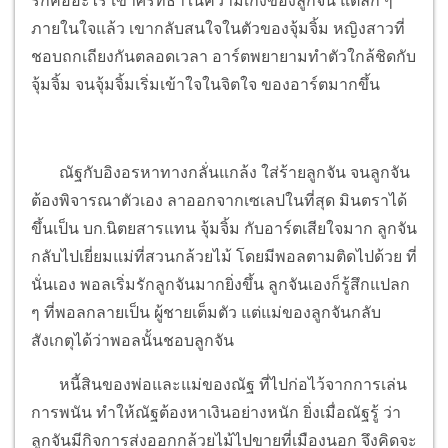
รักคืออะไร เขาศรัทธาในความเก่งของลูกจัน แต่ลึก ๆ
ภายในใจแล้ว เขากลับสนใจในตัวของจุ้มจิ้ม หญิงสาวที่
ชอบถกเถียงกันตลอดเวลา อาร์ตพยายามทำตัวใกล้ชิดกับ
จุ้มจิ้ม จนจุ้มจิ้มเริ่มเข้าใจในจิตใจ ของอาร์ตมากขึ้น
ณัฐกับอิงอรหาทางกลั่นแกล้ง ใส่ร้ายลูกจัน จนลูกจัน
ต้องพิจารณาตัวเอง ลาออกจากเซเลปในที่สุด มินตราได้
ขึ้นเป็น บก.นิตยสารแทน จุ้มจิ้ม กับอาร์ตเสียใจมาก ลูกจัน
กลับไปเยี่ยมแม่ที่สวนกล้วยไม้ โดยมีพอลตามติดไปด้วย ที่
นั่นเอง พอลเริ่มรักลูกจันมากยิ่งขึ้น ลูกจันเองก็รู้สึกแปลก
ๆ ที่พอลกลายเป็น ผู้ชายเต็มตัว แต่แม่ของลูกจันกลับ
สังเกตุได้ว่าพอลนั้นชอบลูกจัน
หนี้สินของพ่อและแม่ของณัฐ ที่ไปก่อไว้จากการเล่น
การพนัน ทำให้ณัฐต้องหาเงินอย่างหนัก ยิ่งเมื่อณัฐรู้ ว่า
ลูกจันมีกิจการส่งออกกล้วยไม้ไปขายที่เมืองนอก จึงคิดจะ