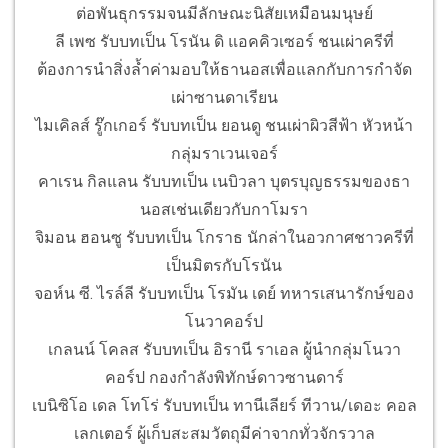
ต่อพันธุกรรมจนมีลักษณะนิสัยเหมือนมนุษย์
ลี เพซ รับบทเป็น โรนัน ดิ แอคคิวเซอร์ ชนเผ่าครีที่
ต้องการนำสิ่งล้ำค่ามอบให้ธานอสเพื่อแลกกับการกำจัด
เผ่าซานดาเรียน
ไมเคิลส์ รู๊กเกอร์ รับบทเป็น ยอนดู ชนเผ่าผิวสีฟ้า หัวหน้า
กลุ่มราเวนเจอร์
คาเรน กิลแลน รับบทเป็น เนบิวลา บุตรบุญธรรมของธา
นอสเช่นเดียวกับกาโมรา
จิมอน ฮอนซู รับบทเป็น โกราธ นักล่าในอวกาศชาวครีที่
เป็นมิตรกับโรนัน
จอห์น ซี. ไรล์ลี รับบทเป็น โรมัน เดย์ ทหารเสนารักษ์ของ
โนวาคอร์ป
เกลนน์ โคลส รับบทเป็น อิรานี ราเอล ผู้นำกลุ่มโนวา
คอร์ป กองกำลังพิทักษ์ดาวซานดาร์
เบนิซิโอ เดล โทโร่ รับบทเป็น ทานีเลียร์ ทีวาน/เดอะ คอล
เลกเตอร์ ผู้เก็บสะสมวัตถุมีค่าจากทั่วจักรวาล