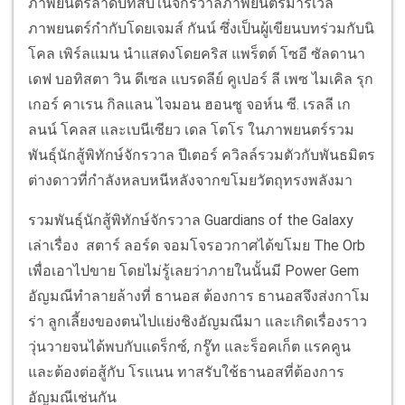
ภาพยนตร์ลำดับที่สิบในจักรวาลภาพยนตร์มาร์เวล
ภาพยนตร์กำกับโดยเจมส์ กันน์ ซึ่งเป็นผู้เขียนบทร่วมกับนิ
โคล เพิร์ลแมน นำแสดงโดยคริส แพร็ตต์ โซอี ซัลดานา
เดฟ บอทิสตา วิน ดีเซล แบรดลีย์ คูเปอร์ ลี เพซ ไมเคิล รุก
เกอร์ คาเรน กิลแลน ไจมอน ฮอนซู จอห์น ซี. เรลลี เก
ลนน์ โคลส และเบนีเซียว เดล โตโร ในภาพยนตร์รวม
พันธุ์นักสู้พิทักษ์จักรวาล ปีเตอร์ ควิลล์รวมตัวกับพันธมิตร
ต่างดาวที่กำลังหลบหนีหลังจากขโมยวัตถุทรงพลังมา
รวมพันธุ์นักสู้พิทักษ์จักรวาล Guardians of the Galaxy
เล่าเรื่อง สตาร์ ลอร์ด จอมโจรอวกาศได้ขโมย The Orb
เพื่อเอาไปขาย โดยไม่รู้เลยว่าภายในนั้นมี Power Gem
อัญมณีทำลายล้างที่ ธานอส ต้องการ ธานอสจึงส่งกาโม
ร่า ลูกเลี้ยงของตนไปเเย่งชิงอัญมณีมา และเกิดเรื่องราว
วุ่นวายจนได้พบกับแดร็กซ์, กรู๊ท และร็อคเก็ต แรคคูน
และต้องต่อสู้กับ โรแนน ทาสรับใช้ธานอสที่ต้องการ
อัญมณีเช่นกัน