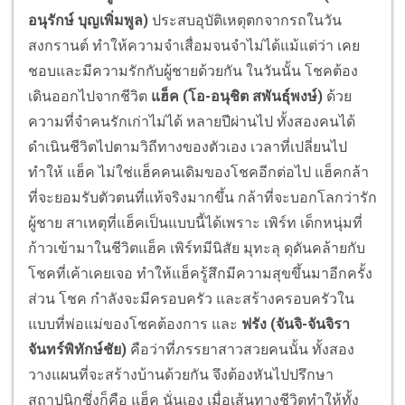
อนุรักษ์ บุญเพิ่มพูล)
ประสบอุบัติเหตุตกจากรถในวัน
สงกรานต์ ทำให้ความจำเสื่อมจนจำไม่ได้แม้แต่ว่า เคย
ชอบและมีความรักกับผู้ชายด้วยกัน ในวันนั้น โชคต้อง
เดินออกไปจากชีวิต
แฮ็ค (โอ-อนุชิต สพันธุ์พงษ์)
ด้วย
ความที่จำคนรักเก่าไม่ได้ หลายปีผ่านไป ทั้งสองคนได้
ดำเนินชีวิตไปตามวิถีทางของตัวเอง เวลาที่เปลี่ยนไป
ทำให้ แฮ็ค ไม่ใช่แฮ็คคนเดิมของโชคอีกต่อไป แฮ็คกล้า
ที่จะยอมรับตัวตนที่แท้จริงมากขึ้น กล้าที่จะบอกโลกว่ารัก
ผู้ชาย สาเหตุที่แฮ็คเป็นแบบนี้ได้เพราะ เพิร์ท เด็กหนุ่มที่
ก้าวเข้ามาในชีวิตแฮ็ค เพิร์ทมีนิสัย มุทะลุ ดุดันคล้ายกับ
โชคที่เค้าเคยเจอ ทำให้แฮ็ครู้สึกมีความสุขขึ้นมาอีกครั้ง
ส่วน โชค กำลังจะมีครอบครัว และสร้างครอบครัวใน
แบบที่พ่อแม่ของโชคต้องการ และ
ฟรัง (จันจิ-จันจิรา
จันทร์พิทักษ์ชัย)
คือว่าที่ภรรยาสาวสวยคนนั้น ทั้งสอง
วางแผนที่จะสร้างบ้านด้วยกัน จึงต้องหันไปปรึกษา
สถาปนิกซึ่งก็คือ แฮ็ค นั่นเอง เมื่อเส้นทางชีวิตทำให้ทั้ง