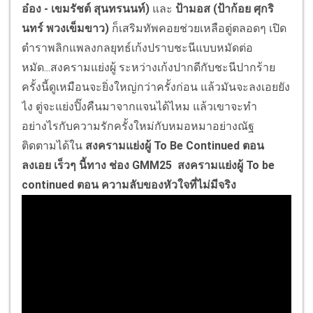
อ๋อง - เขมรัชต์ สุนทรนนท์)
และ
ป้ามอส (ป้าก้อย ศุกริ
นทร์ พวงเข็มขาว)
ก็เสริมทัพคอยช่วยเหลือตู่ตลอดๆ เปิด
ตำราพลิกแพลงกลยุทธ์เก้งปราบชะนีแบบหมัดต่อ
หมัด...สงครามแย่งผู้ ระหว่างเก้งปากดีกับชะนีปากร้าย
ครั้งนี้ดูเหมือนจะยิ่งใหญ่กว่าครั้งก่อน แล้วมันจะลงเอยยัง
ไง ตู่จะแย่งปิ๊งคืนมาจากแจนได้ไหม แล้วเขาจะทำ
อย่างไรกับความรักครั้งใหม่กับหมอหมาอย่างณัฐ
ติดตามได้ใน
สงครามแย่งผู้ To Be Continued ตอน
ลงเอย เร็วๆ นี้ทาง ช่อง GMM25
สงครามแย่งผู้ To be
continued ตอน ความลับของหัวใจที่ไม่มีจริง