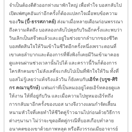
จำเป็นต้องตีตัวออกห่างมาพักใหญ่ เพื่อทำใจ บอสกลับไป
เปิดเฟศบุคอันเก่าอีกครั้งก็ต้องแปลกใจเมื่อพบข้อความ
ของ
วิน (บี้-ธรรศภาคย์)
ส่งมาเมื่อหลายเดือนก่อนพรรณา
ถึงความคิดถึง บอสลองกลับไปคุยกับวินอีกครั้งและพบว่า
วินเลิกเป็นสจ๊วตแล้วและอยู่ในช่วงยากลำบากของชีวิต
บอสตัดสินใจให้วินเข้าในชีวิตอีกครั้งหนึ่งเพราะตอนที่
เขาเคยลำบากและต้องการที่พึ่งพิงก็เคยมีวินเข้ามาคอย
ดูแลจนผ่านช่วงเวลานั้นไปได้ และคราวนี้วินก็ต้องการ
ใครสักคนเขาไม่ลังเลที่จะกลับไปเป็นที่พักใจให้วิน ทั้งที่
บอสไม่รู้เลยว่าแท้จริงแล้ววิน ก็ยังคบกับ
เอิร์ท (บรูซ-ศิริ
กร คณานุรักษ์)
แฟนเก่าที่เป็นหมออยู่โดยเอิร์ทคอยดูแล
ให้งาน ให้ที่อยู่กับวิน และเมื่อความไปหูหมอเอิร์ทถึง
การกลับมาอีกครั้งของบอส นางจึงวางแผนกำจัดเสี้ยน
หนามหัวใจที่เคยทำให้ชีวิตคู่ร้าวฉานไปก่อนด้วยวิธีการ
ต่างๆนานา ไม่ว่าจะขุดอดีตคู่กรณีที่บอสเกือบทำลาย
อนาคตของเขาด้วยภาพหลุด หรือดึงวรรณเมียอาจารย์