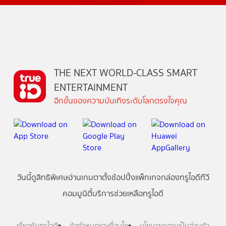
THE NEXT WORLD-CLASS SMART
ENTERTAINMENT
อีกขั้นของความบันเทิงระดับโลกตรงใจคุณ
วันนี้
ดู
สิทธิพิเศษ
อ่าน
เกม
ตาตั้ง
ช้อปปิ้ง
แพ็กเกจ
กล่องทรูไอดีทีวี
คอมมูนิตี้
บริการช่วยเหลือทรูไอดี