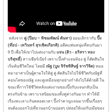
หลังจาก
ตู่ (ป๊อบ – พิชฌพัฒน์ ตันทา)
ยอมเลิกรากับ
ปิ๊ง
(ท๊อป - เทวินทร์ สุรเชิดเกียรติ)
อดีตแฟนหนุ่มที่คบกันมา
9 ปี เพื่อให้เขาไปแต่งงานกับ
แจน (ดิว - อริสรา ทอง
บริสุทธิ์)
สาวเชียร์เบียร์ เพราะปิ๊งทำแจนท้อง ตู่ ก็ตัดสินใจ
เริ่มต้นชีวิตใหม่ โดยมี
ณัฐ (บูม จิรัชพิสิษฐ์ จารวิจิต)
หมอ
หมาอาสาเป็นผู้ดามใจให้ตู่ ตู่ ตัดสินใจไปใช้ชีวิตกับณัฐที่
คอนโดของณัฐ และดูเหมือนทุกอย่างกำลังไปได้ด้วยดี ใน
ขณะที่การใช้ชีวิตหลังแต่งงานของปิ๊งกับแจนกลับเป็น
ตรงกันข้าม เพราะรสนิยมของทั้งคู่ต่างกันมาก ทำให้มี
เรื่องทะเลาะกันตลอดเวลา ปิ๊งรำคาญแจนมากขึ้นเรื่อยๆ
จนต้องออกไปเที่ยวนอกบ้านบ่อยๆ ปล่อยให้แม่กับเมียของ