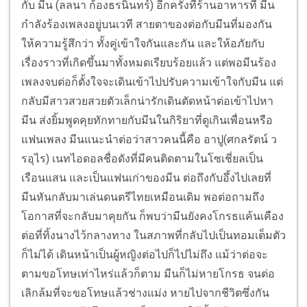
กับ มีน (ลลนา ก้องธรนินทร์) อีกครั้งที่ร้านอาหารที่ มีน
กำลังร้องเพลงอยู่บนเวที สายตาของต่อกับมีนที่มองกัน
ให้ความรู้สึกว่า ทั้งคู่เข้าใจกันและกัน และให้อภัยกับ
เรื่องราวที่เกิดขึ้นมาทั้งหมดเรียบร้อยแล้ว แต่พอมีนร้อง
เพลงจบต่อก็ตั้งใจจะเดินเข้าไปปรับความเข้าใจกับมีน แต่
กลับมีสาวสวยสวยตัวเล็กน่ารักเดินตัดหน้าต่อเข้าไปหา
มีน ส่งยิ้มพูดคุยทักทายกับมีนในกิริยาที่ดูเกินเพื่อนหรือ
แฟนเพลง มีนแนะนำต่อว่าสาวคนนี้คือ อาปู(ศกลรัตน์ ว
รอุไร) เนทไอดอลชื่อดังที่มีคนติดตามในโซเชี่ยลเป็น
เรือนแสน และเป็นแฟนเก่าของมีน ต่อถึงกับอึ้งไปเลยที่
มีนหันกลับมาเล่นดนตรีไทยเหมือนเดิม พอต่อถามถึง
โอกาสที่จะกลับมาคุยกัน ก็พบว่ามีนยังคงโกรธแค้นเคือง
ต่อที่ทิ้งนางไว้กลางทาง ในสภาพที่กลับไปเป็นทอมเต็มตัว
ก็ไม่ได้ เดินหน้าเป็นผู้หญิงต่อไปก็ไปไม่ถึง แม้ว่าต่อจะ
ตามขอโทษเท่าไหร่แล้วก็ตาม มีนก็ไม่หายโกรธ จนต่อ
เลิกล้มที่จะขอโทษแล้วช่างแม่ง หายไปจากชีวิตซึ่งกัน