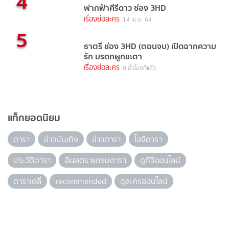
4
ฟากฟ้าคีรีดาว ช่อง 3HD
เรื่องย่อละคร
14 เม.ย. 64
5
ธาตรี ช่อง 3HD (ตอนจบ) เปิดฉากความ
รัก มรดกผูกชะตา
เรื่องย่อละคร
9 ชั่วโมงที่แล้ว
แท็กยอดนิยม
ดารา
ข่าวบันเทิง
ข่าวดารา
ไอจีดารา
ประวัติดารา
อินสตราแกรมดารา
ดูทีวีออนไลน์
ดาราเดลี่
recommended
ดูละครออนไลน์