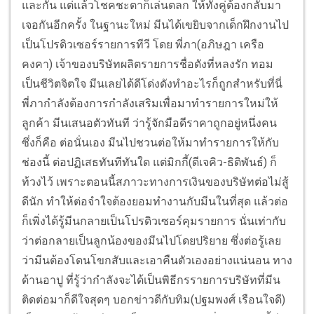
และกัน แต่แล้วโชคชะตาก็เล่นตลก ให้ทั้งคู่ต้องกลับมา
เจอกันอีกครั้ง ในฐานะใหม่ มีนได้เขยิบจากเด็กฝึกงานไป
เป็นโปรดิวเซอร์รายการทีวี โดย พี่ภา(อภิษฎา เครือ
คงคา) เจ้าของบริษัทผลิตรายการชื่อดังที่หลงรัก ทอม
เป็นชีวิตจิตใจ มีนเลยได้ดีโด่งดังทำอะไรก็ถูกสำหรับที่นี่
พี่ภากำลังต้องการกำลังเสริมเพื่อมาทำรายการใหม่ให้
ลูกค้า มีนเสนอตัวทันที ว่ารู้จักมือดีราคาถูกอยู่หนึ่งคน
ซึ่งก็คือ ต่อนั่นเอง มีนไปชวนต่อให้มาทำรายการให้กับ
ช่องนี้ ต่อปฏิเสธทันทีทันใด แต่มิกกี้(ดีเจคิว-ธิติพันธ์) ก็
ท้วงไว้ เพราะตอนนี้สภาวะทางการเงินของบริษัทต่อไม่สู้
ดีนัก ทำให้ต่อจำใจต้องยอมทำงานกับมีนในที่สุด แล้วต่อ
ก็เพิ่งได้รู้มีนกลายเป็นโปรดิวเซอร์คุมรายการ นั่นเท่ากับ
ว่าต่อกลายเป็นลูกน้องของมีนไปโดยปริยาย ซึ่งต่อรู้เลย
ว่ามีนต้องโดนโขกสับและเอาคืนตัวเองอย่างแน่นอน ทาง
ด้านอาปู ที่รู้ว่ากำลังจะได้เป็นพิธีกรรายการบริษัทที่มีน
ติดต่อมาก็ดีใจสุดๆ บอกข่าวดีกับทิม(ปฐมพงศ์ เรือนใจดี)