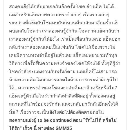
สองคนจึงได้กลับมาเจอกันอีกครั้ง โชค จำ แฮ็ค ไม่ได้....
แต่สำหรับแฮ็คภาพความทรงจำเก่าๆ เรื่องราวเก่าๆ
ระหว่างที่แฮ็คกับโชคคบกันก็หวนคืนกลับมาอีกครั้ง แฮ็
คบอกกับโชคว่า เราสองคนรู้จักกัน โชคถามแฮ็คกลับว่า
เราสองคนรู้จักกันได้ยังไง เราเป็นเพื่อนกันเหรอ แฮ็คบอก
กลับว่าเราสองคนเคยเป็นแฟนกัน โชคไม่เชื่อเพราะไม่
เคยมีความทรงจำนี้อยู่ในหัวเลย แฮ็คเลยพยายามทำทุก
วิถีทางเพื่อรื้อฟื้นความทรงจำของโชคให้จงได้ ทั้งๆที่รู้ว่า
โชคกำลังจะแต่งงานกับฟรังก็ตาม แต่แฮ็คก็ไม่สามารถ
ห้ามความคิด ไม่สามารถอดใจห้ามการกระทำผิดๆนี่ไป
ได้... ความทรงจำของโชคจะกลับคืนมาอีกครั้งหรือไม่?
แฮ็คจะรู้ตัวเมื่อไหร่ว่ากำลังทำสิ่งที่ผิดอยู่ ทั้งสองคนอยู่
สถานะที่ไม่พร้อมจะรักกัน แต่จะกลับมารักกันอีกครั้งได้
มั้ย ? เรื่องราวจะเป็นยังไงต่อไปต้องติดตามต่อใน
สงครามแย่งผู้ to be continued ตอน “รักไม่ได้ หรือไม่
ได้รัก” เร็วๆ นี้ ทางช่อง GMM25