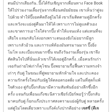
ตนมีปากเสียงกัน...ปิ๊งได้รับเชิญจากเพื่อนทาง Face Book
ให้ไปร่วมงานเลี้ยงรุ่นจากเพื่อนสมัยมัธยม เขาเห็นว่าตู่จะ
ไปด้วย ทำให้ปิ๊งอดคิดถึงตู่ไม่ได้ เขาเริ่มติดตามตู่อีกครั้ง
และหวังจะแย่งตู่คืนมาให้ได้ เพราะการไม่ดูแลตัวเอง
และขาดการเอาใจใส่จากปิ๊ง ทำให้แจนแท้ง แต่แทนที่จะ
เสียใจ แจนกลับโล่งอกเพราะตนเองยังไม่อยากมีลูก
เพราะกลัวอ้วน และการแพ้ท้องมันทรมานมาก ปิ๊งยิ่ง
โมโห และเบื่อแจนมากขึ้น จนถึงวันงานเลี้ยงรุ่น เขาจึง
ตัดสินใจไปที่นั่นแล้วเขาก็ได้เจอตู่อีกครั้ง...เมื่อคนรักเก่า
เจอกันถ่ายไฟเก่าก็คุโชน ปิ๊งพยายามรื้อฟื้นความทรงจำ
เก่าๆ กับตู่ ในขณะที่ตู่พยายามหักห้ามใจ และประคอง
ความรักครั้งใหม่กับณัฐให้ตลอดรอดฝั่ง แต่ในที่สุดก็แพ้
ใจตัวเอง ตู่กับปิ๊งกลับมามีความสัมพันธ์อย่างลึกซึ้งอีก
ครั้ง แจนกับเพื่อนแก๊งชะนีสาวเชียร์เบียร์พอรู้ว่าปิ๊งกลับ
มาคบกับตู่ ก็ยกแก๊งประกาศสงครามแย่งผู้กับตู่ หลายครั้ง
แต่ตู่ไม่โดดเดี่ยวเพราะแก๊งค์เก้งปากดีอย่าง
เจสซี่ (ดีเจ