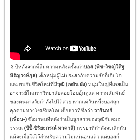
3 ปีหลังจากที่ลืมความหลังครั้งเก่า
บอส (พิช-วิชญ์วิสิฐ
หิรัญวงษ์กุล)
เด็กหนุ่มผู้ไม่ประสากับความรักก็เติบโต
และพบกับชีวิตใหม่ที่มี
วุฒิ (เจสัน ยัง)
หนุ่มใหญ่ที่เคยเป็น
อาจารย์ในมหาวิทยาลัยคอยโอบอุ้มดูแล ความสัมพันธ์
ของคนต่างวัยกำลังไปได้สวย หากแต่วันหนึ่งบอสถูก
คุกคามทางโซเชียลโดยเด็กสาวที่ชื่อว่า
วารินทร์
(เพื่อน-)
ซึ่งมาพบทีหลังว่าเป็นลูกสาวของวุฒิกับหมอ
วรรณ
(ปีปี้-ปิริยะภรณ์ ทาคาสึ)
ภรรยาที่กำลังจะเลิกกัน
แม้จะเผื่อใจไว้สำหรับความไม่แน่นอนแล้ว แต่บอสก็