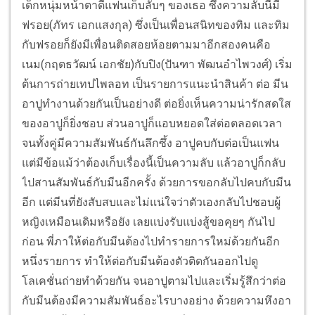
เด็กหนุ่มหน้าตาดีแฟนเก็บลับๆ ของเธอ ซึ่งความลับนี้มี
ฟรอย(ภัทร เอกแสงกุล) ซึ่งเป็นเพื่อนสนิทของทิม และทิม
กับฟรอยก็ยังมีเพื่อนติดสอยห้อยตามมาอีกสองคนคือ
เนม(กฤตธวัฒน์ เอกชัย)กับปิง(ปันฑา พัฒนอำไพวงศ์) เริ่ม
ต้นการถ่ายเทปไพลอท เป็นรายการแนะนำสินค้า ต่อ มีน
อาปูทำงานด้วยกันเป็นอย่างดี ต่อยิ่งเห็นความน่ารักสดใส
ของอาปูก็ยิ่งชอบ ส่วนอาปูก็แอบหยอดใส่ต่อตลอดเวลา
จนทั้งคู่มีความสัมพันธ์กันลึกซึ้ง อาปูคบกับต่อเป็นแฟน
แต่มีข้อแม้ว่าต้องเก็บเรื่องนี้เป็นความลับ แล้วอาปูก็กลับ
ไปสานสัมพันธ์กับมีนอีกครั้ง ด้วยการขอกลับไปคบกับมีน
อีก แต่มีนที่ยังสับสบและไม่แน่ใจว่าตัวเองกลับไปชอบผู้
หญิงเหมือนเดิมหรือยัง เลยแบ่งรับแบ่งสู้ขอคุยๆ กันไป
ก่อน พี่ภาให้ต่อกับมีนต้องไปทำรายการใหม่ด้วยกันอีก
หนึ่งรายการ ทำให้ต่อกับมีนต้องตัวติดกันออกไปดู
โลเคชั่นถ่ายทำด้วยกัน จนอาปูตามไปและเริ่มรู้สึกว่าต่อ
กับมีนต้องมีความสัมพันธ์อะไรบางอย่าง ด้วยความหึงอา